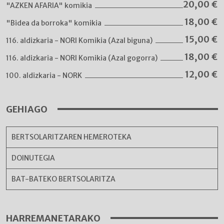
20,00
€
"AZKEN AFARIA" komikia
18,00
€
"Bidea da borroka" komikia
15,00
€
116. aldizkaria - NORI Komikia (Azal biguna)
18,00
€
116. aldizkaria - NORI Komikia (Azal gogorra)
12,00
€
100. aldizkaria - NORK
GEHIAGO
BERTSOLARITZAREN HEMEROTEKA
DOINUTEGIA
BAT-BATEKO BERTSOLARITZA
HARREMANETARAKO