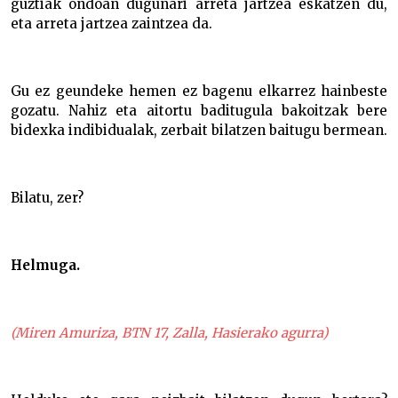
guztiak ondoan dugunari arreta jartzea eskatzen du,
eta arreta jartzea zaintzea da.
Gu ez geundeke hemen ez bagenu elkarrez hainbeste
gozatu. Nahiz eta aitortu baditugula bakoitzak bere
bidexka indibidualak, zerbait bilatzen baitugu bermean.
Bilatu, zer?
Helmuga.
(Miren Amuriza, BTN 17, Zalla, Hasierako agurra)