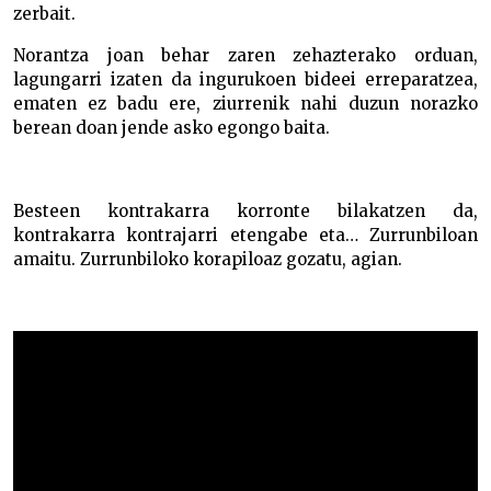
zerbait.
Norantza joan behar zaren zehazterako orduan,
lagungarri izaten da ingurukoen bideei erreparatzea,
ematen ez badu ere, ziurrenik nahi duzun norazko
berean doan jende asko egongo baita.
Besteen kontrakarra korronte bilakatzen da,
kontrakarra kontrajarri etengabe eta… Zurrunbiloan
amaitu. Zurrunbiloko korapiloaz gozatu, agian.