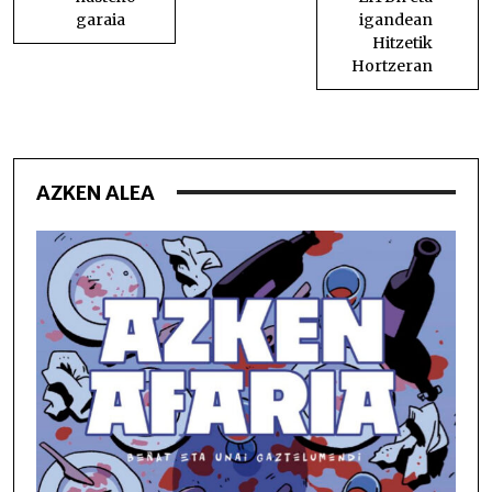
garaia
igandean
Hitzetik
Hortzeran
AZKEN ALEA