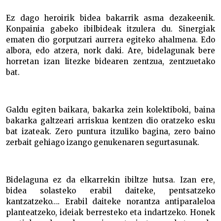
Ez dago heroirik bidea bakarrik asma dezakeenik.
Konpainia gabeko ibilbideak itzulera du. Sinergiak
ematen dio gorputzari aurrera egiteko ahalmena. Edo
albora, edo atzera, nork daki. Are, bidelagunak bere
horretan izan litezke bidearen zentzua, zentzuetako
bat.
Galdu egiten baikara, bakarka zein kolektiboki, baina
bakarka galtzeari arriskua kentzen dio oratzeko esku
bat izateak. Zero puntura itzuliko bagina, zero baino
zerbait gehiago izango genukenaren segurtasunak.
Bidelaguna ez da elkarrekin ibiltze hutsa. Izan ere,
bidea solasteko erabil daiteke, pentsatzeko
kantzatzeko…. Erabil daiteke norantza antiparaleloa
planteatzeko, ideiak berresteko eta indartzeko. Honek