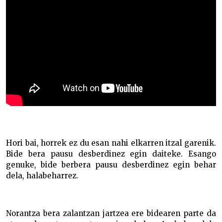
Hori bai, horrek ez du esan nahi elkarren itzal garenik.
Bide bera pausu desberdinez egin daiteke. Esango
genuke, bide berbera pausu desberdinez egin behar
dela, halabeharrez.
Norantza bera zalantzan jartzea ere bidearen parte da