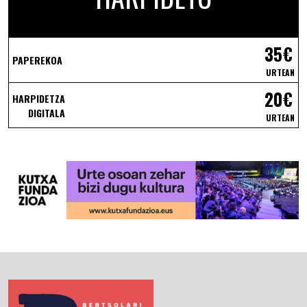
35€
PAPEREKOA
URTEAN
20€
HARPIDETZA
DIGITALA
URTEAN