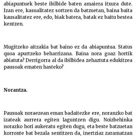
abiapuntuek beste ibilbide baten amaiera itxura dute.
Izan ere, kasualitatez sortzen da batzuetan, baina baita
kausalitatez ere, edo, biak batera, batak ez baitu bestea
kentzen.
Mugitzeko aitzakia bat baino ez da abiapuntua. Status
quoa apurtzeko beharrizana. Baina nora goaz hortik
abiatuta? Derrigorra al da ibilbidea zehaztuta edukitzea
pausoak ematen hasteko?
Norantza.
Pausuak noraezean eman badaitezke ere, noranzko bat
izateak aurrera egiten laguntzen digu. Noizbehinka
norazko hori aukeratu egiten dugu, eta beste batzuetan
korronte bat bezala sentitzen da, inertziaz zaramatzan