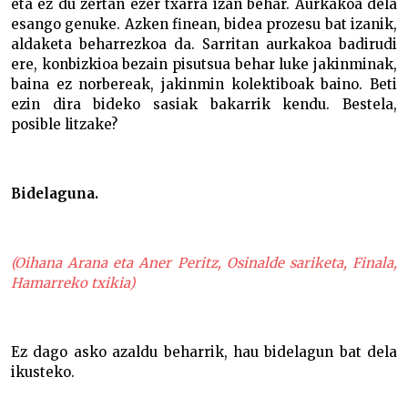
eta ez du zertan ezer txarra izan behar. Aurkakoa dela
esango genuke. Azken finean, bidea prozesu bat izanik,
aldaketa beharrezkoa da. Sarritan aurkakoa badirudi
ere, konbizkioa bezain pisutsua behar luke jakinminak,
baina ez norbereak, jakinmin kolektiboak baino. Beti
ezin dira bideko sasiak bakarrik kendu. Bestela,
posible litzake?
Bidelaguna.
(Oihana Arana eta Aner Peritz, Osinalde sariketa, Finala,
Hamarreko txikia)
Ez dago asko azaldu beharrik, hau bidelagun bat dela
ikusteko.