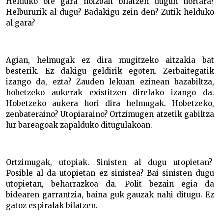
Helduko ote gara noizbait bilatzen dugun hortara?
Helbururik al dugu? Badakigu zein den? Zutik helduko
al gara?
Agian, helmugak ez dira mugitzeko aitzakia bat
besterik. Ez dakigu geldirik egoten. Zerbaitegatik
izango da, ezta? Zauden lekuan ezinean bazabiltza,
hobetzeko aukerak existitzen direlako izango da.
Hobetzeko aukera hori dira helmugak. Hobetzeko,
zenbateraino? Utopiaraino? Ortzimugen atzetik gabiltza
lur bareagoak zapalduko ditugulakoan.
Ortzimugak, utopiak. Sinisten al dugu utopietan?
Posible al da utopietan ez sinistea? Bai sinisten dugu
utopietan, beharrazkoa da. Polit bezain egia da
bidearen garrantzia, baina guk gauzak nahi ditugu. Ez
gatoz espiralak bilatzen.