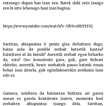
entzungo dugun hau izan zen. Batek daki zein izango
zen bi urte lehenago hasi izan bagina.
https://www.youtube.com/watch?v=Ub9coMrYH3Q
Sarritan, abiapuntua 0 puntu gisa definitzen dugu,
baina nola da posible zerbait hutsetik hastea?
Existitzen al da hutsik? Aurretik zerbait egon beharko
da, ezta? Oso konsziente gara, guk, gure bideari
ekiteko, aurretik, beste norbaitek pauso batzuk eman
behar izan zituela, guk egindakoarekin zerikusia izan
edo ez.
Gainera, xelebrea da batzuetan bizitzen ari garen
unean ez garela kontziente izaten, momentu hori
zerbaiten abiapuntua izango dela. Sarritan,