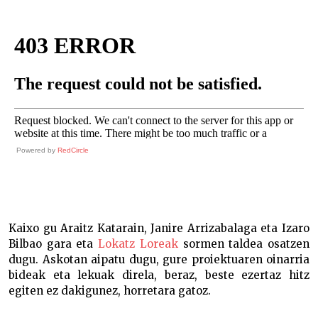
Powered by
RedCircle
Kaixo gu Araitz Katarain, Janire Arrizabalaga eta Izaro
Bilbao gara eta
Lokatz Loreak
sormen taldea osatzen
dugu. Askotan aipatu dugu, gure proiektuaren oinarria
bideak eta lekuak direla, beraz, beste ezertaz hitz
egiten ez dakigunez, horretara gatoz.