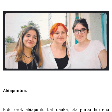
Abiapuntua.
Bide orok abiapuntu bat dauka, eta gurea hurrena