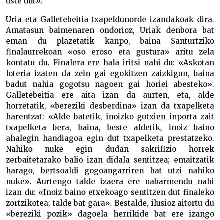
uste dut».
Uria eta Galletebeitia txapeldunorde izandakoak dira.
Amatasun baimenaren ondorioz, Uriak denbora bat
eman du plazetatik kanpo, baina Santurtziko
finalaurrekoan «oso eroso eta gustura» aritu zela
kontatu du. Finalera ere hala iritsi nahi du: «Askotan
loteria izaten da zein gai egokitzen zaizkigun, baina
badut nahia gogotsu nagoen gai horiei abesteko».
Galletebeitia ere aita izan da aurten, eta, alde
horretatik, «bereziki desberdina» izan da txapelketa
harentzat: «Alde batetik, inoizko gutxien inporta zait
txapelketa bera, baina, beste aldetik, inoiz baino
ahalegin handiagoa egin dut txapelketa prestatzeko.
Nahiko nuke egin dudan sakrifizio horrek
zerbaitetarako balio izan didala sentitzea; emaitzatik
harago, bertsoaldi gogoangarriren bat utzi nahiko
nuke». Aurtengo talde izaera ere nabarmendu nahi
izan du: «Inoiz baino etxekoago sentitzen dut finaleko
zortzikotea; talde bat gara». Bestalde, ilusioz aitortu du
«bereziki pozik» dagoela herrikide bat ere izango