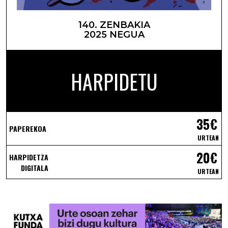
140. ZENBAKIA
2025 NEGUA
HARPIDETU
35€
PAPEREKOA
URTEAN
20€
HARPIDETZA
DIGITALA
URTEAN