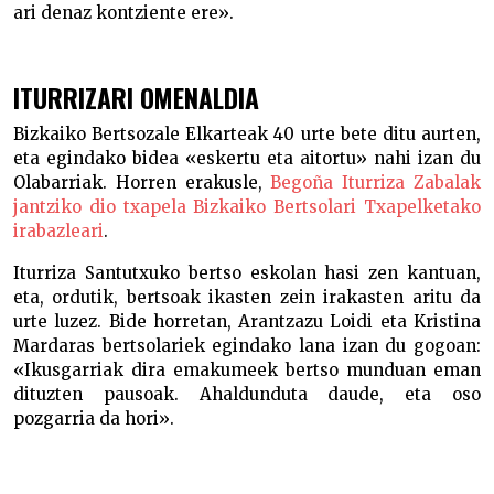
ari denaz kontziente ere».
ITURRIZARI OMENALDIA
Bizkaiko Bertsozale Elkarteak 40 urte bete ditu aurten,
eta egindako bidea «eskertu eta aitortu» nahi izan du
Olabarriak. Horren erakusle,
Begoña Iturriza Zabalak
jantziko dio txapela Bizkaiko Bertsolari Txapelketako
irabazleari
.
Iturriza Santutxuko bertso eskolan hasi zen kantuan,
eta, ordutik, bertsoak ikasten zein irakasten aritu da
urte luzez. Bide horretan, Arantzazu Loidi eta Kristina
Mardaras bertsolariek egindako lana izan du gogoan:
«Ikusgarriak dira emakumeek bertso munduan eman
dituzten pausoak. Ahaldunduta daude, eta oso
pozgarria da hori».
Kinielak egiten hasteko garaia Kinielak egiten
hasteko garaia