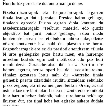
Hori lortuz gero, uste dut ondo joango dela».
Etxebarriazarragak eta Pagonabarragak bigarren
finala izango dute jarraian. Presioa baino gehiago,
finalean egoteak ilusioa egiten diola kontatu du
Etxebarriazarragak: «Helburu material edo guztiz
objektibo bat jarri baino gehiago, saioa modu
kontziente batean hasi eta bukatu nahiko nuke, ofizioz
ofizio; kontziente bizi nahi dut plazako une hori».
Pagonabarragak ere ez du presiorik sentitzen: «Duela
bi urte gehiegizko poza hartu nuen, eta hurrengo
urteetan kostatu egin zait motibazio edo poz hori
mantentzea. Gorabeheratsu ibili naiz. Berriro ere
hemen egotea, beraz, opari bat da autoestimurako».
Finalaz gozatzea lortu nahi du: «Aurreko finala
gainetik pasatu zitzaidala iruditu zitzaidan: sekulako
plaza zegoen, eta ni ez nengoen bertan. Orain, ez dut
uste askoz ere bertsolari hobea naizenik edo teknikoki
inor harritu behar dudanik, baina nire burua helduago
ikusten dut, eta final hobe bat egiteko aukera dudala