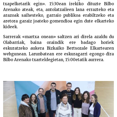
txapelketarik egin». 15:30ean irekiko dituzte Bilbo
Arenako ateak, eta, antolatzaileen lana errazteko eta
arazoak saihesteko, garraio publikoa erabiltzeko eta
aretora garaiz joateko gomendioa egin dute elkarteko
kideek.
Sarrerak «martxa onean» saltzen ari direla azaldu du
Olabarriak, baina oraindik ere badago horiek
eskuratzeko aukera Bizkaiko Bertsozale Elkartearen
webgunean. Larunbatean ere eskuragarri egongo dira
Bilbo Arenako txarteldegietan, 15:00etatik aurrera.