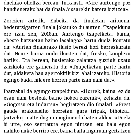
duelako oholtza berean: Intxausti. «Nire aurtengo poz
handienetako bat da finala Aissarekin batera bizitzea».
Zortzien artetik, Enbeita da finaletan arituena:
bederatzigarren finala jokatuko du aurten. Txapelduna
ere izan zen, 2018an. Aurtengo txapelketa, baina,
«beste batzuetan baino lasaiago» hartu duela kontatu
du: «Aurten finalerako ilusio berezi hori berreskuratu
dut. Neure burua ondo ikusten dut, fresko, konplexu
barik». Era berean, hasierako zalantza guztiak uxatu
zaizkiola ere gaineratu du: «Txapelketan parte hartu
dut, aldaketa hau agertokitik bizi ahal izateko. Historia
egingo bada, nik ere horren parte izan nahi dut».
Ibarzabal da egungo txapelduna. «Horrek, baina, ez du
esan nahi besteak baino hobea zarenik», zehaztu du.
«Gogotsu eta indartsu» begiratzen dio finalari: «Prest
gaude erakusleiho horretan gure tripak, bihotza…
jartzeko, maite dugun mugimendu baten alde». «Duela
bi urte, oso zentratuta egon nintzen, eta hala egon
nahiko nuke berriro ere, baina baita inguruan gertatzen