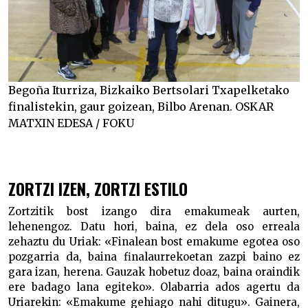
Begoña Iturriza, Bizkaiko Bertsolari Txapelketako
finalistekin, gaur goizean, Bilbo Arenan. OSKAR
MATXIN EDESA / FOKU
ZORTZI IZEN, ZORTZI ESTILO
Zortzitik bost izango dira emakumeak aurten,
lehenengoz. Datu hori, baina, ez dela oso erreala
zehaztu du Uriak: «Finalean bost emakume egotea oso
pozgarria da, baina finalaurrekoetan zazpi baino ez
gara izan, herena. Gauzak hobetuz doaz, baina oraindik
ere badago lana egiteko». Olabarria ados agertu da
Uriarekin: «Emakume gehiago nahi ditugu». Gainera,