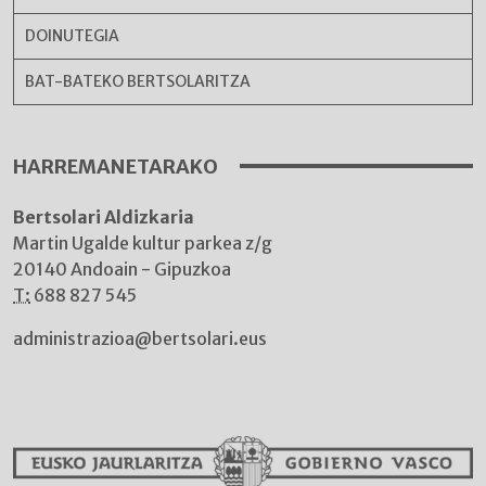
DOINUTEGIA
BAT-BATEKO BERTSOLARITZA
HARREMANETARAKO
Bertsolari Aldizkaria
Martin Ugalde kultur parkea z/g
20140 Andoain - Gipuzkoa
T:
688 827 545
administrazioa@bertsolari.eus