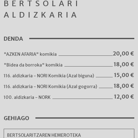
BERTSOLARI
ALDIZKARIA
DENDA
20,00
€
"AZKEN AFARIA" komikia
18,00
€
"Bidea da borroka" komikia
15,00
€
116. aldizkaria - NORI Komikia (Azal biguna)
18,00
€
116. aldizkaria - NORI Komikia (Azal gogorra)
12,00
€
100. aldizkaria - NORK
GEHIAGO
BERTSOLARITZAREN HEMEROTEKA