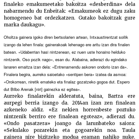
finaleko emakumeetako bakoitza «desberdina» dela
nabarmendu du Enbeitak: «Emakumeok ez dugu zaku
homogeneo bat ordezkatzen. Gutako bakoitzak gure
marka daukagu».
Oholtza gainera igoko diren bertsolarien artean, Intxaustirentzat soilik
izango da lehen finala: gainerakoak lehenago ere aritu izan dira finalen
batean. «Udaberrian hasi nintzenean, ez nuen uste honaino helduko
nintzenik. Oso pozik nago», esan du. Alabaina, adierazi du egindako
lanaren emaitza izan dela: «Entrenamendu askoren ondorio izan da».
Finalera begira, aurreko saioetako «sentipen bera» izatea da asmoa:
«Orokorrean, niretik emateko eta finalaz gozatzeko gogoa dut. Espero
dut Bilbo Arenak [niri] gainezka ez egitea».
Aurreko finalarekin alderatuta, baina, Bartra ere
aurpegi berria izango da. 2014an izan zen finalean
azkeneko aldiz. «Ez nekien horrenbeste poztuko
nintzenik berriro ere finalean egoteaz», adierazi du.
«Ondo pasatzera» joango da larunbateko saiora:
«Sekulako pozarekin eta gogoarekin noa. Taula
gainera nire bizitzeko modua eraman nahiko nuke.