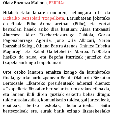
Olatz Enzunza Mallona,
BERRIAn.
Hilabeteetako lanaren ondoren, helmugara iritsi da
Bizkaiko Bertsolari Txapelketa
. Larunbatean jokatuko
da finala, Bilbo Arena aretoan (Bilbo), eta zortzi
bertsolari hauek ariko dira kantuan: Aissa Intxausti
Aburruza, Aitor Etxebarriazarraga Gabiola, Gorka
Pagonabarraga Agorria, Jone Uria Albizuri, Nerea
Ibarzabal Salegi, Oihana Bartra Arenas, Onintza Enbeita
Maguregi eta Xabat Galletebeitia Abaroa. 17:00etan
hasiko da saioa, eta Begoña Iturrizak jantziko dio
txapela aurtengo txapeldunari.
Urte osoko lanaren emaitza izango da larunbateko
finala, gaurko aurkezpenean Belate Olabarria Bizkaiko
Bertsozale Elkarteko presidenteak adierazi duenez:
«Txapelketa Bizkaiko bertsolaritzaren erakusleihoa da,
eta lanean ibili diren guztiak eskertu behar ditugu:
talde antolatzailea, komunikazio taldea, gai jartzaileak,
epaileak, bertso eskolak, boluntarioak… Baita
bertsozaleak ere, eurak barik ezingo litzatekeelako