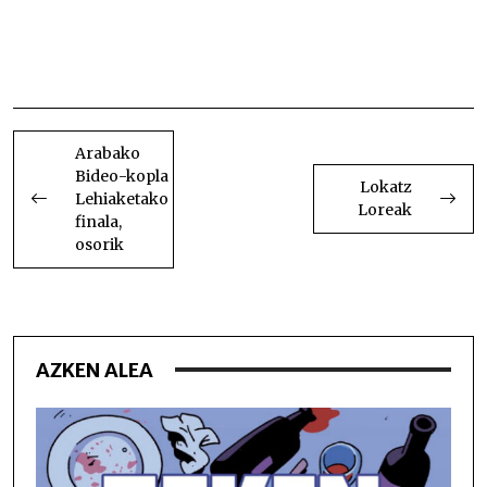
Kinielak egiten hasteko garaia Kinielak egiten
hasteko garaia Kinielak egiten hasteko
garaia Kinielak egiten hasteko garaia Kinielak
egiten hasteko garaia
BIDALKETETAN
ZEHAR
Arabako
Bideo-kopla
NABIGATU
Lokatz
Lehiaketako
Loreak
finala,
osorik
AZKEN ALEA