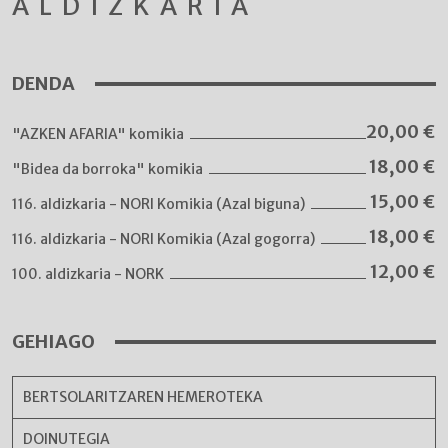
ALDIZKARIA
DENDA
20,00
€
"AZKEN AFARIA" komikia
18,00
€
"Bidea da borroka" komikia
15,00
€
116. aldizkaria - NORI Komikia (Azal biguna)
18,00
€
116. aldizkaria - NORI Komikia (Azal gogorra)
12,00
€
100. aldizkaria - NORK
GEHIAGO
BERTSOLARITZAREN HEMEROTEKA
DOINUTEGIA