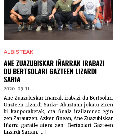
ALBISTEAK
ANE ZUAZUBISKAR IÑARRAK IRABAZI
DU BERTSOLARI GAZTEEN LIZARDI
SARIA
2020-09-11
Ane Zuazubiskar Iñarrak irabazi du Bertsolari
Gazteen Lizardi Saria- Abuztuan jokatu ziren
bi kanporaketak, eta finala irailarenez egin
zen Zarautzen. Azken finean, Ane Zuazubiskar
Iñarra garaile atera zen Bertsolari Gazteen
Lizardi Sarian. [...]