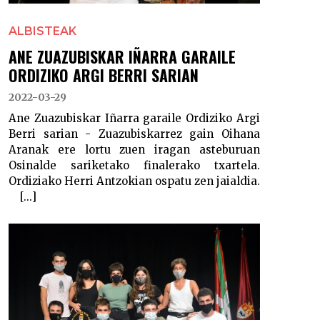
ALBISTEAK
ANE ZUAZUBISKAR IÑARRA GARAILE
ORDIZIKO ARGI BERRI SARIAN
2022-03-29
Ane Zuazubiskar Iñarra garaile Ordiziko Argi
Berri sarian - Zuazubiskarrez gain Oihana
Aranak ere lortu zuen iragan asteburuan
Osinalde sariketako finalerako txartela.
Ordiziako Herri Antzokian ospatu zen jaialdia.
[...]