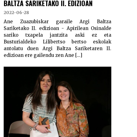
BALTZA SARIKETAKO II. EDIZIOAN
2022-06-28
Ane Zuazubiskar garaile Argi Baltza
Sariketako II. edizioan - Apirilean Osinalde
sariko txapela jantzita aski ez eta
Busturialdeko Lilibertso bertso eskolak
antolatu duen Argi Baltza Sariketaren II.
edizioan ere gailendu zen Ane [...]