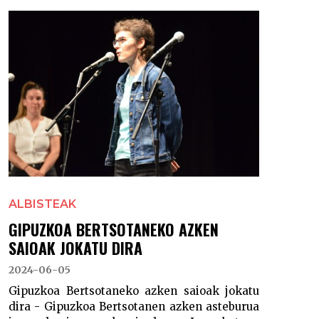
ALBISTEAK
GIPUZKOA BERTSOTANEKO AZKEN
SAIOAK JOKATU DIRA
2024-06-05
Gipuzkoa Bertsotaneko azken saioak jokatu
dira - Gipuzkoa Bertsotanen azken asteburua