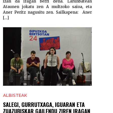
izan da iragan berri dena. Larunbatean
Ataunen jokatu zen A multzoko saioa, eta
Aner Peritz nagusitu zen. Sailkapena: Aner
[...]
ALBISTEAK
SALEGI, GURRUTXAGA, IGUARAN ETA
ZUAZUBISKAR GAILENDU ZIREN IRAGAN