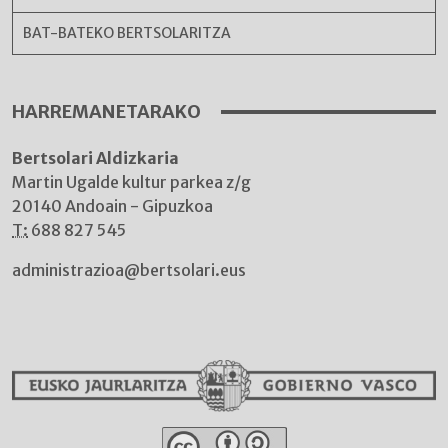
BAT-BATEKO BERTSOLARITZA
HARREMANETARAKO
Bertsolari Aldizkaria
Martin Ugalde kultur parkea z/g
20140 Andoain - Gipuzkoa
T:
688 827 545
administrazioa@bertsolari.eus