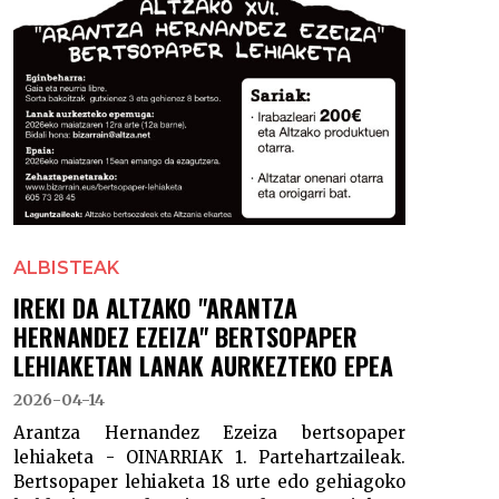
ALBISTEAK
IREKI DA ALTZAKO "ARANTZA
HERNANDEZ EZEIZA" BERTSOPAPER
LEHIAKETAN LANAK AURKEZTEKO EPEA
2026-04-14
Arantza Hernandez Ezeiza bertsopaper
lehiaketa - OINARRIAK 1. Partehartzaileak.
Bertsopaper lehiaketa 18 urte edo gehiagoko