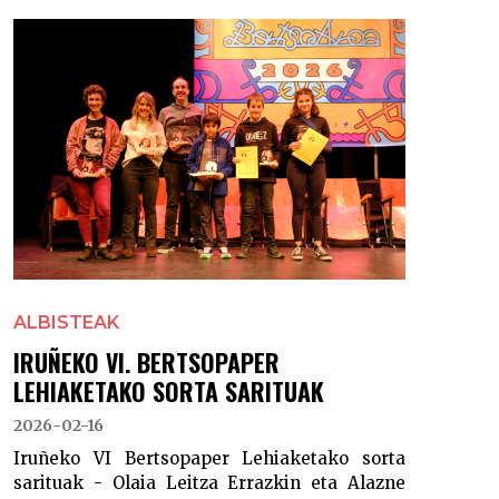
ALBISTEAK
IRUÑEKO VI. BERTSOPAPER
LEHIAKETAKO SORTA SARITUAK
2026-02-16
Iruñeko VI Bertsopaper Lehiaketako sorta
sarituak - Olaia Leitza Errazkin eta Alazne