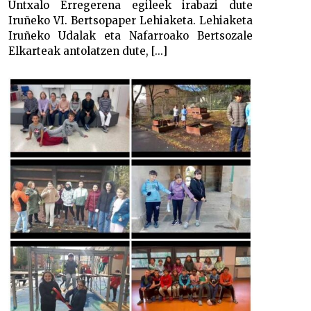
Untxalo Erregerena egileek irabazi dute
Iruñeko VI. Bertsopaper Lehiaketa. Lehiaketa
Iruñeko Udalak eta Nafarroako Bertsozale
Elkarteak antolatzen dute, [...]