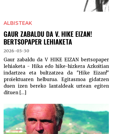
ALBISTEAK
GAUR ZABALDU DA V. HIKE EIZAN!
BERTSOPAPER LEHIAKETA
2026-03-30
Gaur zabaldu da V HIKE EIZAN bertsopaper
lehiaketa - Hika edo hike-hizkera Azkoitian
indartzea eta bultzatzea da "Hike Eizan!"
proiektuaren helburua. Egitasmoa gidatzen
duen izen bereko lantaldeak urtean egiten
dituen [...]