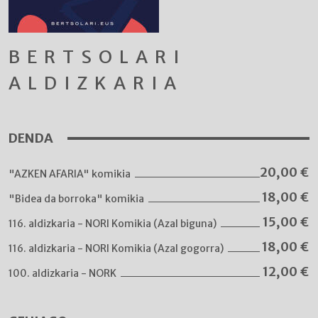
BERTSOLARI
ALDIZKARIA
DENDA
20,00
€
"AZKEN AFARIA" komikia
18,00
€
"Bidea da borroka" komikia
15,00
€
116. aldizkaria - NORI Komikia (Azal biguna)
18,00
€
116. aldizkaria - NORI Komikia (Azal gogorra)
12,00
€
100. aldizkaria - NORK