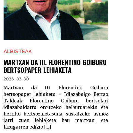
ALBISTEAK
MARTXAN DA III. FLORENTINO GOIBURU
BERTSOPAPER LEHIAKETA
2026-03-30
Martxan da III Florentino Goiburu
bertsopaper lehiaketa - Idiazabalgo Bertso
Taldeak Florentino Goiburu bertsolari
idiazabaldarra oroitzeko helburuarekin eta
herriko bertsozaletasuna sustatzeko asmoz
jarri zuen lehiaketa hau martxan, eta
hirugarren edizio [...]