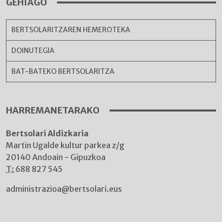
GEHIAGO
BERTSOLARITZAREN HEMEROTEKA
DOINUTEGIA
BAT-BATEKO BERTSOLARITZA
HARREMANETARAKO
Bertsolari Aldizkaria
Martin Ugalde kultur parkea z/g
20140 Andoain - Gipuzkoa
T:
688 827 545
administrazioa@bertsolari.eus