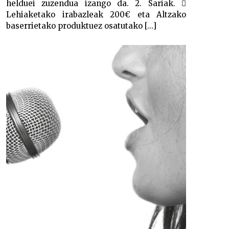
helduei zuzendua izango da. 2. Sariak. 
Lehiaketako irabazleak 200€ eta Altzako
baserrietako produktuez osatutako [...]