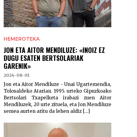
HEMEROTEKA
JON ETA AITOR MENDILUZE: «INOIZ EZ
DUGU ESATEN BERTSOLARIAK
GARENIK»
2024-08-01
Jon eta Aitor Mendiluze - Unai Ugartemendia,
Tolosaldeko Atarian. 1995. urteko Gipuzkoako
Bertsolari Txapelketa irabazi zuen Aitor
Mendiluzek, 20 urte zituela, eta Jon Mendiluze
semea aurten aritu da lehen aldiz [...]