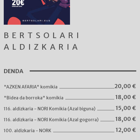
BERTSOLARI
ALDIZKARIA
DENDA
20,00
€
"AZKEN AFARIA" komikia
18,00
€
"Bidea da borroka" komikia
15,00
€
116. aldizkaria - NORI Komikia (Azal biguna)
18,00
€
116. aldizkaria - NORI Komikia (Azal gogorra)
12,00
€
100. aldizkaria - NORK