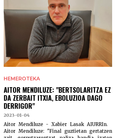
HEMEROTEKA
AITOR MENDILUZE: "BERTSOLARITZA EZ
DA ZERBAIT ITXIA, EBOLUZIOA DAGO
DERRIGOR"
2023-01-04
Aitor Mendiluze - Xabier Lasak AIURRIn.
Aitor Mendiluze: "Final guztietan gertatzen
zait, gorputzarentzat paliza handia izaten