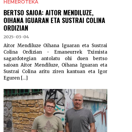
HEMEROTEKA
BERTSO SAIOA: AITOR MENDILUZE,
OIHANA IGUARAN ETA SUSTRAI COLINA
ORDIZIAN
2025-03-04
Aitor Mendiluze Oihana Iguaran eta Sustrai
Colina Ordizian - Emaneurrek Tximista
sagardotegian antolatu ohi duen bertso
saioan Aitor Mendiluze, Oihana Iguaran eta
Sustrai Colina aritu ziren kantuan eta Igor
Eguren [...]