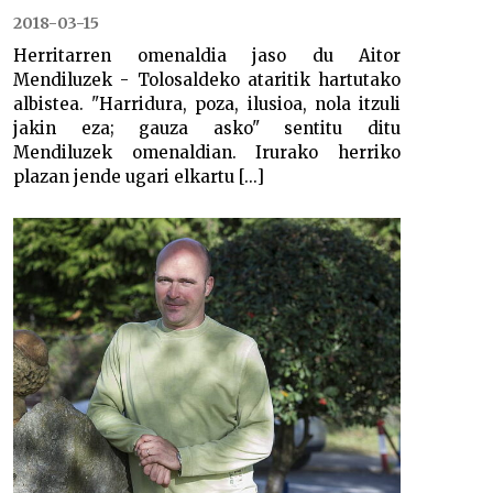
2018-03-15
Herritarren omenaldia jaso du Aitor
Mendiluzek - Tolosaldeko ataritik hartutako
albistea. "Harridura, poza, ilusioa, nola itzuli
jakin eza; gauza asko" sentitu ditu
Mendiluzek omenaldian. Irurako herriko
plazan jende ugari elkartu [...]