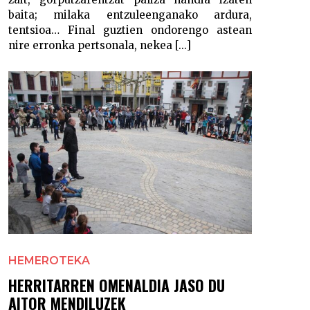
baita; milaka entzuleenganako ardura,
tentsioa… Final guztien ondorengo astean
nire erronka pertsonala, nekea [...]
HEMEROTEKA
HERRITARREN OMENALDIA JASO DU
AITOR MENDILUZEK