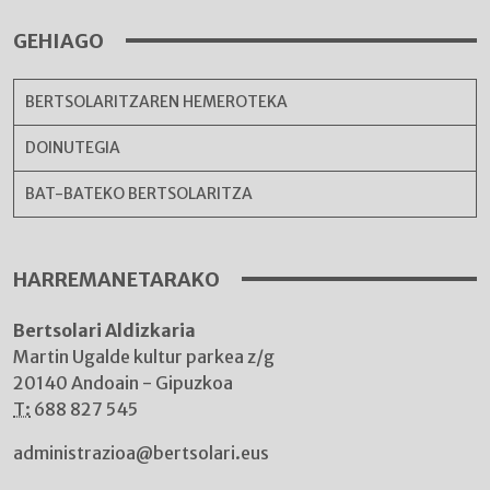
GEHIAGO
BERTSOLARITZAREN HEMEROTEKA
DOINUTEGIA
BAT-BATEKO BERTSOLARITZA
HARREMANETARAKO
Bertsolari Aldizkaria
Martin Ugalde kultur parkea z/g
20140 Andoain - Gipuzkoa
T:
688 827 545
administrazioa@bertsolari.eus