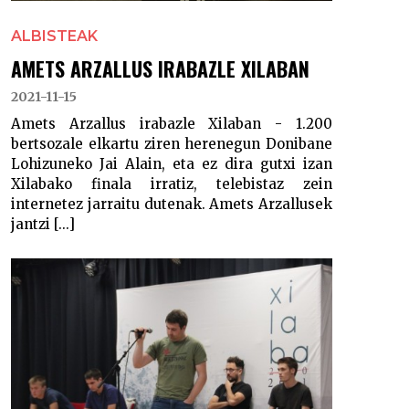
ALBISTEAK
AMETS ARZALLUS IRABAZLE XILABAN
2021-11-15
Amets Arzallus irabazle Xilaban - 1.200
bertsozale elkartu ziren herenegun Donibane
Lohizuneko Jai Alain, eta ez dira gutxi izan
Xilabako finala irratiz, telebistaz zein
internetez jarraitu dutenak. Amets Arzallusek
jantzi [...]