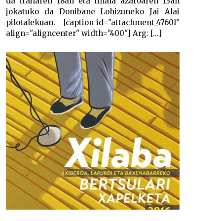
da irailaren 18an eta finala azaroaren 13an
jokatuko da Donibane Lohizuneko Jai Alai
pilotalekuan. [caption id="attachment_47601"
align="aligncenter" width="400"] Arg: [...]