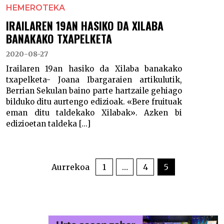
HEMEROTEKA
IRAILAREN 19AN HASIKO DA XILABA
BANAKAKO TXAPELKETA
2020-08-27
Irailaren 19an hasiko da Xilaba banakako
txapelketa- Joana Ibargaraien artikulutik,
Berrian Sekulan baino parte hartzaile gehiago
bilduko ditu aurtengo edizioak. «Bere fruituak
eman ditu taldekako Xilabak». Azken bi
edizioetan taldeka [...]
POSTS
PAGINATION
Aurrekoa
1
…
4
5