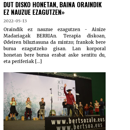
DUT DISKO HONETAN, BAINA ORAINDIK
EZ NAUZUE EZAGUTZEN»
2022-05-13
Oraindik ez nauzue ezagutzen - Ainize
Madariagak BERRIAn. Terapia diskoan,
Ødeiren biluztasuna da mintzo; frankok bere
burua ezagutzeko gisan. Lan korporal
honetan bere burua erabat aske sentitu du,
eta periferiak [...]