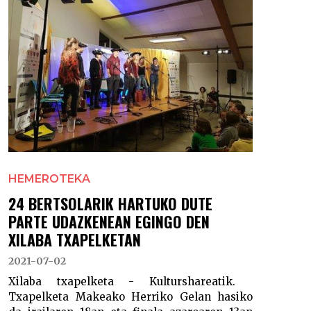
HEMEROTEKA
24 BERTSOLARIK HARTUKO DUTE
PARTE UDAZKENEAN EGINGO DEN
XILABA TXAPELKETAN
2021-07-02
Xilaba txapelketa - Kulturshareatik.
Txapelketa Makeako Herriko Gelan hasiko