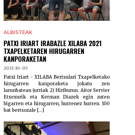
ALBISTEAK
PATXI IRIART IRABAZLE XILABA 2021
TXAPELKETAREN HIRUGARREN
KANPORAKETAN
2021-10-05
Patxi Iriart - XILABA Bertsulari Txapelketako
hirugarren kanporaketa jokatu zen
larunbatean (urriak 2) Hiriburun. Aitor Servier
Etxexurik eta Kerman Diazek egin zuten
bigarren eta hirugarren, hurrenez hurren. 100
bat bertsozale [...]