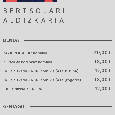
BERTSOLARI
ALDIZKARIA
DENDA
20,00
€
"AZKEN AFARIA" komikia
18,00
€
"Bidea da borroka" komikia
15,00
€
116. aldizkaria - NORI Komikia (Azal biguna)
18,00
€
116. aldizkaria - NORI Komikia (Azal gogorra)
12,00
€
100. aldizkaria - NORK
GEHIAGO