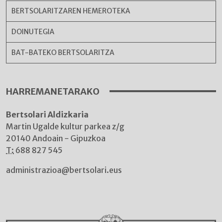
BERTSOLARITZAREN HEMEROTEKA
DOINUTEGIA
BAT-BATEKO BERTSOLARITZA
HARREMANETARAKO
Bertsolari Aldizkaria
Martin Ugalde kultur parkea z/g
20140 Andoain - Gipuzkoa
T:
688 827 545
administrazioa@bertsolari.eus