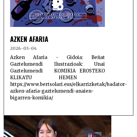
AZKEN AFARIA
2026-03-04
Azken Afaria - Gidoia: Beñat
Gaztelumendi Ilustrazioak: Unai
Gaztelumendi KOMIKIA EROSTEKO
KLIKATU HEMEN
https://www.bertsolari.eus/elkarrizketak/badator-
azken-afaria-gaztelumendi-anaien-
bigarren-komikia/