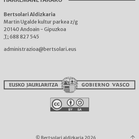
Bertsolari Aldizkaria
Martin Ugalde kultur parkea z/g
20140 Andoain - Gipuzkoa
T:
688 827 545
administrazioa@bertsolari.eus
© Bertsolari aldizkaria 2026