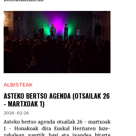
ALBISTEAK
ASTEKO BERTSO AGENDA (OTSAILAK 26
- MARTXOAK 1)
2026-02-26
Asteko bertso agenda otsailak 26 - martxoak
1 - Honakoak dira Euskal Herriaren luze-
zabalean gaurtik hasi eta igandea bitarte