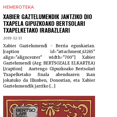
HEMEROTEKA
XABIER GAZTELUMENDIK JANTZIKO DIO
TXAPELA GIPUZKOAKO BERTSOLARI
TXAPELKETAKO IRABAZLEARI
2019-12-11
Xabier Gaztelumendi - Berria egunkarian.
[caption id="attachment_43265"
align="aligncenter" width="700"] Xabier
Gaztelumendi (Arg: BERTSOZALE ELKARTEA)
[/caption] Aurtengo Gipuzkoako Bertsolari
Txapelketako finala abenduaren 14an
jokatuko da Illunben, Donostian, eta Xabier
Gaztelumendik jarriko [...]