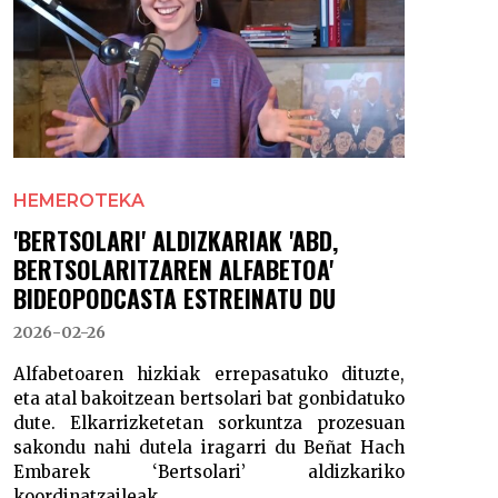
HEMEROTEKA
'BERTSOLARI' ALDIZKARIAK 'ABD,
BERTSOLARITZAREN ALFABETOA'
BIDEOPODCASTA ESTREINATU DU
2026-02-26
Alfabetoaren hizkiak errepasatuko dituzte,
eta atal bakoitzean bertsolari bat gonbidatuko
dute. Elkarrizketetan sorkuntza prozesuan
sakondu nahi dutela iragarri du Beñat Hach
Embarek ‘Bertsolari’ aldizkariko
koordinatzaileak.