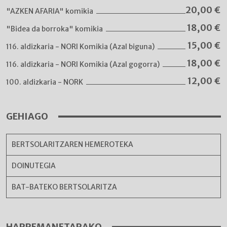
20,00
€
"AZKEN AFARIA" komikia
18,00
€
"Bidea da borroka" komikia
15,00
€
116. aldizkaria - NORI Komikia (Azal biguna)
18,00
€
116. aldizkaria - NORI Komikia (Azal gogorra)
12,00
€
100. aldizkaria - NORK
GEHIAGO
BERTSOLARITZAREN HEMEROTEKA
DOINUTEGIA
BAT-BATEKO BERTSOLARITZA
HARREMANETARAKO