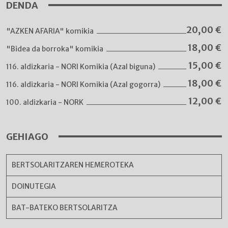
DENDA
20,00
€
"AZKEN AFARIA" komikia
18,00
€
"Bidea da borroka" komikia
15,00
€
116. aldizkaria - NORI Komikia (Azal biguna)
18,00
€
116. aldizkaria - NORI Komikia (Azal gogorra)
12,00
€
100. aldizkaria - NORK
GEHIAGO
BERTSOLARITZAREN HEMEROTEKA
DOINUTEGIA
BAT-BATEKO BERTSOLARITZA