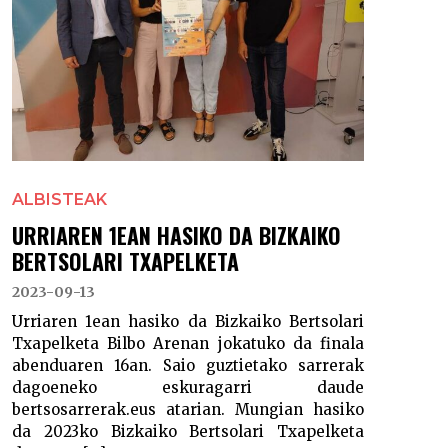
ALBISTEAK
URRIAREN 1EAN HASIKO DA BIZKAIKO
BERTSOLARI TXAPELKETA
2023-09-13
Urriaren 1ean hasiko da Bizkaiko Bertsolari
Txapelketa Bilbo Arenan jokatuko da finala
abenduaren 16an. Saio guztietako sarrerak
dagoeneko eskuragarri daude
bertsosarrerak.eus atarian. Mungian hasiko
da 2023ko Bizkaiko Bertsolari Txapelketa