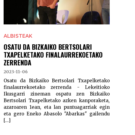
ALBISTEAK
OSATU DA BIZKAIKO BERTSOLARI
TXAPELKETAKO FINALAURREKOETAKO
ZERRENDA
2023-11-06
Osatu da Bizkaiko Bertsolari Txapelketako
finalaurrekoetako zerrenda - Lekeitioko
Ikusgarri zineman ospatu zen Bizkaiko
Bertsolari Txapelketako azken kanporaketa,
azaroaren 1ean, eta lan puntuagarriak egin
eta gero Eneko Abasolo "Abarkas" gailendu
[...]