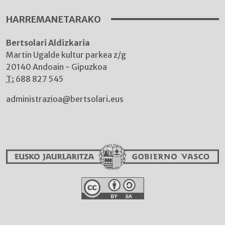
HARREMANETARAKO
Bertsolari Aldizkaria
Martin Ugalde kultur parkea z/g
20140 Andoain - Gipuzkoa
T:
688 827 545
administrazioa@bertsolari.eus