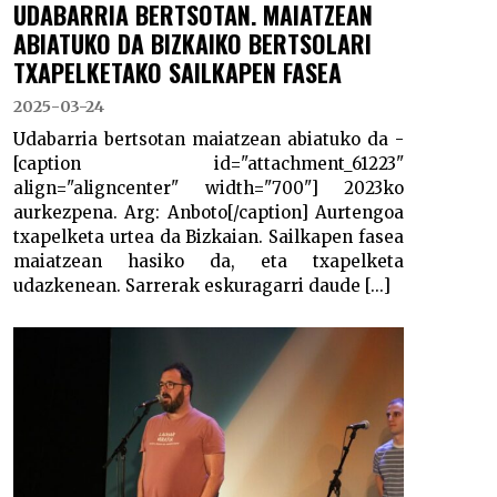
UDABARRIA BERTSOTAN. MAIATZEAN
ABIATUKO DA BIZKAIKO BERTSOLARI
TXAPELKETAKO SAILKAPEN FASEA
2025-03-24
Udabarria bertsotan maiatzean abiatuko da -
[caption id="attachment_61223"
align="aligncenter" width="700"] 2023ko
aurkezpena. Arg: Anboto[/caption] Aurtengoa
txapelketa urtea da Bizkaian. Sailkapen fasea
maiatzean hasiko da, eta txapelketa
udazkenean. Sarrerak eskuragarri daude [...]