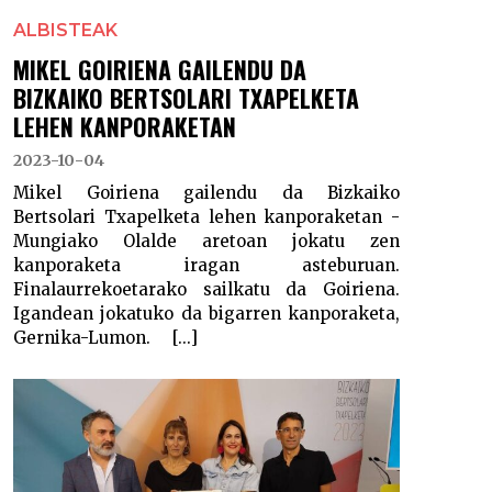
ALBISTEAK
MIKEL GOIRIENA GAILENDU DA
BIZKAIKO BERTSOLARI TXAPELKETA
LEHEN KANPORAKETAN
2023-10-04
Mikel Goiriena gailendu da Bizkaiko
Bertsolari Txapelketa lehen kanporaketan -
Mungiako Olalde aretoan jokatu zen
kanporaketa iragan asteburuan.
Finalaurrekoetarako sailkatu da Goiriena.
Igandean jokatuko da bigarren kanporaketa,
Gernika-Lumon. [...]