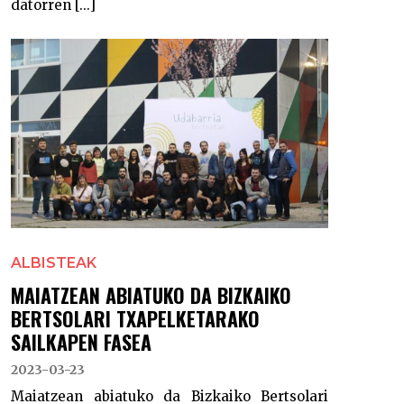
datorren [...]
ALBISTEAK
MAIATZEAN ABIATUKO DA BIZKAIKO
BERTSOLARI TXAPELKETARAKO
SAILKAPEN FASEA
2023-03-23
Maiatzean abiatuko da Bizkaiko Bertsolari