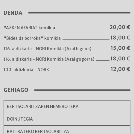
DENDA
20,00
€
"AZKEN AFARIA" komikia
18,00
€
"Bidea da borroka" komikia
15,00
€
116. aldizkaria - NORI Komikia (Azal biguna)
18,00
€
116. aldizkaria - NORI Komikia (Azal gogorra)
12,00
€
100. aldizkaria - NORK
GEHIAGO
BERTSOLARITZAREN HEMEROTEKA
DOINUTEGIA
BAT-BATEKO BERTSOLARITZA