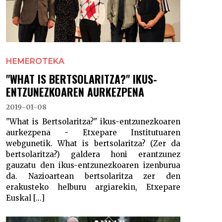
HEMEROTEKA
"WHAT IS BERTSOLARITZA?" IKUS-
ENTZUNEZKOAREN AURKEZPENA
2019-01-08
"What is Bertsolaritza?" ikus-entzunezkoaren
aurkezpena - Etxepare Institutuaren
webgunetik. What is bertsolaritza? (Zer da
bertsolaritza?) galdera honi erantzunez
gauzatu den ikus-entzunezkoaren izenburua
da. Nazioartean bertsolaritza zer den
erakusteko helburu argiarekin, Etxepare
Euskal [...]