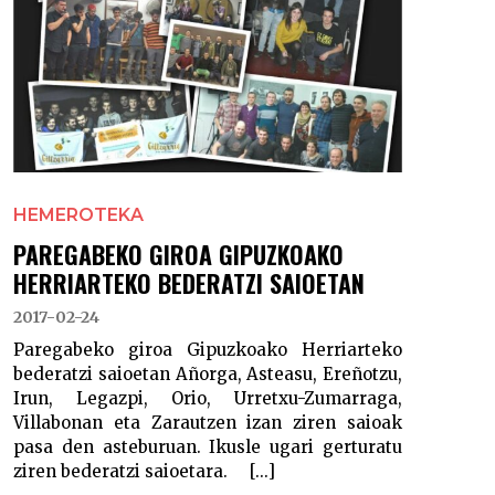
HEMEROTEKA
PAREGABEKO GIROA GIPUZKOAKO
HERRIARTEKO BEDERATZI SAIOETAN
2017-02-24
Paregabeko giroa Gipuzkoako Herriarteko
bederatzi saioetan Añorga, Asteasu, Ereñotzu,
Irun, Legazpi, Orio, Urretxu-Zumarraga,
Villabonan eta Zarautzen izan ziren saioak
pasa den asteburuan. Ikusle ugari gerturatu
ziren bederatzi saioetara. [...]