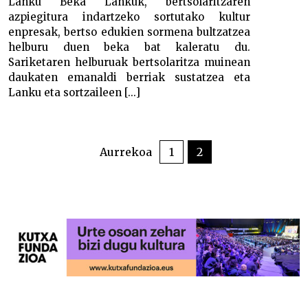
Lanku Beka Lankuk, bertsolaritzaren
azpiegitura indartzeko sortutako kultur
enpresak, bertso edukien sormena bultzatzea
helburu duen beka bat kaleratu du.
Sariketaren helburuak bertsolaritza muinean
daukaten emanaldi berriak sustatzea eta
Lanku eta sortzaileen [...]
POSTS
PAGINATION
Aurrekoa
1
2