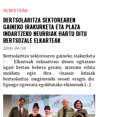
ALBISTEAK
BERTSOLARITZA SEKTOREAREN
GAINEKO IRAKURKETA ETA PLAZA
INDARTZEKO NEURRIAK HARTU DITU
BERTSOZALE ELKARTEAK
2020-04-30
Bertsolaritza sektorearen gaineko irakurketa
- Elkarteak eskuartean zituen egitasmo
ugari bertan behera geratu, atzeratu edota
moldatu egin dira. Osasun krisiak
bertsolaritza mugimendu osoari eragin dio.
Egungo egoerara egokitutako ekimenak [...]