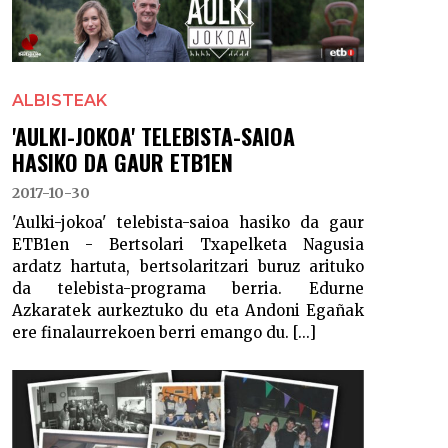
ALBISTEAK
'AULKI-JOKOA' TELEBISTA-SAIOA
HASIKO DA GAUR ETB1EN
2017-10-30
'Aulki-jokoa' telebista-saioa hasiko da gaur
ETB1en - Bertsolari Txapelketa Nagusia
ardatz hartuta, bertsolaritzari buruz arituko
da telebista-programa berria. Edurne
Azkaratek aurkeztuko du eta Andoni Egañak
ere finalaurrekoen berri emango du. [...]