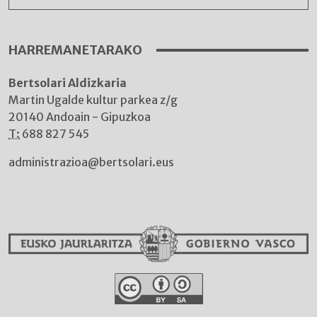
HARREMANETARAKO
Bertsolari Aldizkaria
Martin Ugalde kultur parkea z/g
20140 Andoain - Gipuzkoa
T:
688 827 545
administrazioa@bertsolari.eus