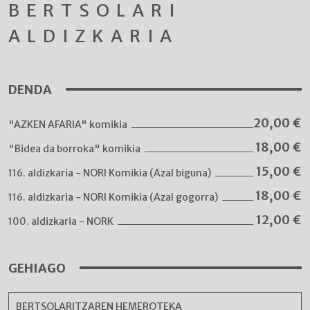
BERTSOLARI
ALDIZKARIA
DENDA
20,00
€
"AZKEN AFARIA" komikia
18,00
€
"Bidea da borroka" komikia
15,00
€
116. aldizkaria - NORI Komikia (Azal biguna)
18,00
€
116. aldizkaria - NORI Komikia (Azal gogorra)
12,00
€
100. aldizkaria - NORK
GEHIAGO
BERTSOLARITZAREN HEMEROTEKA