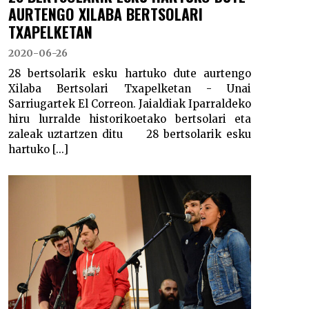
AURTENGO XILABA BERTSOLARI
TXAPELKETAN
2020-06-26
28 bertsolarik esku hartuko dute aurtengo
Xilaba Bertsolari Txapelketan - Unai
Sarriugartek El Correon. Jaialdiak Iparraldeko
hiru lurralde historikoetako bertsolari eta
zaleak uztartzen ditu 28 bertsolarik esku
hartuko [...]