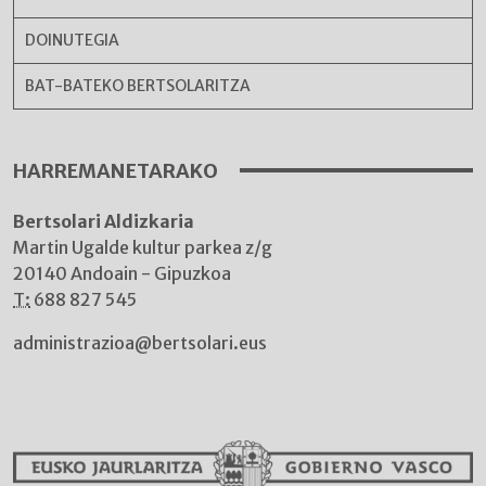
DOINUTEGIA
BAT-BATEKO BERTSOLARITZA
HARREMANETARAKO
Bertsolari Aldizkaria
Martin Ugalde kultur parkea z/g
20140 Andoain - Gipuzkoa
T:
688 827 545
administrazioa@bertsolari.eus