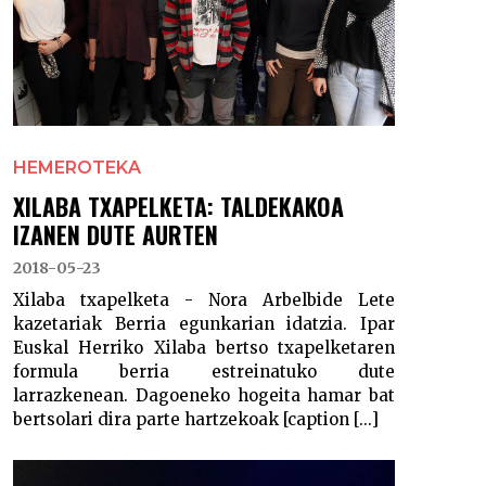
HEMEROTEKA
XILABA TXAPELKETA: TALDEKAKOA
IZANEN DUTE AURTEN
2018-05-23
Xilaba txapelketa - Nora Arbelbide Lete
kazetariak Berria egunkarian idatzia. Ipar
Euskal Herriko Xilaba bertso txapelketaren
formula berria estreinatuko dute
larrazkenean. Dagoeneko hogeita hamar bat
bertsolari dira parte hartzekoak [caption [...]