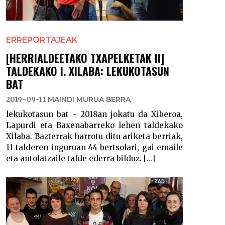
ERREPORTAJEAK
[HERRIALDEETAKO TXAPELKETAK II]
TALDEKAKO I. XILABA: LEKUKOTASUN
BAT
2019-09-11
MAINDI MURUA BERRA
lekukotasun bat - 2018an jokatu da Xiberoa,
Lapurdi eta Baxenabarreko lehen taldekako
Xilaba. Bazterrak harrotu ditu ariketa berriak,
11 talderen inguruan 44 bertsolari, gai emaile
eta antolatzaile talde ederra bilduz. [...]