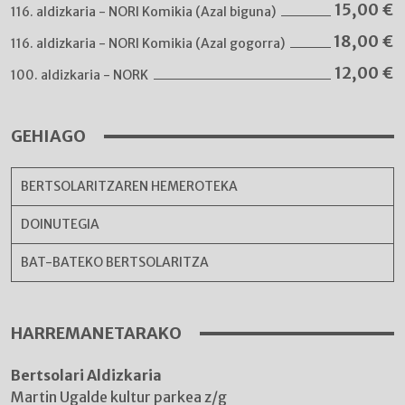
15,00
€
116. aldizkaria - NORI Komikia (Azal biguna)
18,00
€
116. aldizkaria - NORI Komikia (Azal gogorra)
12,00
€
100. aldizkaria - NORK
GEHIAGO
BERTSOLARITZAREN HEMEROTEKA
DOINUTEGIA
BAT-BATEKO BERTSOLARITZA
HARREMANETARAKO
Bertsolari Aldizkaria
Martin Ugalde kultur parkea z/g