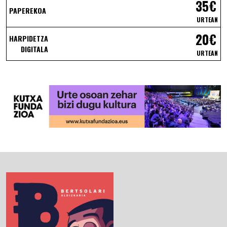
35€
PAPEREKOA
URTEAN
20€
HARPIDETZA
DIGITALA
URTEAN