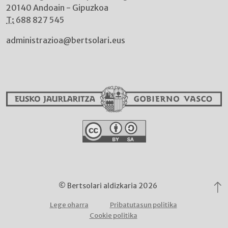
20140 Andoain - Gipuzkoa
T:
688 827 545
administrazioa@bertsolari.eus
© Bertsolari aldizkaria 2026
Lege oharra
Pribatutasun politika
Cookie politika