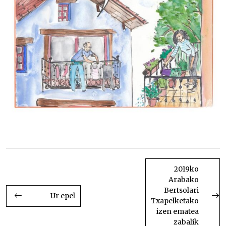
Balkoitik balkoira
BIDALKETETAN
ZEHAR
2019ko
Arabako
NABIGATU
Bertsolari
Ur epel
Txapelketako
izen ematea
zabalik