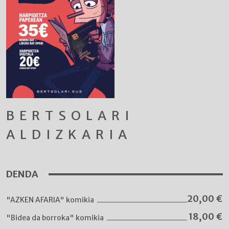
BERTSOLARI
ALDIZKARIA
DENDA
20,00
€
"AZKEN AFARIA" komikia
18,00
€
"Bidea da borroka" komikia