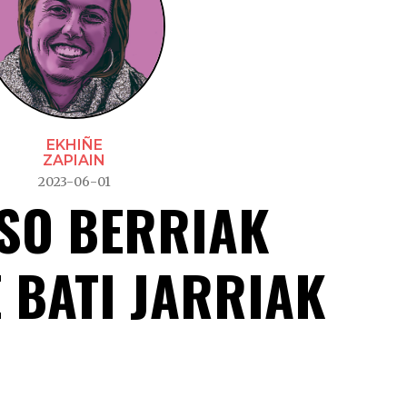
EKHIÑE
ZAPIAIN
2023-06-01
SO BERRIAK
 BATI JARRIAK
Bertso berriak uholde bati ja