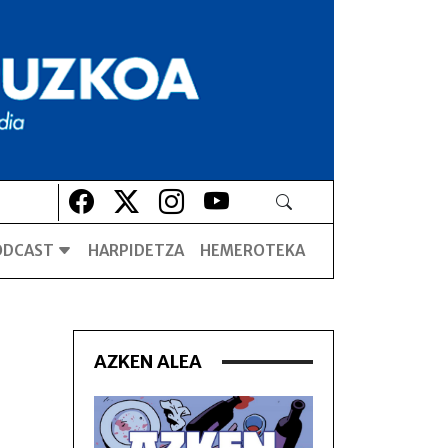
Lehio berrian irekiko da
Lehio berrian irekiko da
Lehio berrian irekiko da
Lehio berrian irekiko da
ODCAST
HARPIDETZA
HEMEROTEKA
AZKEN ALEA