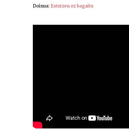
Doinua:
Estutzen ez bagaitu