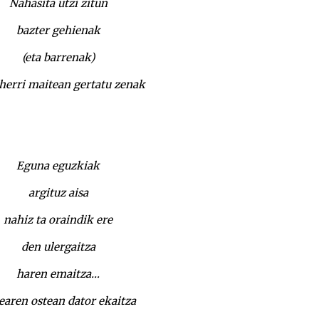
Nahasita utzi zitun
bazter gehienak
(eta barrenak)
herri maitean gertatu zenak
Eguna eguzkiak
argituz aisa
nahiz ta oraindik ere
den ulergaitza
haren emaitza…
earen ostean dator ekaitza