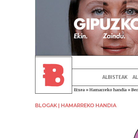
ALBISTEAK
AL
Etxea
»
Hamarreko handia
»
Ber
BLOGAK | HAMARREKO HANDIA