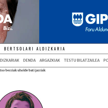
BERTSOLARI ALDIZKARIA
DIZKARIAK
DENDA
ARGAZKIAK
TESTU BILATZAILEA
P
tso berriak uholde bati jarriak