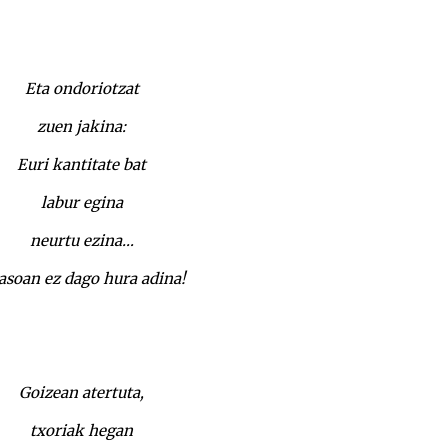
Eta ondoriotzat
zuen jakina:
Euri kantitate bat
labur egina
neurtu ezina…
sasoan ez dago hura adina!
Goizean atertuta,
txoriak hegan