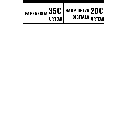
35€
20€
HARPIDETZA
PAPEREKOA
DIGITALA
URTEAN
URTEAN