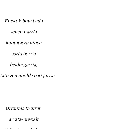
Enekok bota badu
lehen harria
kantatzera nihoa
sorta berria
beldurgarria,
tatu zen uholde bati jarria
Ortzirala ta ziren
arrats-orenak