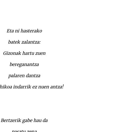
Eta ni hasterako
batek zalantza:
Gizonak hartu zuen
bereganantza
palaren dantza
hikoa indarrik ez nuen antza!
Bertzerik gabe hau da
pasatu zena