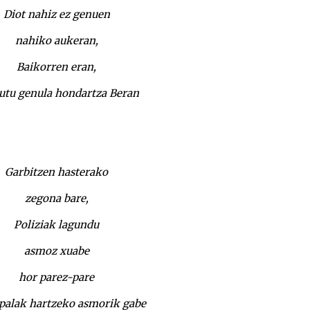
Diot nahiz ez genuen
nahiko aukeran,
Baikorren eran,
utu genula hondartza Beran
Garbitzen hasterako
zegona bare,
Poliziak lagundu
asmoz xuabe
hor parez-pare
palak hartzeko asmorik gabe