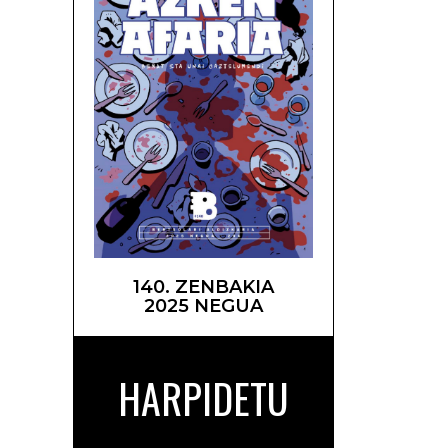
140. ZENBAKIA
2025 NEGUA
HARPIDETU
rriak –