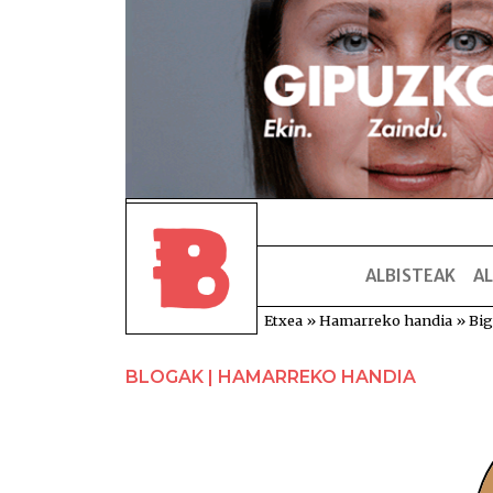
ALBISTEAK
AL
Etxea
»
Hamarreko handia
»
Big
BLOGAK | HAMARREKO HANDIA