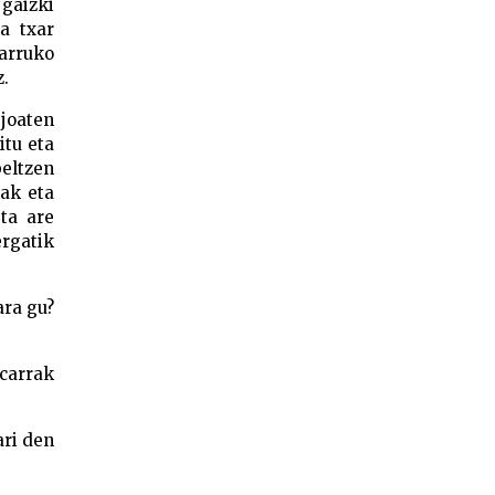
 gaizki
a txar
arruko
z.
 joaten
itu eta
eltzen
eak eta
eta are
ergatik
ara gu?
scarrak
ari den