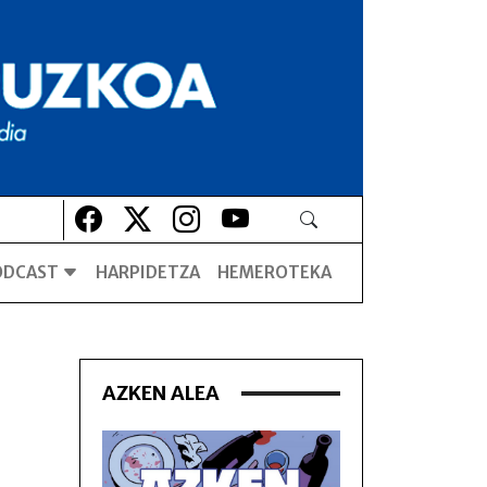
Lehio berrian irekiko da
Lehio berrian irekiko da
Lehio berrian irekiko da
Lehio berrian irekiko da
ODCAST
HARPIDETZA
HEMEROTEKA
AZKEN ALEA