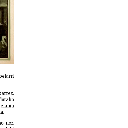
belarri
barrez.
ldutako
elania
a.
o nor.