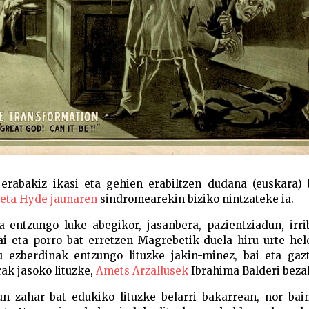
 erabakiz ikasi eta gehien erabiltzen dudana (euskara) 
 eta Hyde jaunaren
sindromearekin biziko nintzateke ia.
a entzungo luke abegikor, jasanbera, pazientziadun, irri
bai eta porro bat erretzen Magrebetik duela hiru urte he
 ezberdinak entzungo lituzke jakin-minez, bai eta gazt
rak jasoko lituzke,
Amets Arzallusek
Ibrahima Balderi bezal
n zahar bat edukiko lituzke belarri bakarrean, nor bain