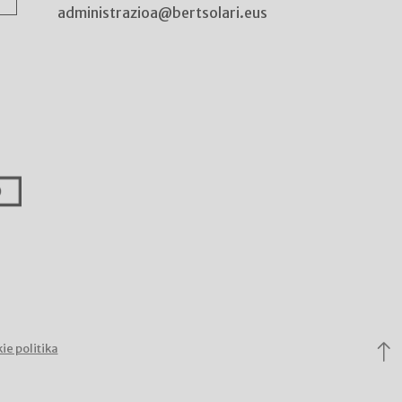
administrazioa@bertsolari.eus
ie politika