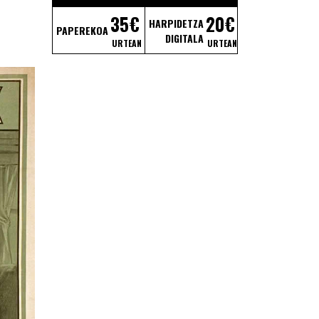
35€
20€
HARPIDETZA
PAPEREKOA
rkulu –
DIGITALA
URTEAN
URTEAN