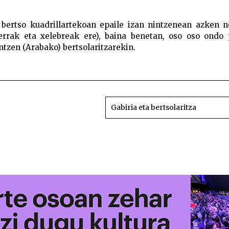
bertso kuadrillartekoan epaile izan nintzenean azken n
errak eta xelebreak ere), baina benetan, oso oso ondo 
ntzen (Arabako) bertsolaritzarekin.
Biga tub
Gabiria eta bertsolaritza