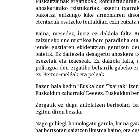
Euskaltzainak ergatiboak, komunztadurak e
ahoskatutako txistukariak, azentu txarra
bakoitza entzungo luke armoniaren dison
etentxoak osatzeko tentaldiari ezin eutsita
Baina, mesedez, inoiz ez dakiola falta Ar
zaizuneko une mistikoa bere paradinha eta g
jende guztiaren ebidentzian geratzen de
batetik. Ez daitezela desagertu ahoskera tx
esezetak eta ixaeseak. Ez dakiola falta,
politagoa den ergatibo beharrik gabeko er
ez. Bertso-meléak eta peleak.
Bazen hala bedin “Euskaldun Txarrak” izene
Euskaldun zaharrak? Eeeeez. Euskaldun berr
Zergatik ez dugu antolatzen bertsolari tx
egiten diren bezala.
Nago gehiegi homologatu garela, baina gara
bat bertsotan saiatzen ikustea baino, eta eu