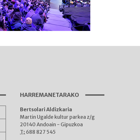
I
A
HARREMANETARAKO
Bertsolari Aldizkaria
A
Martin Ugalde kultur parkea z/g
20140 Andoain - Gipuzkoa
T:
688 827 545