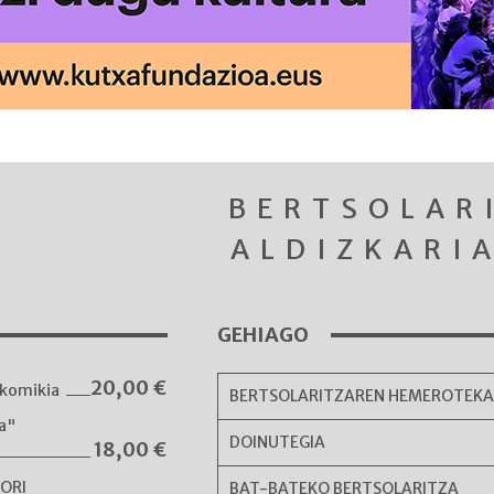
BERTSOLAR
ALDIZKARI
GEHIAGO
20,00
€
komikia
BERTSOLARITZAREN HEMEROTEK
ka"
DOINUTEGIA
18,00
€
NORI
BAT-BATEKO BERTSOLARITZA