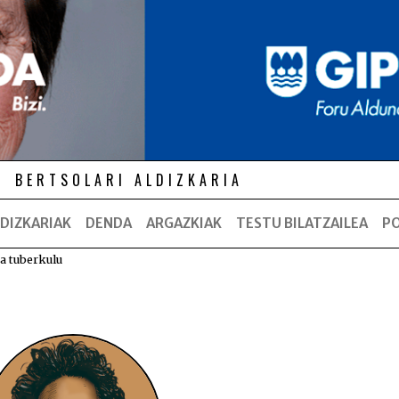
BERTSOLARI ALDIZKARIA
DIZKARIAK
DENDA
ARGAZKIAK
TESTU BILATZAILEA
P
a tuberkulu