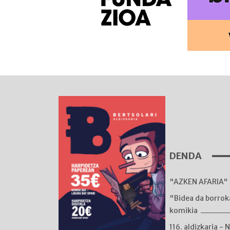
DENDA
"AZKEN AFARIA" 
"Bidea da borro
komikia
116. aldizkaria - 