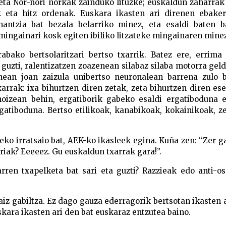
ta Nor-nori norkak zainduko lituzke; euskaldun zaharrak
k eta hitz ordenak. Euskara ikasten ari direnen ebaker
antzia bat bezala belarriko minez, eta esaldi baten b
 mingainari kosk egiten ibiliko litzateke mingainaren mine
abako bertsolaritzari bertso txarrik. Batez ere, errima
uzti, ralentizatzen zoazenean silabaz silaba motorra geld
nean joan zaizula unibertso neuronalean barrena zulo b
arrak: ixa bihurtzen diren zetak, zeta bihurtzen diren es
 noizean behin, ergatiborik gabeko esaldi ergatiboduna 
gatiboduna. Bertso etilikoak, kanabikoak, kokainikoak, z
ko irratsaio bat, AEK-ko ikasleek egina. Kuña zen: “Zer g
iak? Eeeeez. Gu euskaldun txarrak gara!”.
arren txapelketa bat sari eta guzti? Razzieak edo anti-o
iz gabiltza. Ez dago gauza ederragorik bertsotan ikasten 
skara ikasten ari den bat euskaraz entzutea baino.