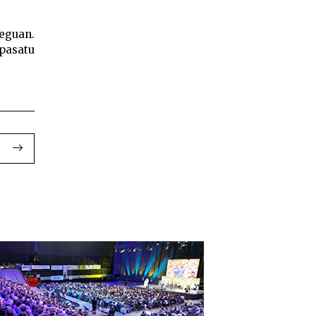
eguan.
pasatu
erkulu