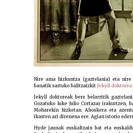
Nire ama hizkuntza (gaztelania) eta nire
banatik sartuko balitzaizkit
Jekyll doktorea
Jekyll doktoreak bere belarritik gaztelani
Gozatuko luke Julio Cortazar irakurtzen, 
Moharekin hizketan. Ahoskera eta azentu
ikasten ari direnena ere. Agian istorio eder
Hyde jaunak euskaltzain bat eta euskaldu