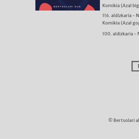
Komikia (Azal bi
116. aldizkaria - 
Komikia (Azal go
100. aldizkaria -
© Bertsolari a