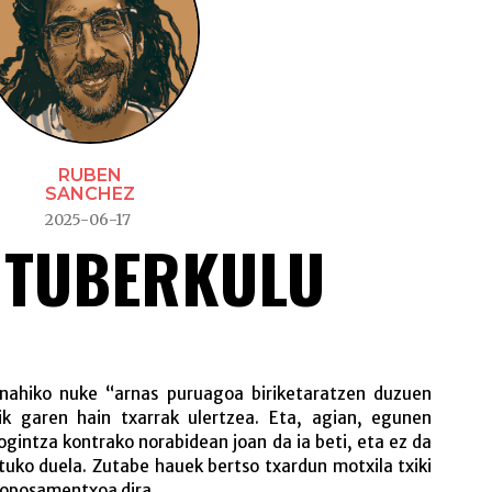
RUBEN
SANCHEZ
2025-06-17
 TUBERKULU
nahiko nuke “arnas puruagoa biriketaratzen duzuen
ik garen hain txarrak ulertzea. Eta, agian, egunen
gintza kontrako norabidean joan da ia beti, eta ez da
ituko duela. Zutabe hauek bertso txardun motxila txiki
roposamentxoa dira.