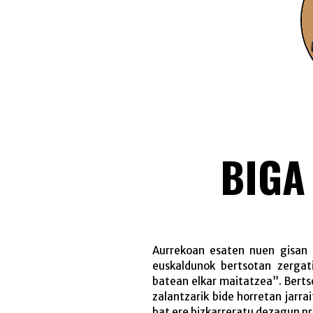
BIGA
Aurrekoan
esaten nuen gisan 
euskaldunok bertsotan zergat
batean elkar maitatzea”. Bertso
zalantzarik bide horretan jarra
bat ere bizkarreratu dezagun p