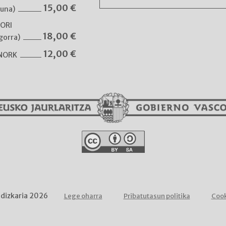
15,00
€
guna)
NORI
18,00
€
gorra)
12,00
€
 NORK
ldizkaria 2026
Lege oharra
Pribatutasun politika
Cook