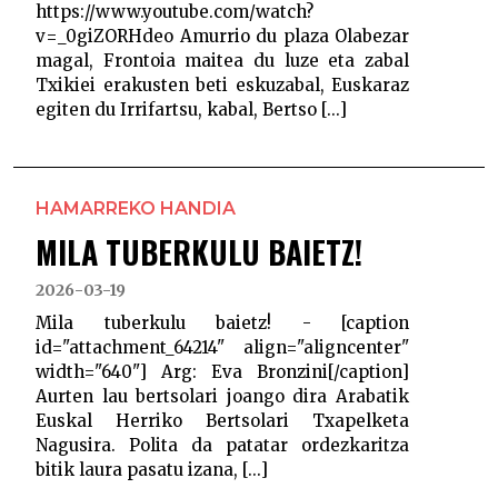
https://www.youtube.com/watch?
v=_0giZORHdeo Amurrio du plaza Olabezar
magal, Frontoia maitea du luze eta zabal
Txikiei erakusten beti eskuzabal, Euskaraz
egiten du Irrifartsu, kabal, Bertso [...]
HAMARREKO HANDIA
MILA TUBERKULU BAIETZ!
2026-03-19
Mila tuberkulu baietz! - [caption
id="attachment_64214" align="aligncenter"
width="640"] Arg: Eva Bronzini[/caption]
Aurten lau bertsolari joango dira Arabatik
Euskal Herriko Bertsolari Txapelketa
Nagusira. Polita da patatar ordezkaritza
bitik laura pasatu izana, [...]