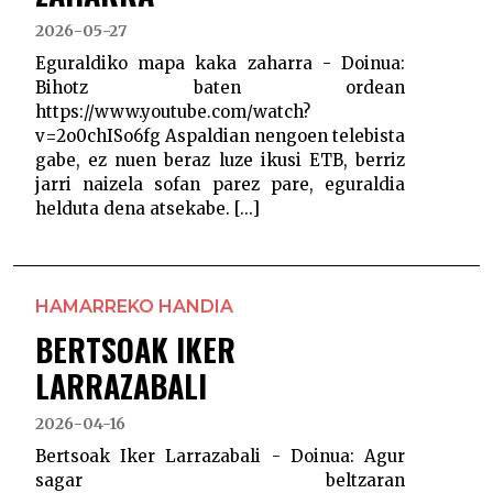
2026-05-27
Eguraldiko mapa kaka zaharra - Doinua:
Bihotz baten ordean
https://www.youtube.com/watch?
v=2o0chISo6fg Aspaldian nengoen telebista
gabe, ez nuen beraz luze ikusi ETB, berriz
jarri naizela sofan parez pare, eguraldia
helduta dena atsekabe. [...]
HAMARREKO HANDIA
BERTSOAK IKER
LARRAZABALI
2026-04-16
Bertsoak Iker Larrazabali - Doinua: Agur
sagar beltzaran