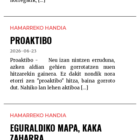
horregatik, [...]
HAMARREKO HANDIA
PROAKTIBO
2026-06-23
Proaktibo - Neu izan nintzen erruduna,
azken aldian gehien gorrotatzen nuen
hitzarekin gainera. Ez dakit nondik nora
etorri zen "proaktibo" hitza, baina gorroto
dut. Nahiko lan lehen aktiboa [...]
HAMARREKO HANDIA
EGURALDIKO MAPA, KAKA
ZAHARRA