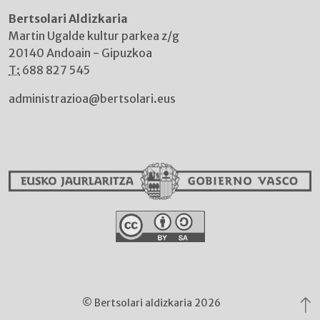
Bertsolari Aldizkaria
Martin Ugalde kultur parkea z/g
20140 Andoain - Gipuzkoa
T:
688 827 545
administrazioa@bertsolari.eus
© Bertsolari aldizkaria 2026