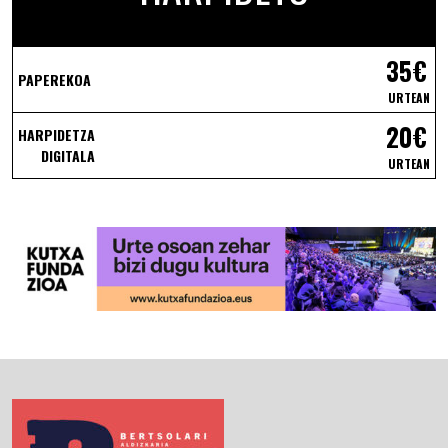
35€
PAPEREKOA
URTEAN
20€
HARPIDETZA
DIGITALA
URTEAN