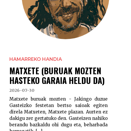
HAMARREKO HANDIA
MATXETE (BURUAK MOZTEN
HASTEKO GARAIA HELDU DA)
2026-07-30
Matxete buruak mozten - Jakingo duzue
Gasteizko festetan bertso saioak egiten
direla Matxeten, Matxete plazan. Aurten ez
dakigu zer gertatuko den. Gasteizen nahiko
berandu bazkaldu ohi dugu eta, beharbada