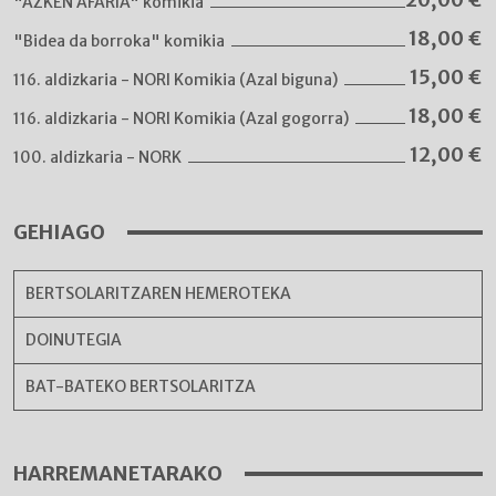
"AZKEN AFARIA" komikia
18,00
€
"Bidea da borroka" komikia
15,00
€
116. aldizkaria - NORI Komikia (Azal biguna)
18,00
€
116. aldizkaria - NORI Komikia (Azal gogorra)
12,00
€
100. aldizkaria - NORK
GEHIAGO
BERTSOLARITZAREN HEMEROTEKA
DOINUTEGIA
BAT-BATEKO BERTSOLARITZA
HARREMANETARAKO