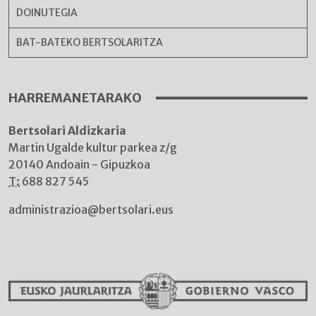
DOINUTEGIA
BAT-BATEKO BERTSOLARITZA
HARREMANETARAKO
Bertsolari Aldizkaria
Martin Ugalde kultur parkea z/g
20140 Andoain - Gipuzkoa
T:
688 827 545
administrazioa@bertsolari.eus