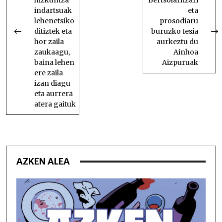
hizkuntza
Bertsolaritzari
indartsuak
eta
lehenetsiko
prosodiaru
ditiztek eta
buruzko tesia
hor zaila
aurkeztu du
zaukaagu,
Ainhoa
baina lehen
Aizpuruak
ere zaila
izan diagu
eta aurrera
atera gaituk
AZKEN ALEA