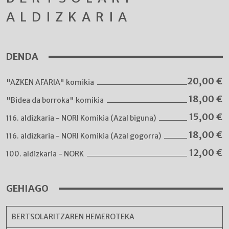
ALDIZKARIA
DENDA
20,00
€
"AZKEN AFARIA" komikia
18,00
€
"Bidea da borroka" komikia
15,00
€
116. aldizkaria - NORI Komikia (Azal biguna)
18,00
€
116. aldizkaria - NORI Komikia (Azal gogorra)
12,00
€
100. aldizkaria - NORK
GEHIAGO
BERTSOLARITZAREN HEMEROTEKA