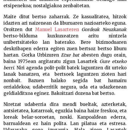
etsipenekoa; nostalgiakoa zenbaitetan.
Maite ditut bertso zaharrak. Ze kasualitatea, hitzok
idazten ari naizenean da liburuaren nazioarteko eguna.
Oroitzen dut
Manuel Lasarteren
Gordeak Neuzkanak
bertso-bilduma kuxkuxeatzen aritu nintzela
unibertsitateko lan baterako. Bere bizimoduaren
deskribapen ederra egiten zuen bertsoz bertso liburu
hartan. Gorka Urbizuren
Etxe bat
abesten dugu orain,
baina 1975ean argitaratu zigun Lasartek
Gure etxeko
berri
. Niri agenda polit-polit batek laguntzen dit urteko
lanak banatzen, eta bertsoek laguntzen zioten hari
nonbait. Bazuen halako segida bat hamairu
orrialdekoa; udaberritik negura, uda eta udazkenean
geldialditxoa eginez. Bakoitzari dozena bat bertso.
Niretzat udaberria dira mendi bueltak, azterketak,
antsietatea, katarroak, eguzkia baina haize freskoa, eta
loreak belar-soroetan, noski. Kanpoaldean ederra,
barrualdean ez hain polita. Lan pilatua eta estresa.
Udararako gogo izugarria. Hala zioen Lasartek