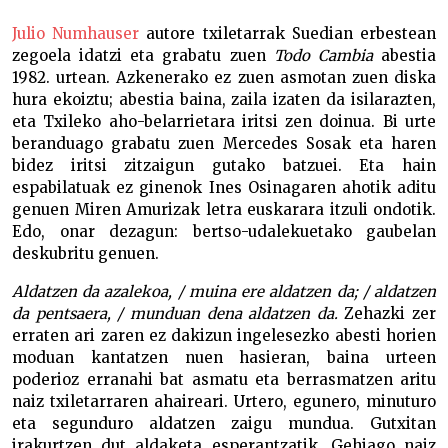
Julio Numhauser
autore txiletarrak Suedian erbestean
zegoela idatzi eta grabatu zuen
Todo Cambia
abestia
1982. urtean. Azkenerako ez zuen asmotan zuen diska
hura ekoiztu; abestia baina, zaila izaten da isilarazten,
eta Txileko aho-belarrietara iritsi zen doinua. Bi urte
beranduago grabatu zuen Mercedes Sosak eta haren
bidez iritsi zitzaigun gutako batzuei. Eta hain
espabilatuak ez ginenok Ines Osinagaren ahotik aditu
genuen Miren Amurizak letra euskarara itzuli ondotik.
Edo, onar dezagun: bertso-udalekuetako gaubelan
deskubritu genuen.
Aldatzen da azalekoa, / muina ere aldatzen da; / aldatzen
da pentsaera, / munduan dena aldatzen da.
Zehazki zer
erraten ari zaren ez dakizun ingelesezko abesti horien
moduan kantatzen nuen hasieran, baina urteen
poderioz erranahi bat asmatu eta berrasmatzen aritu
naiz txiletarraren ahaireari. Urtero, egunero, minuturo
eta segunduro aldatzen zaigu mundua. Gutxitan
irakurtzen dut aldaketa esperantzatik. Gehiago naiz