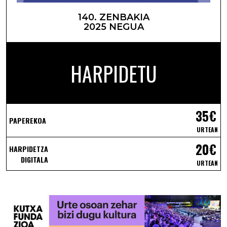
140. ZENBAKIA
2025 NEGUA
HARPIDETU
35€
PAPEREKOA
URTEAN
20€
HARPIDETZA
DIGITALA
URTEAN