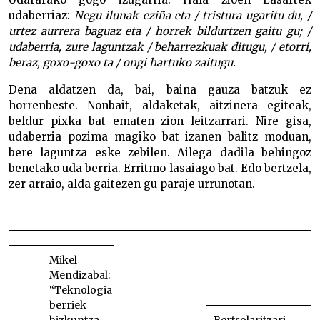
udaberriaz:
Negu ilunak eziña eta / tristura ugaritu du, /
urtez aurrera baguaz eta / horrek bildurtzen gaitu gu; /
udaberria, zure laguntzak / beharrezkuak ditugu, / etorri,
beraz, goxo-goxo ta / ongi hartuko zaitugu.
Dena aldatzen da, bai, baina gauza batzuk ez
horrenbeste. Nonbait, aldaketak, aitzinera egiteak,
beldur pixka bat ematen zion leitzarrari. Nire gisa,
udaberria pozima magiko bat izanen balitz moduan,
bere laguntza eske zebilen. Ailega dadila behingoz
benetako uda berria. Erritmo lasaiago bat. Edo bertzela,
zer arraio, alda gaitezen gu paraje urrunotan.
Dena aldatzen da…
BIDALKETETAN
ZEHAR
Mikel
Mendizabal:
NABIGATU
“Teknologia
berriek