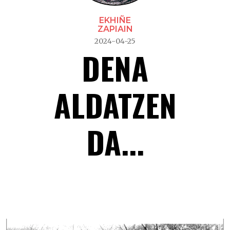
EKHIÑE
ZAPIAIN
2024-04-25
DENA
ALDATZEN
DA...
Dena aldatzen da… –