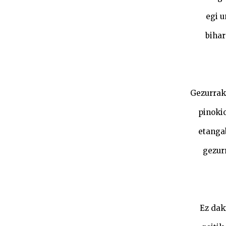
egi u
bihar
Gezurrak 
pinokio
etangab
gezur
Ez daki