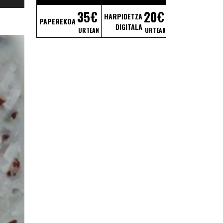
ra/behera
35€
20€
HARPIDETZA
zi-
PAPEREKOA
DIGITALA
klak
URTEAN
URTEAN
lumena
otzeko
o
isteko.