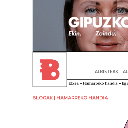
ALBISTEAK
AL
Etxea
»
Hamarreko handia
»
Egi
BLOGAK | HAMARREKO HANDIA