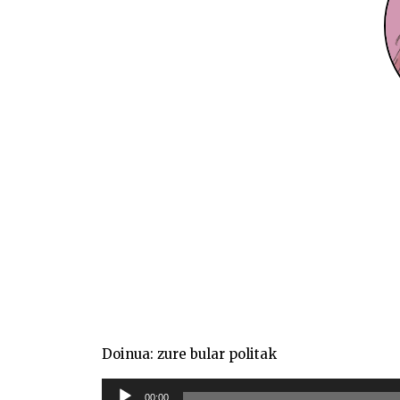
Doinua: zure bular politak
Soinu
00:00