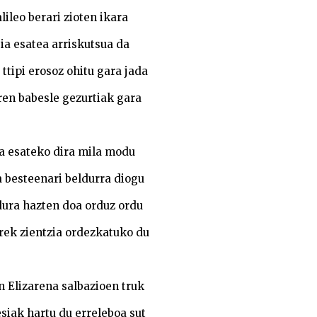
lileo berari zioten ikara
ia esatea arriskutsua da
ttipi erosoz ohitu gara jada
ren babesle gezurtiak gara
a esateko dira mila modu
 besteenari beldurra diogu
dura hazten doa orduz ordu
rek zientzia ordezkatuko du
 Elizarena salbazioen truk
siak hartu du erreleboa sut