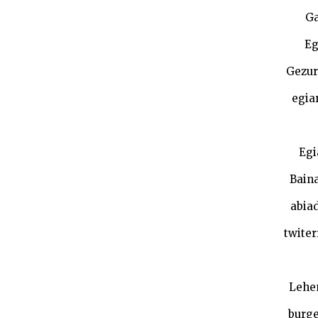
Ga
Eg
Gezur 
egia
Egi
Baina
abia
twiter
Lehen
burge