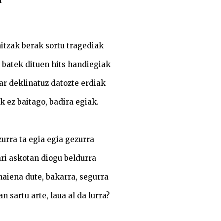
l
hitzak berak sortu tragediak
l batek dituen hits handiegiak
ar deklinatuz datozte erdiak
ik ez baitago, badira egiak.
zurra ta egia egia gezurra
ri askotan diogu beldurra
aiena dute, bakarra, segurra
n sartu arte, laua al da lurra?