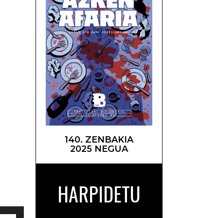
140. ZENBAKIA
2025 NEGUA
Egiei –
HARPIDETU
abili