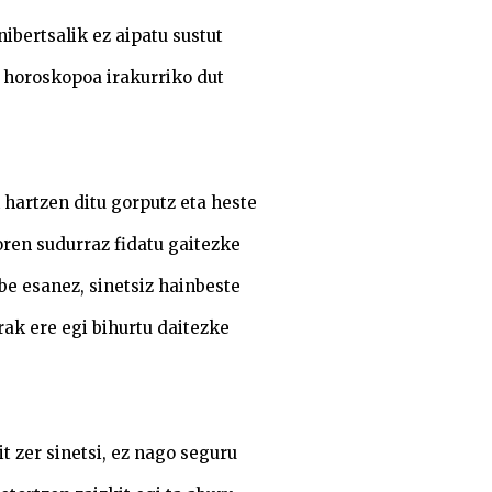
nibertsalik ez aipatu sustut
 horoskopoa irakurriko dut
hartzen ditu gorputz eta heste
ren sudurraz fidatu gaitezke
e esanez, sinetsiz hainbeste
rak ere egi bihurtu daitezke
t zer sinetsi, ez nago seguru