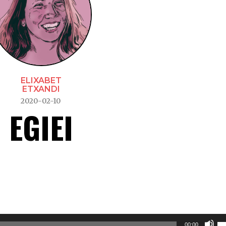
ELIXABET
ETXANDI
2020-02-10
EGIEI
Er
00:00