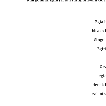
Margolana: Egia (The Truth). Shivani Goe
Egia 
hitz soi
Singul
Egir
G
e
egia
denek h
zalantza