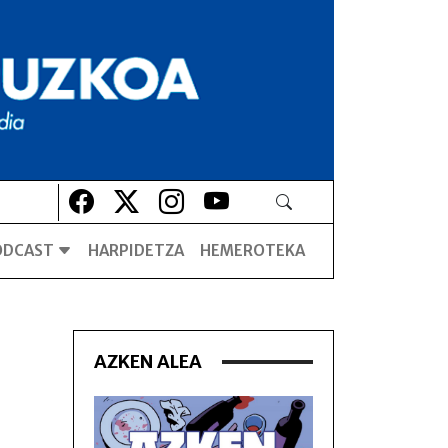
Lehio berrian irekiko da
Lehio berrian irekiko da
Lehio berrian irekiko da
Lehio berrian irekiko da
ODCAST
HARPIDETZA
HEMEROTEKA
AZKEN ALEA