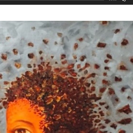
go
ge
te
bo
ig
ed
ja