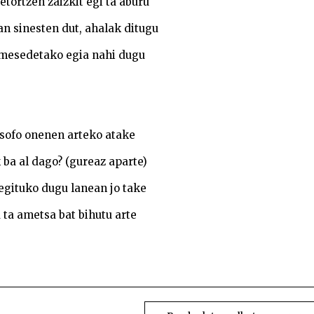
 etortzen zaizkit egi ta aburu
n sinesten dut, ahalak ditugu
mesedetako egia nahi dugu
osofo onenen arteko atake
 ba al dago? (gureaz aparte)
egituko dugu lanean jo take
 ta ametsa bat bihutu arte