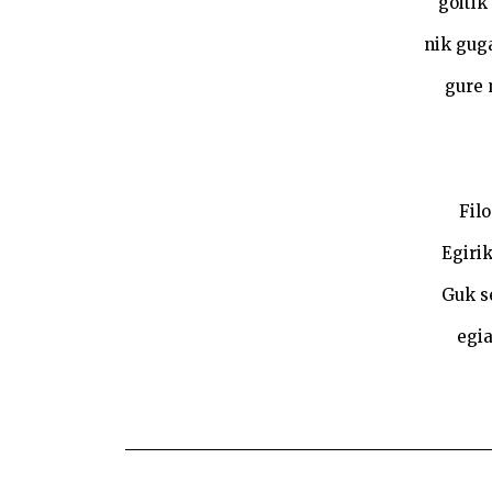
goitik
nik guga
gure 
Fil
Egirik
Guk s
egia
BIDALKETETAN