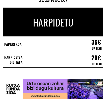
2025 NEGUA
HARPIDETU
35€
PAPEREKOA
URTEAN
20€
HARPIDETZA
DIGITALA
URTEAN