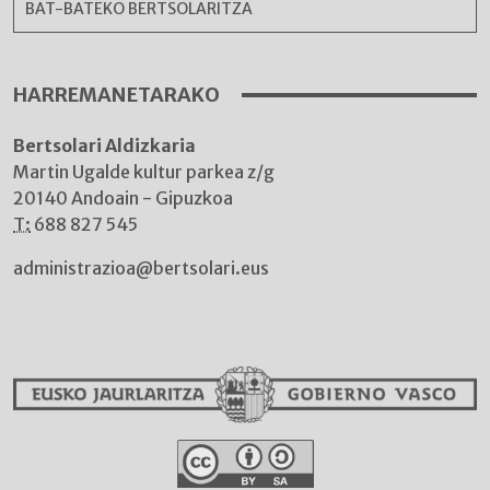
BAT-BATEKO BERTSOLARITZA
HARREMANETARAKO
Bertsolari Aldizkaria
Martin Ugalde kultur parkea z/g
20140 Andoain - Gipuzkoa
T:
688 827 545
administrazioa@bertsolari.eus