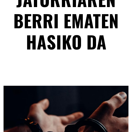
BERRI EMATEN
HASIKO DA
Eusko Bertsolaritza bertso-delitu egileen jatorria –