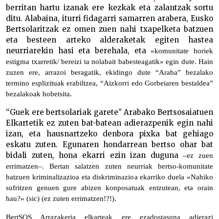
berritan hartu izanak ere kezkak eta zalantzak sortu
ditu. Alabaina, iturri fidagarri samarren arabera, Eusko
Bertsolaritzak ez omen zuen nahi txapelketa batzuen
eta besteen arteko alderaketak egiten hastea
neurriarekin hasi eta berehala, eta
«komunitate horiek
estigma txarretik/ bereizi ta nolabait babesteagatik»
egin dute
.
Hain
zuzen ere,
arrazoi bera
gatik, ekidingo dute “Araba” bezalako
termino esplizituak erabiltzea, “Aizkorri edo Gorbeiaren bestaldea”
bezalakoak hobetsita.
“Guek ere bertsolariak garete” Arabako Bertsosaiatuen
Elkartetik ez zuten bat-batean adierazpenik egin nahi
izan, eta hausnartzeko denbora pixka bat gehiago
eskatu zuten. Egunaren hondarrean bertso ohar bat
bidali zuten, hona ekarri ezin izan duguna
‒ez zuen
errimatzen‒. Bertan salatzen zuten neurriak bertso-komunitate
batzuen kriminalizazioa eta diskriminazioa ekarriko duela «
Nahiko
sufritzen genuen gure abizen konp
o
satu
ak
entzutean, eta orain
hau?»
(sic) (ez zuten errimatzen!?!).
BertSOS Arrazakeria elkarte
ak
ere ezadostasuna adierazi