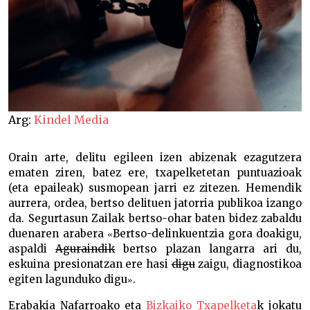
Arg:
Kindel Media
Orain arte, delitu egileen izen abizenak ezagutzera
ematen ziren, batez ere, txapelketetan puntuazioak
(eta epaileak) susmopean jarri ez zitezen. Hemendik
aurrera, ordea, bertso delituen jatorria publikoa izango
da. Segurtasun Zailak bertso-ohar baten bidez zabaldu
duenaren arabera
Bertso-delinkuentzia gora doakigu,
«
aspaldi
Aguraindik
bertso plazan langarra ari du,
eskuina presionatzan ere hasi
digu
zaigu, diagnostikoa
egiten lagunduko digu
.
»
Erabakia Nafarroako eta
Bizkaiko Txapelketa
k jokatu