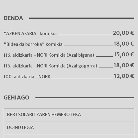
DENDA
20,00
€
"AZKEN AFARIA" komikia
18,00
€
"Bidea da borroka" komikia
15,00
€
116. aldizkaria - NORI Komikia (Azal biguna)
18,00
€
116. aldizkaria - NORI Komikia (Azal gogorra)
12,00
€
100. aldizkaria - NORK
GEHIAGO
BERTSOLARITZAREN HEMEROTEKA
DOINUTEGIA