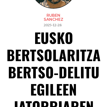
RUBEN
SANCHEZ
2025-12-28
EUSKO
BERTSOLARITZA
BERTSO-DELITU
EGILEEN
JATORRIAREN