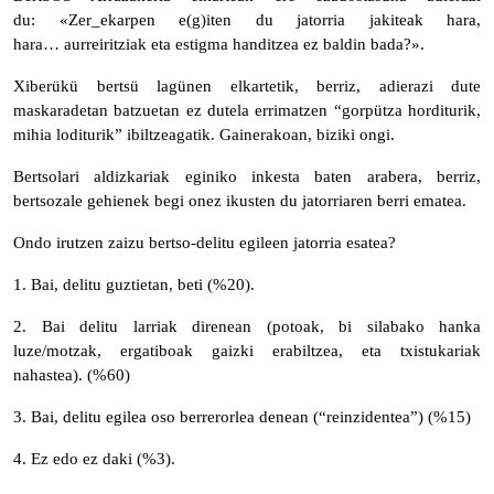
du:
«Zer
_
ekarpen e
(
g
)
iten du jatorria jakiteak
hara,
hara…
aurreiritziak
eta estigma handitzea ez
baldin
bada?».
Xiberükü bertsü lagünen elkartetik, berriz, adierazi dute
maskaradetan batzuetan ez dutela errimatzen “gorpütza horditurik,
mihia loditurik” ibiltzeagatik. Gainerakoan, biziki ongi.
Bertsolari aldizkariak eginiko inkesta baten arabera, berriz,
bertsozale gehienek begi onez ikusten du jatorriaren berri ematea.
Ondo irutzen zaizu bertso-delitu egileen jatorria esatea?
1. Bai, delitu guztietan, beti (%20).
2.
Bai delitu larriak direnean (potoak, bi silabako hanka
luze/motzak, ergatiboak gaizki erabiltzea, eta txistukariak
nahastea). (%60)
3
.
Bai, del
i
tu egilea oso berrerorlea denean (“reinzidentea”) (%15)
4.
Ez
edo ez daki
(%3).