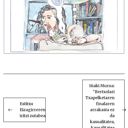
Finala
BIDALKETETAN
ZEHAR
Iñaki Murua:
“Bertsolari
NABIGATU
Txapelketaren
Estitxu
finalaren
Eizagirreren
arrakasta ez
iritzi zutabea
da
kasualitatea,
kausalitatea