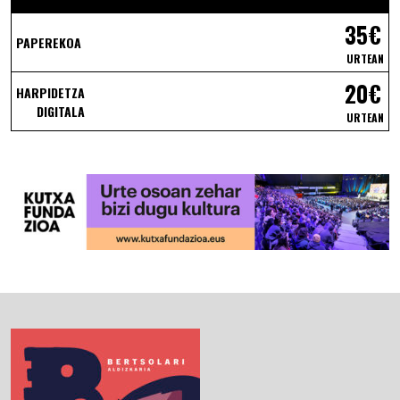
35€
PAPEREKOA
URTEAN
20€
HARPIDETZA
DIGITALA
URTEAN