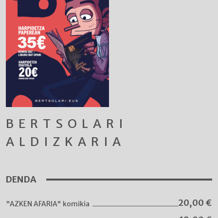
BERTSOLARI
ALDIZKARIA
DENDA
20,00
€
"AZKEN AFARIA" komikia