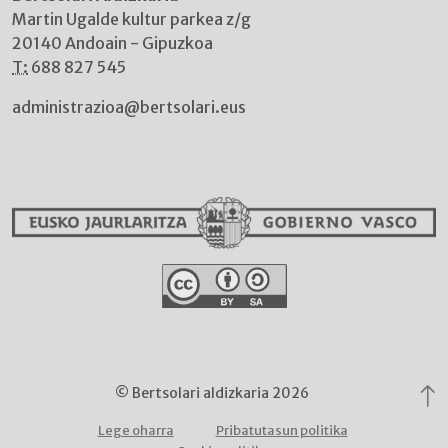
Martin Ugalde kultur parkea z/g
20140 Andoain - Gipuzkoa
T:
688 827 545
administrazioa@bertsolari.eus
© Bertsolari aldizkaria 2026
Lege oharra
Pribatutasun politika