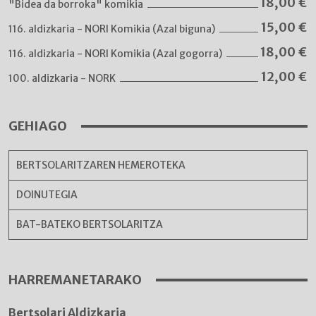
18,00
€
"Bidea da borroka" komikia
15,00
€
116. aldizkaria - NORI Komikia (Azal biguna)
18,00
€
116. aldizkaria - NORI Komikia (Azal gogorra)
12,00
€
100. aldizkaria - NORK
GEHIAGO
BERTSOLARITZAREN HEMEROTEKA
DOINUTEGIA
BAT-BATEKO BERTSOLARITZA
HARREMANETARAKO
Bertsolari Aldizkaria