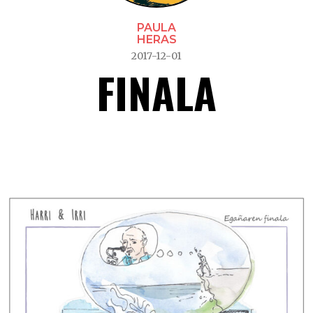
PAULA
HERAS
2017-12-01
FINALA
Finala –