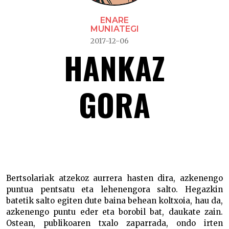
ENARE
MUNIATEGI
2017-12-06
HANKAZ
GORA
Hankaz gora –
Bertsolariak atzekoz aurrera hasten dira, azkenengo
puntua pentsatu eta lehenengora salto. Hegazkin
batetik salto egiten dute baina behean koltxoia, hau da,
azkenengo puntu eder eta borobil bat, daukate zain.
Ostean, publikoaren txalo zaparrada, ondo irten