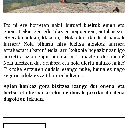
Eta ni ere horretan nabil, buruari bueltak eman eta
eman. Irakurtzen edo idazten nagoenean, autobusean,
etxerako bidean, klasean,… Nola ekarriko ditut hankak
lurrera? Nola bihurtu nire bizitza atzekoz aurrera
arrakastatsu baten? Nola jarri koltxoia hegazkinean igo
aurretik azkenengo puntua beti ahazten dudanean?
Nola ulertzen dut denbora eta nola ulertu nahiko nuke?
Tik-taka entzuten dudala esango nuke, baina ez nago
seguru, odola ez zait burura heltzen…
Agian hankaz gora bizitzea izango dut onena, eta
bertso eta bertso arteko denborak jarriko du dena
dagokion lekuan.
Hankaz gora
BIDALKETETAN