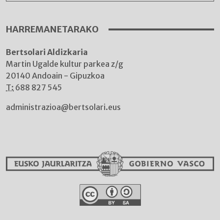
HARREMANETARAKO
Bertsolari Aldizkaria
Martin Ugalde kultur parkea z/g
20140 Andoain - Gipuzkoa
T:
688 827 545
administrazioa@bertsolari.eus