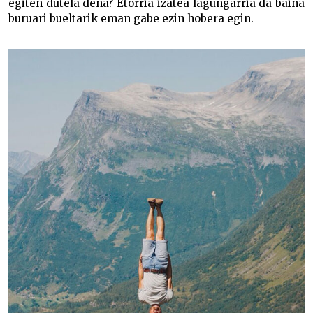
egiten dutela dena? Etorria izatea lagungarria da baina
buruari bueltarik eman gabe ezin hobera egin.