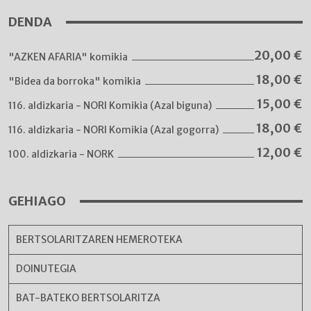
DENDA
20,00
€
"AZKEN AFARIA" komikia
18,00
€
"Bidea da borroka" komikia
15,00
€
116. aldizkaria - NORI Komikia (Azal biguna)
18,00
€
116. aldizkaria - NORI Komikia (Azal gogorra)
12,00
€
100. aldizkaria - NORK
GEHIAGO
BERTSOLARITZAREN HEMEROTEKA
DOINUTEGIA
BAT-BATEKO BERTSOLARITZA