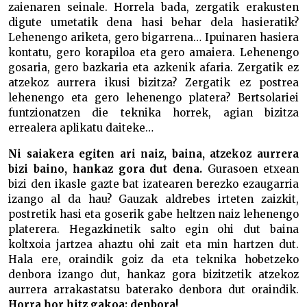
zaienaren seinale. Horrela bada, zergatik erakusten
digute umetatik dena hasi behar dela hasieratik?
Lehenengo ariketa, gero bigarrena… Ipuinaren hasiera
kontatu, gero korapiloa eta gero amaiera. Lehenengo
gosaria, gero bazkaria eta azkenik afaria. Zergatik ez
atzekoz aurrera ikusi bizitza? Zergatik ez postrea
lehenengo eta gero lehenengo platera? Bertsolariei
funtzionatzen die teknika horrek, agian bizitza
errealera aplikatu daiteke…
Ni saiakera egiten ari naiz, baina, atzekoz aurrera
bizi baino, hankaz gora dut dena.
Gurasoen etxean
bizi den ikasle gazte bat izatearen berezko ezaugarria
izango al da hau? Gauzak aldrebes irteten zaizkit,
postretik hasi eta goserik gabe heltzen naiz lehenengo
platerera. Hegazkinetik salto egin ohi dut baina
koltxoia jartzea ahaztu ohi zait eta min hartzen dut.
Hala ere, oraindik goiz da eta teknika hobetzeko
denbora izango dut, hankaz gora bizitzetik atzekoz
aurrera arrakastatsu baterako denbora dut oraindik.
Horra hor hitz gakoa: denbora!