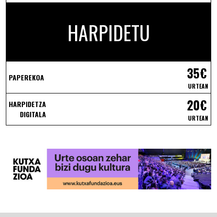
HARPIDETU
35€
PAPEREKOA
URTEAN
20€
HARPIDETZA
DIGITALA
URTEAN