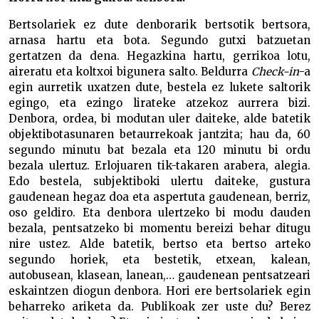
Bertsolariek ez dute denborarik bertsotik bertsora,
arnasa hartu eta bota. Segundo gutxi batzuetan
gertatzen da dena. Hegazkina hartu, gerrikoa lotu,
aireratu eta koltxoi bigunera salto. Beldurra
Check-in
-a
egin aurretik uxatzen dute, bestela ez lukete saltorik
egingo, eta ezingo lirateke atzekoz aurrera bizi.
Denbora, ordea, bi modutan uler daiteke, alde batetik
objektibotasunaren betaurrekoak jantzita; hau da, 60
segundo minutu bat bezala eta 120 minutu bi ordu
bezala ulertuz. Erlojuaren tik-takaren arabera, alegia.
Edo bestela, subjektiboki ulertu daiteke, gustura
gaudenean hegaz doa eta aspertuta gaudenean, berriz,
oso geldiro. Eta denbora ulertzeko bi modu dauden
bezala, pentsatzeko bi momentu bereizi behar ditugu
nire ustez. Alde batetik, bertso eta bertso arteko
segundo horiek, eta bestetik, etxean, kalean,
autobusean, klasean, lanean,… gaudenean pentsatzeari
eskaintzen diogun denbora. Hori ere bertsolariek egin
beharreko ariketa da. Publikoak zer uste du? Berez