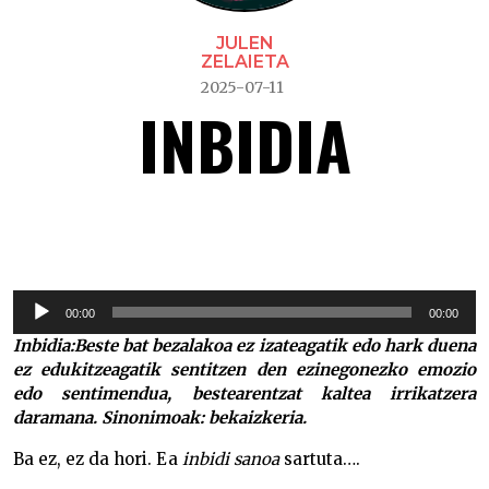
JULEN
ZELAIETA
2025-07-11
INBIDIA
Inbidia –
Soinu
00:00
00:00
erreproduzigailua
Inbidia:
Beste bat bezalakoa ez izateagatik edo hark duena
ez edukitzeagatik sentitzen den ezinegonezko emozio
edo sentimendua, bestearentzat kaltea irrikatzera
daramana.
Sinonimoak:
bekaizkeria.
Ba ez, ez da hori. Ea
inbidi sanoa
sartuta….