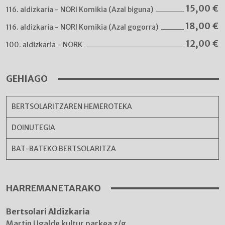
15,00
€
116. aldizkaria - NORI Komikia (Azal biguna)
18,00
€
116. aldizkaria - NORI Komikia (Azal gogorra)
12,00
€
100. aldizkaria - NORK
GEHIAGO
BERTSOLARITZAREN HEMEROTEKA
DOINUTEGIA
BAT-BATEKO BERTSOLARITZA
HARREMANETARAKO
Bertsolari Aldizkaria
Martin Ugalde kultur parkea z/g