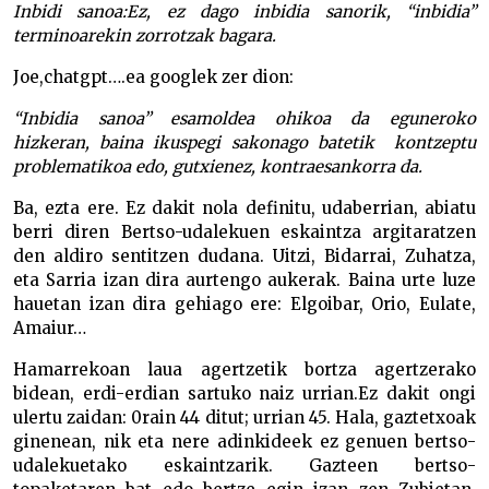
Inbidi sanoa:Ez, ez dago inbidia sanorik, “inbidia”
terminoarekin zorrotzak bagara.
Joe,chatgpt….ea googlek zer dion:
“Inbidia sanoa” esamoldea ohikoa da eguneroko
hizkeran, baina ikuspegi sakonago batetik kontzeptu
problematikoa edo, gutxienez, kontraesankorra da.
Ba, ezta ere. Ez dakit nola definitu, udaberrian, abiatu
berri diren Bertso-udalekuen eskaintza argitaratzen
den aldiro sentitzen dudana. Uitzi, Bidarrai, Zuhatza,
eta Sarria izan dira aurtengo aukerak. Baina urte luze
hauetan izan dira gehiago ere: Elgoibar, Orio, Eulate,
Amaiur…
Hamarrekoan laua agertzetik bortza agertzerako
bidean, erdi-erdian sartuko naiz urrian.Ez dakit ongi
ulertu zaidan: 0rain 44 ditut; urrian 45. Hala, gaztetxoak
ginenean, nik eta nere adinkideek ez genuen bertso-
udalekuetako eskaintzarik. Gazteen bertso-