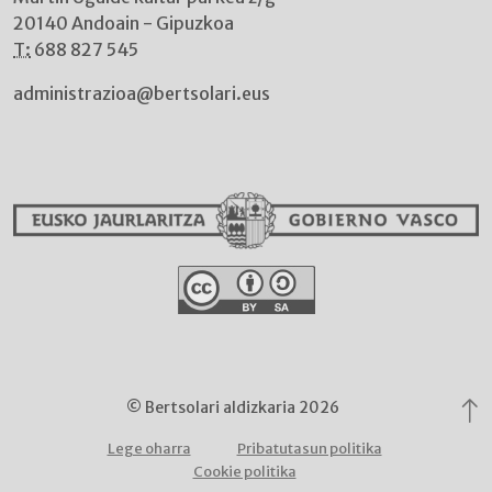
20140 Andoain - Gipuzkoa
T:
688 827 545
administrazioa@bertsolari.eus
© Bertsolari aldizkaria 2026
Lege oharra
Pribatutasun politika
Cookie politika