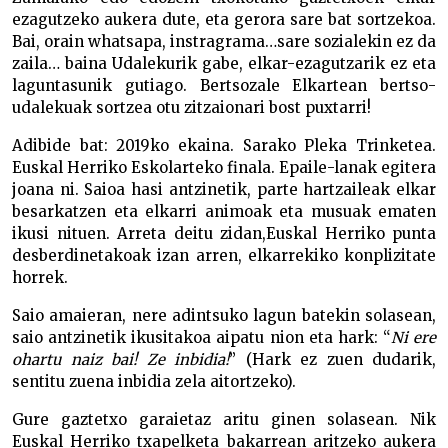
ezagutzeko aukera dute, eta gerora sare bat sortzekoa.
Bai, orain whatsapa, instragrama…sare sozialekin ez da
zaila… baina Udalekurik gabe, elkar-ezagutzarik ez eta
laguntasunik gutiago. Bertsozale Elkartean bertso-
udalekuak sortzea otu zitzaionari bost puxtarri!
Adibide bat: 2019ko ekaina. Sarako Pleka Trinketea.
Euskal Herriko Eskolarteko finala. Epaile-lanak egitera
joana ni. Saioa hasi antzinetik, parte hartzaileak elkar
besarkatzen eta elkarri animoak eta musuak ematen
ikusi nituen. Arreta deitu zidan,Euskal Herriko punta
desberdinetakoak izan arren, elkarrekiko konplizitate
horrek.
Saio amaieran, nere adintsuko lagun batekin solasean,
saio antzinetik ikusitakoa aipatu nion eta hark: “
Ni ere
ohartu naiz bai! Ze inbidia!
” (Hark ez zuen dudarik,
sentitu zuena inbidia zela aitortzeko).
Gure gaztetxo garaietaz aritu ginen solasean. Nik
Euskal Herriko txapelketa bakarrean aritzeko aukera