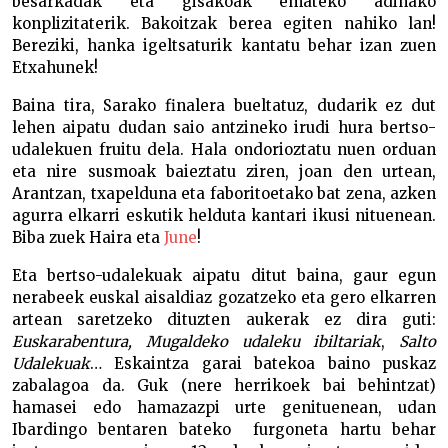
besarkadak eta gisakoak emateko adinako
konplizitaterik. Bakoitzak berea egiten nahiko lan!
Bereziki, hanka igeltsaturik kantatu behar izan zuen
Etxahunek!
Baina tira, Sarako finalera bueltatuz, dudarik ez dut
lehen aipatu dudan saio antzineko irudi hura bertso-
udalekuen fruitu dela. Hala ondorioztatu nuen orduan
eta nire susmoak baieztatu ziren, joan den urtean,
Arantzan, txapelduna eta faboritoetako bat zena, azken
agurra elkarri eskutik helduta kantari ikusi nituenean.
Biba zuek Haira eta
June
!
Eta bertso-udalekuak aipatu ditut baina, gaur egun
nerabeek euskal aisaldiaz gozatzeko eta gero elkarren
artean saretzeko dituzten aukerak ez dira guti:
Euskarabentura,
Mugaldeko udaleku ibiltariak
,
Salto
Udalekuak
… Eskaintza garai batekoa baino puskaz
zabalagoa da. Guk (nere herrikoek bai behintzat)
hamasei edo hamazazpi urte genituenean, udan
Ibardingo bentaren bateko furgoneta hartu behar