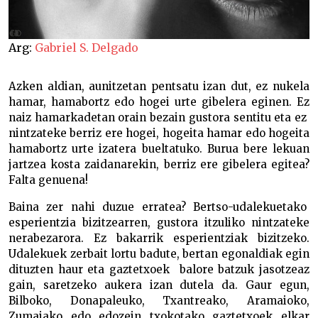
Arg:
Gabriel S. Delgado
Azken aldian, aunitzetan pentsatu izan dut, ez nukela
hamar, hamabortz edo hogei urte gibelera eginen. Ez
naiz hamarkadetan orain bezain gustora sentitu eta ez
nintzateke berriz ere hogei, hogeita hamar edo hogeita
hamabortz urte izatera bueltatuko. Burua bere lekuan
jartzea kosta zaidanarekin, berriz ere gibelera egitea?
Falta genuena!
Baina zer nahi duzue erratea? Bertso-udalekuetako
esperientzia bizitzearren, gustora itzuliko nintzateke
nerabezarora. Ez bakarrik esperientziak bizitzeko.
Udalekuek zerbait lortu badute, bertan egonaldiak egin
dituzten haur eta gaztetxoek balore batzuk jasotzeaz
gain, saretzeko aukera izan dutela da. Gaur egun,
Bilboko, Donapaleuko, Txantreako, Aramaioko,
Zumaiako edo edozein txokotako gaztetxoek elkar