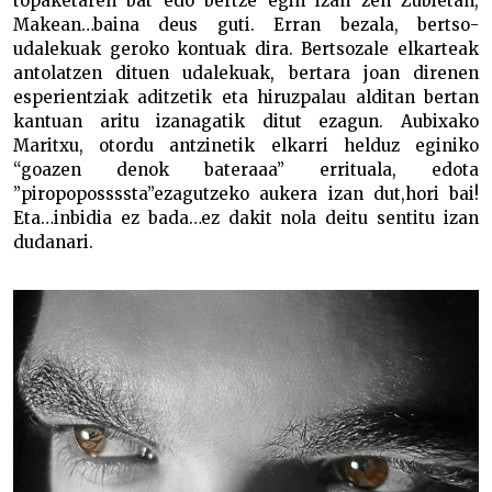
topaketaren bat edo bertze egin izan zen Zubietan,
Makean…baina deus guti. Erran bezala, bertso-
udalekuak geroko kontuak dira. Bertsozale elkarteak
antolatzen dituen udalekuak, bertara joan direnen
esperientziak aditzetik eta hiruzpalau alditan bertan
kantuan aritu izanagatik ditut ezagun. Aubixako
Maritxu, otordu antzinetik elkarri helduz eginiko
“goazen denok bateraaa” errituala, edota
”piropopossssta”ezagutzeko aukera izan dut,hori bai!
Eta…inbidia ez bada…ez dakit nola deitu sentitu izan
dudanari.