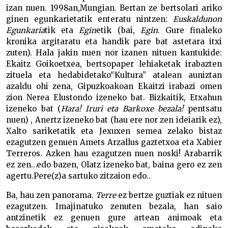
izan nuen. 1998an,Mungian. Bertan ze bertsolari ariko
ginen egunkarietatik enteratu nintzen:
Euskaldunon
Egunkaria
tik eta
Egin
etik (bai,
Egin
. Gure finaleko
kronika argitaratu eta handik pare bat astetara itxi
zuten). Hala jakin nuen nor izanen nituen kantukide:
Ekaitz Goikoetxea, bertsopaper lehiaketak irabazten
zituela eta hedabidetako“Kultura” atalean auniztan
azaldu ohi zena, Gipuzkoakoan Ekaitzi irabazi omen
zion Nerea Elustondo izeneko bat. Bizkaitik, Etxahun
izeneko bat (
Hara! Iruri eta Barkoxe bezala!
pentsatu
nuen) , Anertz izeneko bat (hau ere nor zen ideiarik ez),
Xalto sariketatik eta Jexuxen semea zelako bistaz
ezagutzen genuen Amets Arzallus gaztetxoa eta Xabier
Terreros. Azken hau ezagutzen nuen noski! Arabarrik
ez zen…edo bazen, Olatz izeneko bat, baina gero ez zen
agertu.Pere(z)a sartuko zitzaion edo..
Ba, hau zen panorama.
Terre
ez bertze guztiak ez nituen
ezagutzen. Imajinatuko zenuten bezala, han saio
antzinetik ez genuen gure artean animoak eta