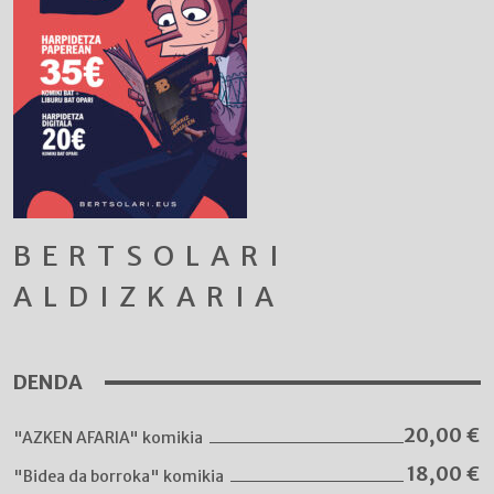
BERTSOLARI
ALDIZKARIA
DENDA
20,00
€
"AZKEN AFARIA" komikia
18,00
€
"Bidea da borroka" komikia