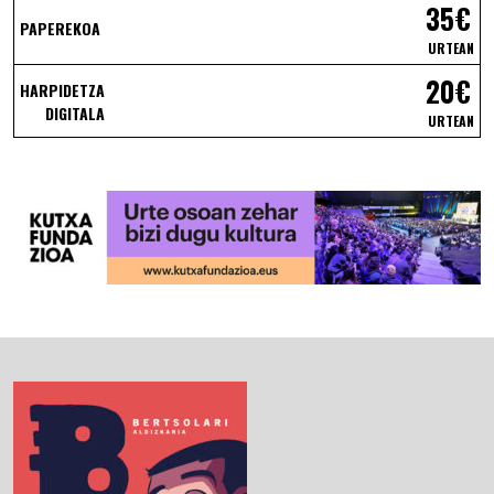
35€
PAPEREKOA
URTEAN
20€
HARPIDETZA
DIGITALA
URTEAN