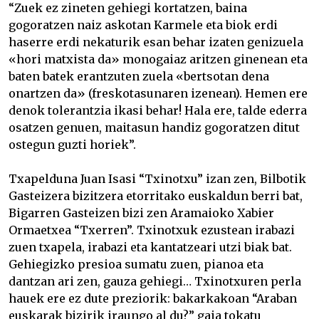
“Zuek ez zineten gehiegi kortatzen, baina
gogoratzen naiz askotan Karmele eta biok erdi
haserre erdi nekaturik esan behar izaten genizuela
«hori matxista da» monogaiaz aritzen ginenean eta
baten batek erantzuten zuela «bertsotan dena
onartzen da» (freskotasunaren izenean). Hemen ere
denok tolerantzia ikasi behar! Hala ere, talde ederra
osatzen genuen, maitasun handiz gogoratzen ditut
ostegun guzti horiek”.
Txapelduna Juan Isasi “Txinotxu” izan zen, Bilbotik
Gasteizera bizitzera etorritako euskaldun berri bat,
Bigarren Gasteizen bizi zen Aramaioko Xabier
Ormaetxea “Txerren”. Txinotxuk ezustean irabazi
zuen txapela, irabazi eta kantatzeari utzi biak bat.
Gehiegizko presioa sumatu zuen, pianoa eta
dantzan ari zen, gauza gehiegi… Txinotxuren perla
hauek ere ez dute preziorik: bakarkakoan “Araban
euskarak bizirik iraungo al du?” gaia tokatu