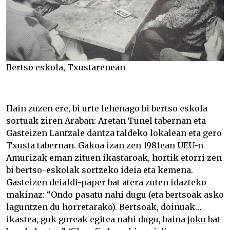
Bertso eskola, Txustarenean
Hain zuzen ere, bi urte lehenago bi bertso eskola
sortuak ziren Araban: Aretan Tunel tabernan eta
Gasteizen
Lantzale dantza taldeko lokalean eta gero
Txusta tabernan. Gakoa izan zen 1981ean UEU-n
Amurizak eman zituen ikastaroak, hortik etorri zen
bi bertso-eskolak sortzeko ideia eta kemena.
Gasteizen deialdi-paper bat atera zuten idazteko
makinaz: “Ondo pasatu nahi dugu (eta bertsoak asko
laguntzen du horretarako). Bertsoak, doinuak…
ikastea, guk gureak egitea nahi dugu, baina
joku
bat