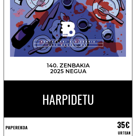
140. ZENBAKIA
2025 NEGUA
HARPIDETU
35€
PAPEREKOA
URTEAN