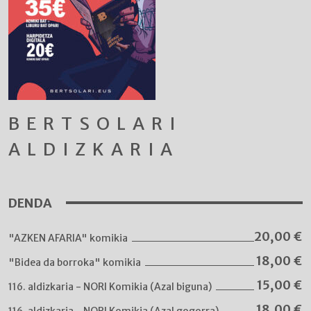
BERTSOLARI
ALDIZKARIA
DENDA
20,00
€
"AZKEN AFARIA" komikia
18,00
€
"Bidea da borroka" komikia
15,00
€
116. aldizkaria - NORI Komikia (Azal biguna)
18,00
€
116. aldizkaria - NORI Komikia (Azal gogorra)