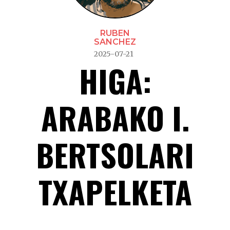
RUBEN
SANCHEZ
2025-07-21
HIGA:
ARABAKO I.
BERTSOLARI
TXAPELKETA