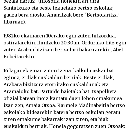
bezala hartuz” (filosofia honekin ari dira
Santutxuko eta beste lekuetako bertso eskolak;
gauza bera diosku Amuritzak bere “Bertsolaritza”
liburuan).
1982ko ekainaren 10erako egin zuten hitzordua,
ostiralarekin. iluntzeko 20:30an. Ordurako hitz egin
zuten Araban bizi zen bertsolari bakarrarekin, Abel
Enbeitarekin.
16 lagunek eman zuten izena. kalkulu azkar bat
eginez, erdiak euskaldun berriak. Beste erdiak,
Arabara bizitzera etorritako euskaldunak eta
Aramaioko bat. Partaide haietako bat, txapelketa
ofizial batean inoiz kantatu duen lehen emakumea
izan zen,
Amaia Otsoa
. Karmele Madinabeitia bertso
eskolako kidearekin batera bertso eskolan geratu
ziren emakume bakarrak izan ziren, eta biak
euskaldun berriak. Honela gogoratzen zuen Otsoak: