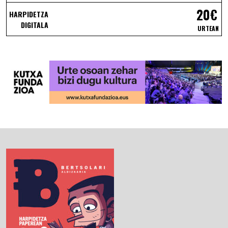
20€
HARPIDETZA
DIGITALA
URTEAN