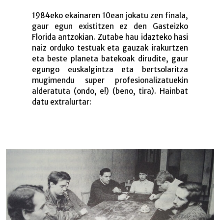
1984eko ekainaren 10ean jokatu zen finala,
gaur egun existitzen ez den Gasteizko
Florida antzokian. Zutabe hau idazteko hasi
naiz orduko testuak eta gauzak irakurtzen
eta beste planeta batekoak dirudite, gaur
egungo euskalgintza eta bertsolaritza
mugimendu super profesionalizatuekin
alderatuta (ondo, e!) (beno, tira). Hainbat
datu extralurtar:
Arabako I Bertsolari Txapelketa –