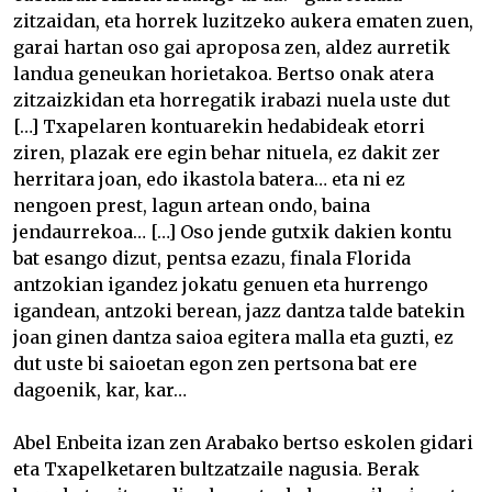
zitzaidan, eta horrek luzitzeko aukera ematen zuen,
garai hartan oso gai aproposa zen, aldez aurretik
landua geneukan horietakoa. Bertso onak atera
zitzaizkidan eta horregatik irabazi nuela uste dut
[…] Txapelaren kontuarekin hedabideak etorri
ziren, plazak ere egin behar nituela, ez dakit zer
herritara joan, edo ikastola batera… eta ni ez
nengoen prest, lagun artean ondo, baina
jendaurrekoa… […] Oso jende gutxik dakien kontu
bat esango dizut, pentsa ezazu, finala Florida
antzokian igandez jokatu genuen eta hurrengo
igandean, antzoki berean, jazz dantza talde batekin
joan ginen dantza saioa egitera malla eta guzti, ez
dut uste bi saioetan egon zen pertsona bat ere
dagoenik, kar, kar…
Abel Enbeita izan zen Arabako bertso eskolen gidari
eta Txapelketaren bultzatzaile nagusia. Berak