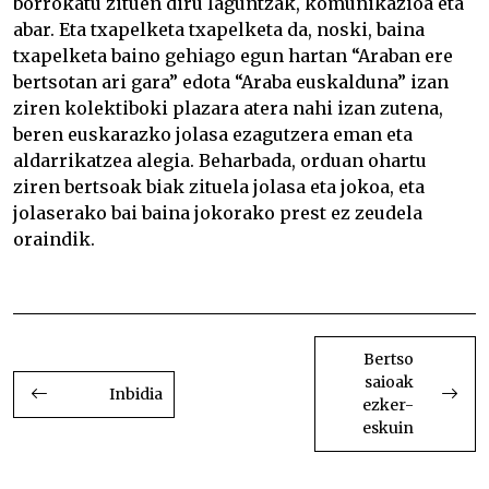
borrokatu zituen diru laguntzak, komunikazioa eta
abar. Eta txapelketa txapelketa da, noski, baina
txapelketa baino gehiago egun hartan “Araban ere
bertsotan ari gara” edota “Araba euskalduna” izan
ziren kolektiboki plazara atera nahi izan zutena,
beren euskarazko jolasa ezagutzera eman eta
aldarrikatzea alegia. Beharbada, orduan ohartu
ziren bertsoak biak zituela jolasa eta jokoa, eta
jolaserako bai baina jokorako prest ez zeudela
oraindik.
Arabako I Bertsolari Txapelketa Arabako I
Bertsolari Txapelketa
BIDALKETETAN
ZEHAR
Bertso
saioak
NABIGATU
Inbidia
ezker-
eskuin