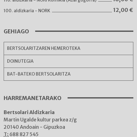
12,00
€
100. aldizkaria - NORK
GEHIAGO
BERTSOLARITZAREN HEMEROTEKA
DOINUTEGIA
BAT-BATEKO BERTSOLARITZA
HARREMANETARAKO
Bertsolari Aldizkaria
Martin Ugalde kultur parkea z/g
20140 Andoain - Gipuzkoa
T:
688 827 545