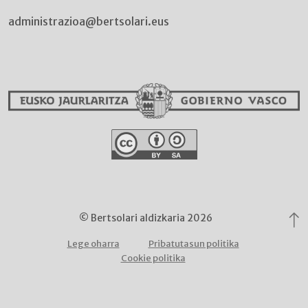
administrazioa@bertsolari.eus
© Bertsolari aldizkaria 2026
Lege oharra
Pribatutasun politika
Cookie politika