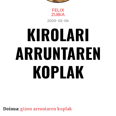
FELIX
ZUBIA
2020-02-04
KIROLARI
ARRUNTAREN
KOPLAK
Kirolari arruntaren koplak –
Doinua:
gizon arruntaren koplak