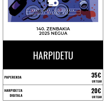
140. ZENBAKIA
2025 NEGUA
HARPIDETU
35€
PAPEREKOA
URTEAN
20€
HARPIDETZA
DIGITALA
URTEAN