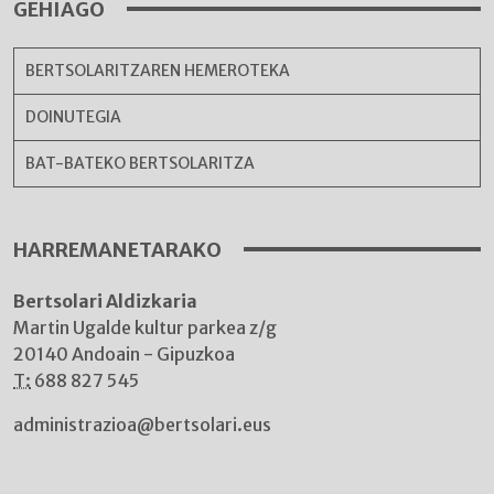
GEHIAGO
BERTSOLARITZAREN HEMEROTEKA
DOINUTEGIA
BAT-BATEKO BERTSOLARITZA
HARREMANETARAKO
Bertsolari Aldizkaria
Martin Ugalde kultur parkea z/g
20140 Andoain - Gipuzkoa
T:
688 827 545
administrazioa@bertsolari.eus