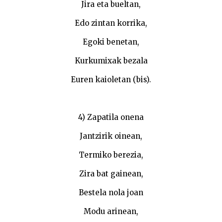
Jira eta bueltan,
Edo zintan korrika,
Egoki benetan,
Kurkumixak bezala
Euren kaioletan (bis).
4) Zapatila onena
Jantzirik oinean,
Termiko berezia,
Zira bat gainean,
Bestela nola joan
Modu arinean,