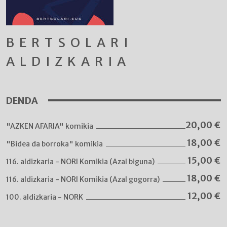
BERTSOLARI
ALDIZKARIA
DENDA
20,00
€
"AZKEN AFARIA" komikia
18,00
€
"Bidea da borroka" komikia
15,00
€
116. aldizkaria - NORI Komikia (Azal biguna)
18,00
€
116. aldizkaria - NORI Komikia (Azal gogorra)
12,00
€
100. aldizkaria - NORK