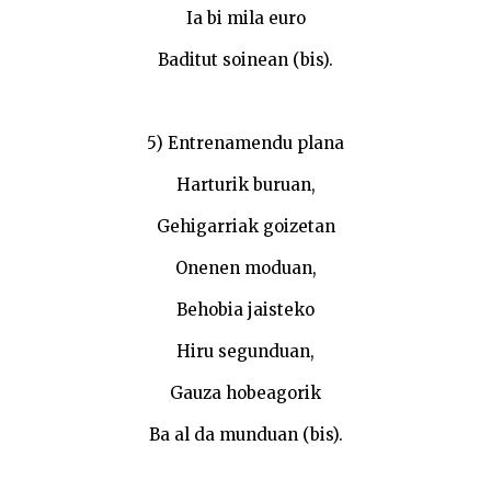
Ia bi mila euro
Baditut soinean (bis).
5) Entrenamendu plana
Harturik buruan,
Gehigarriak goizetan
Onenen moduan,
Behobia jaisteko
Hiru segunduan,
Gauza hobeagorik
Ba al da munduan (bis).