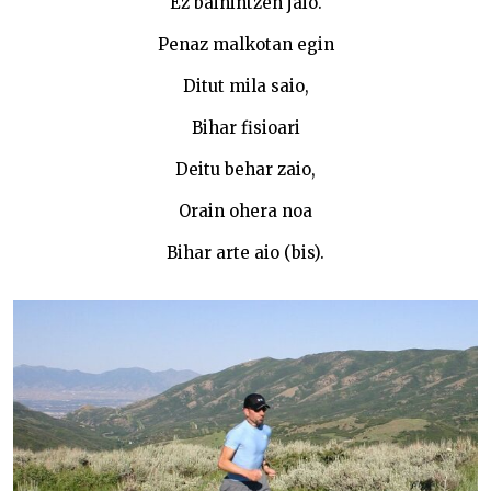
Ez bainintzen jaio.
Penaz malkotan egin
Ditut mila saio,
Bihar fisioari
Deitu behar zaio,
Orain ohera noa
Bihar arte aio (bis).