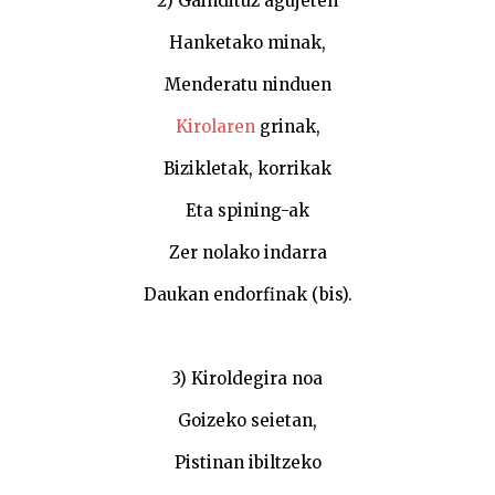
2) Gaindituz agujeten
Hanketako minak,
Menderatu ninduen
Kirolaren
grinak,
Bizikletak, korrikak
Eta spining-ak
Zer nolako indarra
Daukan endorfinak (bis).
3) Kiroldegira noa
Goizeko seietan,
Pistinan ibiltzeko