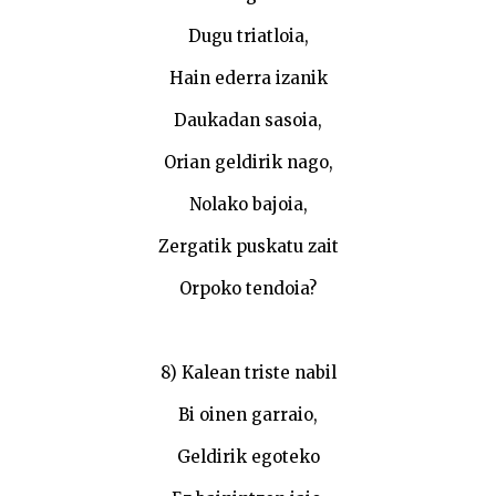
Dugu triatloia,
Hain ederra izanik
Daukadan sasoia,
Orian geldirik nago,
Nolako bajoia,
Zergatik puskatu zait
Orpoko tendoia?
8) Kalean triste nabil
Bi oinen garraio,
Geldirik egoteko