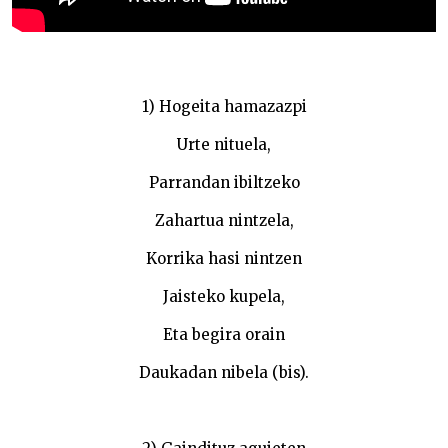
1) Hogeita hamazazpi
Urte nituela,
Parrandan ibiltzeko
Zahartua nintzela,
Korrika hasi nintzen
Jaisteko kupela,
Eta begira orain
Daukadan nibela (bis).