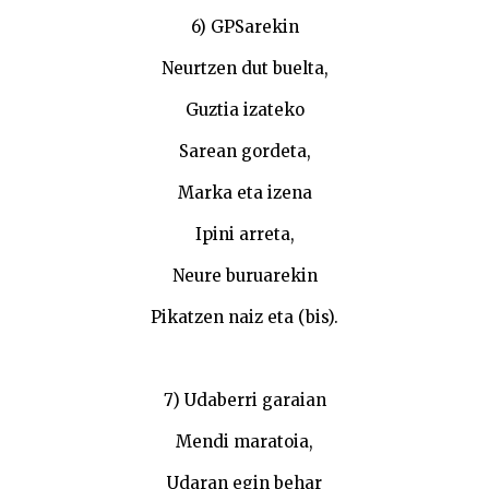
6) GPSarekin
Neurtzen dut buelta,
Guztia izateko
Sarean gordeta,
Marka eta izena
Ipini arreta,
Neure buruarekin
Pikatzen naiz eta (bis).
7) Udaberri garaian
Mendi maratoia,
Udaran egin behar