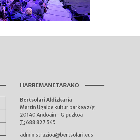
I
A
HARREMANETARAKO
Bertsolari Aldizkaria
A
Martin Ugalde kultur parkea z/g
20140 Andoain - Gipuzkoa
T:
688 827 545
administrazioa@bertsolari.eus