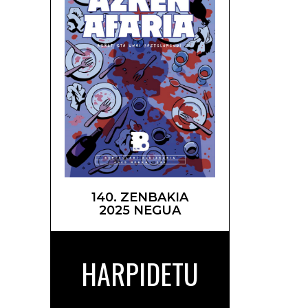
140. ZENBAKIA
2025 NEGUA
HARPIDETU
asten –