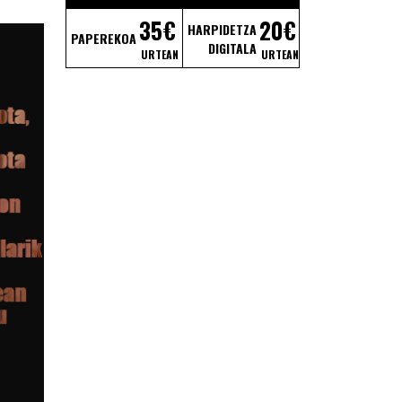
35€
20€
HARPIDETZA
PAPEREKOA
DIGITALA
URTEAN
URTEAN