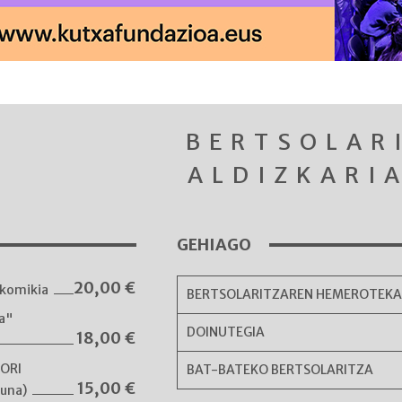
BERTSOLAR
ALDIZKARI
GEHIAGO
20,00
€
komikia
BERTSOLARITZAREN HEMEROTEK
ka"
DOINUTEGIA
18,00
€
NORI
BAT-BATEKO BERTSOLARITZA
15,00
€
guna)