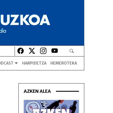
Lehio berrian irekiko da
Lehio berrian irekiko da
Lehio berrian irekiko da
Lehio berrian irekiko da
ODCAST
HARPIDETZA
HEMEROTEKA
AZKEN ALEA