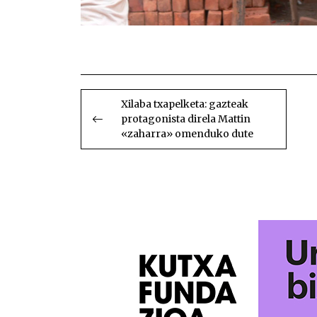
BIDALKETETAN
ZEHAR
Xilaba txapelketa: gazteak
protagonista direla Mattin
NABIGATU
«zaharra» omenduko dute