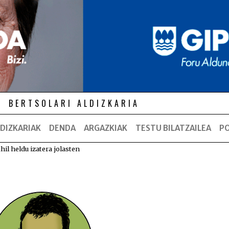
BERTSOLARI ALDIZKARIA
DIZKARIAK
DENDA
ARGAZKIAK
TESTU BILATZAILEA
P
hil heldu izatera jolasten