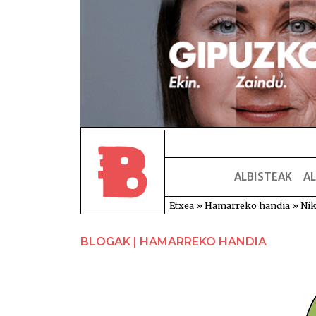
ALBISTEAK
AL
Etxea
»
Hamarreko handia
»
Nik
BLOGAK | HAMARREKO HANDIA