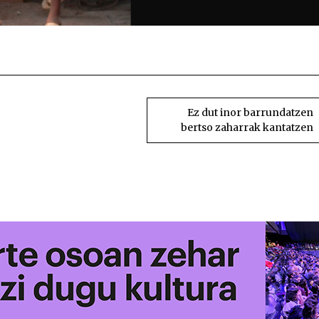
Nikhil heldu izatera j
Ez dut inor barrundatzen
bertso zaharrak kantatzen