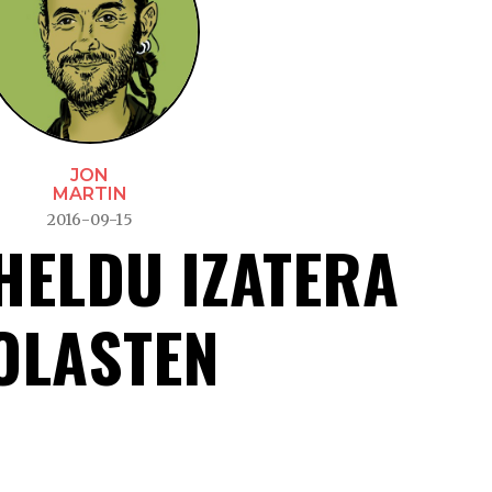
JON
MARTIN
2016-09-15
HELDU IZATERA
OLASTEN
Nikhil heldu izatera jol