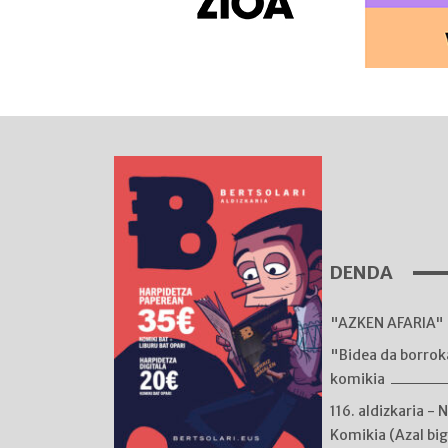
DENDA
"AZKEN AFARIA" 
"Bidea da borro
komikia
116. aldizkaria - 
Komikia (Azal bi