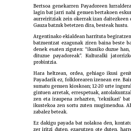
Bertsoa genekarren Payadoreen lurralder
lagin bat jarri nahi genuen bertakoen esku
aurreiritziak zein okerrak izan daitezkee
Gauza batzuk betetzen dira, besteak hustu.
Argentinako ekialdean harrituta begiratzen
batzuentzat ezagunak ziren baina beste bat
denek esaten ziguten: “ikusiko duzue han,
dituzue payadoreak”. Kulturalki jatorri
probintzia.
Hara heltzean, ordea, gehiago ikusi genit
Payadarik ez, folklorearen izenean ere. Bai
sumatu genuen kioskoan; 12-20 urte inguruk
gintuen arretak, errespetuak, antolakuntzak
zen eta iraupena zehazten, ‘teknikari’ ba
ikustekoa zen sortu zuten mugimendua. Aho
zabalez beteak.
Ez dakigu payada bat nolakoa den, kontatu
zer iritzi duten, ezagutzen ote duten, har