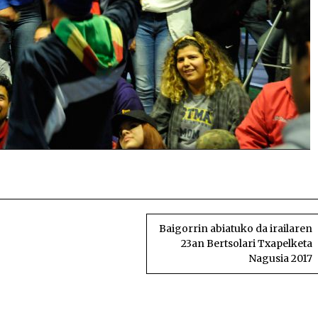
Tradizioaren ga
Baigorrin abiatuko da irailaren
23an Bertsolari Txapelketa
Nagusia 2017