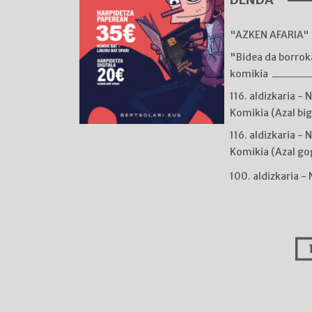
"AZKEN AFARIA" 
"Bidea da borro
komikia
116. aldizkaria - 
Komikia (Azal bi
116. aldizkaria - 
Komikia (Azal go
100. aldizkaria -