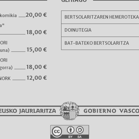
20,00
€
komikia
BERTSOLARITZAREN HEMEROTEK
ka"
DOINUTEGIA
18,00
€
NORI
BAT-BATEKO BERTSOLARITZA
15,00
€
guna)
NORI
18,00
€
gorra)
12,00
€
 NORK