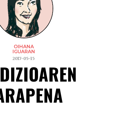
OIHANA
IGUARAN
2017-05-15
DIZIOAREN
ARAPENA
Tradizioaren gaRA