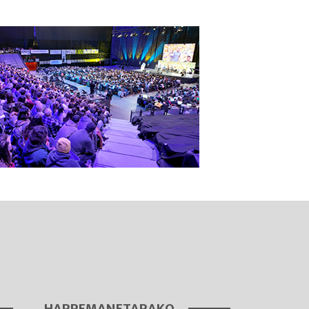
I
A
HARREMANETARAKO