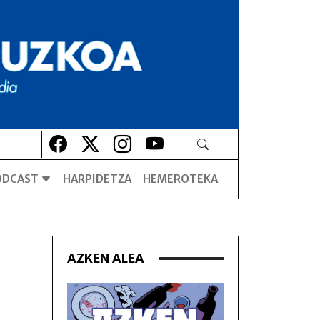
Lehio berrian irekiko da
Lehio berrian irekiko da
Lehio berrian irekiko da
Lehio berrian irekiko da
ODCAST
HARPIDETZA
HEMEROTEKA
AZKEN ALEA