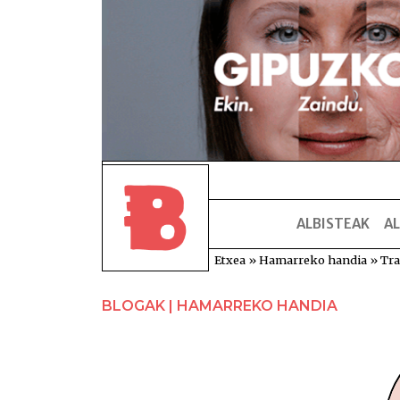
ALBISTEAK
AL
Etxea
»
Hamarreko handia
»
Tra
BLOGAK | HAMARREKO HANDIA