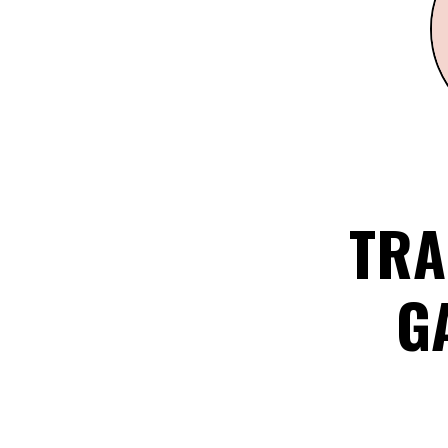
TRA
G