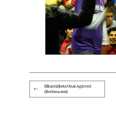
BIDALKETETAN
ZEHAR
Elkarrizketa Unai Agirreri
(Bertsoa.eus)
NABIGATU