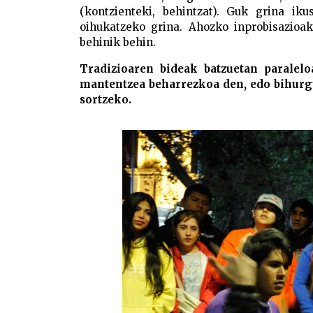
(kontzienteki, behintzat). Guk grina iku
oihukatzeko grina. Ahozko inprobisazioa
behinik behin.
Tradizioaren bideak batzuetan paralelo
mantentzea beharrezkoa den, edo bihurg
sortzeko.