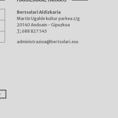
Bertsolari Aldizkaria
A
Martin Ugalde kultur parkea z/g
20140 Andoain - Gipuzkoa
T:
688 827 545
administrazioa@bertsolari.eus