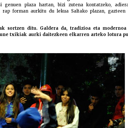
si genuen plaza hartan, bizi zutena kontatzeko, adiera
k rap forman aurkitu du lekua Saltako plazan, gazteen 
ak sortzen ditu. Galdera da, tradizioa eta modernoa
une txikiak aurki daitezkeen elkarren arteko lotura p