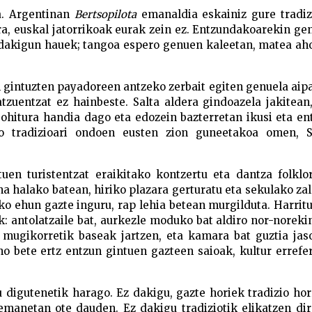
a. Argentinan
Bertsopilota
emanaldia eskainiz gure tradiz
ra, euskal jatorrikoak eurak zein ez. Entzundakoarekin ge
n dakigun hauek; tangoa espero genuen kaleetan, matea ah
 gintuzten payadoreen antzeko zerbait egiten genuela aip
zuentzat ez hainbeste. Salta aldera gindoazela jakitean,
 ohitura handia dago eta edozein bazterretan ikusi eta e
zko tradizioari ondoen eusten zion guneetakoa omen, S
uen turistentzat eraikitako kontzertu eta dantza folklo
na halako batean, hiriko plazara gerturatu eta sekulako za
o ehun gazte inguru, rap lehia betean murgilduta. Harritu
: antolatzaile bat, aurkezle moduko bat aldiro nor-noreki
t mugikorretik baseak jartzen, eta kamara bat guztia ja
 bete ertz entzun gintuen gazteen saioak, kultur errefe
 digutenetik harago. Ez dakigu, gazte horiek tradizio ho
remanetan ote dauden. Ez dakigu tradiziotik elikatzen di