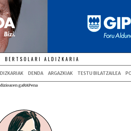
BERTSOLARI ALDIZKARIA
DIZKARIAK
DENDA
ARGAZKIAK
TESTU BILATZAILEA
P
dizioaren gaRAPena