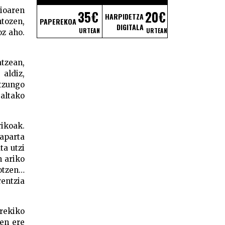
ioaren
35€
20€
HARPIDETZA
PAPEREKOA
ntozen,
DIGITALA
URTEAN
URTEAN
oz aho.
atzean,
 aldiz,
ntzungo
altako
rikoak.
laparta
ta utzi
n ariko
sotzen…
rentzia
rrekiko
ren ere