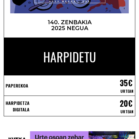
140. ZENBAKIA
2025 NEGUA
HARPIDETU
35€
PAPEREKOA
URTEAN
20€
HARPIDETZA
DIGITALA
URTEAN