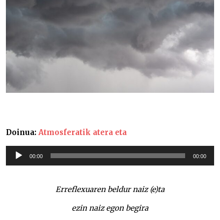
Doinua:
Atmosferatik atera eta
Soinu
00:00
00:00
erreproduzigailua
Erreflexuaren beldur naiz (e)ta
ezin naiz egon begira