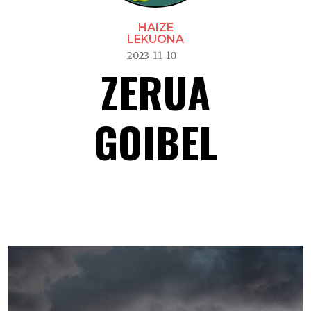
HAIZE
LEKUONA
2023-11-10
ZERUA
GOIBEL
Zerua goibel –