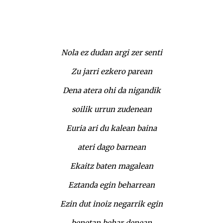
Nola ez dudan argi zer senti
Zu jarri ezkero parean
Dena atera ohi da nigandik
soilik urrun zudenean
Euria ari du kalean baina
ateri dago barnean
Ekaitz baten magalean
Eztanda egin beharrean
Ezin dut inoiz negarrik egin
benetan behar denean