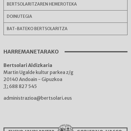
BERTSOLARITZAREN HEMEROTEKA
DOINUTEGIA
BAT-BATEKO BERTSOLARITZA
HARREMANETARAKO
Bertsolari Aldizkaria
Martin Ugalde kultur parkea z/g
20140 Andoain - Gipuzkoa
T:
688 827 545
administrazioa@bertsolari.eus