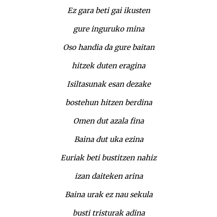
Ez gara beti gai ikusten
gure inguruko mina
Oso handia da gure baitan
hitzek duten eragina
Isiltasunak esan dezake
bostehun hitzen berdina
Omen dut azala fina
Baina dut uka ezina
Euriak beti bustitzen nahiz
izan daiteken arina
Baina urak ez nau sekula
busti tristurak adina