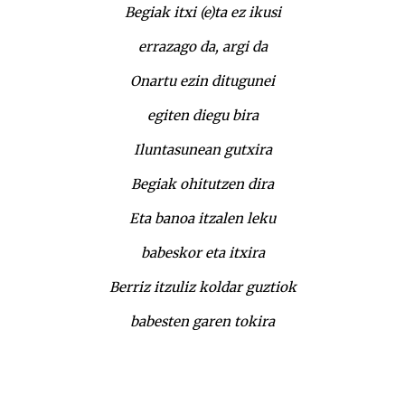
Begiak itxi (e)ta ez ikusi
errazago da, argi da
Onartu ezin ditugunei
egiten diegu bira
Iluntasunean gutxira
Begiak ohitutzen dira
Eta banoa itzalen leku
babeskor eta itxira
Berriz itzuliz koldar guztiok
babesten garen tokira