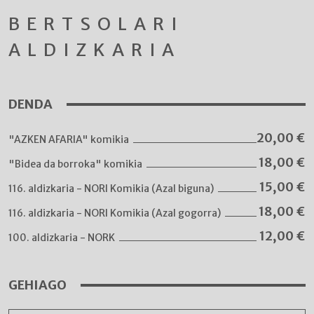
BERTSOLARI
ALDIZKARIA
DENDA
20,00
€
"AZKEN AFARIA" komikia
18,00
€
"Bidea da borroka" komikia
15,00
€
116. aldizkaria - NORI Komikia (Azal biguna)
18,00
€
116. aldizkaria - NORI Komikia (Azal gogorra)
12,00
€
100. aldizkaria - NORK
GEHIAGO