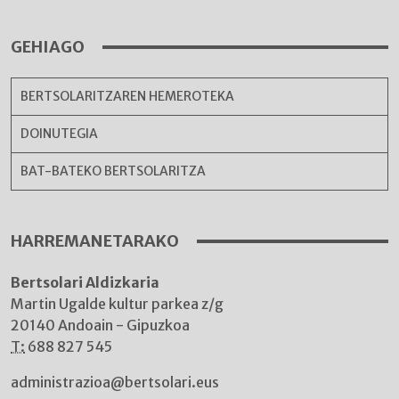
GEHIAGO
BERTSOLARITZAREN HEMEROTEKA
DOINUTEGIA
BAT-BATEKO BERTSOLARITZA
HARREMANETARAKO
Bertsolari Aldizkaria
Martin Ugalde kultur parkea z/g
20140 Andoain - Gipuzkoa
T:
688 827 545
administrazioa@bertsolari.eus