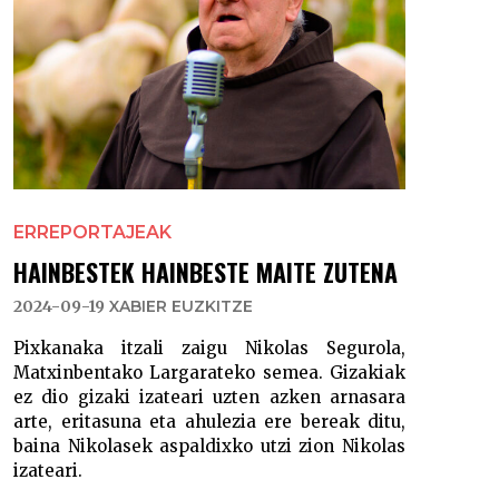
ERREPORTAJEAK
HAINBESTEK HAINBESTE MAITE ZUTENA
2024-09-19
XABIER EUZKITZE
Pixkanaka itzali zaigu Nikolas Segurola,
Matxinbentako Largarateko semea. Gizakiak
ez dio gizaki izateari uzten azken arnasara
arte, eritasuna eta ahulezia ere bereak ditu,
baina Nikolasek aspaldixko utzi zion Nikolas
izateari.