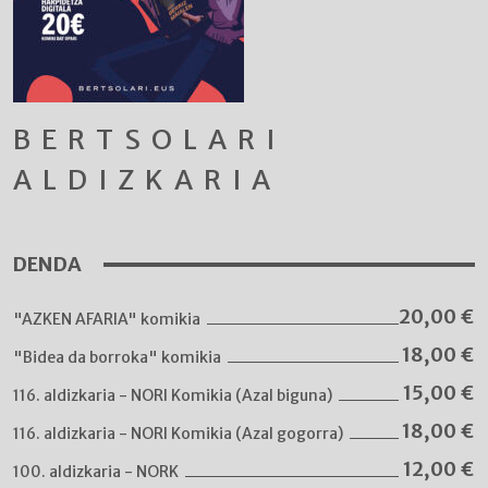
BERTSOLARI
ALDIZKARIA
DENDA
20,00
€
"AZKEN AFARIA" komikia
18,00
€
"Bidea da borroka" komikia
15,00
€
116. aldizkaria - NORI Komikia (Azal biguna)
18,00
€
116. aldizkaria - NORI Komikia (Azal gogorra)
12,00
€
100. aldizkaria - NORK