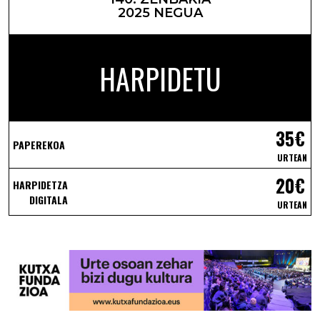
2025 NEGUA
HARPIDETU
35€
PAPEREKOA
URTEAN
20€
HARPIDETZA
DIGITALA
URTEAN