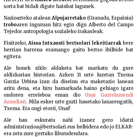
sorta bat bidali digute hainbat lagunek.
Nazioarteko atalean
Alpujarretako
(Granada, Espainia)
trobo
aren inguruan hitz egin digu Alberto del Campo
Tejedor antropologia sozialeko irakasleak.
Finitzeko,
Aissa Intxausti bertsolari lekeitiarrak
bere
herrian barrena eramango gaitu bertso ibilbide bat
egitera.
Ale honek ziklo aldaketa bat markatu du gure
aldizkarian historian. Azken 31 urte luzetan Txema
Garzia Urbina izan da diseinu eta maketazio lanean
aritu dena, eta hiru hamarkada baino gehiago igaro
ondoren erreleboa eman dio
Unai Gaztelumendi
Arandiari
. Mila esker urte guzti hauetako lanarengatik,
Txema. Eta ongi etorri, Unai!
Ale hau eskuratu nahi izanez gero idatzi
administrazioa@bertsolari.eus helbidera edo jo ELKAR-
era zein zure gertuko liburudendara.