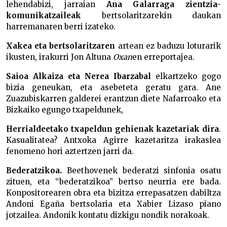
lehendabizi, jarraian
Ana Galarraga zientzia-
komunikatzaileak
bertsolaritzarekin daukan
harremanaren berri izateko.
Xakea eta bertsolaritzaren
artean ez baduzu loturarik
ikusten, irakurri Jon Altuna
Oxan
en erreportajea.
Saioa Alkaiza eta Nerea Ibarzabal
elkartzeko gogo
bizia geneukan, eta asebeteta geratu gara. Ane
Zuazubiskarren galderei erantzun diete Nafarroako eta
Bizkaiko egungo txapeldunek,
Herrialdeetako txapeldun gehienak kazetariak dira
.
Kasualitatea? Antxoka Agirre kazetaritza irakaslea
fenomeno hori aztertzen jarri da.
Bederatzikoa.
Beethovenek bederatzi sinfonia osatu
zituen, eta “bederatzikoa” bertso neurria ere bada.
Konpositorearen obra eta bizitza errepasatzen dabiltza
Andoni Egaña bertsolaria eta Xabier Lizaso piano
jotzailea. Andonik kontatu dizkigu nondik norakoak.