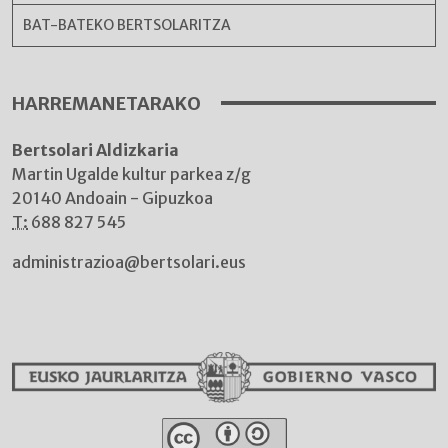
BAT-BATEKO BERTSOLARITZA
HARREMANETARAKO
Bertsolari Aldizkaria
Martin Ugalde kultur parkea z/g
20140 Andoain - Gipuzkoa
T:
688 827 545
administrazioa@bertsolari.eus