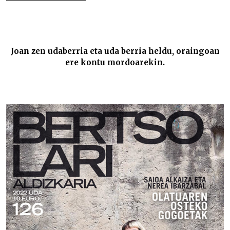
Kalean da Bertsolari aldizkariaren udako alea –
Joan zen udaberria eta uda berria heldu, oraingoan
ere kontu mordoarekin.