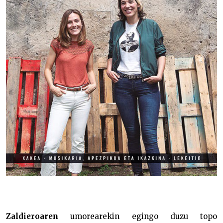
Zaldieroaren
umorearekin egingo duzu topo