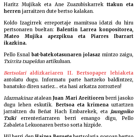
Haritz Mujikak eta Ane Zuazubiskarrek
ttakun eta
herren
jarraitzen dute bertso kalakan.
Koldo Izagirrek erreportaje mamitsua idatzi du hiru
pertsonaren bueltan:
Balentin Larrea konpositorea,
Mateo Mujika apezpikua eta Piarres Ibarrart
ikazkina.
Pello Esnal
bat-batekotasunaren jolasaz
mintzo zaigu,
Txirrita txapeldun
artikuluan.
Bertsolari
aldizkariaren II. Bertsopaper lehiaketa
antolatu dugu. Informatu parte hartzeko baldintzez,
banatuko diren sariez… eta hasi arkatza zorrozten!
Idazmakinaz
atalean
Juan Mari Areitioren
berri jasoko
dugu lehen eskutik.
Bertsoa eta krimena
uztartzen
jarraitzen du Beñat Hach Embarekek, eta
Jaungoiko
Txiki
errenteriarraren berri emango digu, Pello
Zabaleta Lekuonaren bertso sorta hizpide.
Hil berri den
Haizea Beruete
bertsolaria gogoan bertso