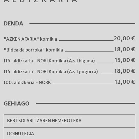
DENDA
20,00
€
"AZKEN AFARIA" komikia
18,00
€
"Bidea da borroka" komikia
15,00
€
116. aldizkaria - NORI Komikia (Azal biguna)
18,00
€
116. aldizkaria - NORI Komikia (Azal gogorra)
12,00
€
100. aldizkaria - NORK
GEHIAGO
BERTSOLARITZAREN HEMEROTEKA
DOINUTEGIA