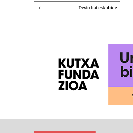
BIDALKETETAN
ZEHAR
Desio bat eskubide
NABIGATU