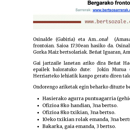
Osinalde (Gabiria) eta Am…ona! (Amasa-
frontoian. Saioa 17:30ean hasiko da. Osina
Gorka Maiz bertsolariak. Beñat Iguaran, Am
Gai jartzaile lanetan ariko dira Beñat H
epailek baloratuko dute: Jokin Murua (
Herriarteko lehiatik kanpo geratu diren tal
Ondorengo ariketak egin beharko dituzte be
Hasierako agurra puntuagarria (gehi
Ofizioa 8ko handian, 3na bertso.
Ofizioa 8ko txikian, 3na bertso.
10eko txikian rolak emanda, 3na bert
Bakarka, gaia emanda, 3 bertso.