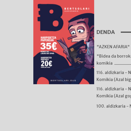
DENDA
"AZKEN AFARIA" 
"Bidea da borro
komikia
116. aldizkaria - 
Komikia (Azal bi
116. aldizkaria - 
Komikia (Azal go
100. aldizkaria -