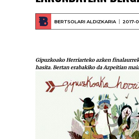
BERTSOLARI ALDIZKARIA
2017-0
Gipuzkoako Herriarteko azken finalaurrek
hasita. Bertan erabakiko da Azpeitian mai