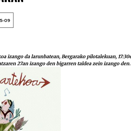
5-09
Osinalde eta Am… ona aurrez aurre, larunbatean B
oa izango da larunbatean, Bergarako pilotalekuan, 17:30
atzaren 27an izango den bigarren taldea zein izango den.