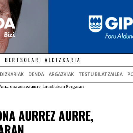
BERTSOLARI ALDIZKARIA
DIZKARIAK
DENDA
ARGAZKIAK
TESTU BILATZAILEA
P
 Am… ona aurrez aurre, larunbatean Bergaran
ONA AURREZ AURRE,
ARAN