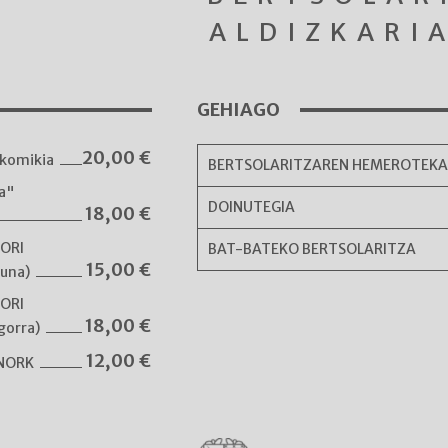
ALDIZKARI
GEHIAGO
20,00
€
komikia
BERTSOLARITZAREN HEMEROTEK
ka"
DOINUTEGIA
18,00
€
NORI
BAT-BATEKO BERTSOLARITZA
15,00
€
guna)
NORI
18,00
€
gorra)
12,00
€
 NORK