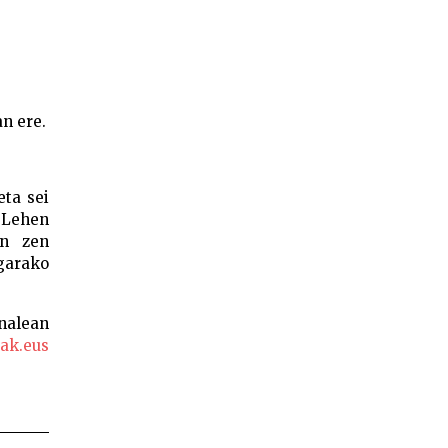
n ere.
eta sei
. Lehen
in zen
garako
inalean
ak.eus
rgaran