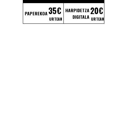
35€
20€
HARPIDETZA
PAPEREKOA
DIGITALA
URTEAN
URTEAN