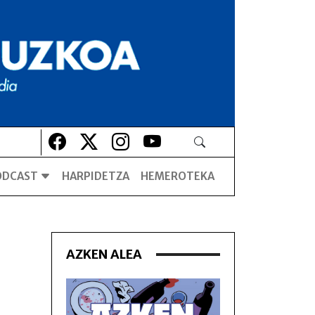
Lehio berrian irekiko da
Lehio berrian irekiko da
Lehio berrian irekiko da
Lehio berrian irekiko da
ODCAST
HARPIDETZA
HEMEROTEKA
AZKEN ALEA