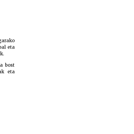
garako
bal eta
k.
a bost
ak eta