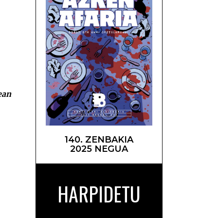
ergaran
ean
140. ZENBAKIA
2025 NEGUA
HARPIDETU