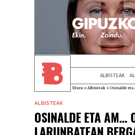
ALBISTEAK
AL
Etxea
»
Albisteak
»
Osinalde eta
ALBISTEAK
OSINALDE ETA AM… 
LARUNBATEAN BERG