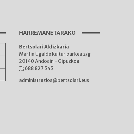
A
HARREMANETARAKO
Bertsolari Aldizkaria
A
Martin Ugalde kultur parkea z/g
20140 Andoain - Gipuzkoa
T:
688 827 545
administrazioa@bertsolari.eus