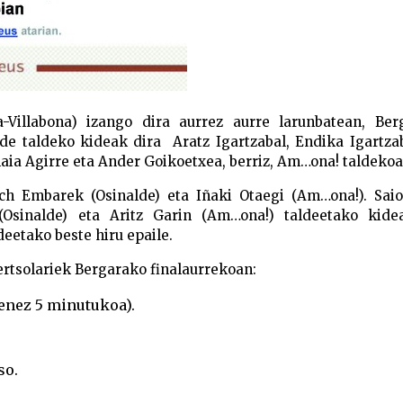
Villabona) izango dira aurrez aurre larunbatean, Ber
lde taldeko kideak dira Aratz Igartzabal, Endika Igartza
aia Agirre eta Ander Goikoetxea, berriz, Am…ona! taldekoa
ach Embarek (Osinalde) eta Iñaki Otaegi (Am…ona!). Saio
Osinalde) eta Aritz Garin (Am…ona!) taldeetako kide
deetako beste hiru epaile.
rtsolariek Bergarako finalaurrekoan:
enez 5 minutukoa).
so.