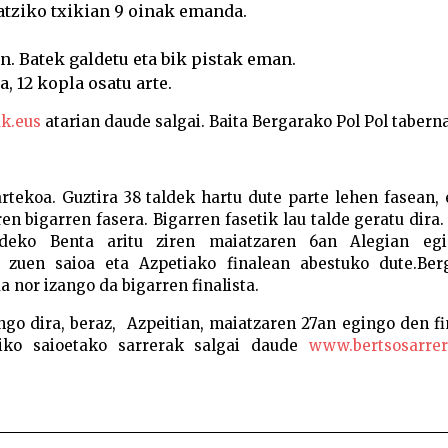
tziko txikian 9 oinak emanda.
n. Batek galdetu eta bik pistak eman.
, 12 kopla osatu arte.
k.eus
atarian daude salgai. Baita Bergarako Pol Pol taberna
tekoa. Guztira 38 taldek hartu dute parte lehen fasean, 
ren bigarren fasera. Bigarren fasetik lau talde geratu dira
dadeko Benta aritu ziren maiatzaren 6an Alegian eg
i zuen saioa eta Azpetiako finalean abestuko dute.Ber
 nor izango da bigarren finalista.
ngo dira, beraz, Azpeitian, maiatzaren 27an egingo den f
tiko saioetako sarrerak salgai daude
www.bertsosarrer
Osinalde eta Am… ona aurrez aurre, larunbatean Be