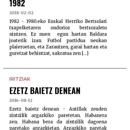
1982
2018-02-02
1982 - 1980.eko Euskal Herriko Bertsolari
txapelketaren ondorioz bertsozaletu
nintzen. Ez nuen egun hartan Baldara
joaterik izan. Futbol partidua neukan
plaieroetan, eta Zarautzen, garai hartan eta
guretzat behintzat, sakratua zen [...]
IRITZIAK
EZETZ BAIETZ DENEAN
2016-08-12
Ezetz baietz denean - Antillak zeuden
zintzilik argazkiko paretetan. Habanera
zen. Habana bera da zintzilik dagoena
paretako argazkietan. Argazkiko paretak