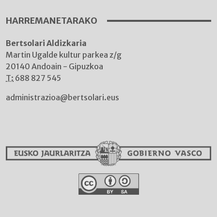
HARREMANETARAKO
Bertsolari Aldizkaria
Martin Ugalde kultur parkea z/g
20140 Andoain - Gipuzkoa
T:
688 827 545
administrazioa@bertsolari.eus