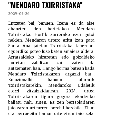
"MENDARO TXIRRISTAKA"
2025-05-26
Entzutea bai, banuen. Izena ez da aise
ahanzten den horietakoa. Mendaro
Txirristaka. Hortik aurrerako ezer gutxi
nekien. Mendaron urtero aritu izan gara
Santa Ana jaietan Txirristaka tabernan,
eguerdiko poteo luze baten amaiera aldera.
Arratsaldeko hiruretan edo goizaldeko
lauretan zabiltzan zail izaten da
antzematen han. Hango horma batean bada
Mendaro Txirristakaren argazki bat…
Emozionalki banuen loturarik
Txirristakarekin, Mendaroko Udaletik
etorri zitzaizkidanean. 2024. urtea
Txirristakaren figura gogora ekartzeko
baliatu nahi zuten. Ez zen bertsolariaren
jaiotzaren urteurren borobil-borobila. Ehun
eta berrogeita hamar urte ziren jaio zela.