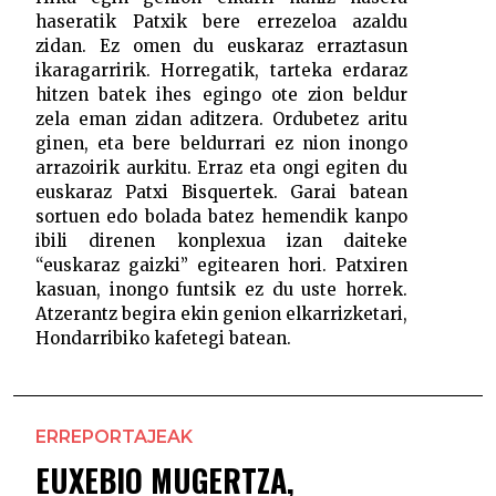
haseratik Patxik bere errezeloa azaldu
zidan. Ez omen du euskaraz erraztasun
ikaragarririk. Horregatik, tarteka erdaraz
hitzen batek ihes egingo ote zion beldur
zela eman zidan aditzera. Ordubetez aritu
ginen, eta bere beldurrari ez nion inongo
arrazoirik aurkitu. Erraz eta ongi egiten du
euskaraz Patxi Bisquertek. Garai batean
sortuen edo bolada batez hemendik kanpo
ibili direnen konplexua izan daiteke
“euskaraz gaizki” egitearen hori. Patxiren
kasuan, inongo funtsik ez du uste horrek.
Atzerantz begira ekin genion elkarrizketari,
Hondarribiko kafetegi batean.
ERREPORTAJEAK
EUXEBIO MUGERTZA,