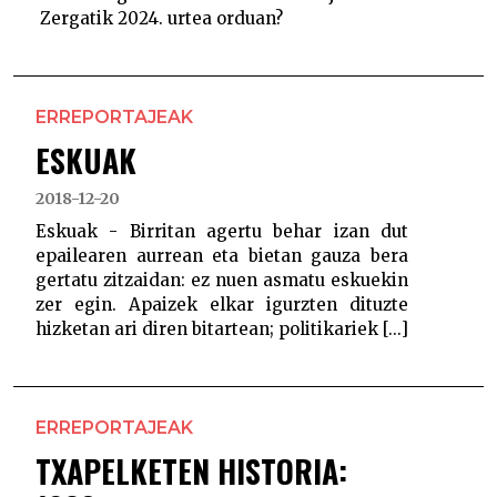
Zergatik 2024. urtea orduan?
ERREPORTAJEAK
ESKUAK
2018-12-20
Eskuak - Birritan agertu behar izan dut
epailearen aurrean eta bietan gauza bera
gertatu zitzaidan: ez nuen asmatu eskuekin
zer egin. Apaizek elkar igurzten dituzte
hizketan ari diren bitartean; politikariek [...]
ERREPORTAJEAK
TXAPELKETEN HISTORIA: