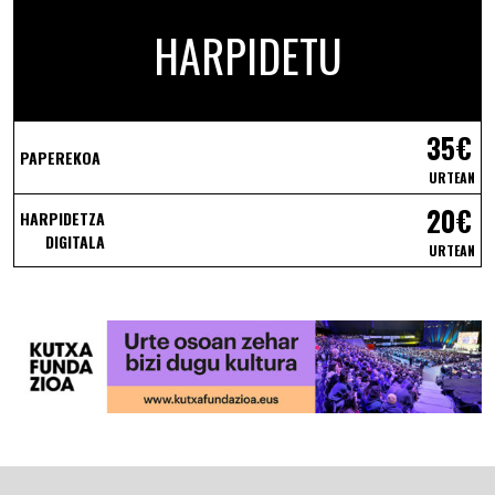
HARPIDETU
35€
PAPEREKOA
URTEAN
20€
HARPIDETZA
DIGITALA
URTEAN