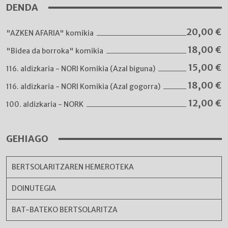
DENDA
20,00
€
"AZKEN AFARIA" komikia
18,00
€
"Bidea da borroka" komikia
15,00
€
116. aldizkaria - NORI Komikia (Azal biguna)
18,00
€
116. aldizkaria - NORI Komikia (Azal gogorra)
12,00
€
100. aldizkaria - NORK
GEHIAGO
BERTSOLARITZAREN HEMEROTEKA
DOINUTEGIA
BAT-BATEKO BERTSOLARITZA