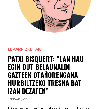
ELKARRIZKETAK
PATXI BISQUERT: “LAN HAU
EGIN DUT BELAUNALDI
GAZTEEK OTAÑORENGANA
HURBILTZEKO TRESNA BAT
IZAN DEZATEN”
2025-09-11
Hika egin genion elkarri nahiz hasera