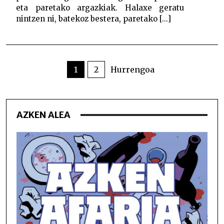
eta paretako argazkiak. Halaxe geratu
nintzen ni, batekoz bestera, paretako [...]
POSTS
PAGINATION
1
2
Hurrengoa
AZKEN ALEA