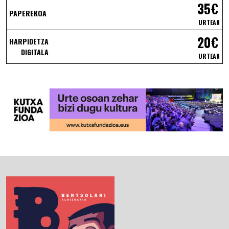
35€
PAPEREKOA
URTEAN
20€
HARPIDETZA
DIGITALA
URTEAN