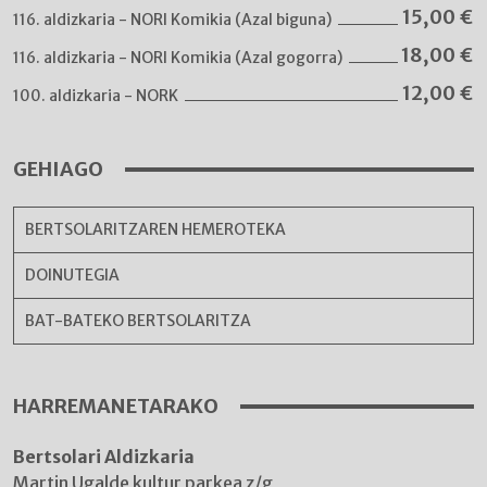
15,00
€
116. aldizkaria - NORI Komikia (Azal biguna)
18,00
€
116. aldizkaria - NORI Komikia (Azal gogorra)
12,00
€
100. aldizkaria - NORK
GEHIAGO
BERTSOLARITZAREN HEMEROTEKA
DOINUTEGIA
BAT-BATEKO BERTSOLARITZA
HARREMANETARAKO
Bertsolari Aldizkaria
Martin Ugalde kultur parkea z/g