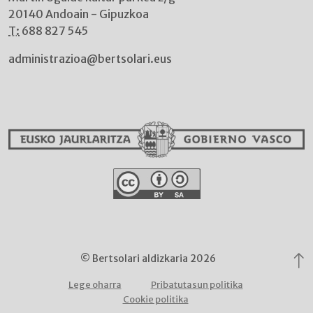
20140 Andoain - Gipuzkoa
T:
688 827 545
administrazioa@bertsolari.eus
© Bertsolari aldizkaria 2026
Lege oharra
Pribatutasun politika
Cookie politika