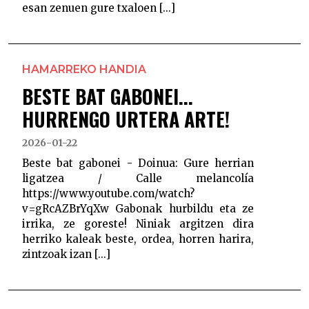
esan zenuen gure txaloen [...]
HAMARREKO HANDIA
BESTE BAT GABONEI...
HURRENGO URTERA ARTE!
2026-01-22
Beste bat gabonei - Doinua: Gure herrian
ligatzea / Calle melancolía
https://www.youtube.com/watch?
v=gRcAZBrYqXw Gabonak hurbildu eta ze
irrika, ze goreste! Niniak argitzen dira
herriko kaleak beste, ordea, horren harira,
zintzoak izan [...]
POSTS