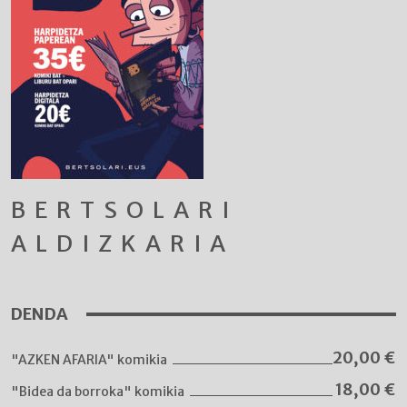
BERTSOLARI
ALDIZKARIA
DENDA
20,00
€
"AZKEN AFARIA" komikia
18,00
€
"Bidea da borroka" komikia