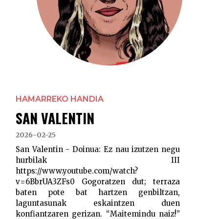
HAMARREKO HANDIA
SAN VALENTIN
2026-02-25
San Valentin - Doinua: Ez nau izutzen negu
hurbilak III
https://www.youtube.com/watch?
v=6BbrUA3ZFs0 Gogoratzen dut; terraza
baten pote bat hartzen genbiltzan,
laguntasunak eskaintzen duen
konfiantzaren gerizan. “Maitemindu naiz!”