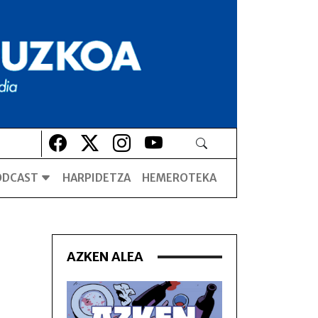
Lehio berrian irekiko da
Lehio berrian irekiko da
Lehio berrian irekiko da
Lehio berrian irekiko da
ODCAST
HARPIDETZA
HEMEROTEKA
AZKEN ALEA