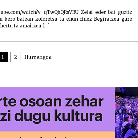
tube.com/watch?v=qTwQbQRsVBU Zelai eder bat guztiz
un bero batean koloretsu ta ehun finez Begiratzea gure
ertu ta amaitzea [...]
1
2
Hurrengoa