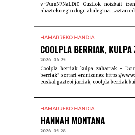
v=PumN7NaLDi0 Guztiok noizbait iren
ahazteko egin dugu ahalegina. Laztan edot
HAMARREKO HANDIA
COOLPLA BERRIAK, KULPA
2026-06-25
Coolpla berriak kulpa zaharrak - Doin
berriak" sortari erantzunez https://w
euskal gazteoi jarriak, coolpla berriak bai
HAMARREKO HANDIA
HANNAH MONTANA
2026-05-28