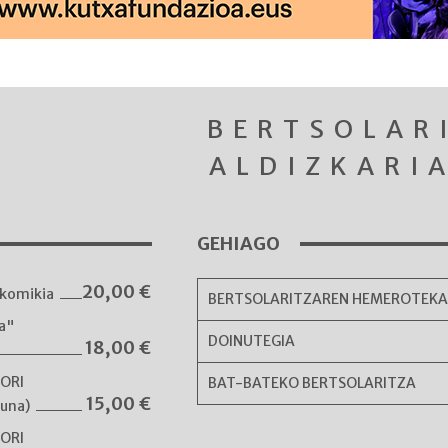
BERTSOLAR
ALDIZKARI
GEHIAGO
20,00
€
komikia
BERTSOLARITZAREN HEMEROTEK
ka"
DOINUTEGIA
18,00
€
NORI
BAT-BATEKO BERTSOLARITZA
15,00
€
guna)
NORI