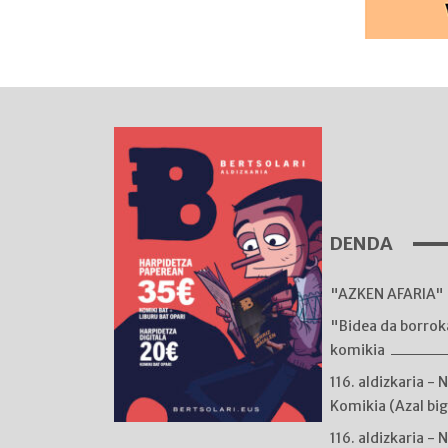
DENDA
"AZKEN AFARIA" 
"Bidea da borro
komikia
116. aldizkaria - 
Komikia (Azal bi
116. aldizkaria - 