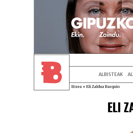
ALBISTEAK
AL
Etxea
»
Eli Zaldua Barquin
ELI 