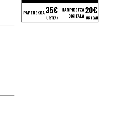
35€
20€
HARPIDETZA
PAPEREKOA
DIGITALA
URTEAN
URTEAN