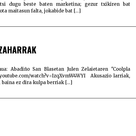
tsi dugu beste baten marketina; gezur txikiren bat
a maitasun falta, jokabide bat [...]
 ZAHARRAK
ua: Abadiño San Blasetan Julen Zelaietaren "Coolpla
ww.youtube.com/watch?v=IzqXvmW4WYI Akusazio larriak,
 baina ez dira kulpa berriak [...]