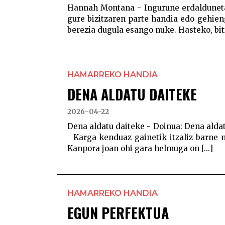
Hannah Montana - Ingurune erdaldunetan
gure bizitzaren parte handia edo gehie
berezia dugula esango nuke. Hasteko, bitx
HAMARREKO HANDIA
DENA ALDATU DAITEKE
2026-04-22
Dena aldatu daiteke - Doinua: Dena ald
Karga kenduaz gainetik itzaliz barne 
Kanpora joan ohi gara helmuga on [...]
HAMARREKO HANDIA
EGUN PERFEKTUA