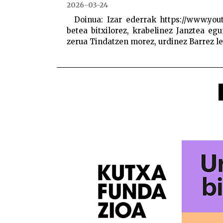
2026-03-24
Doinua: Izar ederrak https://www.you
betea bitxilorez, krabelinez Janztea eg
zerua Tindatzen morez, urdinez Barrez leh
POSTS
PAGINATION