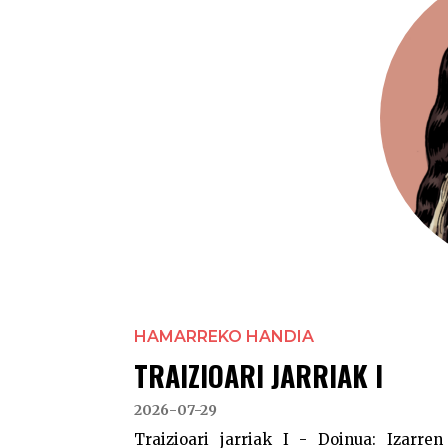
HAMARREKO HANDIA
TRAIZIOARI JARRIAK I
2026-07-29
Traizioari jarriak I - Doinua: Izarre