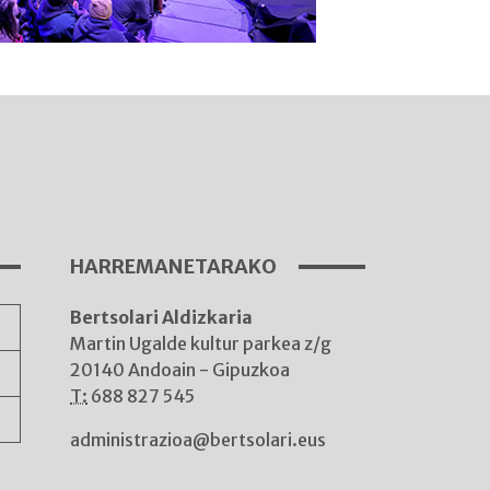
I
A
HARREMANETARAKO
Bertsolari Aldizkaria
A
Martin Ugalde kultur parkea z/g
20140 Andoain - Gipuzkoa
T:
688 827 545
administrazioa@bertsolari.eus