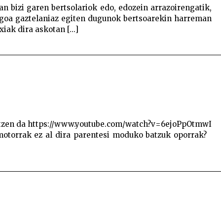
 bizi garen bertsolariok edo, edozein arrazoirengatik,
ngoa gaztelaniaz egiten dugunok bertsoarekin harreman
iak dira askotan [...]
atzen da https://www.youtube.com/watch?v=6ejoPpOtmwI
motorrak ez al dira parentesi moduko batzuk oporrak?