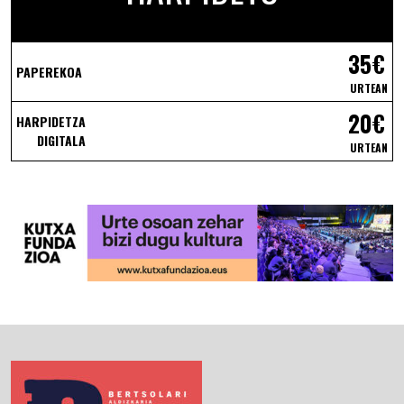
35€
PAPEREKOA
URTEAN
20€
HARPIDETZA
DIGITALA
URTEAN