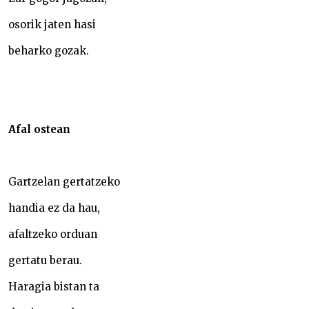
osorik jaten hasi
beharko gozak.
Afal ostean
Gartzelan gertatzeko
handia ez da hau,
afaltzeko orduan
gertatu berau.
Haragia bistan ta