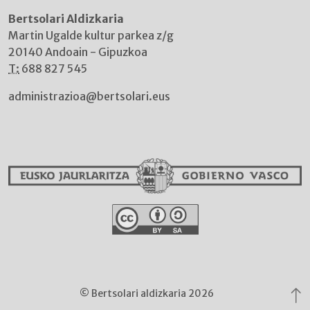
Bertsolari Aldizkaria
Martin Ugalde kultur parkea z/g
20140 Andoain - Gipuzkoa
T:
688 827 545
administrazioa@bertsolari.eus
© Bertsolari aldizkaria 2026