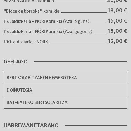
20,00
€
"AZKEN AFARIA" komikia
18,00
€
"Bidea da borroka" komikia
15,00
€
116. aldizkaria - NORI Komikia (Azal biguna)
18,00
€
116. aldizkaria - NORI Komikia (Azal gogorra)
12,00
€
100. aldizkaria - NORK
GEHIAGO
BERTSOLARITZAREN HEMEROTEKA
DOINUTEGIA
BAT-BATEKO BERTSOLARITZA
HARREMANETARAKO