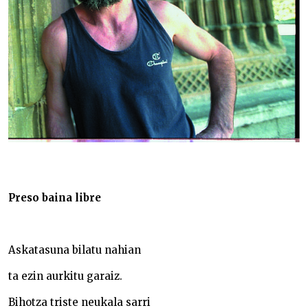
Preso baina libre
Askatasuna bilatu nahian
ta ezin aurkitu garaiz.
Bihotza triste neukala sarri