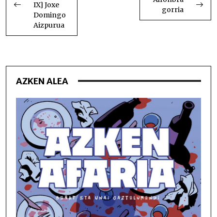
IX] Joxe
gorria
Domingo
Aizpurua
AZKEN ALEA