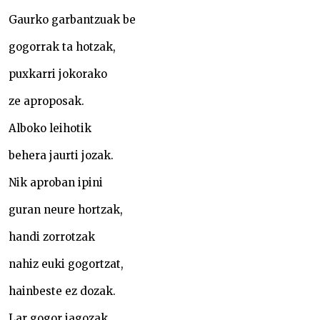
Gaurko garbantzuak be
gogorrak ta hotzak,
puxkarri jokorako
ze aproposak.
Alboko leihotik
behera jaurti jozak.
Nik aproban ipini
guran neure hortzak,
handi zorrotzak
nahiz euki gogortzat,
hainbeste ez dozak.
Lar gogor jagozak,