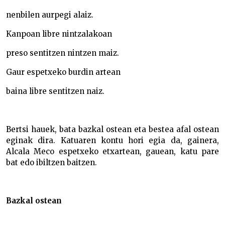
nenbilen aurpegi alaiz.
Kanpoan libre nintzalakoan
preso sentitzen nintzen maiz.
Gaur espetxeko burdin artean
baina libre sentitzen naiz.
Bertsi hauek, bata bazkal ostean eta bestea afal ostean
eginak dira. Katuaren kontu hori egia da, gainera,
Alcala Meco espetxeko etxartean, gauean, katu pare
bat edo ibiltzen baitzen.
Bazkal ostean