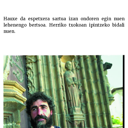
Txiplas –
Hauxe da espetxera sartua izan ondoren egin nuen
lehenengo bertsoa. Herriko txokoan ipintzeko bidali
nuen.