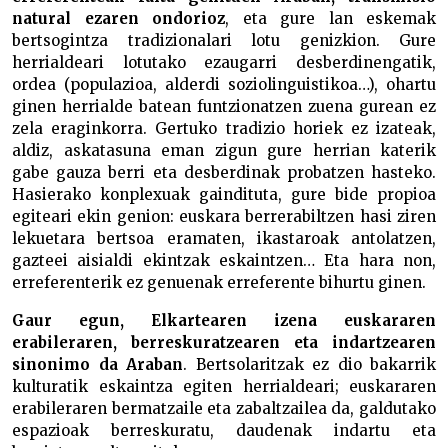
natural ezaren ondorioz
, eta gure lan eskemak
bertsogintza tradizionalari lotu genizkion. Gure
herrialdeari lotutako ezaugarri desberdinengatik,
ordea (populazioa, alderdi soziolinguistikoa…), ohartu
ginen herrialde batean funtzionatzen zuena gurean ez
zela eraginkorra. Gertuko tradizio horiek ez izateak,
aldiz, askatasuna eman zigun gure herrian katerik
gabe gauza berri eta desberdinak probatzen hasteko.
Hasierako konplexuak gaindituta, gure bide propioa
egiteari ekin genion: euskara berrerabiltzen hasi ziren
lekuetara bertsoa eramaten, ikastaroak antolatzen,
gazteei aisialdi ekintzak eskaintzen… Eta hara non,
erreferenterik ez genuenak erreferente bihurtu ginen.
Gaur egun, Elkartearen izena euskararen
erabileraren, berreskuratzearen eta indartzearen
sinonimo da Araban
. Bertsolaritzak ez dio bakarrik
kulturatik eskaintza egiten herrialdeari; euskararen
erabileraren bermatzaile eta zabaltzailea da, galdutako
espazioak berreskuratu, daudenak indartu eta