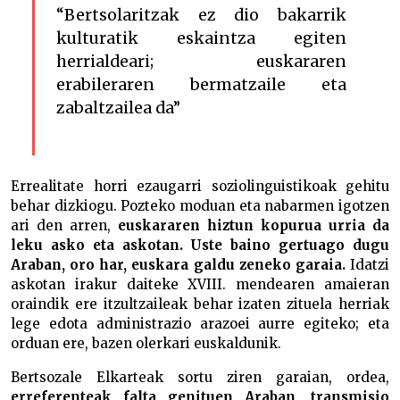
“Bertsolaritzak ez dio bakarrik
kulturatik eskaintza egiten
herrialdeari; euskararen
erabileraren bermatzaile eta
zabaltzailea da”
Errealitate horri ezaugarri soziolinguistikoak gehitu
behar dizkiogu. Pozteko moduan eta nabarmen igotzen
ari den arren,
euskararen hiztun kopurua urria da
leku asko eta askotan. Uste baino gertuago dugu
Araban, oro har, euskara galdu zeneko garaia.
Idatzi
askotan irakur daiteke XVIII. mendearen amaieran
oraindik ere itzultzaileak behar izaten zituela herriak
lege edota administrazio arazoei aurre egiteko; eta
orduan ere, bazen olerkari euskaldunik.
Bertsozale Elkarteak sortu ziren garaian, ordea,
erreferenteak falta genituen Araban, transmisio