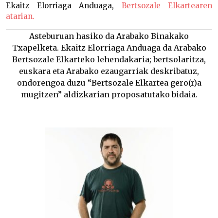
Ekaitz Elorriaga Anduaga,
Bertsozale Elkartearen
atarian.
Asteburuan hasiko da
Arabako Binakako
Txapelketa
. Ekaitz Elorriaga Anduaga da Arabako
Bertsozale Elkarteko lehendakaria; bertsolaritza,
euskara eta Arabako ezaugarriak deskribatuz,
ondorengoa duzu “Bertsozale Elkartea gero(r)a
mugitzen” aldizkarian proposatutako bidaia.