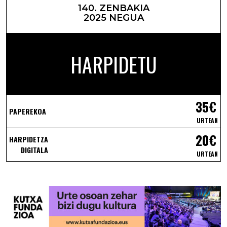
140. ZENBAKIA
2025 NEGUA
HARPIDETU
35€
PAPEREKOA
URTEAN
20€
HARPIDETZA
DIGITALA
URTEAN