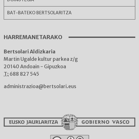
BAT-BATEKO BERTSOLARITZA
HARREMANETARAKO
Bertsolari Aldizkaria
Martin Ugalde kultur parkea z/g
20140 Andoain - Gipuzkoa
T:
688 827 545
administrazioa@bertsolari.eus