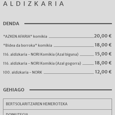
ALDIZKARIA
DENDA
20,00
€
"AZKEN AFARIA" komikia
18,00
€
"Bidea da borroka" komikia
15,00
€
116. aldizkaria - NORI Komikia (Azal biguna)
18,00
€
116. aldizkaria - NORI Komikia (Azal gogorra)
12,00
€
100. aldizkaria - NORK
GEHIAGO
BERTSOLARITZAREN HEMEROTEKA
DOINUTEGIA