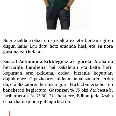
Nola azaldu arabarron errealitatea eta bertan egiten
dugun lana? Lau datu hotz emanda hasi, eta ea nora
garamatzan bidaiak.
Euskal Autonomia Erkidegoaz ari garela, Araba da
herrialde handiena
, bai zabaleran eta baita herri
kopuruan ere; txikiena, ordea, biztanle kopuruari
dagokionez. Gipuzkoaren aldean populazioaren erdia
du, eta Bizkaiaren herena inguru. Eta biztanleria horren
banaketari begiratuta, Gasteizen % 75 bizi da; beste bi
hiriburuetan, % 25-30. Eta hala ere, Bilbon jada Araba
osoan baino jende gehiago bizi da.