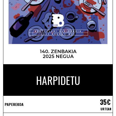
140. ZENBAKIA
2025 NEGUA
HARPIDETU
35€
PAPEREKOA
URTEAN