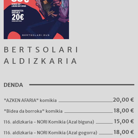
BERTSOLARI
ALDIZKARIA
DENDA
20,00
€
"AZKEN AFARIA" komikia
18,00
€
"Bidea da borroka" komikia
15,00
€
116. aldizkaria - NORI Komikia (Azal biguna)
18,00
€
116. aldizkaria - NORI Komikia (Azal gogorra)