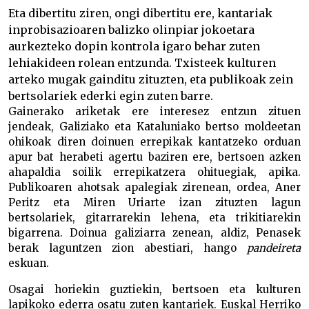
Eta dibertitu ziren, ongi dibertitu ere, kantariak
inprobisazioaren balizko olinpiar jokoetara
aurkezteko dopin kontrola igaro behar zuten
lehiakideen rolean entzunda. Txisteek kulturen
arteko mugak gainditu zituzten, eta publikoak zein
bertsolariek ederki egin zuten barre.
Gainerako ariketak ere interesez entzun zituen
jendeak, Galiziako eta Kataluniako bertso moldeetan
ohikoak diren doinuen errepikak kantatzeko orduan
apur bat herabeti agertu baziren ere, bertsoen azken
ahapaldia soilik errepikatzera ohituegiak, apika.
Publikoaren ahotsak apalegiak zirenean, ordea, Aner
Peritz eta Miren Uriarte izan zituzten lagun
bertsolariek, gitarrarekin lehena, eta trikitiarekin
bigarrena. Doinua galiziarra zenean, aldiz, Penasek
berak laguntzen zion abestiari, hango
pandeireta
eskuan.
Osagai horiekin guztiekin, bertsoen eta kulturen
lapikoko ederra osatu zuten kantariek. Euskal Herriko