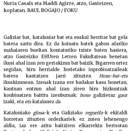
Nuria Casals eta Maddi Agirre, atzo, Gasteizen,
koplatan. RAUL BOGAJO / FOKU
Galiziar bat, kataluniar bat eta euskal herritar bat gela
batera sartu dira. Ez da koinatu batek gabon afariko
mahaiaren bueltan kontaturiko txiste baten hasiera,
atzo Gasteizko EHUren Letren Fakultatean benetan
ikusi ahal izan zen gertakizun bat baizik. Bigarren urtez
segidan, hiru herrialde horietako inprobisatzaileak
batera kantatzen jarri zituzten
Hoxe-bai-ets
ikuskizunean. Izenak izana ere badakar kasu honetan,
kantuan entzun ahal izan ziren hiru hizkuntzak
konbinatzen baititu izenburuak:
hoxe
galizieraz
gaur
izaki, eta
ets
katalanez
da
.
Kataluniako
glosa-
k eta Galiziako
regueifa
-k ekitaldi
horretan zituzten ordezkariek ez zuten lehenengo
aldia, iaz ere aritu baitziren elkarrekin bertsotan