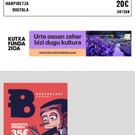
20€
HARPIDETZA
DIGITALA
URTEAN