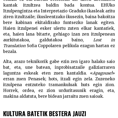
kantak itzultzea baldin bada kontua. EHUko
Itzulpengintza eta Interpretazio Graduko ikasleak aritu
ziren itzultzaile; ikusleentzako ikusezin, baina bakoitza
bere kabinan ekitaldirako funtsezko lanak egiten.
Haien itzulpenei esker ulertu zuten elkar kantariek,
eta, haien lana bitarte, gehiago izan zen itzulpenean
aurkitutakoa, galdutakoa baino,
Lost in
Translation
Sofia Coppolaren pelikula ezagun hartan ez
bezala.
Alta, arazo teknikorik gabe ezin zen igaro halako saio
bat, eta, une batean, inprobisatzaile galiziarraren
laguntza eskeak eten zuen kantaldia. «
Apagouse!
»
erran zuen Penasek; hots, itzali egin zela. Zuzeneko
itzulpena entzuteko tramankuluak huts egin zion.
Horrek, ordea, ez zion urduritasunik eragin, eta,
makina aldatuta, bere bidean jarraitu zuen saioak.
KULTURA BATETIK BESTERA JAUZI