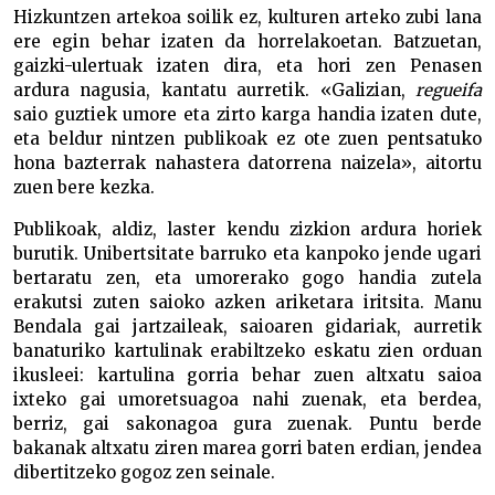
Hizkuntzen artekoa soilik ez, kulturen arteko zubi lana
ere egin behar izaten da horrelakoetan. Batzuetan,
gaizki-ulertuak izaten dira, eta hori zen Penasen
ardura nagusia, kantatu aurretik. «Galizian,
regueifa
saio guztiek umore eta zirto karga handia izaten dute,
eta beldur nintzen publikoak ez ote zuen pentsatuko
hona bazterrak nahastera datorrena naizela», aitortu
zuen bere kezka.
Publikoak, aldiz, laster kendu zizkion ardura horiek
burutik. Unibertsitate barruko eta kanpoko jende ugari
bertaratu zen, eta umorerako gogo handia zutela
erakutsi zuten saioko azken ariketara iritsita. Manu
Bendala gai jartzaileak, saioaren gidariak, aurretik
banaturiko kartulinak erabiltzeko eskatu zien orduan
ikusleei: kartulina gorria behar zuen altxatu saioa
ixteko gai umoretsuagoa nahi zuenak, eta berdea,
berriz, gai sakonagoa gura zuenak. Puntu berde
bakanak altxatu ziren marea gorri baten erdian, jendea
dibertitzeko gogoz zen seinale.