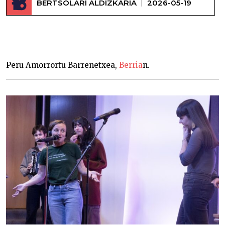
BERTSOLARI ALDIZKARIA
2026-05-19
Itzulpenean aurkitua –
Peru Amorrortu Barrenetxea,
Berria
n.