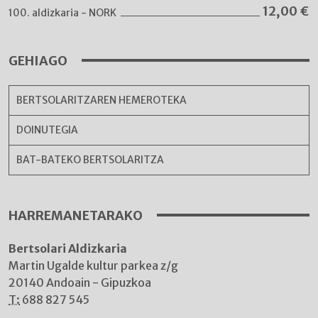
12,00
€
100. aldizkaria - NORK
GEHIAGO
BERTSOLARITZAREN HEMEROTEKA
DOINUTEGIA
BAT-BATEKO BERTSOLARITZA
HARREMANETARAKO
Bertsolari Aldizkaria
Martin Ugalde kultur parkea z/g
20140 Andoain - Gipuzkoa
T:
688 827 545