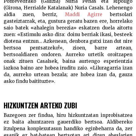
Pontevedrako (Galizia) Nuria Penas eta Ripollgo
(Girona, Herrialde Katalanak) Nuria Casals. Lehenengo
aldia zuen, berriz,
Maddi Agirre
bertsolari
gasteiztarrak, eta, gustura geratu bazen ere, horrelako
saio batek «ahalegin berezia» eskatzen duela aitortu
zuen: «Estimulu asko dira: doinu berriak ikasi, besteek
diotena entzun… Azkenean, denbora gutxi izan dut nire
bertsoa pentsatzeko!», zioen, barre artean,
bertsoaldiaren ondoren. Aurreko urtetik oroitzapen
onak zituen Casalsek, baina aurtengo esperientzia
iazkoa baino are hobea iruditu zaio. «Liluragarria izan
da, aurreko urtean bezala; are hobea izan da, gauza
asko findu baitituzte».
HIZKUNTZEN ARTEKO ZUBI
Bazegoen zer findua, hiru hizkuntzatan inprobisatzea
ez baita ahuntzaren gauerdiko bertsoa. Aldibereko
itzulpena konplexutasun handiko eginbeharra da, zer
esanik ez bat-batean bertsotan ari diren abeslarien