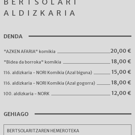
BERTSOLARI
ALDIZKARIA
DENDA
20,00
€
"AZKEN AFARIA" komikia
18,00
€
"Bidea da borroka" komikia
15,00
€
116. aldizkaria - NORI Komikia (Azal biguna)
18,00
€
116. aldizkaria - NORI Komikia (Azal gogorra)
12,00
€
100. aldizkaria - NORK
GEHIAGO
BERTSOLARITZAREN HEMEROTEKA