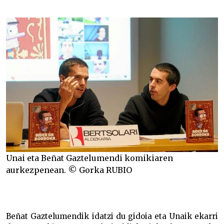
Unai eta Beñat Gaztelumendi komikiaren
aurkezpenean. © Gorka RUBIO
Beñat Gaztelumendik idatzi du gidoia eta Unaik ekarri