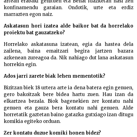
artean erabaki genituen eta Beñat idazketan hasi zen
konfinamendu garaian. Ondotik, urte eta erdiz
marrazten egon naiz.
Askatasun hori izatea alde baikor bat da horrelako
proiektu bat gauzatzeko?
Horrelako askatasuna izatean, egia da hastea dela
zailena, baina emaitzari begira jartzen bazara
azkenean zureagoa da. Nik nahiago dut lana askatasun
horrekin egin.
Ados jarri zarete biak lehen mementotik?
Bizitzan biek 18 urtera arte ia dena batera egin genuen,
gero bakoitzak bere bidea hartu zuen. Hau izan da
elkartzea bezala. Biok bagenekien zer kontatu nahi
genuen eta gauza bera kontatu nahi genuen. Alde
horretatik gaztetan baino gatazka gutxiago izan ditugu
komikia egiteko orduan.
Zer kontatu duzue komiki honen bidez?