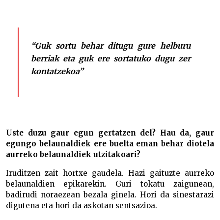
“Guk sortu behar ditugu gure helburu
berriak eta guk ere sortatuko dugu zer
kontatzekoa”
Uste duzu gaur egun gertatzen del? Hau da, gaur
egungo belaunaldiek ere buelta eman behar diotela
aurreko belaunaldiek utzitakoari?
Iruditzen zait hortxe gaudela. Hazi gaituzte aurreko
belaunaldien epikarekin. Guri tokatu zaigunean,
badirudi noraezean bezala ginela. Hori da sinestarazi
digutena eta hori da askotan sentsazioa.