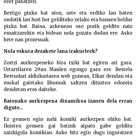
ezer pasatzen.
Bertigo pixka bat nion, urte eta erdiko lan baten
ondotik lan hori hor geldituko zelako eta banuen beldur
pixka bat. Baina, azkenean oso pozik gelditu naiz
emaitzarekin eta bidean nola gozatu dudan ere. Asko
bete nau prozesuak.
Nola eskura dezakete lana irakurleek?
Zortzi aurkezpeneko bira txiki bat egiten ari gara.
Urtarrilaren 29an Maulen egongo gara ere. Bestela
Bertsolari aldizkariaren web gunean, Elkar dendan eta
euskal gaietako liburuak saltzen dituzten edozein
dendetan eros daiteke.
Baionako aurkezpena dinamikoa izanen dela erran
digute…
Ez genuen egin nahi komiki aurkezpen ohiko bat.
Ikusten genuen gai batzuk aipatu gabe gelditu
zaizkigula komikian. Asko hitz egin dugu inguratzen