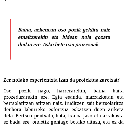
Baina, azkenean oso pozik gelditu naiz
emaitzarekin eta bidean nola gozatu
dudan ere. Asko bete nau prozesuak
Zer nolako esperientzia izan da proiektua zuretzat?
Oso pozik nago, harrerarekin, baina baita
prozedurarekin ere. Egia esanda, marrazketan eta
bertsolaritzan aritzen naiz. Iruditzen zait bertsolaritza
denbora laburreko esfortzua eskatzen duen ariketa
dela. Bertsoa pentsatu, bota, txaloa jaso eta arrakasta
ez badu ere, ondotik gehiago botako dituzu, eta ez da