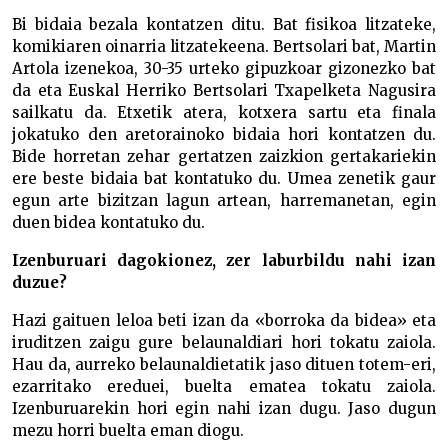
Bi bidaia bezala kontatzen ditu. Bat fisikoa litzateke,
komikiaren oinarria litzatekeena. Bertsolari bat, Martin
Artola izenekoa, 30-35 urteko gipuzkoar gizonezko bat
da eta Euskal Herriko Bertsolari Txapelketa Nagusira
sailkatu da. Etxetik atera, kotxera sartu eta finala
jokatuko den aretorainoko bidaia hori kontatzen du.
Bide horretan zehar gertatzen zaizkion gertakariekin
ere beste bidaia bat kontatuko du. Umea zenetik gaur
egun arte bizitzan lagun artean, harremanetan, egin
duen bidea kontatuko du.
Izenburuari dagokionez, zer laburbildu nahi izan
duzue?
Hazi gaituen leloa beti izan da «borroka da bidea» eta
iruditzen zaigu gure belaunaldiari hori tokatu zaiola.
Hau da, aurreko belaunaldietatik jaso dituen totem-eri,
ezarritako ereduei, buelta ematea tokatu zaiola.
Izenburuarekin hori egin nahi izan dugu. Jaso dugun
mezu horri buelta eman diogu.