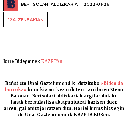
BERTSOLARI ALDIZKARIA
2022-01-26
124. ZENBAKIAN
Ez da bertsotan egindako komiki bat, baizik eta
bertsolaritzari buruzkoa –
Iurre Bidegainek
KAZETAn.
Beñat eta Unai Gaztelumendik idatzitako
«Bidea da
borroka»
komikia aurkeztu dute urtarrilaren 21ean
Baionan. Bertsolari aldizkariak argitaratutako
lanak bertsularitza abiapuntutzat hartzen duen
arren, gai anitz jorratzen ditu. Horiei buruz hitz egin
du Unai Gaztelumendik KAZETA.EUSen.