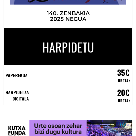
140. ZENBAKIA
2025 NEGUA
HARPIDETU
35€
PAPEREKOA
URTEAN
20€
HARPIDETZA
DIGITALA
URTEAN