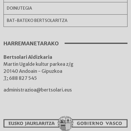
DOINUTEGIA
BAT-BATEKO BERTSOLARITZA
HARREMANETARAKO
Bertsolari Aldizkaria
Martin Ugalde kultur parkea z/g
20140 Andoain - Gipuzkoa
T:
688 827 545
administrazioa@bertsolari.eus