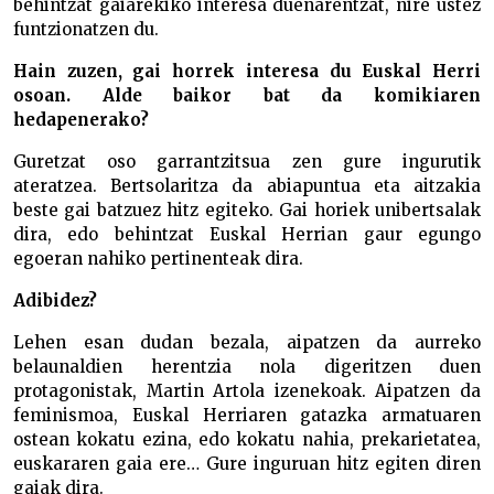
behintzat gaiarekiko interesa duenarentzat, nire ustez
funtzionatzen du.
Hain zuzen, gai horrek interesa du Euskal Herri
osoan. Alde baikor bat da komikiaren
hedapenerako?
Guretzat oso garrantzitsua zen gure ingurutik
ateratzea. Bertsolaritza da abiapuntua eta aitzakia
beste gai batzuez hitz egiteko. Gai horiek unibertsalak
dira, edo behintzat Euskal Herrian gaur egungo
egoeran nahiko pertinenteak dira.
Adibidez?
Lehen esan dudan bezala, aipatzen da aurreko
belaunaldien herentzia nola digeritzen duen
protagonistak, Martin Artola izenekoak. Aipatzen da
feminismoa, Euskal Herriaren gatazka armatuaren
ostean kokatu ezina, edo kokatu nahia, prekarietatea,
euskararen gaia ere… Gure inguruan hitz egiten diren
gaiak dira.