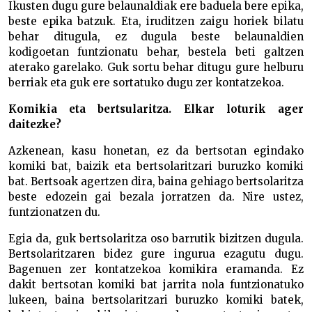
Ikusten dugu gure belaunaldiak ere baduela bere epika,
beste epika batzuk. Eta, iruditzen zaigu horiek bilatu
behar ditugula, ez dugula beste belaunaldien
kodigoetan funtzionatu behar, bestela beti galtzen
aterako garelako. Guk sortu behar ditugu gure helburu
berriak eta guk ere sortatuko dugu zer kontatzekoa.
Komikia eta bertsularitza. Elkar loturik ager
daitezke?
Azkenean, kasu honetan, ez da bertsotan egindako
komiki bat, baizik eta bertsolaritzari buruzko komiki
bat. Bertsoak agertzen dira, baina gehiago bertsolaritza
beste edozein gai bezala jorratzen da. Nire ustez,
funtzionatzen du.
Egia da, guk bertsolaritza oso barrutik bizitzen dugula.
Bertsolaritzaren bidez gure ingurua ezagutu dugu.
Bagenuen zer kontatzekoa komikira eramanda. Ez
dakit bertsotan komiki bat jarrita nola funtzionatuko
lukeen, baina bertsolaritzari buruzko komiki batek,