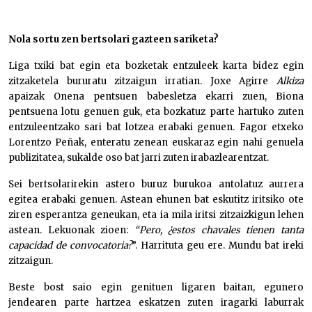
Nola sortu zen bertsolari gazteen sariketa?
Liga txiki bat egin eta bozketak entzuleek karta bidez egin
zitzaketela bururatu zitzaigun irratian. Joxe Agirre
Alkiza
apaizak Onena pentsuen babesletza ekarri zuen, Biona
pentsuena lotu genuen guk, eta bozkatuz parte hartuko zuten
entzuleentzako sari bat lotzea erabaki genuen. Fagor etxeko
Lorentzo Peñak, enteratu zenean euskaraz egin nahi genuela
publizitatea, sukalde oso bat jarri zuten irabazlearentzat.
Sei bertsolarirekin astero buruz burukoa antolatuz aurrera
egitea erabaki genuen. Astean ehunen bat eskutitz iritsiko ote
ziren esperantza geneukan, eta ia mila iritsi zitzaizkigun lehen
astean. Lekuonak zioen:
“Pero, ¿estos chavales tienen tanta
capacidad de convocatoria?
”. Harrituta geu ere. Mundu bat ireki
zitzaigun.
Beste bost saio egin genituen ligaren baitan, egunero
jendearen parte hartzea eskatzen zuten iragarki laburrak