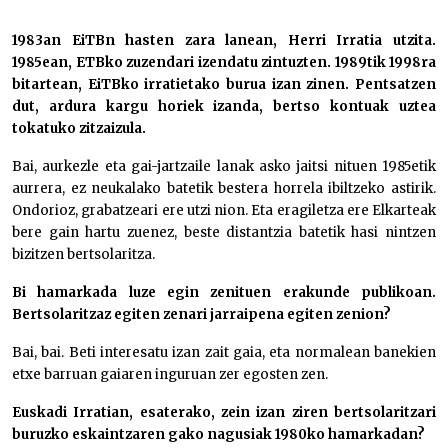
1983an EiTBn hasten zara lanean, Herri Irratia utzita.
1985ean, ETBko zuzendari izendatu zintuzten. 1989tik 1998ra
bitartean, EiTBko irratietako burua izan zinen. Pentsatzen
dut, ardura kargu horiek izanda, bertso kontuak uztea
tokatuko zitzaizula.
Bai, aurkezle eta gai-jartzaile lanak asko jaitsi nituen 1985etik
aurrera, ez neukalako batetik bestera horrela ibiltzeko astirik.
Ondorioz, grabatzeari ere utzi nion. Eta eragiletza ere Elkarteak
bere gain hartu zuenez, beste distantzia batetik hasi nintzen
bizitzen bertsolaritza.
Bi hamarkada luze egin zenituen erakunde publikoan.
Bertsolaritzaz egiten zenari jarraipena egiten zenion?
Bai, bai. Beti interesatu izan zait gaia, eta normalean banekien
etxe barruan gaiaren inguruan zer egosten zen.
Euskadi Irratian, esaterako, zein izan ziren bertsolaritzari
buruzko eskaintzaren gako nagusiak 1980ko hamarkadan?