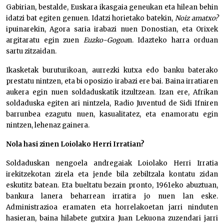
Gabirian, bestalde, Euskara ikasgaia geneukan eta hilean behin
idatzi bat egiten genuen. Idatzi horietako batekin,
Noiz amatxo?
ipuinarekin, Agora saria irabazi nuen Donostian, eta Orixek
argitaratu egin zuen
Euzko-Gogoa
n. Idazteko harra orduan
sartu zitzaidan.
Ikasketak buruturikoan, aurrezki kutxa edo banku baterako
prestatu nintzen, eta bi oposizio irabazi ere bai. Baina irratiaren
aukera egin nuen soldaduskatik itzultzean. Izan ere, Afrikan
soldaduska egiten ari nintzela, Radio Juventud de Sidi Ifniren
barrunbea ezagutu nuen, kasualitatez, eta enamoratu egin
nintzen, lehenaz gainera.
Nola hasi zinen Loiolako Herri Irratian?
Soldaduskan nengoela andregaiak Loiolako Herri Irratia
irekitzekotan zirela eta jende bila zebiltzala kontatu zidan
eskutitz batean. Eta bueltatu bezain pronto, 1961eko abuztuan,
bankura lanera beharrean irratira jo nuen lan eske.
Administrazioa eramaten eta horrelakoetan jarri ninduten
hasieran, baina hilabete gutxira Juan Lekuona zuzendari jarri