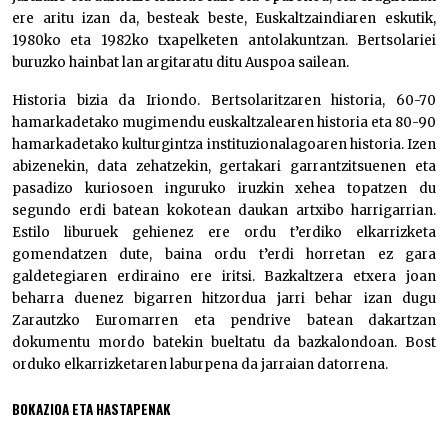
ere aritu izan da, besteak beste, Euskaltzaindiaren eskutik,
1980ko eta 1982ko txapelketen antolakuntzan. Bertsolariei
buruzko hainbat lan argitaratu ditu Auspoa sailean.
Historia bizia da Iriondo. Bertsolaritzaren historia, 60-70
hamarkadetako mugimendu euskaltzalearen historia eta 80-90
hamarkadetako kulturgintza instituzionalagoaren historia. Izen
abizenekin, data zehatzekin, gertakari garrantzitsuenen eta
pasadizo kuriosoen inguruko iruzkin xehea topatzen du
segundo erdi batean kokotean daukan artxibo harrigarrian.
Estilo liburuek gehienez ere ordu t’erdiko elkarrizketa
gomendatzen dute, baina ordu t’erdi horretan ez gara
galdetegiaren erdiraino ere iritsi. Bazkaltzera etxera joan
beharra duenez bigarren hitzordua jarri behar izan dugu
Zarautzko Euromarren eta pendrive batean dakartzan
dokumentu mordo batekin bueltatu da bazkalondoan. Bost
orduko elkarrizketaren laburpena da jarraian datorrena.
BOKAZIOA ETA HASTAPENAK