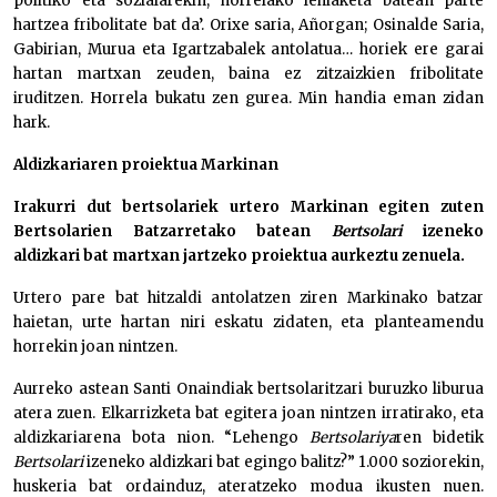
politiko eta sozialarekin, horrelako lehiaketa batean parte
hartzea fribolitate bat da’. Orixe saria, Añorgan; Osinalde Saria,
Gabirian, Murua eta Igartzabalek antolatua… horiek ere garai
hartan martxan zeuden, baina ez zitzaizkien fribolitate
iruditzen. Horrela bukatu zen gurea. Min handia eman zidan
hark.
Aldizkariaren proiektua
Markinan
Irakurri dut bertsolariek urtero Markinan egiten zuten
Bertsolarien Batzarretako batean
Bertsolari
izeneko
aldizkari bat martxan jartzeko proiektua aurkeztu zenuela.
Urtero pare bat hitzaldi antolatzen ziren Markinako batzar
haietan, urte hartan niri eskatu zidaten, eta planteamendu
horrekin joan nintzen.
Aurreko astean Santi Onaindiak bertsolaritzari buruzko liburua
atera zuen. Elkarrizketa bat egitera joan nintzen irratirako, eta
aldizkariarena bota nion. “Lehengo
Bertsolariya
ren bidetik
Bertsolari
izeneko aldizkari bat egingo balitz?” 1.000 soziorekin,
huskeria bat ordainduz, ateratzeko modua ikusten nuen.