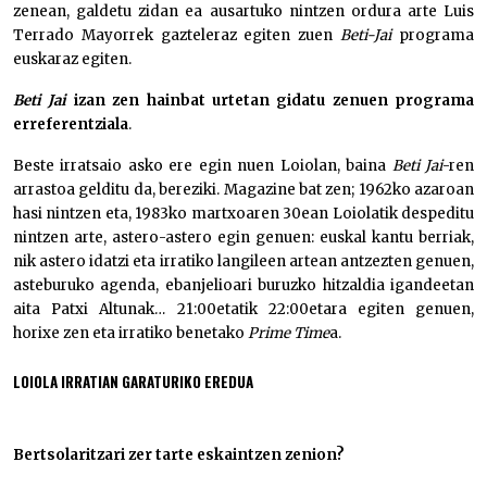
zenean, galdetu zidan ea ausartuko nintzen ordura arte Luis
Terrado Mayorrek gazteleraz egiten zuen
Beti-Jai
programa
euskaraz egiten.
Beti Jai
izan zen hainbat urtetan gidatu zenuen programa
erreferentziala
.
Beste irratsaio asko ere egin nuen Loiolan, baina
Beti Jai
-ren
arrastoa gelditu da, bereziki. Magazine bat zen; 1962ko azaroan
hasi nintzen eta, 1983ko martxoaren 30ean Loiolatik despeditu
nintzen arte, astero-astero egin genuen: euskal kantu berriak,
nik astero idatzi eta irratiko langileen artean antzezten genuen,
asteburuko agenda, ebanjelioari buruzko hitzaldia igandeetan
aita Patxi Altunak… 21:00etatik 22:00etara egiten genuen,
horixe zen eta irratiko benetako
Prime Time
a.
LOIOLA IRRATIAN GARATURIKO EREDUA
Bertsolaritzari zer tarte eskaintzen zenion?