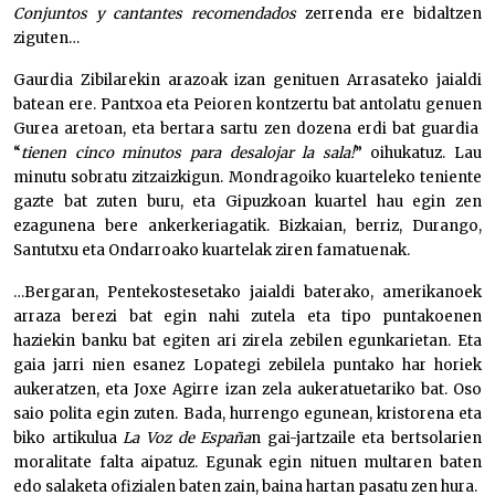
Conjuntos y cantantes recomendados
zerrenda ere bidaltzen
ziguten…
Gaurdia Zibilarekin arazoak izan genituen Arrasateko jaialdi
batean ere. Pantxoa eta Peioren kontzertu bat antolatu genuen
Gurea aretoan, eta bertara sartu zen dozena erdi bat guardia
“
tienen cinco minutos para desalojar la sala!
” oihukatuz. Lau
minutu sobratu zitzaizkigun. Mondragoiko kuarteleko teniente
gazte bat zuten buru, eta Gipuzkoan kuartel hau egin zen
ezagunena bere ankerkeriagatik. Bizkaian, berriz, Durango,
Santutxu eta Ondarroako kuartelak ziren famatuenak.
…Bergaran, Pentekostesetako jaialdi baterako, amerikanoek
arraza berezi bat egin nahi zutela eta tipo puntakoenen
haziekin banku bat egiten ari zirela zebilen egunkarietan. Eta
gaia jarri nien esanez Lopategi zebilela puntako har horiek
aukeratzen, eta Joxe Agirre izan zela aukeratuetariko bat. Oso
saio polita egin zuten. Bada, hurrengo egunean, kristorena eta
biko artikulua
La Voz de España
n gai-jartzaile eta bertsolarien
moralitate falta aipatuz. Egunak egin nituen multaren baten
edo salaketa ofizialen baten zain, baina hartan pasatu zen hura.