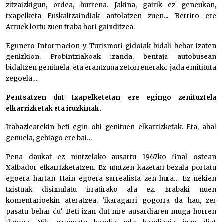
zitzaizkigun, ordea, hurrena. Jakina, gairik ez geneukan,
txapelketa Euskaltzaindiak antolatzen zuen… Berriro ere
Arruek lortu zuen traba hori gainditzea.
Egunero Informacion y Turismori gidoiak bidali behar izaten
genizkion. Probintziakoak izanda, bentaja autobusean
bidaltzen genituela, eta erantzuna zetorrenerako jada emitituta
zegoela…
Pentsatzen dut txapelketetan ere egingo zenituztela
elkarrizketak eta iruzkinak.
Irabazlearekin beti egin ohi genituen elkarrizketak. Eta, ahal
genuela, gehiago ere bai…
Pena daukat ez nintzelako ausartu 1967ko final ostean
Xalbador elkarrizketatzen. Ez nintzen kazetari bezala portatu
egoera hartan. Hain egoera surrealista zen hura… Ez nekien
txistuak disimulatu irratirako ala ez. Erabaki nuen
komentarioekin ateratzea, ‘ikaragarri gogorra da hau, zer
pasatu behar du’. Beti izan dut nire ausardiaren muga horren