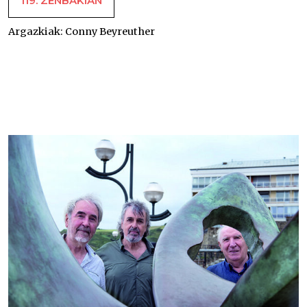
119. ZENBAKIAN
Argazkiak:
Conny Beyreuther
Joxe Mari Iriondo –