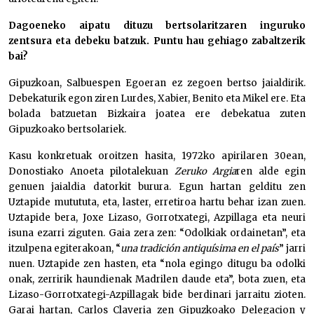
Dagoeneko aipatu dituzu bertsolaritzaren inguruko
zentsura eta debeku batzuk. Puntu hau gehiago zabaltzerik
bai?
Gipuzkoan, Salbuespen Egoeran ez zegoen bertso jaialdirik.
Debekaturik egon ziren Lurdes, Xabier, Benito eta Mikel ere. Eta
bolada batzuetan Bizkaira joatea ere debekatua zuten
Gipuzkoako bertsolariek.
Kasu konkretuak oroitzen hasita, 1972ko apirilaren 30ean,
Donostiako Anoeta pilotalekuan
Zeruko
Argia
ren alde egin
genuen jaialdia datorkit burura. Egun hartan gelditu zen
Uztapide mutututa, eta, laster, erretiroa hartu behar izan zuen.
Uztapide bera, Joxe Lizaso, Gorrotxategi, Azpillaga eta neuri
isuna ezarri ziguten. Gaia zera zen: “Odolkiak ordainetan”, eta
itzulpena egiterakoan, “
una tradición antiquísima en el país
” jarri
nuen. Uztapide zen hasten, eta “nola egingo ditugu ba odolki
onak, zerririk haundienak Madrilen daude eta”, bota zuen, eta
Lizaso-Gorrotxategi-Azpillagak bide berdinari jarraitu zioten.
Garai hartan, Carlos Claveria zen Gipuzkoako Delegacion y