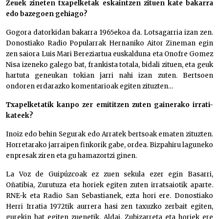
Zeuek zineten txapelketak eskaintzen zituen kate bakarra
edo bazegoen gehiago?
Gogora datorkidan bakarra 1965ekoa da. Lotsagarria izan zen.
Donostiako Radio Popularrak Hernaniko Aitor Zineman egin
zen saiora Luis Mari Bereziartua euskalduna eta Onofre Gomez
Nisa izeneko galego bat, frankista totala, bidali zituen, eta geuk
hartuta geneukan tokian jarri nahi izan zuten. Bertsoen
ondoren erdarazko komentarioak egiten zituzten…
Txapelketatik kanpo zer emititzen zuten gainerako irrati-
kateek?
Inoiz edo behin Segurak edo Arratek bertsoak ematen zituzten.
Horretarako jarraipen finkorik gabe, ordea. Bizpahiru laguneko
enpresak ziren eta gu hamazortzi ginen.
La Voz de Guipúzcoak ez zuen sekula ezer egin Basarri,
Oñatibia, Zurutuza eta horiek egiten zuten irratsaiotik aparte.
RNE-k eta Radio San Sebastianek, ezta hori ere. Donostiako
Herri Irratia 1972tik aurrera hasi zen taxuzko zerbait egiten,
gurekin bat egiten zuenetik. Aldai, Zubizarreta eta horiek ere