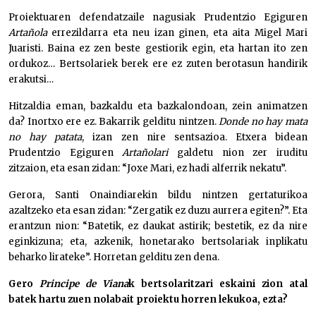
Proiektuaren defendatzaile nagusiak Prudentzio Egiguren
Artañola
errezildarra eta neu izan ginen, eta aita Migel Mari
Juaristi. Baina ez zen beste gestiorik egin, eta hartan ito zen
ordukoz… Bertsolariek berek ere ez zuten berotasun handirik
erakutsi…
Hitzaldia eman, bazkaldu eta bazkalondoan, zein animatzen
da? Inortxo ere ez. Bakarrik gelditu nintzen.
Donde no hay mata
no hay patata
, izan zen nire sentsazioa. Etxera bidean
Prudentzio Egiguren
Artañolari
galdetu nion zer iruditu
zitzaion, eta esan zidan: “Joxe Mari, ez hadi alferrik nekatu”.
Gerora, Santi Onaindiarekin bildu nintzen gertaturikoa
azaltzeko eta esan zidan: “Zergatik ez duzu aurrera egiten?”. Eta
erantzun nion: “Batetik, ez daukat astirik; bestetik, ez da nire
eginkizuna; eta, azkenik, honetarako bertsolariak inplikatu
beharko lirateke”. Horretan gelditu zen dena.
Gero
Principe de
Viana
k bertsolaritzari eskaini zion atal
batek hartu zuen nolabait proiektu horren lekukoa, ezta?