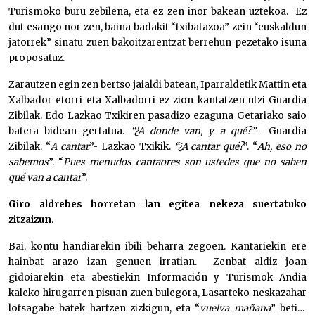
Turismoko buru zebilena, eta ez zen inor bakean uztekoa. Ez
dut esango nor zen, baina badakit “txibatazoa” zein “euskaldun
jatorrek” sinatu zuen bakoitzarentzat berrehun pezetako isuna
proposatuz.
Zarautzen egin zen bertso jaialdi batean, Iparraldetik Mattin eta
Xalbador etorri eta Xalbadorri ez zion kantatzen utzi Guardia
Zibilak. Edo Lazkao Txikiren pasadizo ezaguna Getariako saio
batera bidean gertatua.
“¿A donde van, y a qué?”
– Guardia
Zibilak. “
A cantar
”- Lazkao Txikik.
“¿A cantar qué?
”. “
Ah, eso no
sabemos
”. “
Pues menudos cantaores son ustedes que no saben
qué van a cantar
”.
Giro aldrebes horretan lan egitea nekeza suertatuko
zitzaizun
.
Bai, kontu handiarekin ibili beharra zegoen. Kantariekin ere
hainbat arazo izan genuen irratian. Zenbat aldiz joan
gidoiarekin eta abestiekin Información y Turismok Andia
kaleko hirugarren pisuan zuen bulegora, Lasarteko neskazahar
lotsagabe batek hartzen zizkigun, eta “
vuelva mañana
” beti…