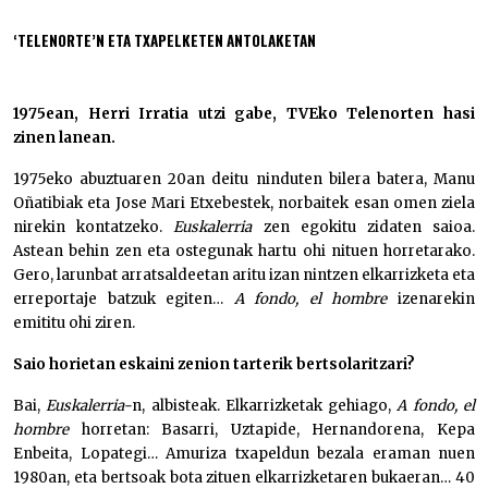
‘TELENORTE’N ETA TXAPELKETEN ANTOLAKETAN
1975ean, Herri Irratia utzi gabe, TVEko Telenorten hasi
zinen lanean.
1975eko abuztuaren 20an deitu ninduten bilera batera, Manu
Oñatibiak eta Jose Mari Etxebestek, norbaitek esan omen ziela
nirekin kontatzeko.
Euskalerria
zen egokitu zidaten saioa.
Astean behin zen eta ostegunak hartu ohi nituen horretarako.
Gero, larunbat arratsaldeetan aritu izan nintzen elkarrizketa eta
erreportaje batzuk egiten…
A fondo, el hombre
izenarekin
emititu ohi ziren.
Saio horietan eskaini zenion tarterik bertsolaritzari?
Bai,
Euskalerria-
n, albisteak. Elkarrizketak gehiago,
A fondo, el
hombre
horretan: Basarri, Uztapide, Hernandorena, Kepa
Enbeita, Lopategi… Amuriza txapeldun bezala eraman nuen
1980an, eta bertsoak bota zituen elkarrizketaren bukaeran… 40