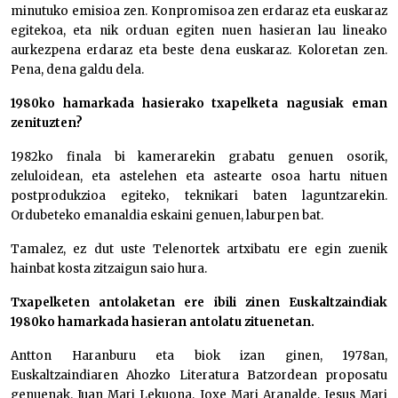
minutuko emisioa zen. Konpromisoa zen erdaraz eta euskaraz
egitekoa, eta nik orduan egiten nuen hasieran lau lineako
aurkezpena erdaraz eta beste dena euskaraz. Koloretan zen.
Pena, dena galdu dela.
1980ko hamarkada hasierako txapelketa nagusiak eman
zenituzten?
1982ko finala bi kamerarekin grabatu genuen osorik,
zeluloidean, eta astelehen eta astearte osoa hartu nituen
postprodukzioa egiteko, teknikari baten laguntzarekin.
Ordubeteko emanaldia eskaini genuen, laburpen bat.
Tamalez, ez dut uste Telenortek artxibatu ere egin zuenik
hainbat kosta zitzaigun saio hura.
Txapelketen antolaketan ere ibili zinen Euskaltzaindiak
1980ko hamarkada hasieran antolatu zituenetan.
Antton Haranburu eta biok izan ginen, 1978an,
Euskaltzaindiaren Ahozko Literatura Batzordean proposatu
genuenak. Juan Mari Lekuona, Joxe Mari Aranalde, Jesus Mari