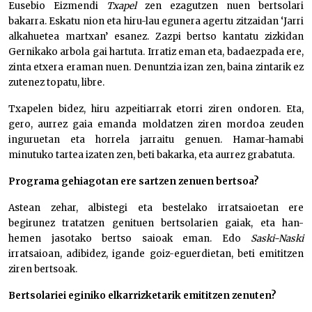
Eusebio Eizmendi
Txapel
zen ezagutzen nuen bertsolari
bakarra. Eskatu nion eta hiru-lau egunera agertu zitzaidan ‘Jarri
alkahuetea martxan’ esanez. Zazpi bertso kantatu zizkidan
Gernikako arbola gai hartuta. Irratiz eman eta, badaezpada ere,
zinta etxera eraman nuen. Denuntzia izan zen, baina zintarik ez
zutenez topatu, libre.
Txapelen bidez, hiru azpeitiarrak etorri ziren ondoren. Eta,
gero, aurrez gaia emanda moldatzen ziren mordoa zeuden
inguruetan eta horrela jarraitu genuen. Hamar-hamabi
minutuko tartea izaten zen, beti bakarka, eta aurrez grabatuta.
Programa gehiagotan ere sartzen zenuen bertsoa?
Astean zehar, albistegi eta bestelako irratsaioetan ere
begirunez tratatzen genituen bertsolarien gaiak, eta han-
hemen jasotako bertso saioak eman. Edo
Saski-Naski
irratsaioan, adibidez, igande goiz-eguerdietan, beti emititzen
ziren bertsoak.
Bertsolariei eginiko elkarrizketarik emititzen zenuten?