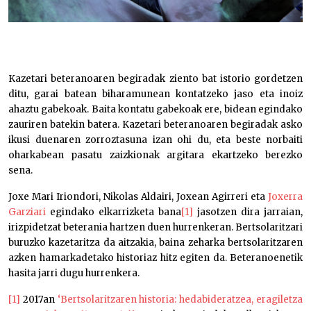
Kazetari beteranoaren begiradak ziento bat istorio gordetzen
ditu, garai batean biharamunean kontatzeko jaso eta inoiz
ahaztu gabekoak. Baita kontatu gabekoak ere, bidean egindako
zauriren batekin batera. Kazetari beteranoaren begiradak asko
ikusi duenaren zorroztasuna izan ohi du, eta beste norbaiti
oharkabean pasatu zaizkionak argitara ekartzeko berezko
sena.
Joxe Mari Iriondori, Nikolas Aldairi, Joxean Agirreri eta
Joxerra
Garziari
egindako elkarrizketa bana
[1]
jasotzen dira jarraian,
irizpidetzat beterania hartzen duen hurrenkeran. Bertsolaritzari
buruzko kazetaritza da aitzakia, baina zeharka bertsolaritzaren
azken hamarkadetako historiaz hitz egiten da. Beteranoenetik
hasita jarri dugu hurrenkera.
[1]
2017an
‘Bertsolaritzaren historia: hedabideratzea, eragiletza