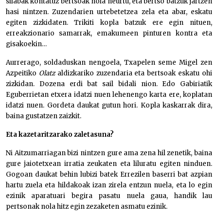
silabak kontatuz bertsoak nola neurtu, eta bertso batzuk jartzen
hasi nintzen. Zuzendarien urtebetetzea zela eta abar, eskatu
egiten zizkidaten. Trikiti kopla batzuk ere egin nituen,
erreakzionario samarrak, emakumeen pinturen kontra eta
gisakoekin…
Aurrerago, soldaduskan nengoela, Txapelen seme Migel zen
Azpeitiko
Olatz
aldizkariko zuzendaria eta bertsoak eskatu ohi
zizkidan. Dozena erdi bat sail bidali nion. Edo Gabiriatik
Eguberrietan etxera idatzi nuen lehenengo karta ere, koplatan
idatzi nuen. Gordeta daukat gutun hori. Kopla kaskarrak dira,
baina gustatzen zaizkit.
Eta kazetaritzarako zaletasuna?
Ni Aitzumarriagan bizi nintzen gure ama zena hil zenetik, baina
gure jaiotetxean irratia zeukaten eta liluratu egiten ninduen.
Gogoan daukat behin lubizi batek Errezilen baserri bat azpian
hartu zuela eta hildakoak izan zirela entzun nuela, eta lo egin
ezinik aparatuari begira pasatu nuela gaua, handik lau
pertsonak nola hitz egin zezaketen asmatu ezinik.