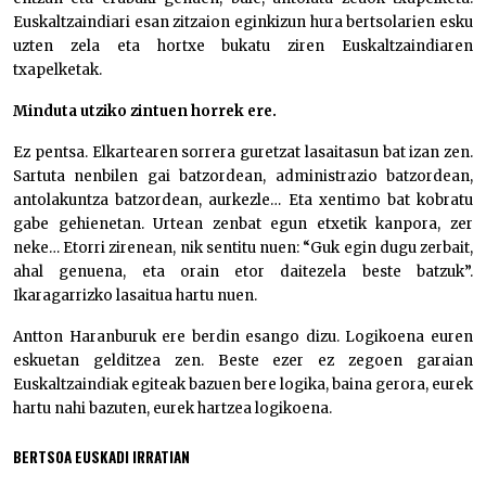
Euskaltzaindiari esan zitzaion eginkizun hura bertsolarien esku
uzten zela eta hortxe bukatu ziren Euskaltzaindiaren
txapelketak.
Minduta utziko zintuen horrek ere.
Ez pentsa. Elkartearen sorrera guretzat lasaitasun bat izan zen.
Sartuta nenbilen gai batzordean, administrazio batzordean,
antolakuntza batzordean, aurkezle… Eta xentimo bat kobratu
gabe gehienetan. Urtean zenbat egun etxetik kanpora, zer
neke… Etorri zirenean, nik sentitu nuen: “Guk egin dugu zerbait,
ahal genuena, eta orain etor daitezela beste batzuk”.
Ikaragarrizko lasaitua hartu nuen.
Antton Haranburuk ere berdin esango dizu. Logikoena euren
eskuetan gelditzea zen. Beste ezer ez zegoen garaian
Euskaltzaindiak egiteak bazuen bere logika, baina gerora, eurek
hartu nahi bazuten, eurek hartzea logikoena.
BERTSOA EUSKADI IRRATIAN