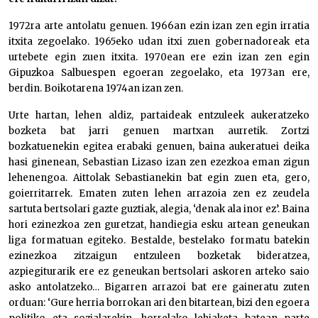
1972ra arte antolatu genuen. 1966an ezin izan zen egin irratia
itxita zegoelako. 1965eko udan itxi zuen gobernadoreak eta
urtebete egin zuen itxita. 1970ean ere ezin izan zen egin
Gipuzkoa Salbuespen egoeran zegoelako, eta 1973an ere,
berdin. Boikotarena 1974an izan zen.
Urte hartan, lehen aldiz, partaideak entzuleek aukeratzeko
bozketa bat jarri genuen martxan aurretik. Zortzi
bozkatuenekin egitea erabaki genuen, baina aukeratuei deika
hasi ginenean, Sebastian Lizaso izan zen ezezkoa eman zigun
lehenengoa. Aittolak Sebastianekin bat egin zuen eta, gero,
goierritarrek. Ematen zuten lehen arrazoia zen ez zeudela
sartuta bertsolari gazte guztiak, alegia, ‘denak ala inor ez’. Baina
hori ezinezkoa zen guretzat, handiegia esku artean geneukan
liga formatuan egiteko. Bestalde, bestelako formatu batekin
ezinezkoa zitzaigun entzuleen bozketak bideratzea,
azpiegiturarik ere ez geneukan bertsolari askoren arteko saio
asko antolatzeko… Bigarren arrazoi bat ere gaineratu zuten
orduan: ‘Gure herria borrokan ari den bitartean, bizi den egoera