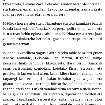
Etxezarreta, Antonio Zavala eta abar zeuden batzorde horretan,
eta balekoa eman ziguten. Lekuonak zuzendaritzan aurkeztu
zuen proposamena, eta han ere, aurrera.
1980koa horrela atera zen, Haranburu eta biok kamikaze batzuk
bezala lana eginda. Amurizak sorpresa polita eman zuen, eta
hiru urtean behin egitea erabaki zen. 1982koa ere antzera joan
zen. Eta eskolarteko bertsolari gaztetxoen txapelketa ere jarri
genuen martxan.
1985ean, Txapelketa Nagusia antolatzeko talde bera jarri ginen
lanera: Aranalde, Lekuona, San Martin, Irigoien, Juanjo
Zearreta, Iñaki Behobide, Etxezarreta, Haranburu… Oinarriak
egin, bertsolariak konbokatu Loiolako Kiruri jatetxean, eta
problemak jartzen hasi ziren. Lehen bilera hartan, esango nuke
Lopategi izan zela epaimahaian bizkaitar gutxi zegoela eta
planto egin zuena. Hurrengo bilerarako, talde handi samarra
zegoen ezezkoan. Euskaltzaindiak dirua ateratzen zuela zioten,
baina guk ez geneukan Jaurlaritzaren, diputazioen, udalen eta
abarren laguntzarik, sarreretatik egiten genuen dena. Hori
entzun eta erabaki genuen, bale, antolatu zeuok txapelketa.