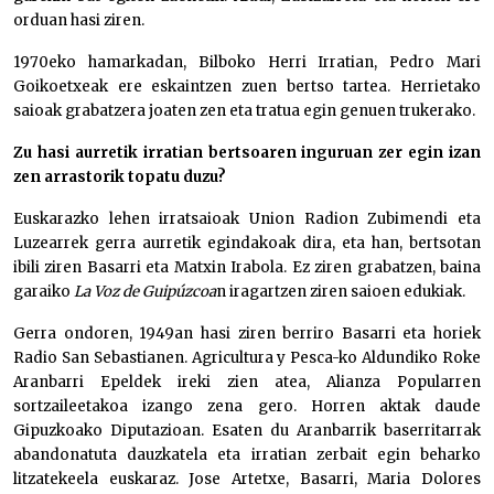
orduan hasi ziren.
1970eko hamarkadan, Bilboko Herri Irratian, Pedro Mari
Goikoetxeak ere eskaintzen zuen bertso tartea. Herrietako
saioak grabatzera joaten zen eta tratua egin genuen trukerako.
Zu hasi aurretik irratian bertsoaren inguruan zer egin izan
zen arrastorik topatu duzu?
Euskarazko lehen irratsaioak Union Radion Zubimendi eta
Luzearrek gerra aurretik egindakoak dira, eta han, bertsotan
ibili ziren Basarri eta Matxin Irabola. Ez ziren grabatzen, baina
garaiko
La Voz de
Guipúzcoa
n iragartzen ziren saioen edukiak.
Gerra ondoren, 1949an hasi ziren berriro Basarri eta horiek
Radio San Sebastianen. Agricultura y Pesca-ko Aldundiko Roke
Aranbarri Epeldek ireki zien atea, Alianza Popularren
sortzaileetakoa izango zena gero. Horren aktak daude
Gipuzkoako Diputazioan. Esaten du Aranbarrik baserritarrak
abandonatuta dauzkatela eta irratian zerbait egin beharko
litzatekeela euskaraz. Jose Artetxe, Basarri, Maria Dolores