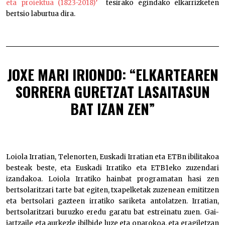
eta proiektua (1823-2018)’
tesirako egindako elkarrizketen
bertsio laburtua dira.
JOXE MARI IRIONDO:
“
ELKARTEAREN
SORRERA GURETZAT LASAITASUN
BAT IZAN ZEN”
Loiola Irratian, Telenorten, Euskadi Irratian eta ETBn ibilitakoa
besteak beste, eta Euskadi Irratiko eta ETB1eko zuzendari
izandakoa. Loiola Irratiko hainbat programatan hasi zen
bertsolaritzari tarte bat egiten, txapelketak zuzenean emititzen
eta bertsolari gazteen irratiko sariketa antolatzen. Irratian,
bertsolaritzari buruzko eredu garatu bat estreinatu zuen. Gai-
jartzaile eta aurkezle ibilbide luze eta oparokoa, eta eragiletzan