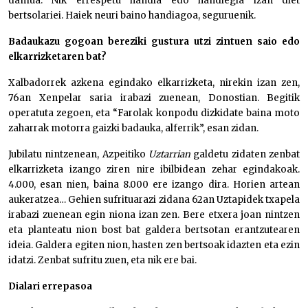
damua. Nik errespetu handia edo handiegia izan diet
bertsolariei. Haiek neuri baino handiagoa, seguruenik.
Badaukazu gogoan bereziki gustura utzi zintuen saio edo
elkarrizketaren bat?
Xalbadorrek azkena egindako elkarrizketa, nirekin izan zen,
76an Xenpelar saria irabazi zuenean, Donostian. Begitik
operatuta zegoen, eta “Farolak konpodu dizkidate baina moto
zaharrak motorra gaizki badauka, alferrik”, esan zidan.
Jubilatu nintzenean, Azpeitiko
Uztarrian
galdetu zidaten zenbat
elkarrizketa izango ziren nire ibilbidean zehar egindakoak.
4.000, esan nien, baina 8.000 ere izango dira. Horien artean
aukeratzea… Gehien sufrituarazi zidana 62an Uztapidek txapela
irabazi zuenean egin niona izan zen. Bere etxera joan nintzen
eta planteatu nion bost bat galdera bertsotan erantzutearen
ideia. Galdera egiten nion, hasten zen bertsoak idazten eta ezin
idatzi. Zenbat sufritu zuen, eta nik ere bai.
Dialari errepasoa