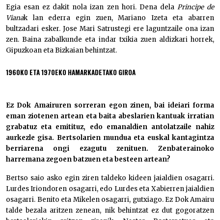
Egia esan ez dakit nola izan zen hori. Dena dela
Principe de
Viana
k lan ederra egin zuen, Mariano Izeta eta abarren
bultzadari esker. Jose Mari Satrustegi ere laguntzaile ona izan
zen. Baina zabalkunde eta indar txikia zuen aldizkari horrek,
Gipuzkoan eta Bizkaian behintzat.
1960KO ETA 1970EKO HAMARKADETAKO GIROA
Ez Dok Amairuren sorreran egon zinen, bai ideiari forma
eman ziotenen artean eta baita abeslarien kantuak irratian
grabatuz eta emitituz, edo emanaldien antolatzaile nahiz
aurkezle gisa. Bertsolarien mundua eta euskal kantagintza
berriarena ongi ezagutu zenituen. Zenbaterainoko
harremana zegoen batzuen eta besteen artean?
Bertso saio asko egin ziren taldeko kideen jaialdien osagarri.
Lurdes Iriondoren osagarri, edo Lurdes eta Xabierren jaialdien
osagarri. Benito eta Mikelen osagarri, gutxiago. Ez Dok Amairu
talde bezala aritzen zenean, nik behintzat ez dut gogoratzen