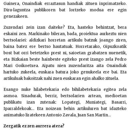
Gainera, Onaindiak erraztasun handiak zituen inprimatzeko.
Diru-laguntza publikoren bat lortzeko modua ere egin
genezakeen.
Zuzendari zein izan daiteke? Eta, hasteko behintzat, bera
eskaini zen. Markinako bileran, bada, proiektua aurkeztu nien
bertsolariei: aldizkari horretan artikulu batzuk joango ziren,
baina batez ere bertso hautatuak. Horretarako, Gipuzkoatik
bost bat orri betetzeko prest ni, saioetan grabatzen nuenetik,
eta Bizkaian beste hainbeste egiteko prest izango zela Pedro
Mari Goikoetxea. Aipatu nien zuzendaritza aita Onaindiak
hartuko zukeela, euskara batura joko genukeela ere bai. Eta
artikuluak bakoitzak nahi zuen euskaran egin ahalko zituela.
Esango nuke hilabetekaria edo bihilabetekaria egitea zela
asmoa. Sinadurak, berriz, bertsolarien artean, medioetan
publikatu izan zutenak: Lopategi, Muniategi, Basarri,
Iparraldekoak… Eta noizean behin artikuluren bat idazteko
animatuko liratekeen Antonio Zavala, Juan San Martin…
Zergatik ez zen aurrera atera?