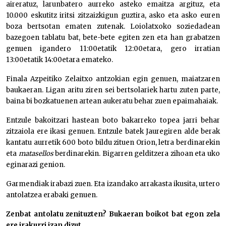
aireratuz, larunbatero aurreko asteko emaitza argituz, eta
10.000 eskutitz iritsi zitzaizkigun guztira, asko eta asko euren
boza bertsotan ematen zutenak. Loiolatxoko soziedadean
bazegoen tablatu bat, bete-bete egiten zen eta han grabatzen
genuen igandero 11:00etatik 12:00etara, gero irratian
13:00etatik 14:00etara emateko.
Finala Azpeitiko Zelaitxo antzokian egin genuen, maiatzaren
baukaeran. Ligan aritu ziren sei bertsolariek hartu zuten parte,
baina bi bozkatuenen artean aukeratu behar zuen epaimahaiak.
Entzule bakoitzari hastean boto bakarreko topea jarri behar
zitzaiola ere ikasi genuen. Entzule batek Jauregiren alde berak
kantatu aurretik 600 boto bildu zituen Orion, letra berdinarekin
eta
matasellos
berdinarekin. Bigarren gelditzera zihoan eta uko
eginarazi genion.
Garmendiak irabazi zuen. Eta izandako arrakasta ikusita, urtero
antolatzea erabaki genuen.
Zenbat antolatu zenituzten? Bukaeran boikot bat egon zela
ere irakurri izan dizut.