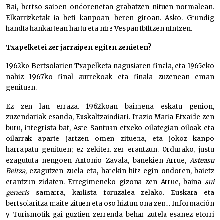
Bai, bertso saioen ondorenetan grabatzen nituen normalean.
Elkarrizketak ia beti kanpoan, beren giroan. Asko. Grundig
handia hankartean hartu eta nire Vespan ibiltzen nintzen.
Txapelketei zer jarraipen egiten zenieten?
1962ko Bertsolarien Txapelketa nagusiaren finala, eta 1965eko
nahiz 1967ko final aurrekoak eta finala zuzenean eman
genituen.
Ez zen lan erraza. 1962koan baimena eskatu genion,
zuzendariak esanda, Euskaltzaindiari. Inazio Maria Etxaide zen
buru, integrista bat, Aste Santuan etxeko oilategian oiloak eta
oilarrak aparte jartzen omen zituena, eta jokoz kanpo
harrapatu genituen; ez zekiten zer erantzun. Ordurako, justu
ezagututa nengoen Antonio Zavala, banekien Arrue,
Asteasu
Beltza
, ezagutzen zuela eta, harekin hitz egin ondoren, baietz
erantzun zidaten. Erregimeneko gizona zen Arrue, baina
sui
generis
samarra, karlista foruzalea zelako. Euskara eta
bertsolaritza maite zituen eta oso hiztun ona zen… Información
y Turismotik gai guztien zerrenda behar zutela esanez etorri