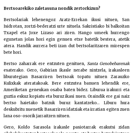
Bertsoarekiko zaletasuna nondik zertorkizun?
Bertsolariak lehenengoz Aratz-Errekan ikusi nituen, San
Isidrotan, zortzi-bederatzi urte nituela. Sakristiako bi balkoitan
Txapel eta Joxe Lizaso ari ziren. Hango umeek hurrengo
egunetan jolas hori egin genuen etxe batetik bestera, atetik
atera. Handik aurrera beti izan dut bertsolaritzaren mirespen
bete hori.
Bertso zaharrak ere entzuten genituen,
Santa Genobebarenak
esaterako. Gero, Gabirian ikasle nerabe nintzela, irakasleen
liburutegian Basarriren bertsoak topatu nituen Zarauzko
Kulixkak ateratakoak. Bere entzutea banuen lehendik ere,
Ameriketan geneukan osaba baten bidez. Liburua irakurri eta
guztia eskuz kopiatu eta buruz ikasi nuen. Oraindik ere gai naiz
bertso haietako batzuk buruz kantatzeko… Liburu hura
deskubritu nuenetik Basarriren idatziak eta irratian egiten zuen
lana oso-osorik jarraitzen nituen.
Gero, Koldo Sarasola irakasle pasiotarrak erakutsi zidan