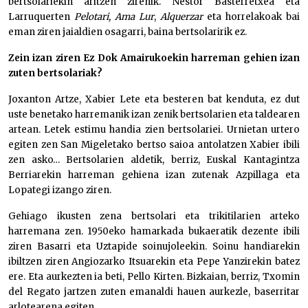
bertsolariekin aritzen zirenik. Nestor Basterretxea eta
Larruquerten
Pelotari, Ama Lur
,
Alquerzar
eta horrelakoak bai
eman ziren jaialdien osagarri, baina bertsolaririk ez.
Zein izan ziren Ez Dok Amairukoekin harreman gehien izan
zuten bertsolariak?
Joxanton Artze, Xabier Lete eta besteren bat kenduta, ez dut
uste benetako harremanik izan zenik bertsolarien eta taldearen
artean. Letek estimu handia zien bertsolariei. Urnietan urtero
egiten zen San Migeletako bertso saioa antolatzen Xabier ibili
zen asko… Bertsolarien aldetik, berriz, Euskal Kantagintza
Berriarekin harreman gehiena izan zutenak Azpillaga eta
Lopategi izango ziren.
Gehiago ikusten zena bertsolari eta trikitilarien arteko
harremana zen. 1950eko hamarkada bukaeratik dezente ibili
ziren Basarri eta Uztapide soinujoleekin. Soinu handiarekin
ibiltzen ziren Angiozarko Itsuarekin eta Pepe Yanzirekin batez
ere. Eta aurkezten ia beti, Pello Kirten. Bizkaian, berriz, Txomin
del Regato jartzen zuten emanaldi hauen aurkezle, baserritar
arlotearena egiten.