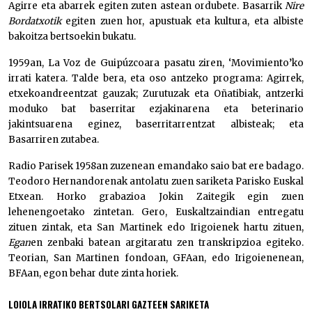
Agirre eta abarrek egiten zuten astean ordubete. Basarrik
Nire
Bordatxotik
egiten zuen hor, apustuak eta kultura, eta albiste
bakoitza bertsoekin bukatu.
1959an, La Voz de Guipúzcoara pasatu ziren, ‘Movimiento’ko
irrati katera. Talde bera, eta oso antzeko programa: Agirrek,
etxekoandreentzat gauzak; Zurutuzak eta Oñatibiak, antzerki
moduko bat baserritar ezjakinarena eta beterinario
jakintsuarena eginez, baserritarrentzat albisteak; eta
Basarriren zutabea.
Radio Parisek 1958an zuzenean emandako saio bat ere badago.
Teodoro Hernandorenak antolatu zuen sariketa Parisko Euskal
Etxean. Horko grabazioa Jokin Zaitegik egin zuen
lehenengoetako zintetan. Gero, Euskaltzaindian entregatu
zituen zintak, eta San Martinek edo Irigoienek hartu zituen,
Egan
en zenbaki batean argitaratu zen transkripzioa egiteko.
Teorian, San Martinen fondoan, GFAan, edo Irigoienenean,
BFAan, egon behar dute zinta horiek.
LOIOLA IRRATIKO BERTSOLARI GAZTEEN SARIKETA