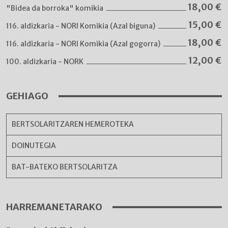
18,00
€
"Bidea da borroka" komikia
15,00
€
116. aldizkaria - NORI Komikia (Azal biguna)
18,00
€
116. aldizkaria - NORI Komikia (Azal gogorra)
12,00
€
100. aldizkaria - NORK
GEHIAGO
BERTSOLARITZAREN HEMEROTEKA
DOINUTEGIA
BAT-BATEKO BERTSOLARITZA
HARREMANETARAKO