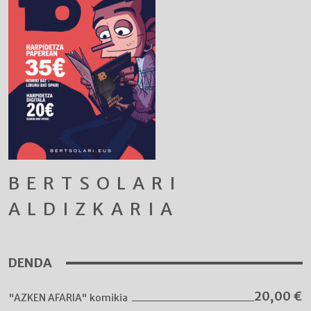
BERTSOLARI
ALDIZKARIA
DENDA
20,00
€
"AZKEN AFARIA" komikia