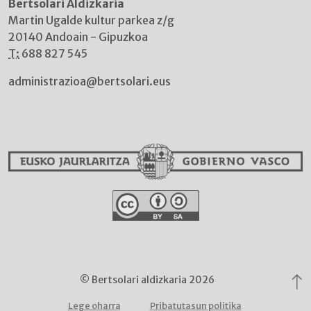
Bertsolari Aldizkaria
Martin Ugalde kultur parkea z/g
20140 Andoain - Gipuzkoa
T:
688 827 545
administrazioa@bertsolari.eus
© Bertsolari aldizkaria 2026
Lege oharra
Pribatutasun politika