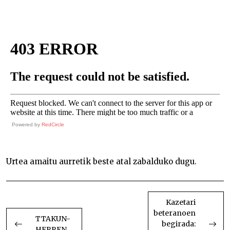
Powered by
RedCircle
Urtea amaitu aurretik beste atal zabalduko dugu.
BIDALKETETAN
ZEHAR
Kazetari
beteranoen
NABIGATU
TTAKUN-
begirada:
HERREN