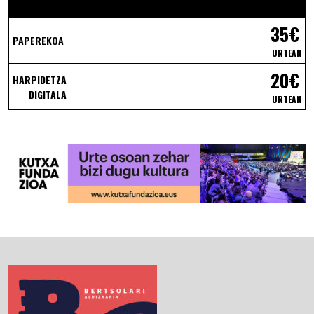
35€
PAPEREKOA
URTEAN
20€
HARPIDETZA
DIGITALA
URTEAN