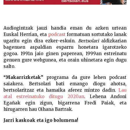
Audiogintzak jauzi handia eman du azken urtean
Euskal Herrian, eta
podcast
formatuan sortutako lanak
ugaritu egin dira ezker-eskuin.
Bertsolari
aldizkarian
bagenuen aspaldian esparru honetara igarotzeko
gogoa. 1991n jaio ginen paperean, 1999an estreinatu
genuen gure webgunea, eta orain uhinetara egin dugu
salto.
“Makarrizketak”
programa da gure lehen podcast
saiakera. Bertsolari bati emango diogu ahotsa,
bertsolaritzaz eta hamaika aferez mintzo dadin.
Lau
atal estreinatuko ditugu 2020an
. Lehena Andoni
Egañak egin zigun, bigarrena Fredi Paiak, eta
hirugarren hau Oihana Bartrak.
Jarri kaskoak eta igo bolumena!