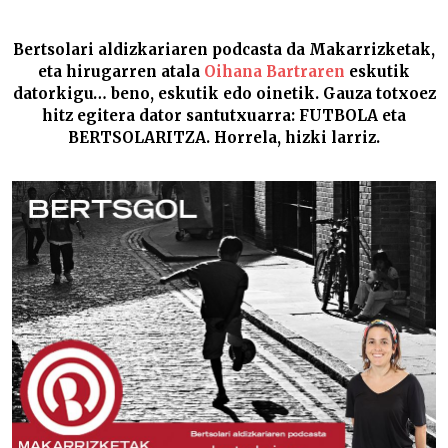
BERTSGOL –
Bertsolari aldizkariaren podcasta da Makarrizketak,
eta hirugarren atala
Oihana Bartraren
eskutik
datorkigu… beno, eskutik edo oinetik. Gauza totxoez
hitz egitera dator santutxuarra: FUTBOLA eta
BERTSOLARITZA. Horrela, hizki larriz.