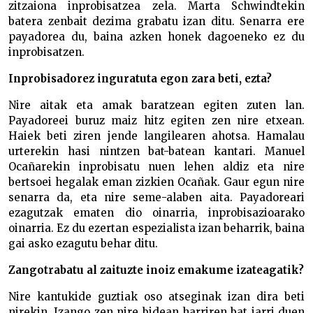
zitzaiona inprobisatzea zela. Marta Schwindtekin
batera zenbait dezima grabatu izan ditu. Senarra ere
payadorea du, baina azken honek dagoeneko ez du
inprobisatzen.
Inprobisadorez inguratuta egon zara beti, ezta?
Nire aitak eta amak baratzean egiten zuten lan.
Payadoreei buruz maiz hitz egiten zen nire etxean.
Haiek beti ziren jende langilearen ahotsa. Hamalau
urterekin hasi nintzen bat-batean kantari. Manuel
Ocañarekin inprobisatu nuen lehen aldiz eta nire
bertsoei hegalak eman zizkien Ocañak. Gaur egun nire
senarra da, eta nire seme-alaben aita. Payadoreari
ezagutzak ematen dio oinarria, inprobisazioarako
oinarria. Ez du ezertan espezialista izan beharrik, baina
gai asko ezagutu behar ditu.
Zangotrabatu al zaituzte inoiz emakume izateagatik?
Nire kantukide guztiak oso atseginak izan dira beti
nirekin. Izango zen nire bidean harriren bat jarri duen