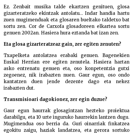
Ez. Zenbait musika talde ekartzen genituen, glosa
gizarteratzeko ekintzak antolatu… Indar handia hartu
zuen mugimenduak eta glosaren bueltako taldetxo bat
sortu zen. Cor de Carxofa glosadoreen elkartea sortu
genuen 2002an. Hasiera hura eztanda bat izan zen.
Eta glosa gizarteratzeaz gain, zer egiten zenuten?
Txapelketa antolatzea erabaki genuen. Bagenekien
Euskal Herrian ere egiten zenutela. Hasiera hartan
asko entrenatu genuen eta, oso konpetentzia gutxi
zegoenez, nik irabazten nuen. Gaur egun, oso ondo
kantatzen duen jende dezente dago eta nekez
irabazten dut.
Transmisioari dagokionez, zer egin duzue?
Gaur egun haurrak glosagintzan hezteko proiektua
darabilgu, eta 10 urte inguruko haurrekin lantzen dugu.
Mugimendua oso berria da. Guri oinarriak finkatzea
egokitu zaigu, haziak landatzea, eta gerora sortuko