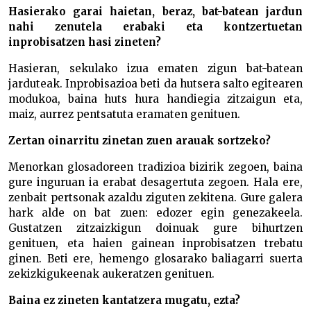
Hasierako garai haietan, beraz, bat-batean jardun
nahi zenutela erabaki eta kontzertuetan
inprobisatzen hasi zineten?
Hasieran, sekulako izua ematen zigun bat-batean
jarduteak. Inprobisazioa beti da hutsera salto egitearen
modukoa, baina huts hura handiegia zitzaigun eta,
maiz, aurrez pentsatuta eramaten genituen.
Zertan oinarritu zinetan zuen arauak sortzeko?
Menorkan glosadoreen tradizioa bizirik zegoen, baina
gure inguruan ia erabat desagertuta zegoen. Hala ere,
zenbait pertsonak azaldu ziguten zekitena. Gure galera
hark alde on bat zuen: edozer egin genezakeela.
Gustatzen zitzaizkigun doinuak gure bihurtzen
genituen, eta haien gainean inprobisatzen trebatu
ginen. Beti ere, hemengo glosarako baliagarri suerta
zekizkigukeenak aukeratzen genituen.
Baina ez zineten kantatzera mugatu, ezta?