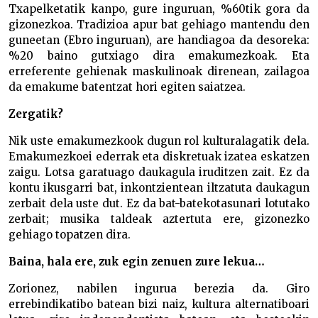
Txapelketatik kanpo, gure inguruan, %60tik gora da
gizonezkoa. Tradizioa apur bat gehiago mantendu den
guneetan (Ebro inguruan), are handiagoa da desoreka:
%20 baino gutxiago dira emakumezkoak. Eta
erreferente gehienak maskulinoak direnean, zailagoa
da emakume batentzat hori egiten saiatzea.
Zergatik?
Nik uste emakumezkook dugun rol kulturalagatik dela.
Emakumezkoei ederrak eta diskretuak izatea eskatzen
zaigu. Lotsa garatuago daukagula iruditzen zait. Ez da
kontu ikusgarri bat, inkontzientean iltzatuta daukagun
zerbait dela uste dut. Ez da bat-batekotasunari lotutako
zerbait; musika taldeak aztertuta ere, gizonezko
gehiago topatzen dira.
Baina, hala ere, zuk egin zenuen zure lekua…
Zorionez, nabilen ingurua berezia da. Giro
errebindikatibo batean bizi naiz, kultura alternatiboari