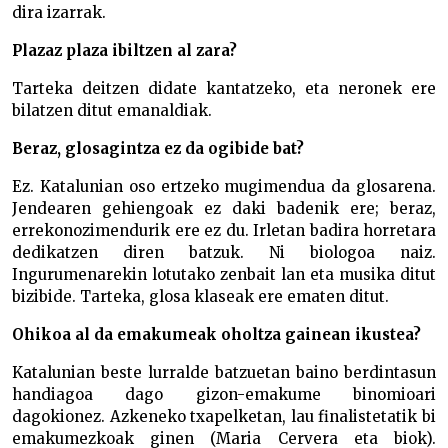
dira izarrak.
Plazaz plaza ibiltzen al zara?
Tarteka deitzen didate kantatzeko, eta neronek ere
bilatzen ditut emanaldiak.
Beraz, glosagintza ez da ogibide bat?
Ez. Katalunian oso ertzeko mugimendua da glosarena.
Jendearen gehiengoak ez daki badenik ere; beraz,
errekonozimendurik ere ez du. Irletan badira horretara
dedikatzen diren batzuk. Ni biologoa naiz.
Ingurumenarekin lotutako zenbait lan eta musika ditut
bizibide. Tarteka, glosa klaseak ere ematen ditut.
Ohikoa al da emakumeak oholtza gainean ikustea?
Katalunian beste lurralde batzuetan baino berdintasun
handiagoa dago gizon-emakume binomioari
dagokionez. Azkeneko txapelketan, lau finalistetatik bi
emakumezkoak ginen (Maria Cervera eta biok).