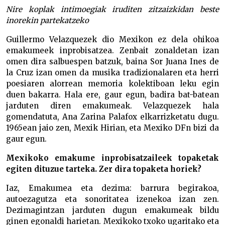
Nire koplak intimoegiak iruditen zitzaizkidan beste
inorekin partekatzeko
Guillermo Velazquezek dio Mexikon ez dela ohikoa
emakumeek inprobisatzea. Zenbait zonaldetan izan
omen dira salbuespen batzuk, baina Sor Juana Ines de
la Cruz izan omen da musika tradizionalaren eta herri
poesiaren alorrean memoria kolektiboan leku egin
duen bakarra. Hala ere, gaur egun, badira bat-batean
jarduten diren emakumeak. Velazquezek hala
gomendatuta, Ana Zarina Palafox elkarrizketatu dugu.
1965ean jaio zen, Mexik Hirian, eta Mexiko DFn bizi da
gaur egun.
Mexikoko emakume inprobisatzaileek topaketak
egiten dituzue tarteka. Zer dira topaketa horiek?
Iaz, Emakumea eta dezima: barrura begirakoa,
autoezagutza eta sonoritatea izenekoa izan zen.
Dezimagintzan jarduten dugun emakumeak bildu
ginen egonaldi harietan. Mexikoko txoko ugaritako eta