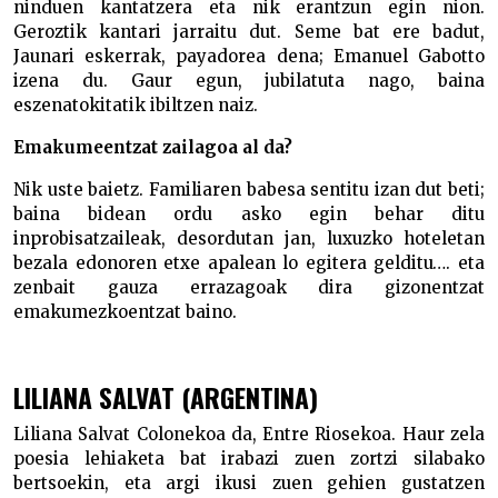
ninduen kantatzera eta nik erantzun egin nion.
Geroztik kantari jarraitu dut. Seme bat ere badut,
Jaunari eskerrak, payadorea dena; Emanuel Gabotto
izena du. Gaur egun, jubilatuta nago, baina
eszenatokitatik ibiltzen naiz.
Emakumeentzat zailagoa al da?
Nik uste baietz. Familiaren babesa sentitu izan dut beti;
baina bidean ordu asko egin behar ditu
inprobisatzaileak, desordutan jan, luxuzko hoteletan
bezala edonoren etxe apalean lo egitera gelditu…. eta
zenbait gauza errazagoak dira gizonentzat
emakumezkoentzat baino.
LILIANA SALVAT (ARGENTINA)
Liliana Salvat Colonekoa da, Entre Riosekoa. Haur zela
poesia lehiaketa bat irabazi zuen zortzi silabako
bertsoekin, eta argi ikusi zuen gehien gustatzen