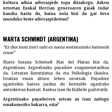
kultura adina adierazpide topa ditzakegu. Azken
urteetan Euskal Herrian generoaren gaiak indar
handia hartu du, baina nola bizi da gai bera
munduko beste adierazpideetan?
MARTA SCHWINDT (ARGENTINA)
“Ez diot inoiz inori nahi ez nuena sentiarazteko baimenik
eman”
Marta Susana Schwindt Mar del Platan bizi da,
Argentinan. Argentinako payadore ezagunenetarikoa
da. Letratan lizentziatua da eta Psikologia ikaslea.
Irratian eman zituen lehen urratsak. Payadore
ugarirekin batera jardun du herrialde ugaritako
antzokietan kantari. Kantua izan du bizibide gaztetatik.
Argentinako payadoreen artean zu izan zaitugu
emakumezko bakarra, ezta?