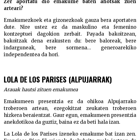
Zer aportatu dio emakume baten ahotsak zuen
arteari?
Emakumezkoek eta gizonezkoak gauza bera aportaten
dute. Nire ustez ez da maskulino eta femenino
kontzeptuei dagokion zerbait. Payada bakoitzean,
bakoitzak dena erakusten du: bere baloreak, bere
indarguneak, bere sormena… generoarekiko
independentea da hori.
LOLA DE LOS PARISES (ALPUJARRAK)
Arauak hautsi zituen emakumea
Emakumeen presentzia ez da ohikoa Alpujarrako
troberoen artean, ezegokitzat zeukaten troberoen
hizkera beraientzat. Gaur egun, emakumeen presentzia
anekdotikoa da guztiz, baina ez da beti hala izan.
La Lola de los Parises izeneko emakume bat izan zen.