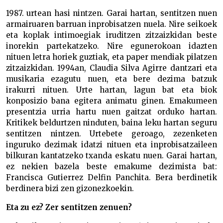
1987. urtean hasi nintzen. Garai hartan, sentitzen nuen
armairuaren barruan inprobisatzen nuela. Nire seikoek
eta koplak intimoegiak iruditzen zitzaizkidan beste
inorekin partekatzeko. Nire egunerokoan idazten
nituen letra horiek guztiak, eta paper mendiak pilatzen
zitzaizkidan. 1994an, Claudia Silva Agirre dantzari eta
musikaria ezagutu nuen, eta bere dezima batzuk
irakurri nituen. Urte hartan, lagun bat eta biok
konposizio bana egitera animatu ginen. Emakumeen
presentzia urria hartu nuen gaitzat orduko hartan.
Kritikek beldurtzen ninduten, baina leku hartan seguru
sentitzen nintzen. Urtebete geroago, zezenketen
inguruko dezimak idatzi nituen eta inprobisatzaileen
bilkuran kantatzeko txanda eskatu nuen. Garai hartan,
ez nekien bazela beste emakume dezimista bat:
Francisca Gutierrez Delfin Panchita. Bera berdinetik
berdinera bizi zen gizonezkoekin.
Eta zu ez? Zer sentitzen zenuen?