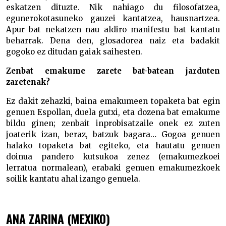
eskatzen dituzte. Nik nahiago du filosofatzea,
egunerokotasuneko gauzei kantatzea, hausnartzea.
Apur bat nekatzen nau aldiro manifestu bat kantatu
beharrak. Dena den, glosadorea naiz eta badakit
gogoko ez ditudan gaiak saihesten.
Zenbat emakume zarete bat-batean jarduten
zaretenak?
Ez dakit zehazki, baina emakumeen topaketa bat egin
genuen Espollan, duela gutxi, eta dozena bat emakume
bildu ginen; zenbait inprobisatzaile onek ez zuten
joaterik izan, beraz, batzuk bagara… Gogoa genuen
halako topaketa bat egiteko, eta hautatu genuen
doinua pandero kutsukoa zenez (emakumezkoei
lerratua normalean), erabaki genuen emakumezkoek
soilik kantatu ahal izango genuela.
ANA ZARINA (MEXIKO)