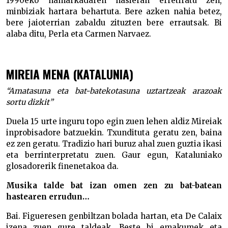
1990eko hamarkadaren hasieran erretiratu zen,
minbiziak hartara behartuta. Bere azken nahia betez,
bere jaioterrian zabaldu zituzten bere errautsak. Bi
alaba ditu, Perla eta Carmen Narvaez.
MIREIA MENA (KATALUNIA)
“Amatasuna eta bat-batekotasuna uztartzeak arazoak
sortu dizkit”
Duela 15 urte inguru topo egin zuen lehen aldiz Mireiak
inprobisadore batzuekin. Txundituta geratu zen, baina
ez zen geratu. Tradizio hari buruz ahal zuen guztia ikasi
eta berrinterpretatu zuen. Gaur egun, Kataluniako
glosadorerik finenetakoa da.
Musika talde bat izan omen zen zu bat-batean
hastearen errudun…
Bai. Figueresen genbiltzan bolada hartan, eta De Calaix
izena zuen gure taldeak. Beste bi emakumek eta