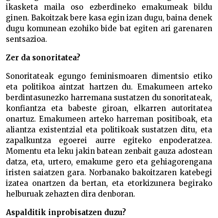
ikasketa maila oso ezberdineko emakumeak bildu
ginen. Bakoitzak bere kasa egin izan dugu, baina denek
dugu komunean ezohiko bide bat egiten ari garenaren
sentsazioa.
Zer da sonoritatea?
Sonoritateak egungo feminismoaren dimentsio etiko
eta politikoa aintzat hartzen du. Emakumeen arteko
berdintasunezko harremana sustatzen du sonoritateak,
konfiantza eta babeste giroan, elkarren autoritatea
onartuz. Emakumeen arteko harreman positiboak, eta
aliantza existentzial eta politikoak sustatzen ditu, eta
zapalkuntza egoerei aurre egiteko enpoderatzea.
Momentu eta leku jakin batean zenbait gauza adostean
datza, eta, urtero, emakume gero eta gehiagorengana
iristen saiatzen gara. Norbanako bakoitzaren katebegi
izatea onartzen da bertan, eta etorkizunera begirako
helburuak zehazten dira denboran.
Aspalditik inprobisatzen duzu?