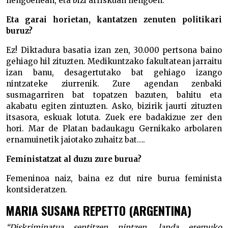
nengoenean, eta bizi arriskuan nengoen.
Eta garai horietan, kantatzen zenuten politikari
buruz?
Ez! Diktadura basatia izan zen, 30.000 pertsona baino
gehiago hil zituzten. Medikuntzako fakultatean jarraitu
izan banu, desagertutako bat gehiago izango
nintzateke ziurrenik. Zure agendan zenbaki
susmagarriren bat topatzen bazuten, bahitu eta
akabatu egiten zintuzten. Asko, bizirik jaurti zituzten
itsasora, eskuak lotuta. Zuek ere badakizue zer den
hori. Mar de Platan badaukagu Gernikako arbolaren
ernamuinetik jaiotako zuhaitz bat….
Feministatzat al duzu zure burua?
Femeninoa naiz, baina ez dut nire burua feminista
kontsideratzen.
MARIA SUSANA REPETTO (ARGENTINA)
“Diskriminatua sentitzen nintzen, landa eremuko