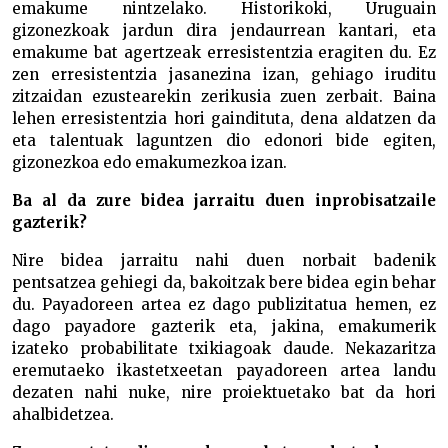
emakume nintzelako. Historikoki, Uruguain
gizonezkoak jardun dira jendaurrean kantari, eta
emakume bat agertzeak erresistentzia eragiten du. Ez
zen erresistentzia jasanezina izan, gehiago iruditu
zitzaidan ezustearekin zerikusia zuen zerbait. Baina
lehen erresistentzia hori gaindituta, dena aldatzen da
eta talentuak laguntzen dio edonori bide egiten,
gizonezkoa edo emakumezkoa izan.
Ba al da zure bidea jarraitu duen inprobisatzaile
gazterik?
Nire bidea jarraitu nahi duen norbait badenik
pentsatzea gehiegi da, bakoitzak bere bidea egin behar
du. Payadoreen artea ez dago publizitatua hemen, ez
dago payadore gazterik eta, jakina, emakumerik
izateko probabilitate txikiagoak daude. Nekazaritza
eremutaeko ikastetxeetan payadoreen artea landu
dezaten nahi nuke, nire proiektuetako bat da hori
ahalbidetzea.