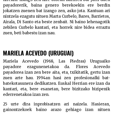
payadorerik, baina genero berekoekin ere berdin
jokatzen zuenen bat izango zen, asko jota. Kantuan ari
nintzela ezagutu nituen Marta Curbelo, Bares, Barrietos,
Airala, Di Santo eta beste zenbait. Ni baino lehenagotik
zebilen Curbelo kantari, eta horrek nire bidea erraztu
zuen, beti babestu izan nau.
MARIELA ACEVEDO (URUGUAI)
Mariela Acevedo (1968, Las Piedras) Uruguaiko
payadore ezagunenetakoa da. Flores Acevedo
payadorea izan zen bere aita, eta, txikitatik, gertu izan
zuen arte hau. 1994an hasi zen profesionalki bat-
batekotasunera dedikatzen. Euskal Herrian ere izan da
kantari, eta, bere esanetan, bere bizitzako bizipenik
ederrenetakoa izan zen.
25 urte dira inprobisatzen ari naizela. Hasieran,
gainontzekoek baino arazo gehiago izan nituen