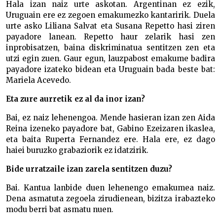
Hala izan naiz urte askotan. Argentinan ez ezik,
Uruguain ere ez zegoen emakumezko kantaririk. Duela
urte asko Liliana Salvat eta Susana Repetto hasi ziren
payadore lanean. Repetto haur zelarik hasi zen
inprobisatzen, baina diskriminatua sentitzen zen eta
utzi egin zuen. Gaur egun, lauzpabost emakume badira
payadore izateko bidean eta Uruguain bada beste bat:
Mariela Acevedo.
Eta zure aurretik ez al da inor izan?
Bai, ez naiz lehenengoa. Mende hasieran izan zen Aida
Reina izeneko payadore bat, Gabino Ezeizaren ikaslea,
eta baita Ruperta Fernandez ere. Hala ere, ez dago
haiei buruzko grabaziorik ez idatzirik.
Bide urratzaile izan zarela sentitzen duzu?
Bai. Kantua lanbide duen lehenengo emakumea naiz.
Dena asmatuta zegoela zirudienean, bizitza irabazteko
modu berri bat asmatu nuen.