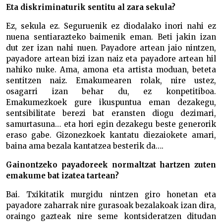
Eta diskriminaturik sentitu al zara sekula?
Ez, sekula ez. Seguruenik ez diodalako inori nahi ez
nuena sentiarazteko baimenik eman. Beti jakin izan
dut zer izan nahi nuen. Payadore artean jaio nintzen,
payadore artean bizi izan naiz eta payadore artean hil
nahiko nuke. Ama, amona eta artista moduan, beteta
sentitzen naiz. Emakumearen rolak, nire ustez,
osagarri izan behar du, ez konpetitiboa.
Emakumezkoek gure ikuspuntua eman dezakegu,
sentsibilitate berezi bat eransten diogu dezimari,
samurtasuna… eta hori egin dezakegu beste generorik
eraso gabe. Gizonezkoek kantatu diezaiokete amari,
baina ama bezala kantatzea besterik da….
Gainontzeko payadoreek normaltzat hartzen zuten
emakume bat izatea tartean?
Bai. Txikitatik murgidu nintzen giro honetan eta
payadore zaharrak nire gurasoak bezalakoak izan dira,
oraingo gazteak nire seme kontsideratzen ditudan