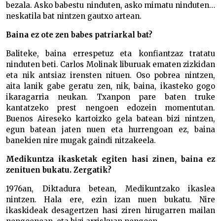
bezala. Asko babestu ninduten, asko mimatu ninduten…
neskatila bat nintzen gautxo artean.
Baina ez ote zen babes patriarkal bat?
Baliteke, baina errespetuz eta konfiantzaz tratatu
ninduten beti. Carlos Molinak liburuak ematen zizkidan
eta nik antsiaz irensten nituen. Oso pobrea nintzen,
aita lanik gabe geratu zen, nik, baina, ikasteko gogo
ikaragarria neukan. Txanpon pare baten truke
kantatzeko prest nengoen edozein momentutan.
Buenos Aireseko kartoizko gela batean bizi nintzen,
egun batean jaten nuen eta hurrengoan ez, baina
banekien nire mugak gaindi nitzakeela.
Medikuntza ikasketak egiten hasi zinen, baina ez
zenituen bukatu. Zergatik?
1976an, Diktadura betean, Medikuntzako ikaslea
nintzen. Hala ere, ezin izan nuen bukatu. Nire
ikaskideak desagertzen hasi ziren hirugarren mailan