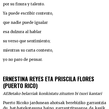
por su finura y talento.
Ya puede escribir contento,
que nadie puede igualar
esa dulzura al hablar
su verso que sentimiento;
mientras su carta contesto,
yo no paro de pensar.
ERNESTINA REYES ETA PRISCILA FLORES
(PUERTO RICO)
AEBetako belarriak konkistatu zituzten bi txori kantari
Puerto Ricoko jardunean ahotsak berebiziko garrantzia
du, bat-batekotasuna baino garrantzitsuagoa da kasik.