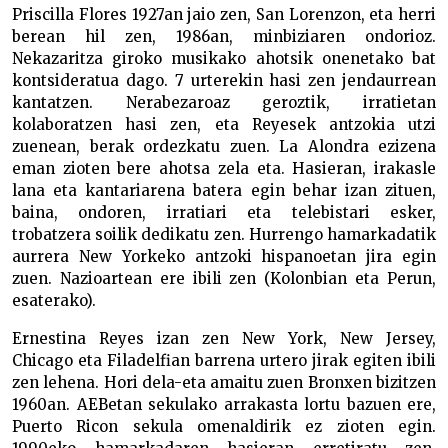
Priscilla Flores 1927an jaio zen, San Lorenzon, eta herri
berean hil zen, 1986an, minbiziaren ondorioz.
Nekazaritza giroko musikako ahotsik onenetako bat
kontsideratua dago. 7 urterekin hasi zen jendaurrean
kantatzen. Nerabezaroaz geroztik, irratietan
kolaboratzen hasi zen, eta Reyesek antzokia utzi
zuenean, berak ordezkatu zuen. La Alondra ezizena
eman zioten bere ahotsa zela eta. Hasieran, irakasle
lana eta kantariarena batera egin behar izan zituen,
baina, ondoren, irratiari eta telebistari esker,
trobatzera soilik dedikatu zen. Hurrengo hamarkadatik
aurrera New Yorkeko antzoki hispanoetan jira egin
zuen. Nazioartean ere ibili zen (Kolonbian eta Perun,
esaterako).
Ernestina Reyes izan zen New York, New Jersey,
Chicago eta Filadelfian barrena urtero jirak egiten ibili
zen lehena. Hori dela-eta amaitu zuen Bronxen bizitzen
1960an. AEBetan sekulako arrakasta lortu bazuen ere,
Puerto Ricon sekula omenaldirik ez zioten egin.