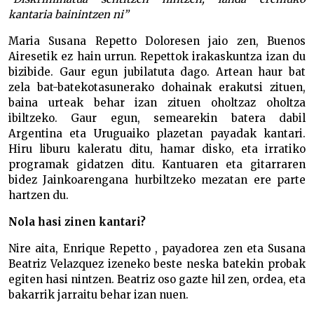
kantaria bainintzen ni”
Maria Susana Repetto Doloresen jaio zen, Buenos
Airesetik ez hain urrun. Repettok irakaskuntza izan du
bizibide. Gaur egun jubilatuta dago. Artean haur bat
zela bat-batekotasunerako dohainak erakutsi zituen,
baina urteak behar izan zituen oholtzaz oholtza
ibiltzeko. Gaur egun, semearekin batera dabil
Argentina eta Uruguaiko plazetan payadak kantari.
Hiru liburu kaleratu ditu, hamar disko, eta irratiko
programak gidatzen ditu. Kantuaren eta gitarraren
bidez Jainkoarengana hurbiltzeko mezatan ere parte
hartzen du.
Nola hasi zinen kantari?
Nire aita, Enrique Repetto , payadorea zen eta Susana
Beatriz Velazquez izeneko beste neska batekin probak
egiten hasi nintzen. Beatriz oso gazte hil zen, ordea, eta
bakarrik jarraitu behar izan nuen.