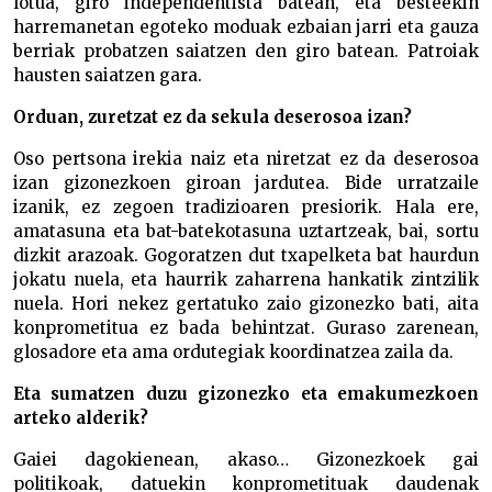
lotua, giro independentista batean, eta besteekin
harremanetan egoteko moduak ezbaian jarri eta gauza
berriak probatzen saiatzen den giro batean. Patroiak
hausten saiatzen gara.
Orduan, zuretzat ez da sekula deserosoa izan?
Oso pertsona irekia naiz eta niretzat ez da deserosoa
izan gizonezkoen giroan jardutea. Bide urratzaile
izanik, ez zegoen tradizioaren presiorik. Hala ere,
amatasuna eta bat-batekotasuna uztartzeak, bai, sortu
dizkit arazoak. Gogoratzen dut txapelketa bat haurdun
jokatu nuela, eta haurrik zaharrena hankatik zintzilik
nuela. Hori nekez gertatuko zaio gizonezko bati, aita
konprometitua ez bada behintzat. Guraso zarenean,
glosadore eta ama ordutegiak koordinatzea zaila da.
Eta sumatzen duzu gizonezko eta emakumezkoen
arteko alderik?
Gaiei dagokienean, akaso… Gizonezkoek gai
politikoak, datuekin konprometituak daudenak