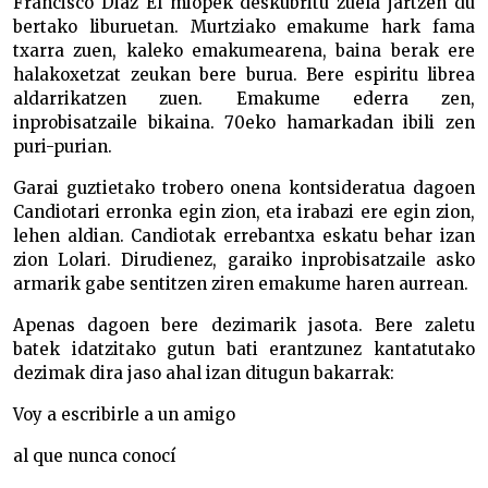
Francisco Diaz El miopek deskubritu zuela jartzen du
bertako liburuetan. Murtziako emakume hark fama
txarra zuen, kaleko emakumearena, baina berak ere
halakoxetzat zeukan bere burua. Bere espiritu librea
aldarrikatzen zuen. Emakume ederra zen,
inprobisatzaile bikaina. 70eko hamarkadan ibili zen
puri-purian.
Garai guztietako trobero onena kontsideratua dagoen
Candiotari erronka egin zion, eta irabazi ere egin zion,
lehen aldian. Candiotak errebantxa eskatu behar izan
zion Lolari. Dirudienez, garaiko inprobisatzaile asko
armarik gabe sentitzen ziren emakume haren aurrean.
Apenas dagoen bere dezimarik jasota. Bere zaletu
batek idatzitako gutun bati erantzunez kantatutako
dezimak dira jaso ahal izan ditugun bakarrak:
Voy a escribirle a un amigo
al que nunca conocí