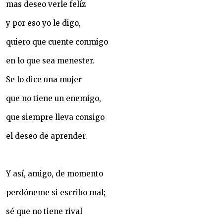
mas deseo verle felíz
y por eso yo le digo,
quiero que cuente conmigo
en lo que sea menester.
Se lo dice una mujer
que no tiene un enemigo,
que siempre lleva consigo
el deseo de aprender.
Y así, amigo, de momento
perdóneme si escribo mal;
sé que no tiene rival