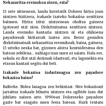
Nekazaritza eremukoa zinen, ezta?
13 urte nituenean, landa lurretatik Dolores hirira joan
nintzen bizitzera, irakasle izateko bokazioa sentitzen
bainuen. Hirira iritsi nintzenean oholtza gainera
igotzeari utzi nion. Diskriminatua sentitzen nintzen.
Landa eremuko kantaria nintzen ni eta ohikoena
payadoreak hiritarrak izatea zen. Berez geunden
diskriminatuak nekazaritza eremukoak, baina, gainera,
13 urteko neska bat, gizonen alorra kontsideratua den
batean zebilena… nahiago izan nuen ez saiatu. Hala ere,
sekula ez diot utzi dezimak idazteari, eta lagunekin eta
etxean kantari segitu dut beti.
Irakasle bokazioa indartsuagoa zen payadore
bokazioa baino?
Baliteke. Bidea lauagoa zen behintzat. Nire bokazioari
jarraituz irakasle bihurtu nintzen eta ogibide izan dut
jubilatu naizen arte. 1990ean Doloreseko payadore
gazte bat ezagutu nuen festa batean. Hark tentatu