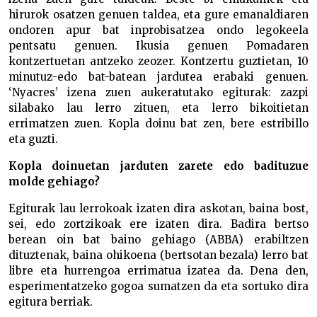
hirurok osatzen genuen taldea, eta gure emanaldiaren
ondoren apur bat inprobisatzea ondo legokeela
pentsatu genuen. Ikusia genuen Pomadaren
kontzertuetan antzeko zeozer. Kontzertu guztietan, 10
minutuz-edo bat-batean jardutea erabaki genuen.
‘Nyacres’ izena zuen aukeratutako egiturak: zazpi
silabako lau lerro zituen, eta lerro bikoitietan
errimatzen zuen. Kopla doinu bat zen, bere estribillo
eta guzti.
Kopla doinuetan jarduten zarete edo badituzue
molde gehiago?
Egiturak lau lerrokoak izaten dira askotan, baina bost,
sei, edo zortzikoak ere izaten dira. Badira bertso
berean oin bat baino gehiago (ABBA) erabiltzen
dituztenak, baina ohikoena (bertsotan bezala) lerro bat
libre eta hurrengoa errimatua izatea da. Dena den,
esperimentatzeko gogoa sumatzen da eta sortuko dira
egitura berriak.