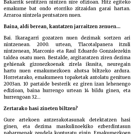
Bakarrik sentitzen nintzen nire ofizioan. Hitz egiteko
emakume bat ondo etorriko zitzaidan garai hartan.
Arraroa nintzela pentsatzen nuen.
Baina, aldi berean, kantatzen jarraitzen zenuen…
Bai. Ikaragarri gozatzen nuen dezimak sortzen ari
nintzenean. 2000. urtean, Tlacotalpanera itzuli
nintzenean, Marconio eta Raul Eduardo Gonzalezekin
taldea osatu nuen. Bestalde, argitaratzen ziren dezima
gehienak gizonezkoenak zirela ikusita, neuregain
hartu nuen emakumezkoen ahotsa biltzeko ardura.
Horretarako, emakumeen topaketak antolatu genituen
2003an. 10 partaide besterik ez giren izan lehenengo
edizioan, baina hurrengo urtean 14 bildu ginen, eta
hurrengoan 32…
Zertarako hasi zineten biltzen?
Gure artekoen antzerakotasunak detektatzen hasi
ginen, eta dezima maskulinoekiko ezberdintasun
nabarmenak zeudela konturatu ginin. Emakumezkoen