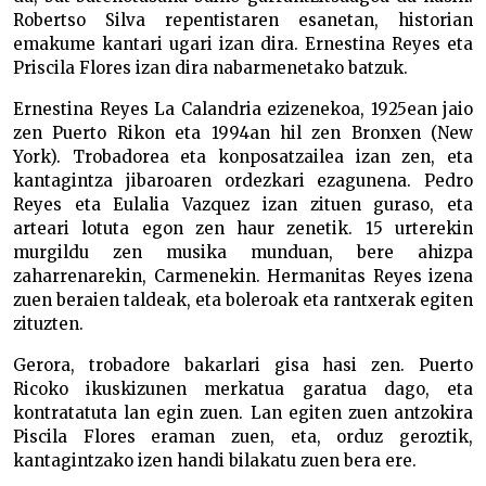
Robertso Silva repentistaren esanetan, historian
emakume kantari ugari izan dira. Ernestina Reyes eta
Priscila Flores izan dira nabarmenetako batzuk.
Ernestina Reyes La Calandria ezizenekoa, 1925ean jaio
zen Puerto Rikon eta 1994an hil zen Bronxen (New
York). Trobadorea eta konposatzailea izan zen, eta
kantagintza jibaroaren ordezkari ezagunena. Pedro
Reyes eta Eulalia Vazquez izan zituen guraso, eta
arteari lotuta egon zen haur zenetik. 15 urterekin
murgildu zen musika munduan, bere ahizpa
zaharrenarekin, Carmenekin. Hermanitas Reyes izena
zuen beraien taldeak, eta boleroak eta rantxerak egiten
zituzten.
Gerora, trobadore bakarlari gisa hasi zen. Puerto
Ricoko ikuskizunen merkatua garatua dago, eta
kontratatuta lan egin zuen. Lan egiten zuen antzokira
Piscila Flores eraman zuen, eta, orduz geroztik,
kantagintzako izen handi bilakatu zuen bera ere.