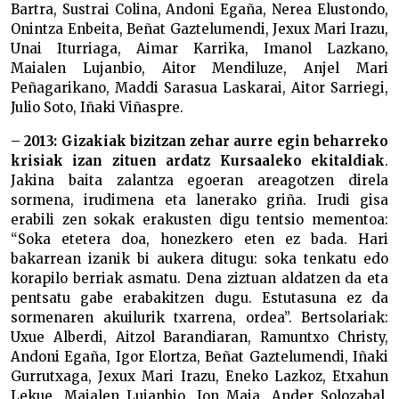
Bartra, Sustrai Colina, Andoni Egaña, Nerea Elustondo,
Onintza Enbeita, Beñat Gaztelumendi, Jexux Mari Irazu,
Unai Iturriaga, Aimar Karrika, Imanol Lazkano,
Maialen Lujanbio, Aitor Mendiluze, Anjel Mari
Peñagarikano, Maddi Sarasua Laskarai, Aitor Sarriegi,
Julio Soto, Iñaki Viñaspre.
– 2013: Gizakiak bizitzan zehar aurre egin beharreko
krisiak izan zituen ardatz Kursaaleko ekitaldiak
.
Jakina baita zalantza egoeran areagotzen direla
sormena, irudimena eta lanerako griña. Irudi gisa
erabili zen sokak erakusten digu tentsio mementoa:
“Soka etetera doa, honezkero eten ez bada. Hari
bakarrean izanik bi aukera ditugu: soka tenkatu edo
korapilo berriak asmatu. Dena ziztuan aldatzen da eta
pentsatu gabe erabakitzen dugu. Estutasuna ez da
sormenaren akuilurik txarrena, ordea”. Bertsolariak:
Uxue Alberdi, Aitzol Barandiaran, Ramuntxo Christy,
Andoni Egaña, Igor Elortza, Beñat Gaztelumendi, Iñaki
Gurrutxaga, Jexux Mari Irazu, Eneko Lazkoz, Etxahun
Lekue, Maialen Lujanbio, Jon Maia, Ander Solozabal,