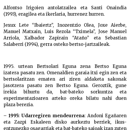
Alfontso Irigoien antolatzailea eta Santi Onaindia
(1993), eragilea eta ikerlaria, hurrenez hurren.
Jexux Lete “Ibaiertz”, Inozentzio Olea, Joxe Aierbe,
Manuel Matxain, Luis Rezola “Tximela”, Jose Manuel
Arriola, Xalbador Zapirain “Ataño” eta Sebastian
Salaberri (1994), gerra osteko bertso-jartzaileak.
1995. urtean Bertsolari Eguna zena Bertso Eguna
izatera pasatu zen. Omenaldien garaia itxi egin zen eta
bertsolaritzan ematen ari ziren aldaketa sakonak
jasotzera pasatu zen Bertso Eguna. Geroztik, gune
irekia bihurtu da, bat-bateko sorkuntza eta
esperimentazioaren arteko oreka bilatu nahi duen
plaza berezia.
– 1995: Udarregiren mendeurrena
: Andoni Egañaren
eta Zazpi Eskaleen disko aurkeztu berriek, ikus-
entzunezko osagarriak eta bat-bateko saioak izan zuten