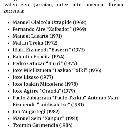
izaten zen. Jarraian, urtez urte omendu direnen
zerrenda:
Manuel Olaizola Uztapide (1968)
Fernando Aire “Xalbador” (1969)
Manuel Lasarte (1971)
Mattin Treku (1972)
Iñaki Eizmendi “Baserri” (1973)
Balentin Enbeita (1974)
Pedro Ortuzar “Iturri” (1975)
Joxe Miel Iztueta “Lazkao Txiki” (1976)
Joxe Lizaso (1977)
Joxe Joakin Mitxelena (1978)
Joxe Agirre “Oranda” (1979)
Paulo Zubiarrain “Paulo Txikia”, Antonio Mari
Eizmendi “Loidisaletxe” (1981)
Jon Mugartegi (1982)
Manuel Sein “Xanpun” (1983)
Txomin Garmendia (1984)