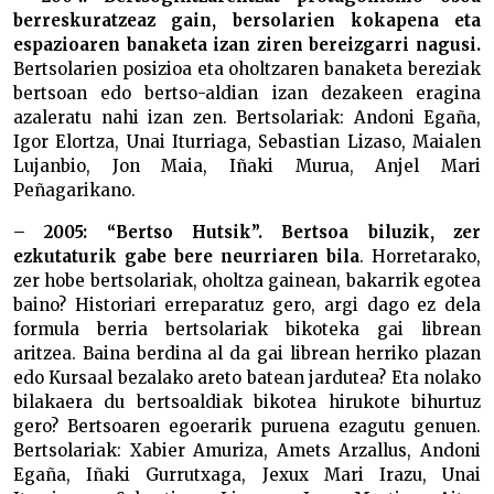
berreskuratzeaz gain, bersolarien kokapena eta
espazioaren banaketa izan ziren bereizgarri nagusi.
Bertsolarien posizioa eta oholtzaren banaketa bereziak
bertsoan edo bertso-aldian izan dezakeen eragina
azaleratu nahi izan zen. Bertsolariak: Andoni Egaña,
Igor Elortza, Unai Iturriaga, Sebastian Lizaso, Maialen
Lujanbio, Jon Maia, Iñaki Murua, Anjel Mari
Peñagarikano.
– 2005: “Bertso Hutsik”. Bertsoa biluzik, zer
ezkutaturik gabe bere neurriaren bila
. Horretarako,
zer hobe bertsolariak, oholtza gainean, bakarrik egotea
baino? Historiari erreparatuz gero, argi dago ez dela
formula berria bertsolariak bikoteka gai librean
aritzea. Baina berdina al da gai librean herriko plazan
edo Kursaal bezalako areto batean jardutea? Eta nolako
bilakaera du bertsoaldiak bikotea hirukote bihurtuz
gero? Bertsoaren egoerarik puruena ezagutu genuen.
Bertsolariak: Xabier Amuriza, Amets Arzallus, Andoni
Egaña, Iñaki Gurrutxaga, Jexux Mari Irazu, Unai