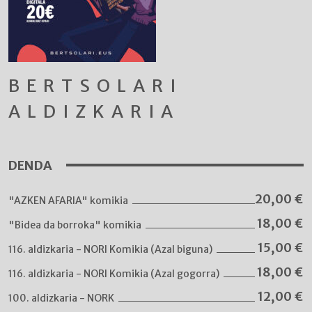
BERTSOLARI
ALDIZKARIA
DENDA
20,00
€
"AZKEN AFARIA" komikia
18,00
€
"Bidea da borroka" komikia
15,00
€
116. aldizkaria - NORI Komikia (Azal biguna)
18,00
€
116. aldizkaria - NORI Komikia (Azal gogorra)
12,00
€
100. aldizkaria - NORK