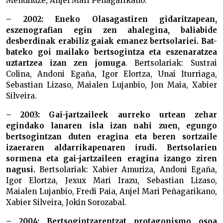
Mendiluze, Anjel Mari Peñagarikano.
– 2002: Eneko Olasagastiren gidaritzapean,
eszenografian egin zen ahalegina, baliabide
desberdinak erabiliz gaiak emanez bertsolariei. Bat-
bateko goi mailako bertsogintza eta eszenaratzea
uztartzea izan zen jomuga
. Bertsolariak: Sustrai
Colina, Andoni Egaña, Igor Elortza, Unai Iturriaga,
Sebastian Lizaso, Maialen Lujanbio, Jon Maia, Xabier
Silveira.
– 2003: Gai-jartzaileek aurreko urtean zehar
egindako lanaren isla izan nahi zuen, egungo
bertsogintzan duten eragina eta beren sortzaile
izaeraren aldarrikapenaren irudi. Bertsolarien
sormena eta gai-jartzaileen eragina izango ziren
nagusi.
Bertsolariak: Xabier Amuriza, Andoni Egaña,
Igor Elortza, Jexux Mari Irazu, Sebastian Lizaso,
Maialen Lujanbio, Fredi Paia, Anjel Mari Peñagarikano,
Xabier Silveira, Jokin Sorozabal.
– 2004: Bertsogintzarentzat protagonismo osoa