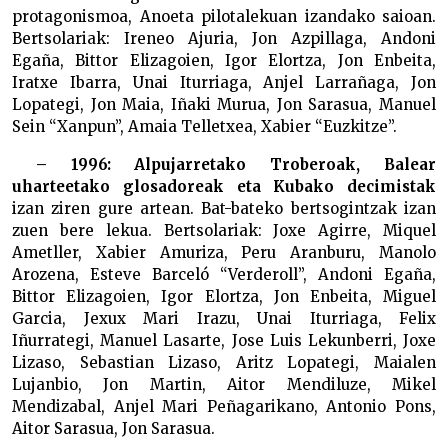
protagonismoa, Anoeta pilotalekuan izandako saioan.
Bertsolariak: Ireneo Ajuria, Jon Azpillaga, Andoni
Egaña, Bittor Elizagoien, Igor Elortza, Jon Enbeita,
Iratxe Ibarra, Unai Iturriaga, Anjel Larrañaga, Jon
Lopategi, Jon Maia, Iñaki Murua, Jon Sarasua, Manuel
Sein “Xanpun”, Amaia Telletxea, Xabier “Euzkitze”.
– 1996: Alpujarretako Troberoak, Balear
uharteetako glosadoreak eta Kubako decimistak
izan ziren gure artean. Bat-bateko bertsogintzak izan
zuen bere lekua. Bertsolariak: Joxe Agirre, Miquel
Ametller, Xabier Amuriza, Peru Aranburu, Manolo
Arozena, Esteve Barceló “Verderoll”, Andoni Egaña,
Bittor Elizagoien, Igor Elortza, Jon Enbeita, Miguel
Garcia, Jexux Mari Irazu, Unai Iturriaga, Felix
Iñurrategi, Manuel Lasarte, Jose Luis Lekunberri, Joxe
Lizaso, Sebastian Lizaso, Aritz Lopategi, Maialen
Lujanbio, Jon Martin, Aitor Mendiluze, Mikel
Mendizabal, Anjel Mari Peñagarikano, Antonio Pons,
Aitor Sarasua, Jon Sarasua.