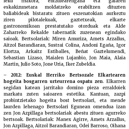
leku fisikora, entzulearengana eta gaiaren
eskakizunetara moldatzeko erabiltzen dituzten
baliabideak bistaratu zituen eszenatokian aurkeztu
ziren pilotalekuak, gaztetxeak, elkarte
gastronomikoan prestatutako otorduak eta Alde
Zaharreko Rekalde tabernatik zuzenean egindako
saioak. Bertsolariak: Miren Amuriza, Amets Arzallus,
Aitzol Barandiaran, Sustrai Colina, Andoni Egaña, Igor
Elortza, Arkaitz Estiballes, Beñat Gaztelumendi,
Sebastian Lizaso, Maialen Lujanbio, Jon Maia, Alaia
Martin, Julio Soto, Jone Uria, Iker Zubeldia.
– 2012: Euskal Herriko Bertsozale Elkartearen
hogeita bosgarren urteurrena ospatu zen
. Elkarren
segidan katean jarritako domino pieza erraldoiek
markatu zuten saioaren estetika. Kantuan, zazpi
probintzietako hogeita bost bertsolari, eta mende
laurden lehenago Bertsolari Egunean omendua izan
zen Jon Azpillaga bertsolariak abestu zituen agurreko
bertsoak. Bertsolariak: Manex Agirre, Amets Arzallus,
Jon Azpillaga, Aitzol Barandiaran, Odei Barroso, Oihana