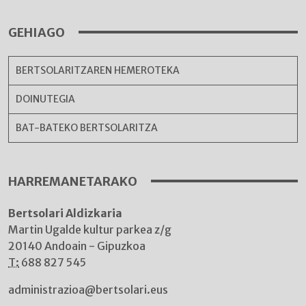
GEHIAGO
BERTSOLARITZAREN HEMEROTEKA
DOINUTEGIA
BAT-BATEKO BERTSOLARITZA
HARREMANETARAKO
Bertsolari Aldizkaria
Martin Ugalde kultur parkea z/g
20140 Andoain - Gipuzkoa
T:
688 827 545
administrazioa@bertsolari.eus