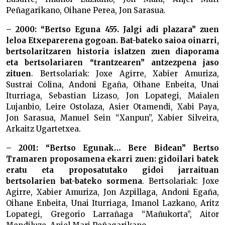
Peñagarikano, Oihane Perea, Jon Sarasua.
– 2000: “Bertso Eguna 455. Jalgi adi plazara” zuen
leloa Etxeparerena gogoan. Bat-bateko saioa oinarri,
bertsolaritzaren historia islatzen zuen diaporama
eta bertsolariaren “trantzearen” antzezpena jaso
zituen
. Bertsolariak: Joxe Agirre, Xabier Amuriza,
Sustrai Colina, Andoni Egaña, Oihane Enbeita, Unai
Iturriaga, Sebastian Lizaso, Jon Lopategi, Maialen
Lujanbio, Leire Ostolaza, Asier Otamendi, Xabi Paya,
Jon Sarasua, Manuel Sein “Xanpun”, Xabier Silveira,
Arkaitz Ugartetxea.
– 2001: “Bertso Egunak… Bere Bidean” Bertso
Tramaren proposamena ekarri zuen: gidoilari batek
eratu eta proposatutako gidoi jarraituan
bertsolarien bat-bateko sormena
. Bertsolariak: Joxe
Agirre, Xabier Amuriza, Jon Azpillaga, Andoni Egaña,
Oihane Enbeita, Unai Iturriaga, Imanol Lazkano, Aritz
Lopategi, Gregorio Larrañaga “Mañukorta”, Aitor