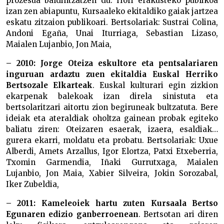
prozesua baldintzatzen du. Hori erakusteko publikoa
izan zen abiapuntu, Kursaaleko ekitaldiko gaiak jartzea
eskatu zitzaion publikoari. Bertsolariak: Sustrai Colina,
Andoni Egaña, Unai Iturriaga, Sebastian Lizaso,
Maialen Lujanbio, Jon Maia,
– 2010: Jorge Oteiza eskultore eta pentsalariaren
inguruan ardaztu zuen ekitaldia Euskal Herriko
Bertsozale Elkarteak
. Euskal kulturari egin zizkion
ekarpenak balekoak izan direla sinistuta eta
bertsolaritzari aitortu zion begiruneak bultzatuta. Bere
ideiak eta ateraldiak oholtza gainean probak egiteko
baliatu ziren: Oteizaren esaerak, izaera, esaldiak…
gurera ekarri, moldatu eta probatu. Bertsolariak: Uxue
Alberdi, Amets Arzallus, Igor Elortza, Patxi Etxeberria,
Txomin Garmendia, Iñaki Gurrutxaga, Maialen
Lujanbio, Jon Maia, Xabier Silveira, Jokin Sorozabal,
Iker Zubeldia,
– 2011: Kameleoiek hartu zuten Kursaala Bertso
Egunaren edizio ganberroenean
. Bertsotan ari diren