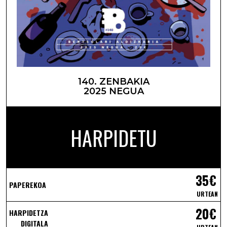
140. ZENBAKIA
2025 NEGUA
HARPIDETU
35€
PAPEREKOA
URTEAN
20€
HARPIDETZA
DIGITALA