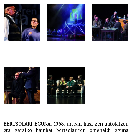
BERTSOLARI EGUNA. 1968. urtean hasi zen antolatzen
eta garaiko hainbat bertsolariren omenaldi eguna