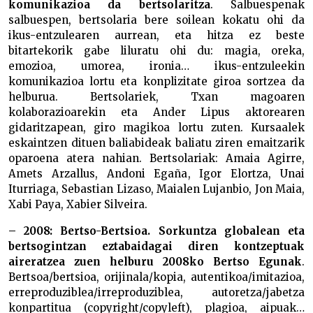
komunikazioa da bertsolaritza
. Salbuespenak
salbuespen, bertsolaria bere soilean kokatu ohi da
ikus-entzulearen aurrean, eta hitza ez beste
bitartekorik gabe liluratu ohi du: magia, oreka,
emozioa, umorea, ironia… ikus-entzuleekin
komunikazioa lortu eta konplizitate giroa sortzea da
helburua. Bertsolariek, Txan magoaren
kolaborazioarekin eta Ander Lipus aktorearen
gidaritzapean, giro magikoa lortu zuten. Kursaalek
eskaintzen dituen baliabideak baliatu ziren emaitzarik
oparoena atera nahian. Bertsolariak: Amaia Agirre,
Amets Arzallus, Andoni Egaña, Igor Elortza, Unai
Iturriaga, Sebastian Lizaso, Maialen Lujanbio, Jon Maia,
Xabi Paya, Xabier Silveira.
– 2008: Bertso-Bertsioa. Sorkuntza globalean eta
bertsogintzan eztabaidagai diren kontzeptuak
aireratzea zuen helburu 2008ko Bertso Egunak
.
Bertsoa/bertsioa, orijinala/kopia, autentikoa/imitazioa,
erreproduziblea/irreproduziblea, autoretza/jabetza
konpartitua (copyright/copyleft), plagioa, aipuak…