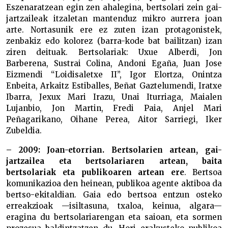
Eszenaratzean egin zen ahalegina, bertsolari zein gai-
jartzaileak itzaletan mantenduz mikro aurrera joan
arte. Nortasunik ere ez zuten izan protagonistek,
zenbakiz edo kolorez (barra-kode bat bailitzan) izan
ziren deituak. Bertsolariak: Uxue Alberdi, Jon
Barberena, Sustrai Colina, Andoni Egaña, Juan Jose
Eizmendi “Loidisaletxe II”, Igor Elortza, Onintza
Enbeita, Arkaitz Estiballes, Beñat Gaztelumendi, Iratxe
Ibarra, Jexux Mari Irazu, Unai Iturriaga, Maialen
Lujanbio, Jon Martin, Fredi Paia, Anjel Mari
Peñagarikano, Oihane Perea, Aitor Sarriegi, Iker
Zubeldia.
– 2009: Joan-etorrian. Bertsolarien artean, gai-
jartzailea eta bertsolariaren artean, baita
bertsolariak eta publikoaren artean ere
. Bertsoa
komunikazioa den heinean, publikoa agente aktiboa da
bertso-ekitaldian. Gaia edo bertsoa entzun osteko
erreakzioak —isiltasuna, txaloa, keinua, algara—
eragina du bertsolariarengan eta saioan, eta sormen