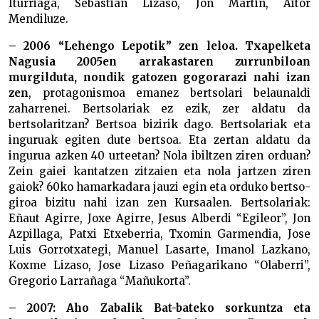
Iturriaga, Sebastian Lizaso, Jon Martin, Aitor
Mendiluze.
– 2006 “Lehengo Lepotik” zen leloa. Txapelketa
Nagusia 2005en arrakastaren zurrunbiloan
murgilduta, nondik gatozen gogorarazi nahi izan
zen
, protagonismoa emanez bertsolari belaunaldi
zaharrenei. Bertsolariak ez ezik, zer aldatu da
bertsolaritzan? Bertsoa bizirik dago. Bertsolariak eta
inguruak egiten dute bertsoa. Eta zertan aldatu da
ingurua azken 40 urteetan? Nola ibiltzen ziren orduan?
Zein gaiei kantatzen zitzaien eta nola jartzen ziren
gaiok? 60ko hamarkadara jauzi egin eta orduko bertso-
giroa bizitu nahi izan zen Kursaalen. Bertsolariak:
Eñaut Agirre, Joxe Agirre, Jesus Alberdi “Egileor”, Jon
Azpillaga, Patxi Etxeberria, Txomin Garmendia, Jose
Luis Gorrotxategi, Manuel Lasarte, Imanol Lazkano,
Koxme Lizaso, Jose Lizaso Peñagarikano “Olaberri”,
Gregorio Larrañaga “Mañukorta”.
– 2007: Aho Zabalik Bat-bateko sorkuntza eta