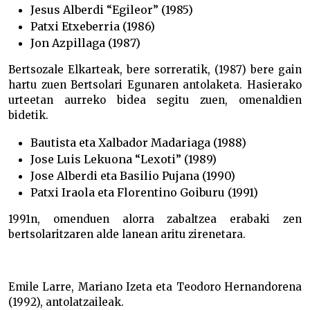
Jesus Alberdi “Egileor” (1985)
Patxi Etxeberria (1986)
Jon Azpillaga (1987)
Bertsozale Elkarteak, bere sorreratik, (1987) bere gain
hartu zuen Bertsolari Egunaren antolaketa. Hasierako
urteetan aurreko bidea segitu zuen, omenaldien
bidetik.
Bautista eta Xalbador Madariaga (1988)
Jose Luis Lekuona “Lexoti” (1989)
Jose Alberdi eta Basilio Pujana (1990)
Patxi Iraola eta Florentino Goiburu (1991)
1991n, omenduen alorra zabaltzea erabaki zen
bertsolaritzaren alde lanean aritu zirenetara.
Emile Larre, Mariano Izeta eta Teodoro Hernandorena
(1992), antolatzaileak.