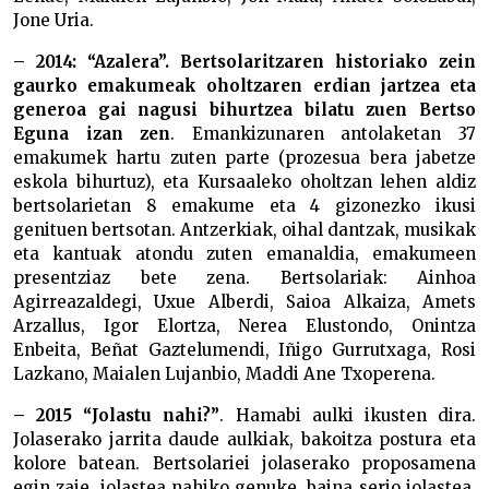
Jone Uria.
– 2014: “Azalera”. Bertsolaritzaren historiako zein
gaurko emakumeak oholtzaren erdian jartzea eta
generoa gai nagusi bihurtzea bilatu zuen Bertso
Eguna izan zen
. Emankizunaren antolaketan 37
emakumek hartu zuten parte (prozesua bera jabetze
eskola bihurtuz), eta Kursaaleko oholtzan lehen aldiz
bertsolarietan 8 emakume eta 4 gizonezko ikusi
genituen bertsotan. Antzerkiak, oihal dantzak, musikak
eta kantuak atondu zuten emanaldia, emakumeen
presentziaz bete zena. Bertsolariak: Ainhoa
Agirreazaldegi, Uxue Alberdi, Saioa Alkaiza, Amets
Arzallus, Igor Elortza, Nerea Elustondo, Onintza
Enbeita, Beñat Gaztelumendi, Iñigo Gurrutxaga, Rosi
Lazkano, Maialen Lujanbio, Maddi Ane Txoperena.
– 2015 “Jolastu nahi?”
. Hamabi aulki ikusten dira.
Jolaserako jarrita daude aulkiak, bakoitza postura eta
kolore batean. Bertsolariei jolaserako proposamena
egin zaie, jolastea nahiko genuke, baina serio jolastea.