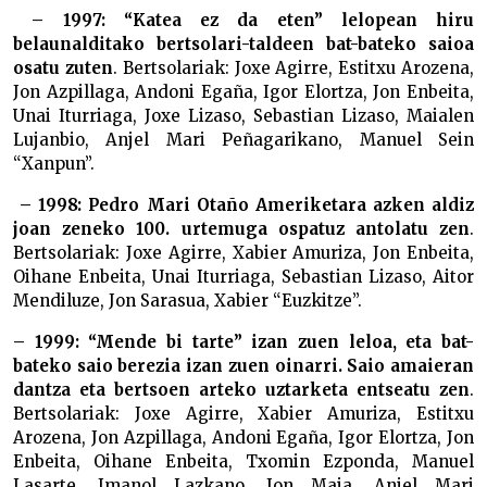
– 1997: “Katea ez da eten” lelopean hiru
belaunalditako bertsolari-taldeen bat-bateko saioa
osatu zuten
. Bertsolariak: Joxe Agirre, Estitxu Arozena,
Jon Azpillaga, Andoni Egaña, Igor Elortza, Jon Enbeita,
Unai Iturriaga, Joxe Lizaso, Sebastian Lizaso, Maialen
Lujanbio, Anjel Mari Peñagarikano, Manuel Sein
“Xanpun”.
– 1998: Pedro Mari Otaño Ameriketara azken aldiz
joan zeneko 100. urtemuga ospatuz antolatu zen
.
Bertsolariak: Joxe Agirre, Xabier Amuriza, Jon Enbeita,
Oihane Enbeita, Unai Iturriaga, Sebastian Lizaso, Aitor
Mendiluze, Jon Sarasua, Xabier “Euzkitze”.
– 1999: “Mende bi tarte” izan zuen leloa, eta bat-
bateko saio berezia izan zuen oinarri. Saio amaieran
dantza eta bertsoen arteko uztarketa entseatu zen
.
Bertsolariak: Joxe Agirre, Xabier Amuriza, Estitxu
Arozena, Jon Azpillaga, Andoni Egaña, Igor Elortza, Jon
Enbeita, Oihane Enbeita, Txomin Ezponda, Manuel
Lasarte, Imanol Lazkano, Jon Maia, Anjel Mari