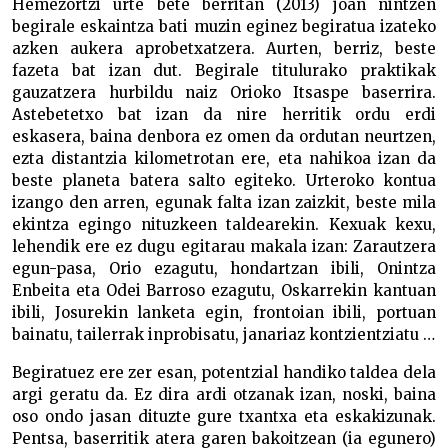
Hemezortzi urte bete berritan (2013) joan nintzen
begirale eskaintza bati muzin eginez begiratua izateko
azken aukera aprobetxatzera. Aurten, berriz, beste
fazeta bat izan dut. Begirale titulurako praktikak
gauzatzera hurbildu naiz Orioko Itsaspe baserrira.
Astebetetxo bat izan da nire herritik ordu erdi
eskasera, baina denbora ez omen da ordutan neurtzen,
ezta distantzia kilometrotan ere, eta nahikoa izan da
beste planeta batera salto egiteko. Urteroko kontua
izango den arren, egunak falta izan zaizkit, beste mila
ekintza egingo nituzkeen taldearekin. Kexuak kexu,
lehendik ere ez dugu egitarau makala izan: Zarautzera
egun-pasa, Orio ezagutu, hondartzan ibili, Onintza
Enbeita eta Odei Barroso ezagutu, Oskarrekin kantuan
ibili, Josurekin lanketa egin, frontoian ibili, portuan
bainatu, tailerrak inprobisatu, janariaz kontzientziatu …
Begiratuez ere zer esan, potentzial handiko taldea dela
argi geratu da. Ez dira ardi otzanak izan, noski, baina
oso ondo jasan dituzte gure txantxa eta eskakizunak.
Pentsa, baserritik atera garen bakoitzean (ia egunero)