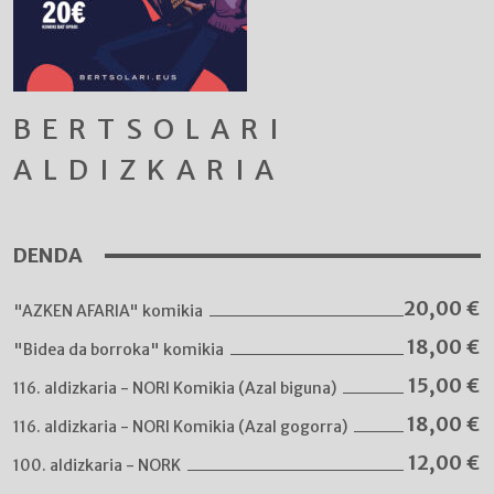
BERTSOLARI
ALDIZKARIA
DENDA
20,00
€
"AZKEN AFARIA" komikia
18,00
€
"Bidea da borroka" komikia
15,00
€
116. aldizkaria - NORI Komikia (Azal biguna)
18,00
€
116. aldizkaria - NORI Komikia (Azal gogorra)
12,00
€
100. aldizkaria - NORK