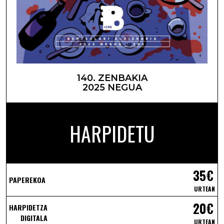
140. ZENBAKIA
2025 NEGUA
HARPIDETU
35€
PAPEREKOA
URTEAN
20€
HARPIDETZA
DIGITALA
URTEAN