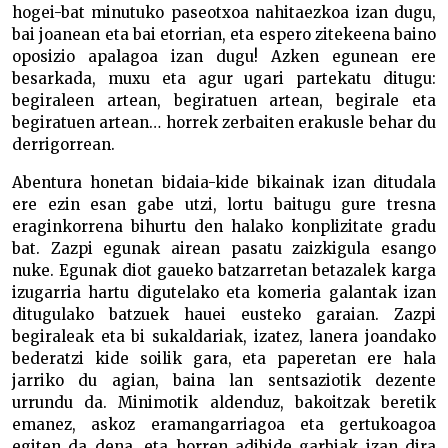
hogei-bat minutuko paseotxoa nahitaezkoa izan dugu,
bai joanean eta bai etorrian, eta espero zitekeena baino
oposizio apalagoa izan dugu! Azken egunean ere
besarkada, muxu eta agur ugari partekatu ditugu:
begiraleen artean, begiratuen artean, begirale eta
begiratuen artean… horrek zerbaiten erakusle behar du
derrigorrean.
Abentura honetan bidaia-kide bikainak izan ditudala
ere ezin esan gabe utzi, lortu baitugu gure tresna
eraginkorrena bihurtu den halako konplizitate gradu
bat. Zazpi egunak airean pasatu zaizkigula esango
nuke. Egunak diot gaueko batzarretan betazalek karga
izugarria hartu digutelako eta komeria galantak izan
ditugulako batzuek hauei eusteko garaian. Zazpi
begiraleak eta bi sukaldariak, izatez, lanera joandako
bederatzi kide soilik gara, eta paperetan ere hala
jarriko du agian, baina lan sentsaziotik dezente
urrundu da. Minimotik aldenduz, bakoitzak beretik
emanez, askoz eramangarriagoa eta gertukoagoa
egiten da dena, eta horren adibide garbiak izan dira