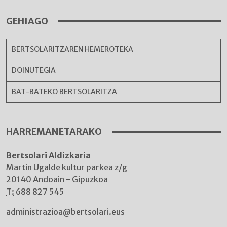
GEHIAGO
BERTSOLARITZAREN HEMEROTEKA
DOINUTEGIA
BAT-BATEKO BERTSOLARITZA
HARREMANETARAKO
Bertsolari Aldizkaria
Martin Ugalde kultur parkea z/g
20140 Andoain - Gipuzkoa
T:
688 827 545
administrazioa@bertsolari.eus