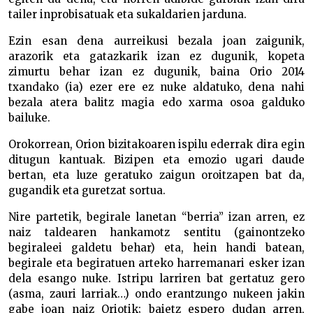
tailer inprobisatuak eta sukaldarien jarduna.
Ezin esan dena aurreikusi bezala joan zaigunik,
arazorik eta gatazkarik izan ez dugunik, kopeta
zimurtu behar izan ez dugunik, baina Orio 2014
txandako (ia) ezer ere ez nuke aldatuko, dena nahi
bezala atera balitz magia edo xarma osoa galduko
bailuke.
Orokorrean, Orion bizitakoaren ispilu ederrak dira egin
ditugun kantuak. Bizipen eta emozio ugari daude
bertan, eta luze geratuko zaigun oroitzapen bat da,
gugandik eta guretzat sortua.
Nire partetik, begirale lanetan “berria” izan arren, ez
naiz taldearen hankamotz sentitu (gainontzeko
begiraleei galdetu behar) eta, hein handi batean,
begirale eta begiratuen arteko harremanari esker izan
dela esango nuke. Istripu larriren bat gertatuz gero
(asma, zauri larriak…) ondo erantzungo nukeen jakin
gabe joan naiz Oriotik; baietz espero dudan arren,