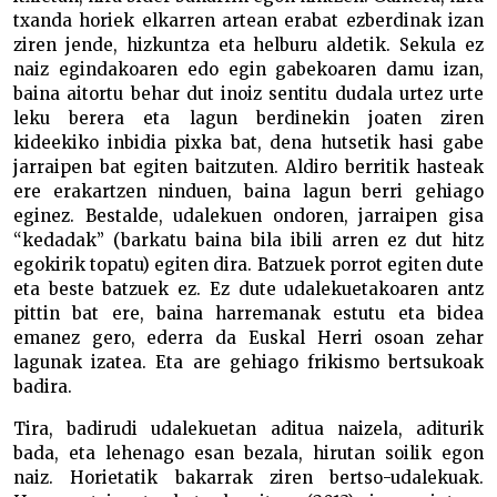
txanda horiek elkarren artean erabat ezberdinak izan
ziren jende, hizkuntza eta helburu aldetik. Sekula ez
naiz egindakoaren edo egin gabekoaren damu izan,
baina aitortu behar dut inoiz sentitu dudala urtez urte
leku berera eta lagun berdinekin joaten ziren
kideekiko inbidia pixka bat, dena hutsetik hasi gabe
jarraipen bat egiten baitzuten. Aldiro berritik hasteak
ere erakartzen ninduen, baina lagun berri gehiago
eginez. Bestalde, udalekuen ondoren, jarraipen gisa
“kedadak” (barkatu baina bila ibili arren ez dut hitz
egokirik topatu) egiten dira. Batzuek porrot egiten dute
eta beste batzuek ez. Ez dute udalekuetakoaren antz
pittin bat ere, baina harremanak estutu eta bidea
emanez gero, ederra da Euskal Herri osoan zehar
lagunak izatea. Eta are gehiago frikismo bertsukoak
badira.
Tira, badirudi udalekuetan aditua naizela, aditurik
bada, eta lehenago esan bezala, hirutan soilik egon
naiz. Horietatik bakarrak ziren bertso-udalekuak.