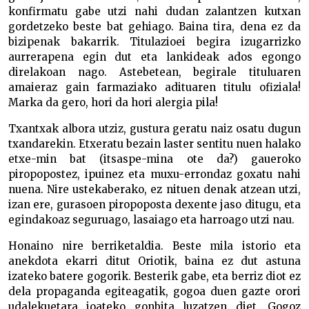
konfirmatu gabe utzi nahi dudan zalantzen kutxan
gordetzeko beste bat gehiago. Baina tira, dena ez da
bizipenak bakarrik. Titulazioei begira izugarrizko
aurrerapena egin dut eta lankideak ados egongo
direlakoan nago. Astebetean, begirale tituluaren
amaieraz gain farmaziako adituaren titulu ofiziala!
Marka da gero, hori da hori alergia pila!
Txantxak albora utziz, gustura geratu naiz osatu dugun
txandarekin. Etxeratu bezain laster sentitu nuen halako
etxe-min bat (itsaspe-mina ote da?) gaueroko
piropopostez, ipuinez eta muxu-errondaz goxatu nahi
nuena. Nire ustekaberako, ez nituen denak atzean utzi,
izan ere, gurasoen piropoposta dexente jaso ditugu, eta
egindakoaz seguruago, lasaiago eta harroago utzi nau.
Honaino nire berriketaldia. Beste mila istorio eta
anekdota ekarri ditut Oriotik, baina ez dut astuna
izateko batere gogorik. Besterik gabe, eta berriz diot ez
dela propaganda egiteagatik, gogoa duen gazte orori
udalekuetara joateko gonbita luzatzen diet. Gogoz