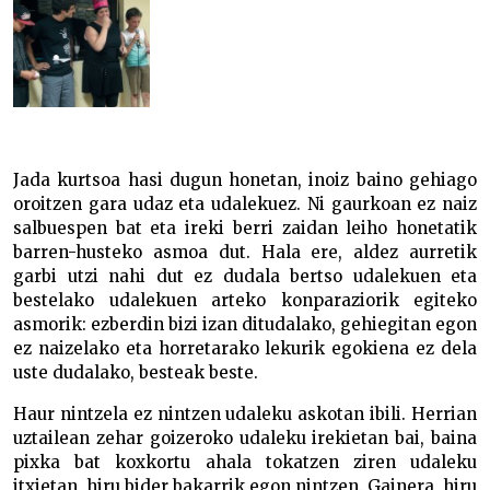
Jada kurtsoa hasi dugun honetan, inoiz baino gehiago
oroitzen gara udaz eta udalekuez. Ni gaurkoan ez naiz
salbuespen bat eta ireki berri zaidan leiho honetatik
barren-husteko asmoa dut. Hala ere, aldez aurretik
garbi utzi nahi dut ez dudala bertso udalekuen eta
bestelako udalekuen arteko konparaziorik egiteko
asmorik: ezberdin bizi izan ditudalako, gehiegitan egon
ez naizelako eta horretarako lekurik egokiena ez dela
uste dudalako, besteak beste.
Haur nintzela ez nintzen udaleku askotan ibili. Herrian
uztailean zehar goizeroko udaleku irekietan bai, baina
pixka bat koxkortu ahala tokatzen ziren udaleku
itxietan, hiru bider bakarrik egon nintzen. Gainera, hiru