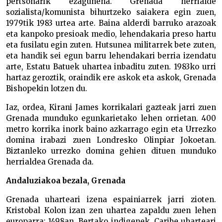
pertsonarik ezagunena. Grenada herrialde
sozialista/komunista bihurtzeko saiakera egin zuen,
1979tik 1983 urtea arte. Baina alderdi barruko arazoak
eta kanpoko presioak medio, lehendakaria preso hartu
eta fusilatu egin zuten. Hutsunea militarrek bete zuten,
eta handik sei egun barru lehendakari berria izendatu
arte, Estatu Batuek uhartea inbaditu zuten. 1983ko urri
hartaz geroztik, oraindik ere askok eta askok, Grenada
Bishopekin lotzen du.
Iaz, ordea, Kirani James korrikalari gazteak jarri zuen
Grenada munduko egunkarietako lehen orrietan. 400
metro korrika inork baino azkarrago egin eta Urrezko
domina irabazi zuen Londresko Olinpiar Jokoetan.
Biztanleko urrezko domina gehien dituen munduko
herrialdea Grenada da.
Andaluziakoa bezala, Grenada
Grenada uharteari izena espainiarrek jarri zioten.
Kristobal Kolon izan zen uhartea zapaldu zuen lehen
europarra; 1498an. Bertako indigenek, Caribe uharteari