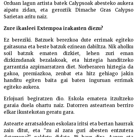
Orduan lagun artista batek Calypsoak abesteko aukera
aipatu zidan, eta geroztik Dimache Gras Calypso
Sarietan aritu naiz.
Zure ikasleei Extempoa irakasten diezu?
Ez bereziki. Batzuek berezkoa dute errimak egiteko
gaitasuna eta beste batzuk ezinean dabiltza. Nik aholku
soil batzuk ematen dizkiet, lehen zuri eman
dizkizudanak bezalakoak, eta hiztegia handitzeko
garrantzia azpimarratzen diet. Norberaren hiztegia da
gakoa, premiazkoa, zenbat eta hitz gehiago jakin
handitu egiten baita gai baten inguruan errimak
egiteko aukera.
Erlojuari begiratzen dio. Eskola ematera itzultzeko
garaia duela ohartu naiz. Datorren asteartean berriro
elkar ikustekotan geratu gara.
Astearte arratsaldean eskolara iritsi eta bertan haurrak
zain ditut, eta “zu al zara guri abesten entzutera