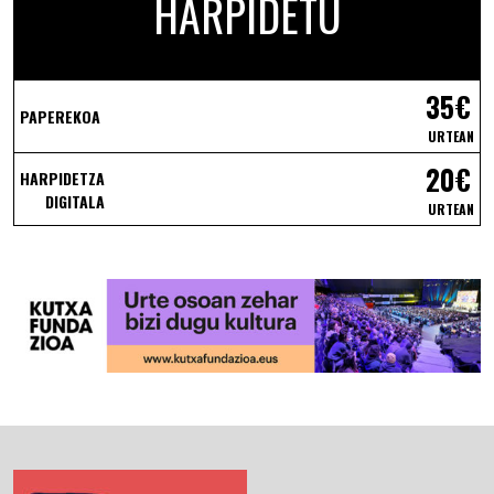
HARPIDETU
35€
PAPEREKOA
URTEAN
20€
HARPIDETZA
DIGITALA
URTEAN