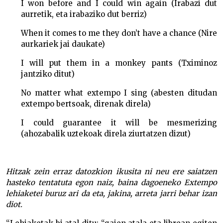
I won before and I could win again (Irabazi dut
aurretik, eta irabaziko dut berriz)
When it comes to me they don’t have a chance (Nire
aurkariek jai daukate)
I will put them in a monkey pants (Tximinoz
jantziko ditut)
No matter what extempo I sing (abesten ditudan
extempo bertsoak, direnak direla)
I could guarantee it will be mesmerizing
(ahozabalik uztekoak direla ziurtatzen dizut)
Hitzak zein erraz datozkion ikusita ni neu ere saiatzen
hasteko tentatuta egon naiz, baina dagoeneko Extempo
lehiaketei buruz ari da eta, jakina, arreta jarri behar izan
diot.