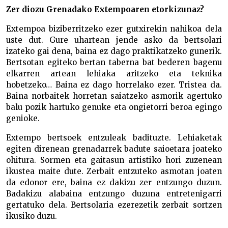
Zer diozu Grenadako Extempoaren etorkizunaz?
Extempoa biziberritzeko ezer gutxirekin nahikoa dela
uste dut. Gure uhartean jende asko da bertsolari
izateko gai dena, baina ez dago praktikatzeko gunerik.
Bertsotan egiteko bertan taberna bat bederen bagenu
elkarren artean lehiaka aritzeko eta teknika
hobetzeko… Baina ez dago horrelako ezer. Tristea da.
Baina norbaitek horretan saiatzeko asmorik agertuko
balu pozik hartuko genuke eta ongietorri beroa egingo
genioke.
Extempo bertsoek entzuleak badituzte. Lehiaketak
egiten direnean grenadarrek badute saioetara joateko
ohitura. Sormen eta gaitasun artistiko hori zuzenean
ikustea maite dute. Zerbait entzuteko asmotan joaten
da edonor ere, baina ez dakizu zer entzungo duzun.
Badakizu alabaina entzungo duzuna entretenigarri
gertatuko dela. Bertsolaria ezerezetik zerbait sortzen
ikusiko duzu.