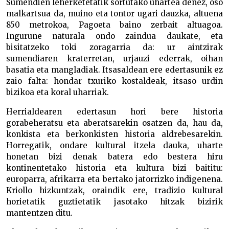
Sumendien leherketetatik sortutako uhartea denez, oso
malkartsua da, muino eta tontor ugari dauzka, altuena
850 metrokoa, Pagoeta baino zerbait altuagoa.
Ingurune naturala ondo zaindua daukate, eta
bisitatzeko toki zoragarria da: ur aintzirak
sumendiaren kraterretan, urjauzi ederrak, oihan
basatia eta mangladiak. Itsasaldean ere edertasunik ez
zaio falta: hondar txuriko kostaldeak, itsaso urdin
bizikoa eta koral uharriak.
Herrialdearen edertasun hori bere historia
gorabeheratsu eta aberatsarekin osatzen da, hau da,
konkista eta berkonkisten historia aldrebesarekin.
Horregatik, ondare kultural itzela dauka, uharte
honetan bizi denak batera edo bestera hiru
kontinentetako historia eta kultura bizi baititu:
europarra, afrikarra eta bertako jatorrizko indigenena.
Kriollo hizkuntzak, oraindik ere, tradizio kultural
horietatik guztietatik jasotako hitzak bizirik
mantentzen ditu.