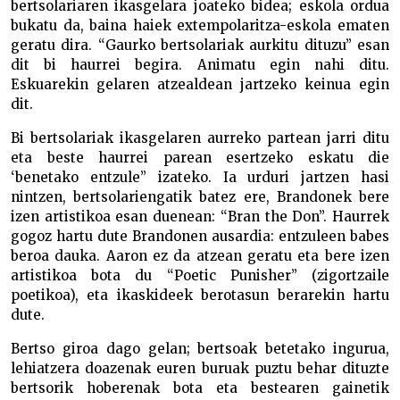
bertsolariaren ikasgelara joateko bidea; eskola ordua
bukatu da, baina haiek extempolaritza-eskola ematen
geratu dira. “Gaurko bertsolariak aurkitu dituzu” esan
dit bi haurrei begira. Animatu egin nahi ditu.
Eskuarekin gelaren atzealdean jartzeko keinua egin
dit.
Bi bertsolariak ikasgelaren aurreko partean jarri ditu
eta beste haurrei parean esertzeko eskatu die
‘benetako entzule” izateko. Ia urduri jartzen hasi
nintzen, bertsolariengatik batez ere, Brandonek bere
izen artistikoa esan duenean: “Bran the Don”. Haurrek
gogoz hartu dute Brandonen ausardia: entzuleen babes
beroa dauka. Aaron ez da atzean geratu eta bere izen
artistikoa bota du “Poetic Punisher” (zigortzaile
poetikoa), eta ikaskideek berotasun berarekin hartu
dute.
Bertso giroa dago gelan; bertsoak betetako ingurua,
lehiatzera doazenak euren buruak puztu behar dituzte
bertsorik hoberenak bota eta bestearen gainetik