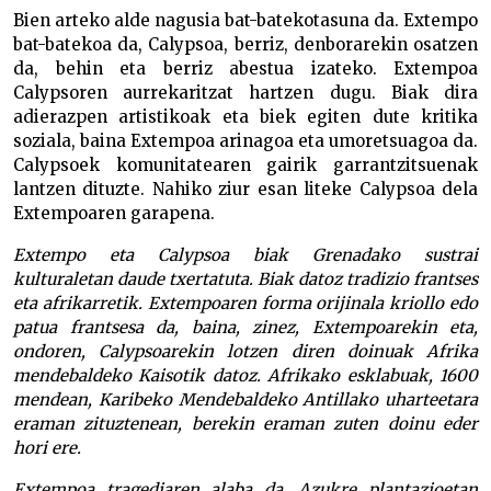
Bien arteko alde nagusia bat-batekotasuna da. Extempo
bat-batekoa da, Calypsoa, berriz, denborarekin osatzen
da, behin eta berriz abestua izateko. Extempoa
Calypsoren aurrekaritzat hartzen dugu. Biak dira
adierazpen artistikoak eta biek egiten dute kritika
soziala, baina Extempoa arinagoa eta umoretsuagoa da.
Calypsoek komunitatearen gairik garrantzitsuenak
lantzen dituzte. Nahiko ziur esan liteke Calypsoa dela
Extempoaren garapena.
Extempo eta Calypsoa biak Grenadako sustrai
kulturaletan daude txertatuta. Biak datoz tradizio frantses
eta afrikarretik. Extempoaren forma orijinala kriollo edo
patua frantsesa da, baina, zinez, Extempoarekin eta,
ondoren, Calypsoarekin lotzen diren doinuak Afrika
mendebaldeko Kaisotik datoz. Afrikako esklabuak, 1600
mendean, Karibeko Mendebaldeko Antillako uharteetara
eraman zituztenean, berekin eraman zuten doinu eder
hori ere.
Extempoa tragediaren alaba da. Azukre plantazioetan