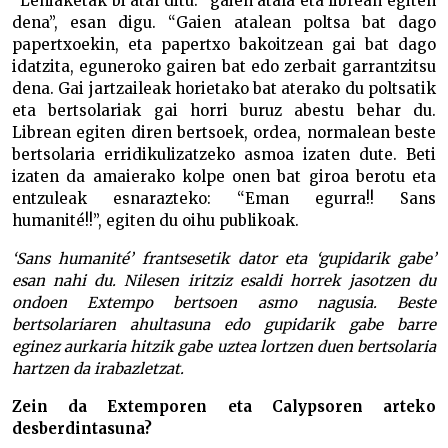
“Lehiaketak bi atal ditu: “gaien atala eta librean egiten
dena”, esan digu. “Gaien atalean poltsa bat dago
papertxoekin, eta papertxo bakoitzean gai bat dago
idatzita, eguneroko gairen bat edo zerbait garrantzitsu
dena. Gai jartzaileak horietako bat aterako du poltsatik
eta bertsolariak gai horri buruz abestu behar du.
Librean egiten diren bertsoek, ordea, normalean beste
bertsolaria erridikulizatzeko asmoa izaten dute. Beti
izaten da amaierako kolpe onen bat giroa berotu eta
entzuleak esnarazteko: “Eman egurra!! Sans
humanité!!”, egiten du oihu publikoak.
‘Sans humanité’ frantsesetik dator eta ‘gupidarik gabe’
esan nahi du. Nilesen iritziz esaldi horrek jasotzen du
ondoen Extempo bertsoen asmo nagusia. Beste
bertsolariaren ahultasuna edo gupidarik gabe barre
eginez aurkaria hitzik gabe uztea lortzen duen bertsolaria
hartzen da irabazletzat.
Zein da Extemporen eta Calypsoren arteko
desberdintasuna?