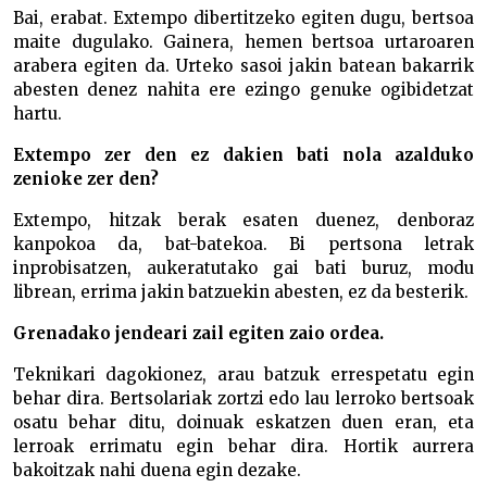
Bai, erabat. Extempo dibertitzeko egiten dugu, bertsoa
maite dugulako. Gainera, hemen bertsoa urtaroaren
arabera egiten da. Urteko sasoi jakin batean bakarrik
abesten denez nahita ere ezingo genuke ogibidetzat
hartu.
Extempo zer den ez dakien bati nola azalduko
zenioke zer den?
Extempo, hitzak berak esaten duenez, denboraz
kanpokoa da, bat-batekoa. Bi pertsona letrak
inprobisatzen, aukeratutako gai bati buruz, modu
librean, errima jakin batzuekin abesten, ez da besterik.
Grenadako jendeari zail egiten zaio ordea.
Teknikari dagokionez, arau batzuk errespetatu egin
behar dira. Bertsolariak zortzi edo lau lerroko bertsoak
osatu behar ditu, doinuak eskatzen duen eran, eta
lerroak errimatu egin behar dira. Hortik aurrera
bakoitzak nahi duena egin dezake.