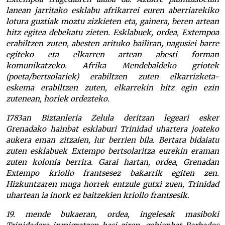
lanean jarritako esklabu afrikarrei euren aberriarekiko
lotura guztiak moztu zizkieten eta, gainera, beren artean
hitz egitea debekatu zieten. Esklabuek, ordea, Extempoa
erabiltzen zuten, abesten arituko bailiran, nagusiei barre
egiteko eta elkarren artean abesti forman
komunikatzeko. Afrika Mendebaldeko griotek
(poeta/bertsolariek) erabiltzen zuten elkarrizketa-
eskema erabiltzen zuten, elkarrekin hitz egin ezin
zutenean, horiek ordezteko.
1783an Biztanleria Zelula deritzan legeari esker
Grenadako hainbat esklaburi Trinidad uhartera joateko
aukera eman zitzaien, lur berrien bila. Bertara bidaiatu
zuten esklabuek Extempo bertsolaritza eurekin eraman
zuten kolonia berrira. Garai hartan, ordea, Grenadan
Extempo kriollo frantsesez bakarrik egiten zen.
Hizkuntzaren muga horrek entzule gutxi zuen, Trinidad
uhartean ia inork ez baitzekien kriollo frantsesik.
19. mende bukaeran, ordea, ingelesak masiboki