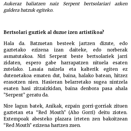
Aukeraz baliatzen naiz Serpent bertsolariari azken
galdera batzuk egiteko.
Bertsolari guztiek al duzue izen artistikoa?
Hala da. Batzuetan besteek jartzen dizute, edo
gaztetako ezizena izan daiteke, edo norberak
asmatutakoa. Niri Serpent beste bertsolariek jarri
zidaten, espero gabe harrapatzen nituela esaten
zutelako. Lasaia naizela eta kalterik egiten ez
dutenetakoa ematen dut, baina, halako batean, hitzez
erasotzen nien. Hasieran belarretako sugea nintzela
esaten hasi zitzaizkidan, baina denbora pasa ahala
”Serpent” geratu da.
Nire lagun batek, Anikak, ezpain gorri-gorriak zituen
gaztetan eta “Red Mouth” (Aho Gorri) deitu zioten.
Extempoak abesteko plazara irteten zen bakoitzean
“Red Mouth” ezizena hartzen zuen.