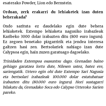
esaterako Powder, Lion edo Bernstein.
Orduan, zerk erakarri du lehiaketek izan duten
beherakada?
Ondo sarituta ez daudelako egin dute behera
lehiaketek. Extempo lehiaketa nagusiko irabazleak
Karibeko 3000 dolar irabazten ditu (800 euro inguru).
Ez zegoen benetako pizgarririk eta jendea interesa
galtzen hasi zen. Bertsolariek nahiago izan dute
Calypsoa egin, hain zuzen garatuago dagoelako.
Trinidaden Extempoa osasuntsu dago. Grenadan baino
gehiago garatzea lortu dute, Nilesen ustez, batez ere,
sariengatik. Urtero egin ohi dute Extempo Sari Nagusia
eta bertsolari irabazleak 100.000 dolar estatubatuar
irabazten ditu (80.000 euro inguru). Hori sustagarri
bilakatu da, Grenadako Soca edo Calypso Urteroko Sarien
pareko.