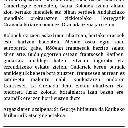
Camerhogue zeritzaten, baina Kolonek izena aldatu
zion bertako mendiek eta oihan berdeek Andaluziako
mendiak oroitarazten zizkiotelako. Horregatik
Granada hiriaren omenez, Granada izena jarri zion.
Kolonek ez zuen asko iraun uhartean, bertako erasoek
estu hartzen baitzuten. Mende osoa egin zuen
europarrik gabe, 1650ean frantsesak berriro saiatu
ziren arte. Gudu gogorren ostean, frantsesek, Kariben,
gudariak amildegi baten ertzean inguratu eta
errenditzeko eskatu zieten. Gudariek beren buruak
amildegitik behera bota zituzten, frantsesen aurrean ez
zuten-eta makurtu nahi. Konkistaren ondoren
frantsesek La Grenada deitu zioten uharteari eta,
ondoren, luzaz kolonia britainiarra izan bazen ere,
oraindik ere izen horri eusten diote.
Argazkiaren azalpena: St George hiriburua da Karibeko
hiribururik atseginenetakoa.