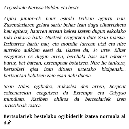
Argazkiak: Nerissa Golden eta beste
Alpha Junior-ek haur eskola txikian agurtu nau.
Zuzendariaren gelara sartu behar izan dugu elkarrizketa
hau egitera, haurren artean bakea izaten dugun eskolako
toki bakarra baita. Guztiek ezagutzen dute Sean maisua.
Irribarrez hartu nau, eta motxila lurrean utzi eta nire
aurreko aulkian eseri da. Gaztea da, 34 urte. Elkar
ezagutzen ez dugun arren, berehala hasi zait edozeri
buruz, bat-batean, extempoak botatzen. Nire ile tankera,
bertsolari gisa izan dituen urtetako bizipenak…
bertsoetan kabitzen zaio esan nahi duena.
Sean Niles, ogibidez, irakaslea den arren, Serpent
ezizenarekin ezagutzen da Extempo eta Calypso
munduan. Kariben ohikoa da bertsolariek izen
artistikoak izatea.
Bertsolariek bestelako ogibiderik izatea normala al
da?