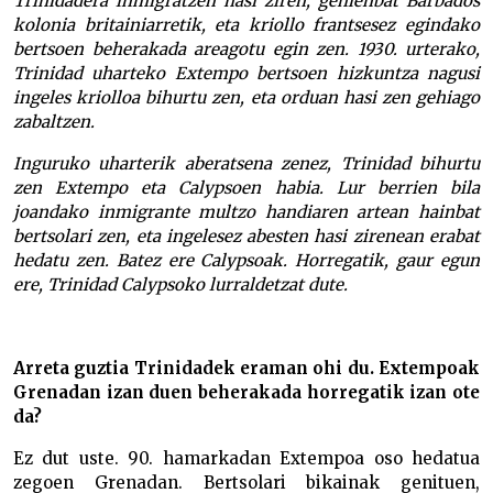
Trinidadera inmigratzen hasi ziren, gehienbat Barbados
kolonia britainiarretik, eta kriollo frantsesez egindako
bertsoen beherakada areagotu egin zen. 1930. urterako,
Trinidad uharteko Extempo bertsoen hizkuntza nagusi
ingeles kriolloa bihurtu zen, eta orduan hasi zen gehiago
zabaltzen.
Inguruko uharterik aberatsena zenez, Trinidad bihurtu
zen Extempo eta Calypsoen habia. Lur berrien bila
joandako inmigrante multzo handiaren artean hainbat
bertsolari zen, eta ingelesez abesten hasi zirenean erabat
hedatu zen. Batez ere Calypsoak. Horregatik, gaur egun
ere, Trinidad Calypsoko lurraldetzat dute.
Arreta guztia Trinidadek eraman ohi du. Extempoak
Grenadan izan duen beherakada horregatik izan ote
da?
Ez dut uste. 90. hamarkadan Extempoa oso hedatua
zegoen Grenadan. Bertsolari bikainak genituen,