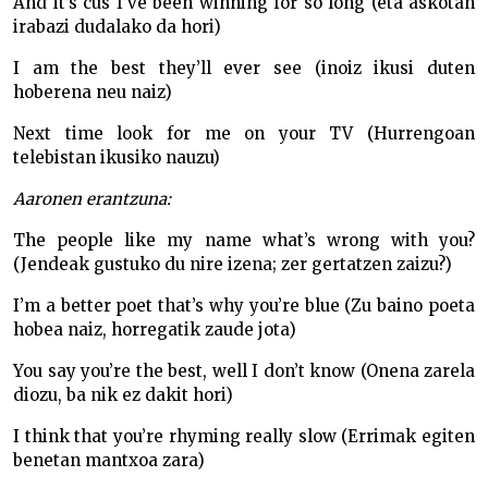
And it’s cus I’ve been winning for so long (eta askotan
irabazi dudalako da hori)
I am the best they’ll ever see (inoiz ikusi duten
hoberena neu naiz)
Next time look for me on your TV (Hurrengoan
telebistan ikusiko nauzu)
Aaronen erantzuna:
The people like my name what’s wrong with you?
(Jendeak gustuko du nire izena; zer gertatzen zaizu?)
I’m a better poet that’s why you’re blue (Zu baino poeta
hobea naiz, horregatik zaude jota)
You say you’re the best, well I don’t know (Onena zarela
diozu, ba nik ez dakit hori)
I think that you’re rhyming really slow (Errimak egiten
benetan mantxoa zara)