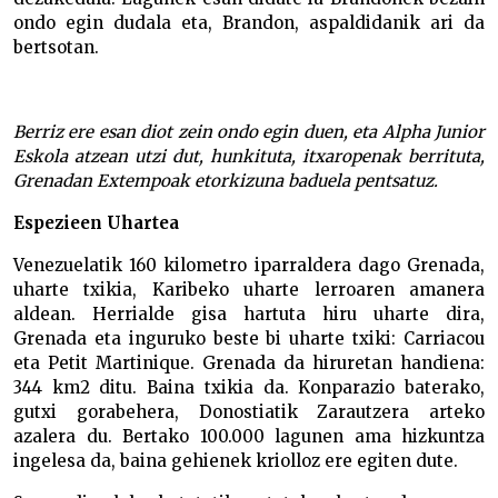
ondo egin dudala eta, Brandon, aspaldidanik ari da
bertsotan.
Berriz ere esan diot zein ondo egin duen, eta Alpha Junior
Eskola atzean utzi dut, hunkituta, itxaropenak berrituta,
Grenadan Extempoak etorkizuna baduela pentsatuz.
Espezieen Uhartea
Venezuelatik 160 kilometro iparraldera dago Grenada,
uharte txikia, Karibeko uharte lerroaren amanera
aldean. Herrialde gisa hartuta hiru uharte dira,
Grenada eta inguruko beste bi uharte txiki: Carriacou
eta Petit Martinique. Grenada da hiruretan handiena:
344 km2 ditu. Baina txikia da. Konparazio baterako,
gutxi gorabehera, Donostiatik Zarautzera arteko
azalera du. Bertako 100.000 lagunen ama hizkuntza
ingelesa da, baina gehienek kriolloz ere egiten dute.