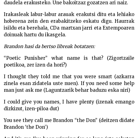
daudela erakusteko. Une bakoitzaz gozatzen ari naiz.
Irakasleak labur-labur arauak erakutsi ditu eta lehiako
hoberena zein den erabakitzeko eskatu digu. Haurrak
isildu eta berehala, CDa martxan jarri eta Extempoaren
doinuak hartu du ikasgela.
Brandon hasi da bertso libreak botatzen:
“Poetic Punisher” what name is that? (Zigortzaile
poetikoa, zer izen da hori?)
I thought they told me that you were smart (azkarra
zinela esan zidatela uste nuen). If you need some help
man just ask me (Laguntzarik behar baduzu eska niri)
I could give you names, I have plenty (izenak emango
dizkizut, izen-piloa dut)
You see they call me Brandon “the Don” (deitzen didate
Brandon ‘the Don’)