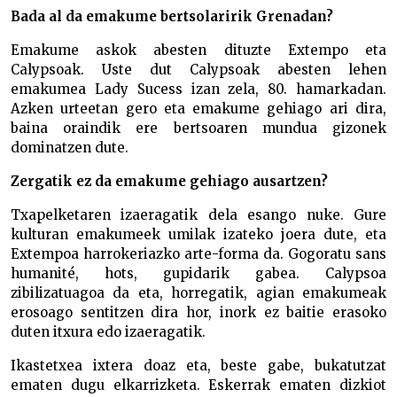
Bada al da emakume bertsolaririk Grenadan?
Emakume askok abesten dituzte Extempo eta
Calypsoak. Uste dut Calypsoak abesten lehen
emakumea Lady Sucess izan zela, 80. hamarkadan.
Azken urteetan gero eta emakume gehiago ari dira,
baina oraindik ere bertsoaren mundua gizonek
dominatzen dute.
Zergatik ez da emakume gehiago ausartzen?
Txapelketaren izaeragatik dela esango nuke. Gure
kulturan emakumeek umilak izateko joera dute, eta
Extempoa harrokeriazko arte-forma da. Gogoratu sans
humanité, hots, gupidarik gabea. Calypsoa
zibilizatuagoa da eta, horregatik, agian emakumeak
erosoago sentitzen dira hor, inork ez baitie erasoko
duten itxura edo izaeragatik.
Ikastetxea ixtera doaz eta, beste gabe, bukatutzat
ematen dugu elkarrizketa. Eskerrak ematen dizkiot