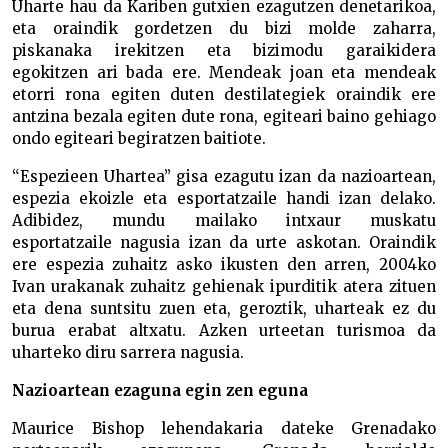
Uharte hau da Kariben gutxien ezagutzen denetarikoa,
eta oraindik gordetzen du bizi molde zaharra,
piskanaka irekitzen eta bizimodu garaikidera
egokitzen ari bada ere. Mendeak joan eta mendeak
etorri rona egiten duten destilategiek oraindik ere
antzina bezala egiten dute rona, egiteari baino gehiago
ondo egiteari begiratzen baitiote.
“Espezieen Uhartea” gisa ezagutu izan da nazioartean,
espezia ekoizle eta esportatzaile handi izan delako.
Adibidez, mundu mailako intxaur muskatu
esportatzaile nagusia izan da urte askotan. Oraindik
ere espezia zuhaitz asko ikusten den arren, 2004ko
Ivan urakanak zuhaitz gehienak ipurditik atera zituen
eta dena suntsitu zuen eta, geroztik, uharteak ez du
burua erabat altxatu. Azken urteetan turismoa da
uharteko diru sarrera nagusia.
Nazioartean ezaguna egin zen eguna
Maurice Bishop lehendakaria dateke Grenadako