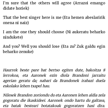
I’m sure that the others will agree (Arrazoi emango
didate horiek)
That the best singer here is me (Eta hemen abeslaririk
onena ni naiz)
I am the one they should choose (Ni aukeratu beharko
nindukete)
And you? Well you should lose (Eta zu? Zuk galdu egin
beharko zenuke)
Haurrek beste pare bat bertso egiten dute, bakoitza 8
lerrokoa, eta Aaronek ezin diola Brandoni jarraitu
agerian geratu da; nabari da Brandonek irabazi duela
eskolako lehen txapel hau.
Nilesek Brandon zoriondu du eta Aaronen lehen aldia zela
gogoratu die ikaskideei. Aaronek ondo hartu du galtzea,
eta batak besteari botatakoak gogoratzen hasi dira.