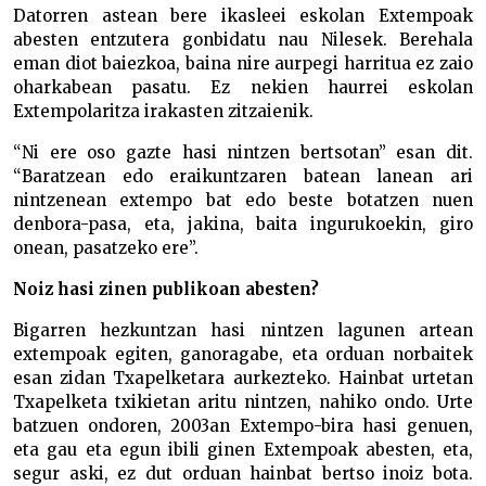
Datorren astean bere ikasleei eskolan Extempoak
abesten entzutera gonbidatu nau Nilesek. Berehala
eman diot baiezkoa, baina nire aurpegi harritua ez zaio
oharkabean pasatu. Ez nekien haurrei eskolan
Extempolaritza irakasten zitzaienik.
“Ni ere oso gazte hasi nintzen bertsotan” esan dit.
“Baratzean edo eraikuntzaren batean lanean ari
nintzenean extempo bat edo beste botatzen nuen
denbora-pasa, eta, jakina, baita ingurukoekin, giro
onean, pasatzeko ere”.
Noiz hasi zinen publikoan abesten?
Bigarren hezkuntzan hasi nintzen lagunen artean
extempoak egiten, ganoragabe, eta orduan norbaitek
esan zidan Txapelketara aurkezteko. Hainbat urtetan
Txapelketa txikietan aritu nintzen, nahiko ondo. Urte
batzuen ondoren, 2003an Extempo-bira hasi genuen,
eta gau eta egun ibili ginen Extempoak abesten, eta,
segur aski, ez dut orduan hainbat bertso inoiz bota.