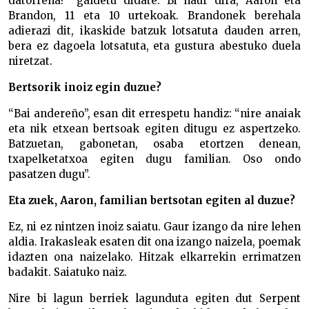
datorrena?” galdetu didate. Bi haur dira, Aaron eta
Brandon, 11 eta 10 urtekoak. Brandonek berehala
adierazi dit, ikaskide batzuk lotsatuta dauden arren,
bera ez dagoela lotsatuta, eta gustura abestuko duela
niretzat.
Bertsorik inoiz egin duzue?
“Bai andereño”, esan dit errespetu handiz: “nire anaiak
eta nik etxean bertsoak egiten ditugu ez aspertzeko.
Batzuetan, gabonetan, osaba etortzen denean,
txapelketatxoa egiten dugu familian. Oso ondo
pasatzen dugu”.
Eta zuek, Aaron, familian bertsotan egiten al duzue?
Ez, ni ez nintzen inoiz saiatu. Gaur izango da nire lehen
aldia. Irakasleak esaten dit ona izango naizela, poemak
idazten ona naizelako. Hitzak elkarrekin errimatzen
badakit. Saiatuko naiz.
Nire bi lagun berriek lagunduta egiten dut Serpent