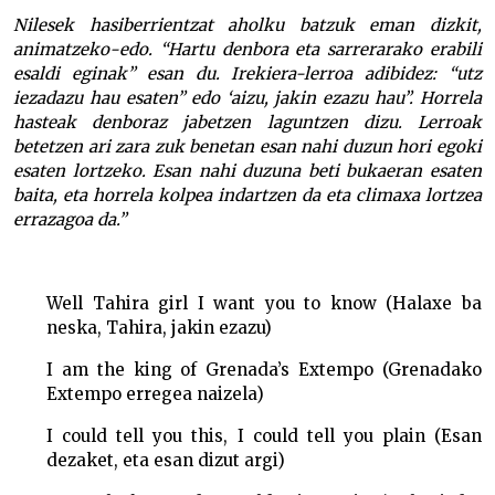
Nilesek hasiberrientzat aholku batzuk eman dizkit,
animatzeko-edo. “Hartu denbora eta sarrerarako erabili
esaldi eginak” esan du. Irekiera-lerroa adibidez: “utz
iezadazu hau esaten” edo ‘aizu, jakin ezazu hau”. Horrela
hasteak denboraz jabetzen laguntzen dizu. Lerroak
betetzen ari zara zuk benetan esan nahi duzun hori egoki
esaten lortzeko. Esan nahi duzuna beti bukaeran esaten
baita, eta horrela kolpea indartzen da eta climaxa lortzea
errazagoa da.”
Well Tahira girl I want you to know (Halaxe ba
neska, Tahira, jakin ezazu)
I am the king of Grenada’s Extempo (Grenadako
Extempo erregea naizela)
I could tell you this, I could tell you plain (Esan
dezaket, eta esan dizut argi)