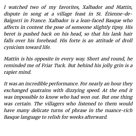
I watched two of my favorites, Xalbador and Mattin,
dispute in song at a village feast in St. Étienne-de-
Baïgorri in France. Xalbador is a lean-faced Basque who
affects in contest the pose of someone slightly tipsy. His
beret is pushed back on his head, so that his lank hair
falls over his forehead. His forte is an attitude of droll
cynicism toward life.
Mattin is his opposite in every way. Short and round, he
reminded me of Friar Tuck. But behind his jolly grin is a
rapier mind.
It was an incredible performance. For nearly an hour they
exchanged quatrains with dizzying speed. At the end it
was impossible to know who had won out. But one thing
was certain. The villagers who listened to them would
have many delicate turns of phrase in the nuance-rich
Basque language to relish for weeks afterward
.
Xalbador eta Mattin National
Geographicen Xalbador eta Mattin National