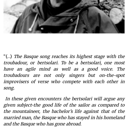
“(…)
The Basque song reaches its highest stage with the
troubadour, or bertsolari. To be a bertsolari, one most
have an agile mind as well as a good voice. The
troubadours are not only singers but on-the-spot
improvisers of verse who compete with each other in
song.
In these given encounters the bertsolari will argue any
given subject-the good life of the sailor as compared to
the mountaineer, the bachelor’s life against that of the
married man, the Basque who has stayed in his homeland
and the Basque who has gone abroad.