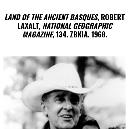
LAND OF THE ANCIENT BASQUES
, ROBERT
LAXALT,
NATIONAL GEOGRAPHIC
MAGAZINE
, 134. ZBKIA. 1968.