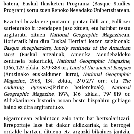
batera, Euskal Ikasketen Programa (Basque Studies
Program) sortu zuen Renoko Nevadako Unibertsitatean.
Kazetari bezala ere puntaren puntan ibili zen, Pullitzer
sarietarako bi izendapen jaso zituen, eta hainbat testu
argitaratu zituen
National Geographic
Magazine
an.
Horietatik hiru dira Euskal Herriari lotzen zaizkionak:
Basque sheepherders, lonely sentinels of the American
West
(Euskal artzainak, Amerika Mendebaldeko
zentinela bakartiak),
National Geographic Magazine
,
1966, 129. zbkia., 879-888 or.;
Land of the ancient Basques
(Antzinako euskaldunen lurra),
National Geographic
Magazine
, 1968, 134. zbkia., 240-277 orr.; eta
The
enduring Pyrenees
(Pirinio betierekoak),
National
Geographic Magazine
, 1974, 146. zbkia., 794-819 or.
Aldizkariaren historia osoan beste bizpahiru gehiago
baino ez dira argitaratuko.
Bigarrenean eskaintzen zaio tarte bat bertsolaritzari.
Erreportaje luze bat dakar aldizkariak, ia berrogei
orrialde hartzen dituena eta argazki bikainez jantzia,