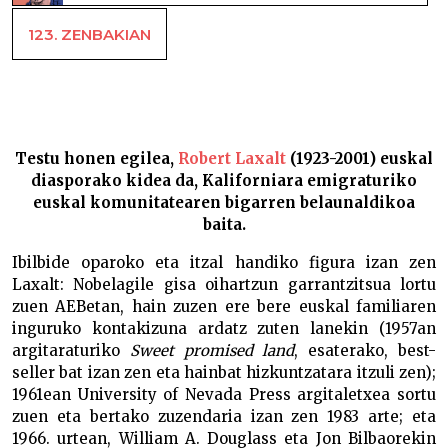
123. ZENBAKIAN
Xalbador eta Mattin National Geographicen –
Testu honen egilea,
Robert Laxalt
(1923-2001) euskal
diasporako kidea da, Kaliforniara emigraturiko
euskal komunitatearen bigarren belaunaldikoa
baita.
Ibilbide oparoko eta itzal handiko figura izan zen
Laxalt: Nobelagile gisa oihartzun garrantzitsua lortu
zuen AEBetan, hain zuzen ere bere euskal familiaren
inguruko kontakizuna ardatz zuten lanekin (1957an
argitaraturiko
Sweet promised land
, esaterako, best-
seller bat izan zen eta hainbat hizkuntzatara itzuli zen);
1961ean University of Nevada Press argitaletxea sortu
zuen eta bertako zuzendaria izan zen 1983 arte; eta
1966. urtean, William A. Douglass eta Jon Bilbaorekin