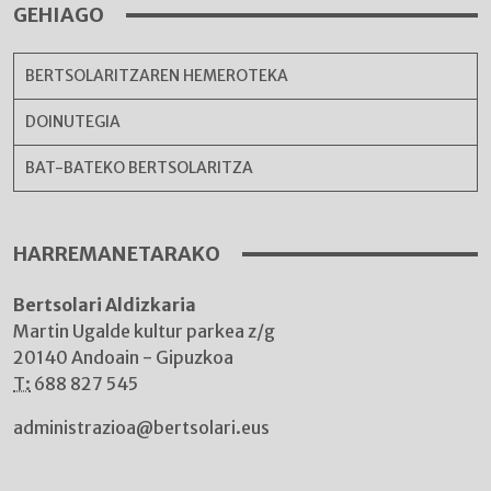
GEHIAGO
BERTSOLARITZAREN HEMEROTEKA
DOINUTEGIA
BAT-BATEKO BERTSOLARITZA
HARREMANETARAKO
Bertsolari Aldizkaria
Martin Ugalde kultur parkea z/g
20140 Andoain - Gipuzkoa
T:
688 827 545
administrazioa@bertsolari.eus