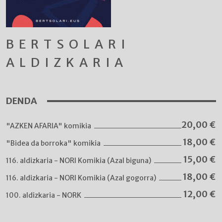
BERTSOLARI
ALDIZKARIA
DENDA
20,00
€
"AZKEN AFARIA" komikia
18,00
€
"Bidea da borroka" komikia
15,00
€
116. aldizkaria - NORI Komikia (Azal biguna)
18,00
€
116. aldizkaria - NORI Komikia (Azal gogorra)
12,00
€
100. aldizkaria - NORK