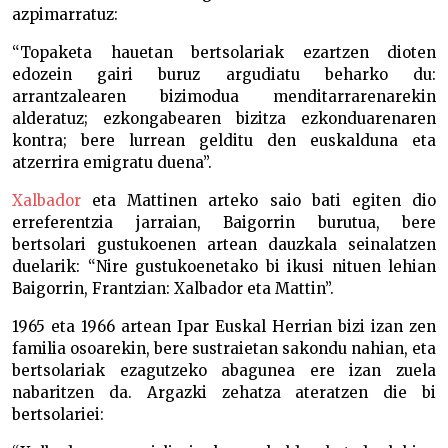
azpimarratuz:
“Topaketa hauetan bertsolariak ezartzen dioten
edozein gairi buruz argudiatu beharko du:
arrantzalearen bizimodua menditarrarenarekin
alderatuz; ezkongabearen bizitza ezkonduarenaren
kontra; bere lurrean gelditu den euskalduna eta
atzerrira emigratu duena”.
Xalbador
eta Mattinen arteko saio bati egiten dio
erreferentzia jarraian, Baigorrin burutua, bere
bertsolari gustukoenen artean dauzkala seinalatzen
duelarik: “Nire gustukoenetako bi ikusi nituen lehian
Baigorrin, Frantzian: Xalbador eta Mattin”.
1965 eta 1966 artean Ipar Euskal Herrian bizi izan zen
familia osoarekin, bere sustraietan sakondu nahian, eta
bertsolariak ezagutzeko abagunea ere izan zuela
nabaritzen da. Argazki zehatza ateratzen die bi
bertsolariei: