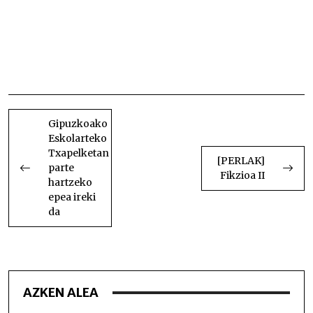
Geographicen Xalbador eta Mattin National
Geographicen Xalbador eta Mattin National
Geographicen Xalbador eta Mattin National
Geographicen Xalbador eta Mattin National
Geographicen Xalbador eta Mattin National
Geographicen
BIDALKETETAN
ZEHAR
Gipuzkoako
Eskolarteko
NABIGATU
Txapelketan
[PERLAK]
parte
Fikzioa II
hartzeko
epea ireki
da
AZKEN ALEA