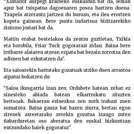
“Xalbador aurpegi liraineko euskaldun bat da, lehian
apur bat txispatua dagoenaren posea hartzen duena.
Txapela atzerantz jartzen du buruan, eta ilea erortzen
kopeta gainean. Bere puntu indartsua bizitzarekiko
zinismo jostari bat da.
Mattin erabat bestelakoa da zentzu guztietan, Txikia
eta borobila, Friar Tuck gogorarazi zidan. Baina bere
irribarre alaiaren atzean ezpata bat bezain zorrotza den
adimen bat ezkutatzen da”.
Eta saioarekin hartutako gozatuak utziko duen arrastoa
aipatuz bukatzen du:
“Saioa ikusgarria izan zen. Ordubete batean zehar ez
sinesteko abiada batean elkartrukatu zituzten
bertsoak. Bukaeran ezinezkoa zen nork irabazi zuen
sumatzea. Baina gauza bat bazen ziurra, bertan egon
zirenek asteetarako zerekin gozatua izango zuten
ñabarduretan oso aberatsa den euskal hizkuntzan
entzundako haiek gogoratuz”.