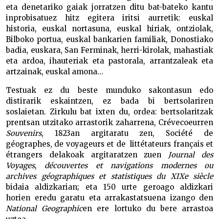
eta denetariko gaiak jorratzen ditu bat-bateko kantu
inprobisatuez hitz egitera iritsi aurretik: euskal
historia, euskal nortasuna, euskal hiriak, ontziolak,
Bilboko portua, euskal bankarien familiak, Donostiako
badia, euskara, San Ferminak, herri-kirolak, mahastiak
eta ardoa, ihauteriak eta pastorala, arrantzaleak eta
artzainak, euskal amona…
Testuak ez du beste munduko sakontasun edo
distirarik eskaintzen, ez bada bi bertsolariren
soslaietan. Zirkulu bat ixten du, ordea: bertsolaritzak
prentsan utzitako arrastorik zaharrena, Crévecoeurren
Souvenirs
, 1823an argitaratu zen, Société de
géographes, de voyageurs et de littétateurs français et
étrangers delakoak argitaratzen zuen
Journal des
Voyages
,
découvertes et navigations modernes ou
archives géographiques et statistiques du XIXe siècle
bidaia aldizkarian; eta 150 urte geroago aldizkari
horien eredu garatu eta arrakastatsuena izango den
National Geographic
en ere lortuko du bere arrastoa