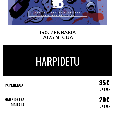
140. ZENBAKIA
2025 NEGUA
HARPIDETU
35€
PAPEREKOA
URTEAN
20€
HARPIDETZA
DIGITALA
URTEAN