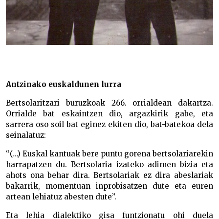
Antzinako euskaldunen lurra
Bertsolaritzari buruzkoak 266. orrialdean dakartza.
Orrialde bat eskaintzen dio, argazkirik gabe, eta
sarrera oso soil bat eginez ekiten dio, bat-batekoa dela
seinalatuz:
“(…) Euskal kantuak bere puntu gorena bertsolariarekin
harrapatzen du. Bertsolaria izateko adimen bizia eta
ahots ona behar dira. Bertsolariak ez dira abeslariak
bakarrik, momentuan inprobisatzen dute eta euren
artean lehiatuz abesten dute”.
Eta lehia dialektiko gisa funtzionatu ohi duela