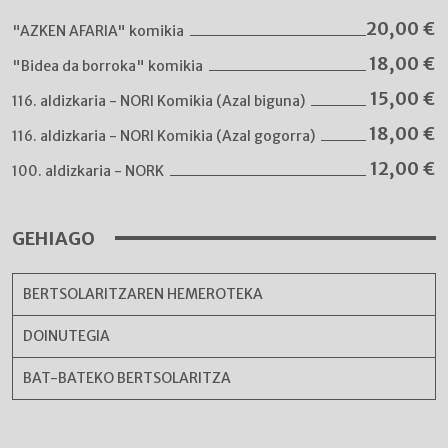
20,00
€
"AZKEN AFARIA" komikia
18,00
€
"Bidea da borroka" komikia
15,00
€
116. aldizkaria - NORI Komikia (Azal biguna)
18,00
€
116. aldizkaria - NORI Komikia (Azal gogorra)
12,00
€
100. aldizkaria - NORK
GEHIAGO
BERTSOLARITZAREN HEMEROTEKA
DOINUTEGIA
BAT-BATEKO BERTSOLARITZA