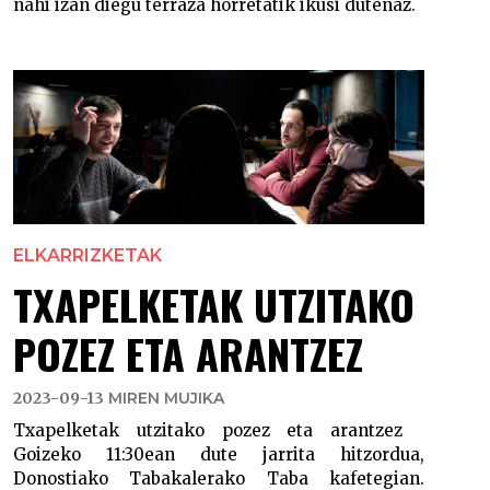
nahi izan diegu terraza horretatik ikusi dutenaz.
ELKARRIZKETAK
TXAPELKETAK UTZITAKO
POZEZ ETA ARANTZEZ
2023-09-13
MIREN MUJIKA
Txapelketak utzitako pozez eta arantzez
Goizeko 11:30ean dute jarrita hitzordua,
Donostiako Tabakalerako Taba kafetegian.