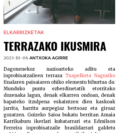
ELKARRIZKETAK
TERRAZAKO IKUSMIRA
2023-10-06
ANTXOKA AGIRRE
Dagonenekoz nazioarteko aditu eta
inprobisatzaileen terraza
Txapelketa Nagusiko
finalaren paisaiaren ohiko elementu bihurtua da:
Munduko puntu ezberdinetatik etorritako
dozenaka lagun, denak elkarren ondoan, denak
bapateko itzulpena eskaintzen dien kaskoak
jarrita, harritu aurpegiaz bertsoaz eta giroaz
gozatzen. Goizeko Saioa bukatu berritan Amaia
Karrikaburu ikerlari kubatarrari eta Edmilson
Ferreira inprobisatzaile brasildarrari galdetu