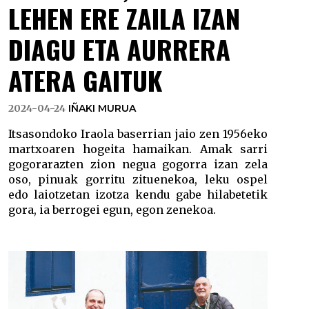
LEHEN ERE ZAILA IZAN
DIAGU ETA AURRERA
ATERA GAITUK
2024-04-24
IÑAKI MURUA
Itsasondoko Iraola baserrian jaio zen 1956eko
martxoaren hogeita hamaikan. Amak sarri
gogorarazten zion negua gogorra izan zela
oso, pinuak gorritu zituenekoa, leku ospel
edo laiotzetan izotza kendu gabe hilabetetik
gora, ia berrogei egun, egon zenekoa.