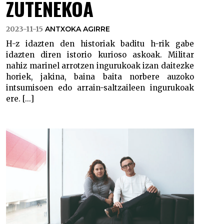
ZUTENEKOA
2023-11-15
ANTXOKA AGIRRE
H-z idazten den historiak baditu h-rik gabe
idazten diren istorio kurioso askoak. Militar
nahiz marinel arrotzen ingurukoak izan daitezke
horiek, jakina, baina baita norbere auzoko
intsumisoen edo arrain-saltzaileen ingurukoak
ere. [...]