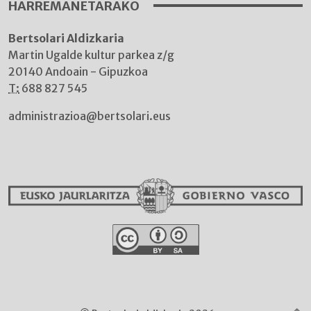
HARREMANETARAKO
Bertsolari Aldizkaria
Martin Ugalde kultur parkea z/g
20140 Andoain - Gipuzkoa
T:
688 827 545
administrazioa@bertsolari.eus