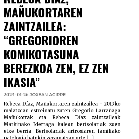
MAÑUKORTAREN
ZAINTZAILEA:
“GREGORIOREN
KOMIKOTASUNA
BEREZKOA ZEN, EZ ZEN
IKASIA”
2023-01-26
JOXEAN AGIRRE
Rebeca Díaz, Mañukortaren zaintzailea - 2019ko
maiatzean estreinatu zuten Gregorio Larrañaga
Mañukortak eta Rebeca Díaz zaintzaileak
Markinako Iderraga kalean bertsolariak zuen
etxe berria. Bertsolariak artrosiaren familiako
patologia batekin zeramatzan urte [...]