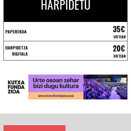
HARPIDETU
35€
PAPEREKOA
URTEAN
20€
HARPIDETZA
DIGITALA
URTEAN