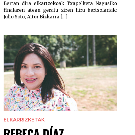
Bertan dira elkartzekoak Txapelketa Nagusiko
finalaren atean geratu ziren hiru bertsolariak:
Julio Soto, Aitor Bizkarra [...]
ELKARRIZKETAK
REBECA DÍAZ,