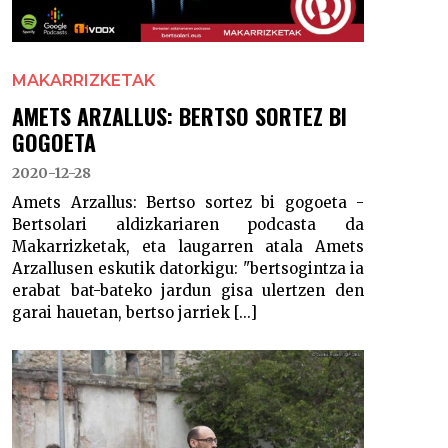
MAKARRIZKETAK
AMETS ARZALLUS: BERTSO SORTEZ BI
GOGOETA
2020-12-28
Amets Arzallus: Bertso sortez bi gogoeta -
Bertsolari aldizkariaren podcasta da
Makarrizketak, eta laugarren atala Amets
Arzallusen eskutik datorkigu: "bertsogintza ia
erabat bat-bateko jardun gisa ulertzen den
garai hauetan, bertso jarriek [...]