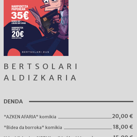
BERTSOLARI
ALDIZKARIA
DENDA
20,00
€
"AZKEN AFARIA" komikia
18,00
€
"Bidea da borroka" komikia