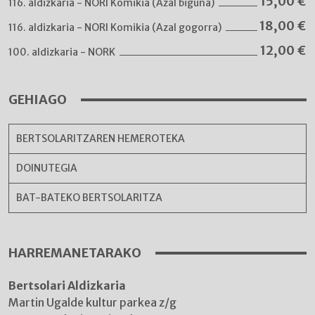
15,00
€
116. aldizkaria - NORI Komikia (Azal biguna)
18,00
€
116. aldizkaria - NORI Komikia (Azal gogorra)
12,00
€
100. aldizkaria - NORK
GEHIAGO
BERTSOLARITZAREN HEMEROTEKA
DOINUTEGIA
BAT-BATEKO BERTSOLARITZA
HARREMANETARAKO
Bertsolari Aldizkaria
Martin Ugalde kultur parkea z/g