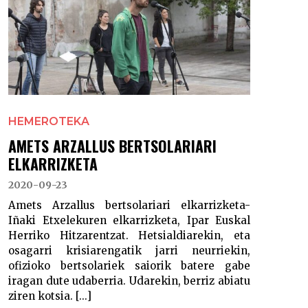
HEMEROTEKA
AMETS ARZALLUS BERTSOLARIARI
ELKARRIZKETA
2020-09-23
Amets Arzallus bertsolariari elkarrizketa-
Iñaki Etxelekuren elkarrizketa, Ipar Euskal
Herriko Hitzarentzat. Hetsialdiarekin, eta
osagarri krisiarengatik jarri neurriekin,
ofizioko bertsolariek saiorik batere gabe
iragan dute udaberria. Udarekin, berriz abiatu
ziren kotsia. [...]