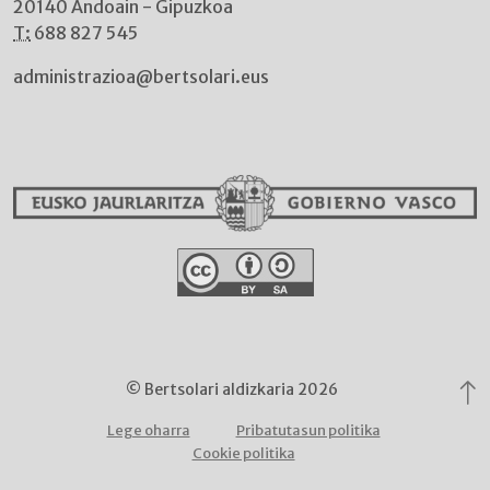
20140 Andoain - Gipuzkoa
T:
688 827 545
administrazioa@bertsolari.eus
© Bertsolari aldizkaria 2026
Lege oharra
Pribatutasun politika
Cookie politika