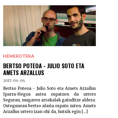
HEMEROTEKA
BERTSO POTEOA - JULIO SOTO ETA
AMETS ARZALLUS
2017-04-04
Bertso Poteoa - Julio Soto eta Amets Arzallus
Iparra-Hegoa astea ospatzen da urtero
Seguran, mugaren arrakalak gainditze aldera.
Ostegunean bertso afaria ospatu zuten. Amets
Arzallus urtero izan ohi da, hutsik egin [...]