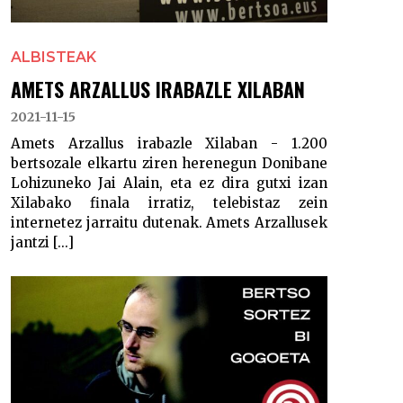
ALBISTEAK
AMETS ARZALLUS IRABAZLE XILABAN
2021-11-15
Amets Arzallus irabazle Xilaban - 1.200
bertsozale elkartu ziren herenegun Donibane
Lohizuneko Jai Alain, eta ez dira gutxi izan
Xilabako finala irratiz, telebistaz zein
internetez jarraitu dutenak. Amets Arzallusek
jantzi [...]