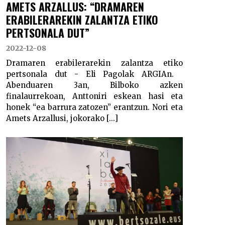
AMETS ARZALLUS: “DRAMAREN
ERABILERAREKIN ZALANTZA ETIKO
PERTSONALA DUT”
2022-12-08
Dramaren erabilerarekin zalantza etiko
pertsonala dut - Eli Pagolak ARGIAn.
Abenduaren 3an, Bilboko azken
finalaurrekoan, Anttoniri eskean hasi eta
honek “ea barrura zatozen” erantzun. Nori eta
Amets Arzallusi, jokorako [...]