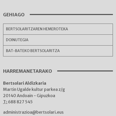
GEHIAGO
BERTSOLARITZAREN HEMEROTEKA
DOINUTEGIA
BAT-BATEKO BERTSOLARITZA
HARREMANETARAKO
Bertsolari Aldizkaria
Martin Ugalde kultur parkea z/g
20140 Andoain - Gipuzkoa
T:
688 827 545
administrazioa@bertsolari.eus