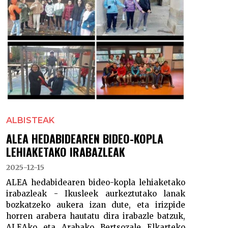
ALBISTEAK
ALEA HEDABIDEAREN BIDEO-KOPLA
LEHIAKETAKO IRABAZLEAK
2025-12-15
ALEA hedabidearen bideo-kopla lehiaketako
irabazleak - Ikusleek aurkeztutako lanak
bozkatzeko aukera izan dute, eta irizpide
horren arabera hautatu dira irabazle batzuk,
ALEAko eta Arabako Bertsozale Elkarteko