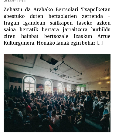
2025-11-11
Zehaztu da Arabako Bertsolari Txapelketan
abestuko duten bertsolarien zerrenda -
Iragan igandean sailkapen faseko azken
saioa bertatik bertara jarraitzera hurbildu
ziren hainbat bertsozale Izaskun Arrue
Kulturgunera. Honako lanak egin behar [...]