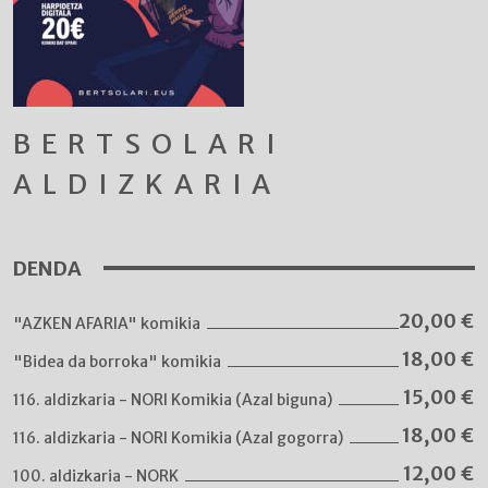
BERTSOLARI
ALDIZKARIA
DENDA
20,00
€
"AZKEN AFARIA" komikia
18,00
€
"Bidea da borroka" komikia
15,00
€
116. aldizkaria - NORI Komikia (Azal biguna)
18,00
€
116. aldizkaria - NORI Komikia (Azal gogorra)
12,00
€
100. aldizkaria - NORK