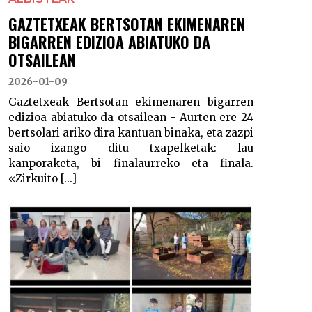
GAZTETXEAK BERTSOTAN EKIMENAREN
BIGARREN EDIZIOA ABIATUKO DA
OTSAILEAN
2026-01-09
Gaztetxeak Bertsotan ekimenaren bigarren
edizioa abiatuko da otsailean - Aurten ere 24
bertsolari ariko dira kantuan binaka, eta zazpi
saio izango ditu txapelketak: lau
kanporaketa, bi finalaurreko eta finala.
«Zirkuito [...]