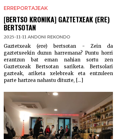
ERREPORTAJEAK
[BERTSO KRONIKA] GAZTETXEAK (ERE)
BERTSOTAN
2025-11-11
ANDONI REKONDO
Gaztetxeak (ere) bertsotan - Zein da
gaztetxeekin duzun harremana? Puntu horri
erantzun bat eman nahian sortu zen
Gaztetxeak Bertsotan sariketa. Bertsolari
gazteak, ariketa xelebreak eta entzuleen
parte hartzea nahastu dituzte, [...]