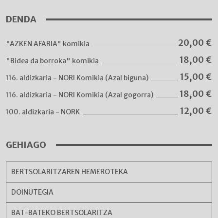
DENDA
20,00
€
"AZKEN AFARIA" komikia
18,00
€
"Bidea da borroka" komikia
15,00
€
116. aldizkaria - NORI Komikia (Azal biguna)
18,00
€
116. aldizkaria - NORI Komikia (Azal gogorra)
12,00
€
100. aldizkaria - NORK
GEHIAGO
BERTSOLARITZAREN HEMEROTEKA
DOINUTEGIA
BAT-BATEKO BERTSOLARITZA