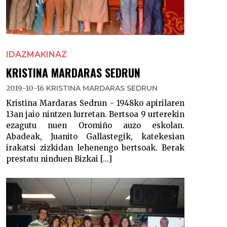
IDAZMAKINAZ
KRISTINA MARDARAS SEDRUN
2019-10-16
KRISTINA MARDARAS SEDRUN
Kristina Mardaras Sedrun - 1948ko apirilaren
13an jaio nintzen Iurretan. Bertsoa 9 urterekin
ezagutu nuen Oromiño auzo eskolan.
Abadeak, Juanito Gallastegik, katekesian
irakatsi zizkidan lehenengo bertsoak. Berak
prestatu ninduen Bizkai [...]