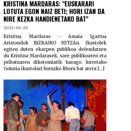
KRISTINA MARDARAS: "EUSKARARI
LOTUTA EGON NAIZ BETI; HORI IZAN DA
NIRE KEZKA HANDIENETAKO BAT"
2022-06-29
Kristina Mardaras - Amaia Igartua
Aristondok BIZKAIKO HITZAn. Ikastolek
egiten duten ekarpen publikoa defendatzen
du Kristina Mardarasek, sare publikoaren eta
pribatuaren dikotomiatik harago. Iurretako
Goiuria ikastolari buruzko liburu bat atera [...]