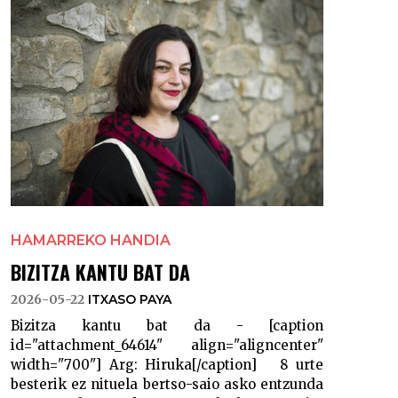
HAMARREKO HANDIA
BIZITZA KANTU BAT DA
2026-05-22
ITXASO PAYA
Bizitza kantu bat da - [caption
id="attachment_64614" align="aligncenter"
width="700"] Arg: Hiruka[/caption] 8 urte
besterik ez nituela bertso-saio asko entzunda