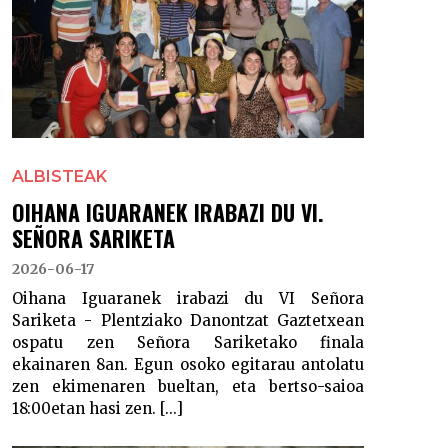
ALBISTEAK
OIHANA IGUARANEK IRABAZI DU VI.
SEÑORA SARIKETA
2026-06-17
Oihana Iguaranek irabazi du VI Señora
Sariketa - Plentziako Danontzat Gaztetxean
ospatu zen Señora Sariketako finala
ekainaren 8an. Egun osoko egitarau antolatu
zen ekimenaren bueltan, eta bertso-saioa
18:00etan hasi zen. [...]