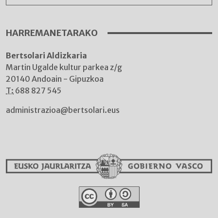
HARREMANETARAKO
Bertsolari Aldizkaria
Martin Ugalde kultur parkea z/g
20140 Andoain - Gipuzkoa
T:
688 827 545
administrazioa@bertsolari.eus