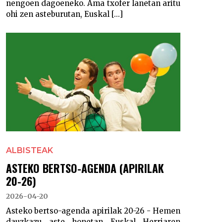
nengoen dagoeneko. Ama txofer lanetan aritu
ohi zen asteburutan, Euskal [...]
ALBISTEAK
ASTEKO BERTSO-AGENDA (APIRILAK
20-26)
2026-04-20
Asteko bertso-agenda apirilak 20-26 - Hemen
dauzkazu aste honetan Euskal Herriaren