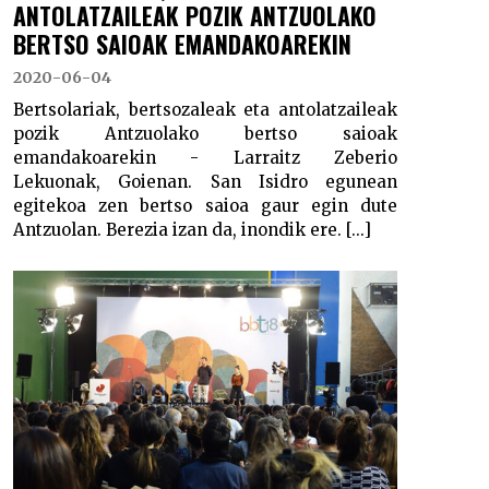
ANTOLATZAILEAK POZIK ANTZUOLAKO
BERTSO SAIOAK EMANDAKOAREKIN
2020-06-04
Bertsolariak, bertsozaleak eta antolatzaileak
pozik Antzuolako bertso saioak
emandakoarekin - Larraitz Zeberio
Lekuonak, Goienan. San Isidro egunean
egitekoa zen bertso saioa gaur egin dute
Antzuolan. Berezia izan da, inondik ere. [...]