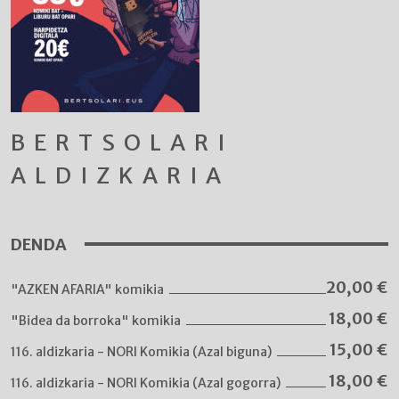
BERTSOLARI
ALDIZKARIA
DENDA
20,00
€
"AZKEN AFARIA" komikia
18,00
€
"Bidea da borroka" komikia
15,00
€
116. aldizkaria - NORI Komikia (Azal biguna)
18,00
€
116. aldizkaria - NORI Komikia (Azal gogorra)