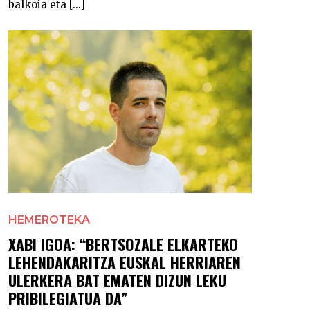
balkoia eta [...]
HEMEROTEKA
XABI IGOA: “BERTSOZALE ELKARTEKO
LEHENDAKARITZA EUSKAL HERRIAREN
ULERKERA BAT EMATEN DIZUN LEKU
PRIBILEGIATUA DA”