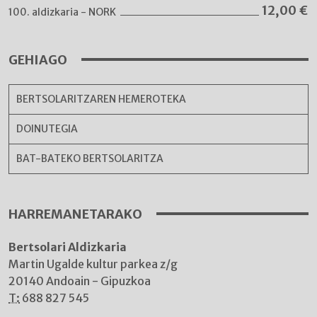
12,00
€
100. aldizkaria - NORK
GEHIAGO
BERTSOLARITZAREN HEMEROTEKA
DOINUTEGIA
BAT-BATEKO BERTSOLARITZA
HARREMANETARAKO
Bertsolari Aldizkaria
Martin Ugalde kultur parkea z/g
20140 Andoain - Gipuzkoa
T:
688 827 545