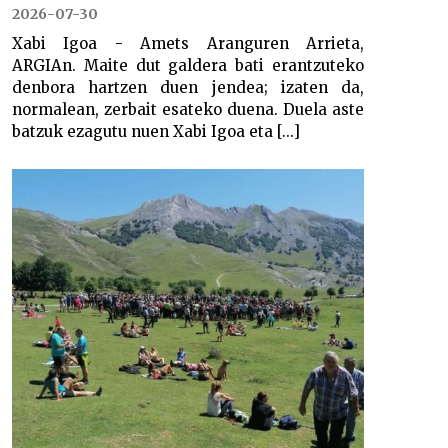
2026-07-30
Xabi Igoa - Amets Aranguren Arrieta,
ARGIAn. Maite dut galdera bati erantzuteko
denbora hartzen duen jendea; izaten da,
normalean, zerbait esateko duena. Duela aste
batzuk ezagutu nuen Xabi Igoa eta [...]