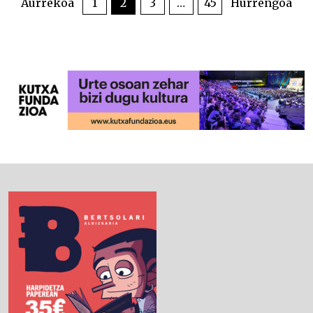
Aurrekoa
1
2
3
…
45
Hurrengoa