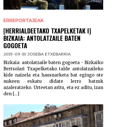
ERREPORTAJEAK
[HERRIALDEETAKO TXAPELKETAK I]
BIZKAIA: ANTOLATZAILE BATEN
GOGOETA
2019-09-10
JOSEBA ETXEBARRIA
Bizkaia: antolatzaile baten gogoeta - Bizkaiko
Bertsolari Txapelketako talde antolatzaileko
kide naizela eta hausnarketa bat egingo ote
nukeen eskatu didate lerro batzuk
azaleratzeko. Urteetan aritu, eta ez aditu, izan
den [...]