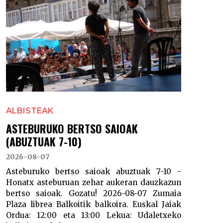
ALBISTEAK
ASTEBURUKO BERTSO SAIOAK
(ABUZTUAK 7-10)
2026-08-07
Asteburuko bertso saioak abuztuak 7-10 -
Honatx asteburuan zehar aukeran dauzkazun
bertso saioak. Gozatu! 2026-08-07 Zumaia
Plaza librea Balkoitik balkoira. Euskal Jaiak
Ordua: 12:00 eta 13:00 Lekua: Udaletxeko