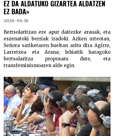
EZ DA ALDATUKO GIZARTEA ALDATZEN
EZ BADA»
2026-04-16
Bertsolaritzan ere apur daitezke arauak, eta
eszenatoki berriak iradoki. Azken urteotan,
Señora sariketaren bueltan aritu dira Agirre,
Larretxea eta Arana; lehiatik haragoko
bertsolaritza proposatu dute, eta
transfeminismoaren alde egin.