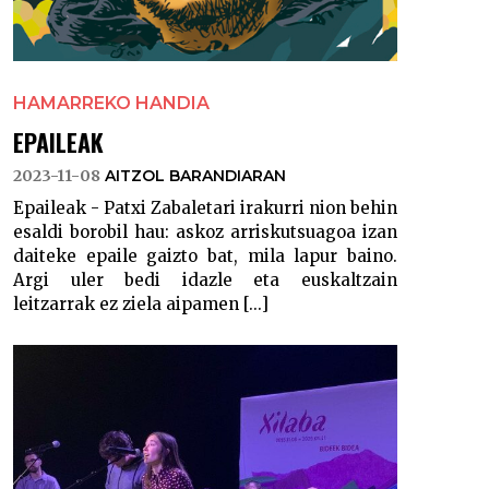
HAMARREKO HANDIA
EPAILEAK
2023-11-08
AITZOL BARANDIARAN
Epaileak - Patxi Zabaletari irakurri nion behin
esaldi borobil hau: askoz arriskutsuagoa izan
daiteke epaile gaizto bat, mila lapur baino.
Argi uler bedi idazle eta euskaltzain
leitzarrak ez ziela aipamen [...]