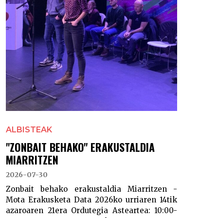
ALBISTEAK
"ZONBAIT BEHAKO" ERAKUSTALDIA
MIARRITZEN
2026-07-30
Zonbait behako erakustaldia Miarritzen -
Mota Erakusketa Data 2026ko urriaren 14tik
azaroaren 21era Ordutegia Asteartea: 10:00-