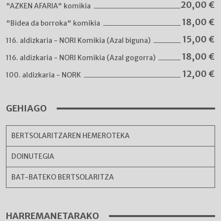
20,00
€
"AZKEN AFARIA" komikia
18,00
€
"Bidea da borroka" komikia
15,00
€
116. aldizkaria - NORI Komikia (Azal biguna)
18,00
€
116. aldizkaria - NORI Komikia (Azal gogorra)
12,00
€
100. aldizkaria - NORK
GEHIAGO
BERTSOLARITZAREN HEMEROTEKA
DOINUTEGIA
BAT-BATEKO BERTSOLARITZA
HARREMANETARAKO