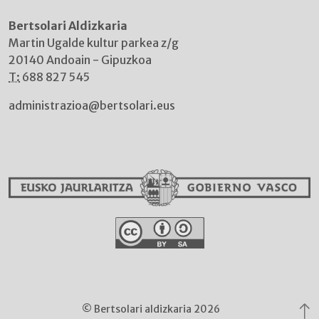
Bertsolari Aldizkaria
Martin Ugalde kultur parkea z/g
20140 Andoain - Gipuzkoa
T:
688 827 545
administrazioa@bertsolari.eus
© Bertsolari aldizkaria 2026