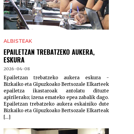
ALBISTEAK
EPAILETZAN TREBATZEKO AUKERA,
ESKURA
2026-04-08
Epailetzan trebatzeko aukera eskura -
Bizkaiko eta Gipuzkoako Bertsozale Elkarteek
epailetza ikastaroak antolatu dituzte
apirilerako; izena emateko epea zabalik dago.
Epailetzan trebatzeko aukera eskainiko dute
Bizkaiko eta Gipuzkoako Bertsozale Elkarteak
[...]