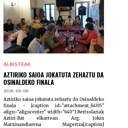
ALBISTEAK
AZTIRIKO SAIOA JOKATUTA ZEHAZTU DA
OSINALDEKO FINALA
2026-04-06
Aztiriko saioa jokatuta zehaztu da Osinaldeko
finala - [caption id="attachment_64335"
align="aligncenter" width="640"] Bertsolariak
Aztiri-Bat elkartean. Arg: Jokin
Matxinandiarena Mugertza[/caption]