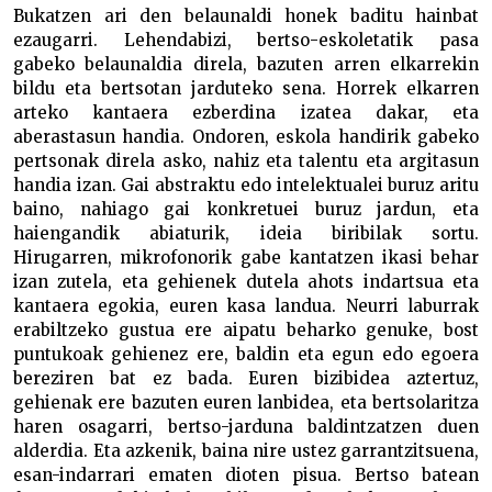
Bukatzen ari den belaunaldi honek baditu hainbat
ezaugarri. Lehendabizi, bertso-eskoletatik pasa
gabeko belaunaldia direla, bazuten arren elkarrekin
bildu eta bertsotan jarduteko sena. Horrek elkarren
arteko kantaera ezberdina izatea dakar, eta
aberastasun handia. Ondoren, eskola handirik gabeko
pertsonak direla asko, nahiz eta talentu eta argitasun
handia izan. Gai abstraktu edo intelektualei buruz aritu
baino, nahiago gai konkretuei buruz jardun, eta
haiengandik abiaturik, ideia biribilak sortu.
Hirugarren, mikrofonorik gabe kantatzen ikasi behar
izan zutela, eta gehienek dutela ahots indartsua eta
kantaera egokia, euren kasa landua. Neurri laburrak
erabiltzeko gustua ere aipatu beharko genuke, bost
puntukoak gehienez ere, baldin eta egun edo egoera
bereziren bat ez bada. Euren bizibidea aztertuz,
gehienak ere bazuten euren lanbidea, eta bertsolaritza
haren osagarri, bertso-jarduna baldintzatzen duen
alderdia. Eta azkenik, baina nire ustez garrantzitsuena,
esan-indarrari ematen dioten pisua. Bertso batean