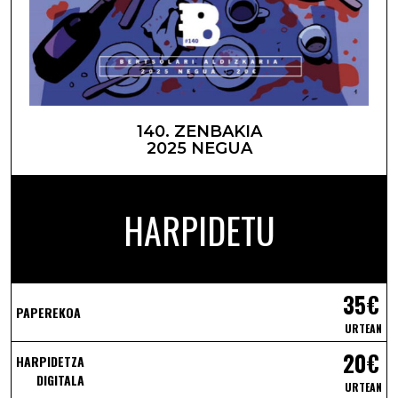
140. ZENBAKIA
2025 NEGUA
HARPIDETU
35€
PAPEREKOA
URTEAN
20€
HARPIDETZA
DIGITALA
URTEAN