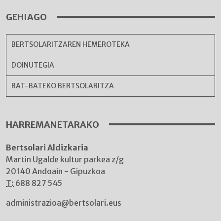
GEHIAGO
BERTSOLARITZAREN HEMEROTEKA
DOINUTEGIA
BAT-BATEKO BERTSOLARITZA
HARREMANETARAKO
Bertsolari Aldizkaria
Martin Ugalde kultur parkea z/g
20140 Andoain - Gipuzkoa
T:
688 827 545
administrazioa@bertsolari.eus