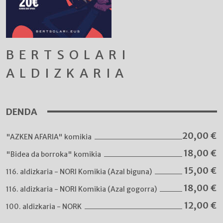
BERTSOLARI
ALDIZKARIA
DENDA
20,00
€
"AZKEN AFARIA" komikia
18,00
€
"Bidea da borroka" komikia
15,00
€
116. aldizkaria - NORI Komikia (Azal biguna)
18,00
€
116. aldizkaria - NORI Komikia (Azal gogorra)
12,00
€
100. aldizkaria - NORK