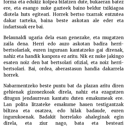
forma eta edukiz kolpea bilatzen dute, bukaeran batez
ere, eta esango nuke gazteek baino beldur txikiagoa
diotela huts egiteari. Horrek bertso txarrak entzutea
dakar tarteka, baina beste askotan ale eder eta
indartsuak ere bai.
Belaunaldi ugaria dela esan genezake, eta mugatzen
zaila dena. Herri edo auzo askotan badira herri-
bertsolariak, euren inguruan kantatzeko gai direnak,
nahiz eta handik kanpora ez aritu. Nik ez nuke jakingo
esaten noiz den bat bertsolari ofizial, eta noiz herri-
bertsolari. Bai, ordea, aberastasun handia dakarrela
horrek.
Nabarmentzeko beste puntu bat da plazan aritu diren
gehienak gizonezkoak direla, nahiz eta ezagutzen
ditugun jendaurrean kantatu duten emakumeak ere.
Lan polita litzateke emakume hauen testigantzak
biltzea eta osatzea, edo hilak badaude, euren
ingurukoenak. Badakit horrelako ahaleginak egin
direla, eta ziur nago, bata eta besteari