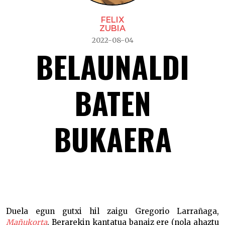
FELIX
ZUBIA
2022-08-04
BELAUNALDI
BATEN
BUKAERA
Belaunaldi baten bukaera –
Duela egun gutxi hil zaigu Gregorio Larrañaga,
Mañukorta
. Berarekin kantatua banaiz ere (nola ahaztu