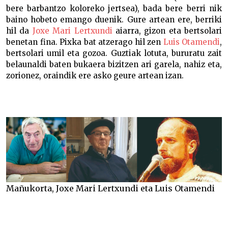
bere barbantzo koloreko jertsea), bada bere berri nik
baino hobeto emango duenik. Gure artean ere, berriki
hil da
Joxe Mari Lertxundi
aiarra, gizon eta bertsolari
benetan fina. Pixka bat atzerago hil zen
Luis Otamendi
,
bertsolari umil eta gozoa. Guztiak lotuta, bururatu zait
belaunaldi baten bukaera bizitzen ari garela, nahiz eta,
zorionez, oraindik ere asko geure artean izan.
Mañukorta, Joxe Mari Lertxundi eta Luis Otamendi