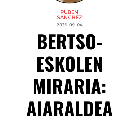
RUBEN
SANCHEZ
2025-09-04
BERTSO-
ESKOLEN
MIRARIA:
AIARALDEA