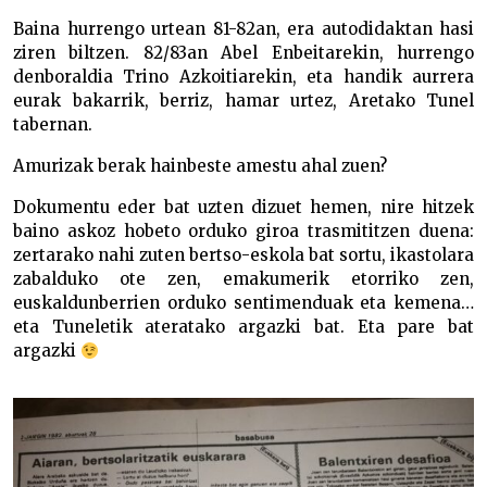
Baina hurrengo urtean 81-82an, era autodidaktan hasi
ziren biltzen. 82/83an Abel Enbeitarekin, hurrengo
denboraldia Trino Azkoitiarekin, eta handik aurrera
eurak bakarrik, berriz, hamar urtez, Aretako Tunel
tabernan.
Amurizak berak hainbeste amestu ahal zuen?
Dokumentu eder bat uzten dizuet hemen, nire hitzek
baino askoz hobeto orduko giroa trasmititzen duena:
zertarako nahi zuten bertso-eskola bat sortu, ikastolara
zabalduko ote zen, emakumerik etorriko zen,
euskaldunberrien orduko sentimenduak eta kemena…
eta Tuneletik ateratako argazki bat. Eta pare bat
argazki