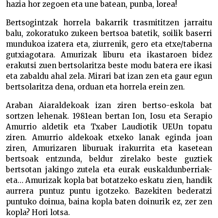
hazia hor zegoen eta une batean, punba, lorea!
Bertsogintzak horrela bakarrik trasmititzen jarraitu
balu, zokoratuko zukeen bertsoa batetik, soilik baserri
mundukoa izatera eta, ziurrenik, gero eta etxe/taberna
gutxiagotara. Amurizak liburu eta ikastaroen bidez
erakutsi zuen bertsolaritza beste modu batera ere ikasi
eta zabaldu ahal zela. Mirari bat izan zen eta gaur egun
bertsolaritza dena, orduan eta horrela erein zen.
Araban Aiaraldekoak izan ziren bertso-eskola bat
sortzen lehenak. 1981ean bertan Ion, Iosu eta Serapio
Amurrio aldetik eta Txaber Laudiotik UEUn topatu
ziren. Amurrio aldekoak etxeko lanak eginda joan
ziren, Amurizaren liburuak irakurrita eta kasetean
bertsoak entzunda, beldur zirelako beste guztiek
bertsotan jakingo zutela eta eurak euskaldunberriak-
eta… Amurizak kopla bat botatzeko eskatu zien, handik
aurrera puntuz puntu igotzeko. Bazekiten bederatzi
puntuko doinua, baina kopla baten doinurik ez, zer zen
kopla? Hori lotsa.