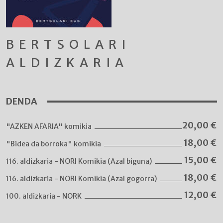
BERTSOLARI
ALDIZKARIA
DENDA
20,00
€
"AZKEN AFARIA" komikia
18,00
€
"Bidea da borroka" komikia
15,00
€
116. aldizkaria - NORI Komikia (Azal biguna)
18,00
€
116. aldizkaria - NORI Komikia (Azal gogorra)
12,00
€
100. aldizkaria - NORK