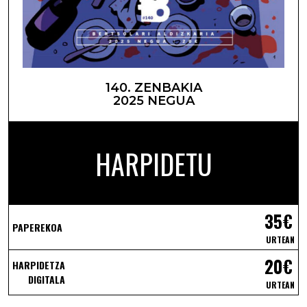
140. ZENBAKIA
2025 NEGUA
HARPIDETU
35€
PAPEREKOA
URTEAN
20€
HARPIDETZA
DIGITALA
URTEAN