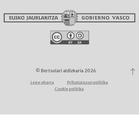
© Bertsolari aldizkaria 2026
Lege oharra
Pribatutasun politika
Cookie politika