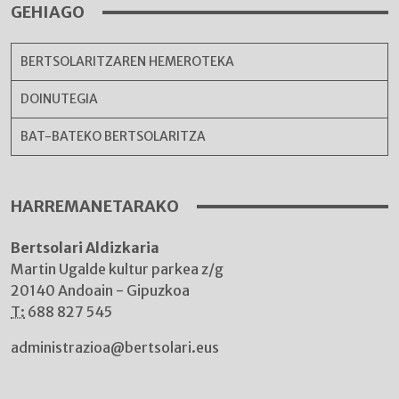
GEHIAGO
BERTSOLARITZAREN HEMEROTEKA
DOINUTEGIA
BAT-BATEKO BERTSOLARITZA
HARREMANETARAKO
Bertsolari Aldizkaria
Martin Ugalde kultur parkea z/g
20140 Andoain - Gipuzkoa
T:
688 827 545
administrazioa@bertsolari.eus