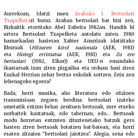
Bertso-eskolen miraria Aiaraldea –
Aurrekoan, idatzi nuen
Arabako I. Bertsolari
Txapelketa
ri buruz. Araban bertsolari bat bizi zen,
Bizkaitik etorritako Abel Enbeita 1982an. Handik bi
urtera Bertsolari Txapelketa antolatu zuten. 1980
hamarkadan hasieran Xabier Amurizak idatzitako
liburuak (
Hitzaren kirol nazionala
(AEK, 1981)
eta
Hiztegi errimatua
(AEK, 1981) eta
Zu ere
bertsolari
(
1982
, Elkar)) eta UEU-n emandako
ikastaroak izan ziren pizgailua eta orduan hasi ziren
Euskal Herrian zehar bertso eskolak sortzen. Zein zen
lehenagoko egoera?
Bada, herri musika, aho literatura edo ofizioen
transmisioan zegoen berdina: bertsolari izateko
umetatik entzun behar zenituen bertsoak, zure etxeko
norbaitek kantatuak, edo tabernan, edo… Bertsoak
modu horretan entzuten zituztenetako batzuk gero
hasten ziren bertsoak botatzen bat-batean, eta horri
esaten zitzaion “bertsolari jaiotzea”. Alegia, sena edo